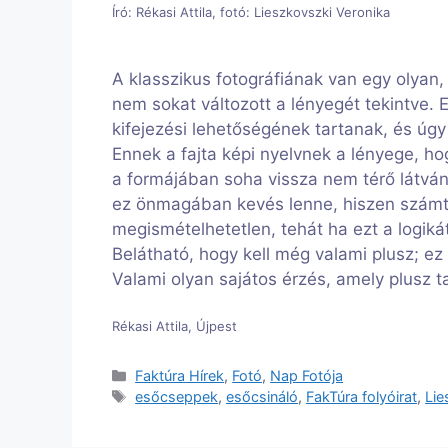
Író: Rékasi Attila, fotó: Lieszkovszki Veronika
A klasszikus fotográfiának van egy olyan
nem sokat változott a lényegét tekintve. 
kifejezési lehetőségének tartanak, és úgy 
Ennek a fajta képi nyelvnek a lényege, h
a formájában soha vissza nem térő látvány
ez önmagában kevés lenne, hiszen számta
megismételhetetlen, tehát ha ezt a logiká
Belátható, hogy kell még valami plusz; ez
Valami olyan sajátos érzés, amely plusz t
Rékasi Attila, Újpest
Kategória
Faktúra Hírek
,
Fotó
,
Nap Fotója
Címkék
esőcseppek
,
esőcsináló
,
FakTúra folyóirat
,
Lie