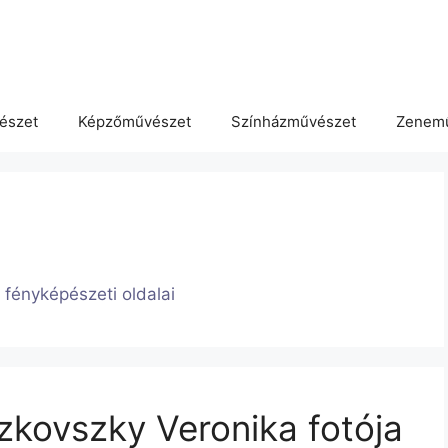
észet
Képzőművészet
Színházművészet
Zenem
t fényképészeti oldalai
zkovszky Veronika fotója