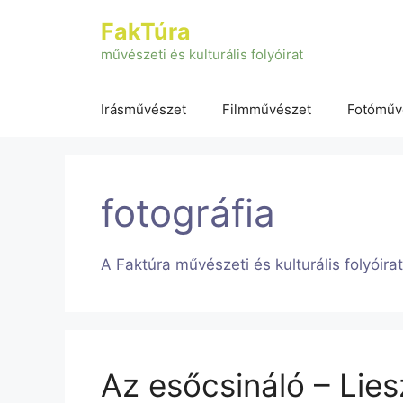
Kilépés
FakTúra
a
tartalomba
művészeti és kulturális folyóirat
Irásművészet
Filmművészet
Fotóműv
fotográfia
A Faktúra művészeti és kulturális folyóira
Az esőcsináló – Lies