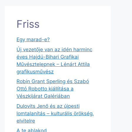
Friss
Egy marad-e?
Új vezetője van az idén harminc
éves Hajdú-Bihari Grafikai
Művésztelepnek – Lénárt Attila
grafikusművész
Robin Grant Sperling és Szabó
Ottó Robotto kiállítása a
Vészkijárat Galériában
Dulovits Jenő és az újpesti
lomtalanítás – kulturális örökség,
elvitelre
A te ablakod