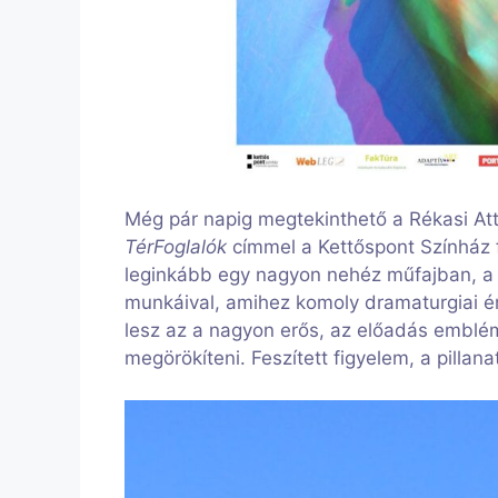
Még pár napig megtekinthető a Rékasi Attil
TérFoglalók
címmel a Kettőspont Színház f
leginkább egy nagyon nehéz műfajban, a 
munkáival, amihez komoly dramaturgiai érz
lesz az a nagyon erős, az előadás emblém
megörökíteni. Feszített figyelem, a pilla