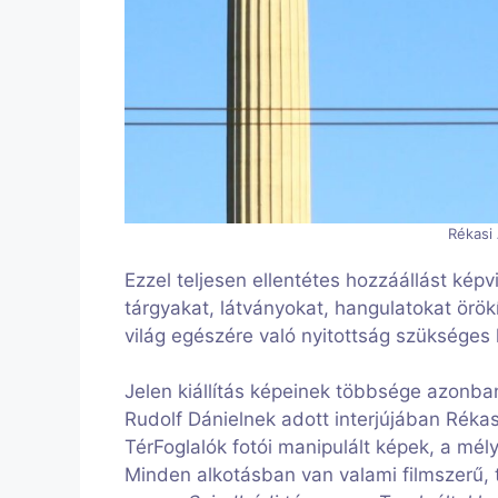
Rékasi 
Ezzel teljesen ellentétes hozzáállást kép
tárgyakat, látványokat, hangulatokat örök
világ egészére való nyitottság szükséges
Jelen kiállítás képeinek többsége azonb
Rudolf Dánielnek adott interjújában Rékas
TérFoglalók fotói manipulált képek, a mély
Minden alkotásban van valami filmszerű, t