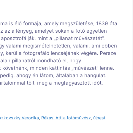
, ma is élő formája, amely megszületése, 1839 óta
Ez az a lényeg, amelyet sokan a fotó egyetlen
aposztrofálják, mint a „pillanat művészetét”.
ogy valami megismételhetetlen, valami, ami ebben
, kerül a fotografáló lencséjének végére. Persze
lan pillanatról mondható el, hogy
t követnénk, minden kattintás „művészet” lenne.
 pedig, ahogy én látom, általában a hangulat.
artalommal tölti meg a megfagyasztott időt.
szkovszky Veronika
,
Rékasi Attila fotóművész
,
újpest