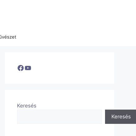
űvészet
Facebook
YouTube
Keresés
Keresés