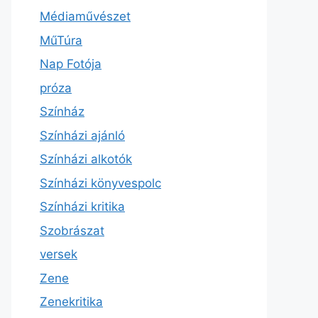
Médiaművészet
MűTúra
Nap Fotója
próza
Színház
Színházi ajánló
Színházi alkotók
Színházi könyvespolc
Színházi kritika
Szobrászat
versek
Zene
Zenekritika