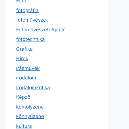
Fotó
fotográfia
fotóművészet
Fotóművészeti Ajánló
fotótechnika
Grafika
Hírek
írásművek
irodalom
Irodalomkritika
Képző
komolyzene
könnyűzene
kultúra