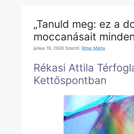
„Tanuld meg: ez a dol
moccanásait minden
június 19, 2026
Szerző:
Ritter Márta
Rékasi Attila Térfogl
Kettőspontban