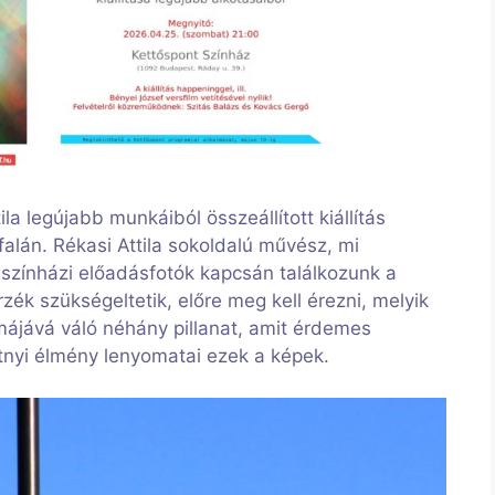
a legújabb munkáiból összeállított kiállítás
alán. Rékasi Attila sokoldalú művész, mi
színházi előadásfotók kapcsán találkozunk a
ék szükségeltetik, előre meg kell érezni, melyik
ájává váló néhány pillanat, amit érdemes
natnyi élmény lenyomatai ezek a képek.