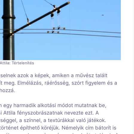
Attila: Tértelenítés
viselnek azok a képek, amiken a művész talált
ít meg. Elmélázás, ráérősség, szórt figyelem és a
 hozzá.
an egy harmadik alkotási módot mutatnak be,
i Attila fényszobrászatnak nevezte ezt. A
séggel, a színnel, a textúrákkal való játékok.
örténet építhető köréjük. Némelyik cím bátorít is