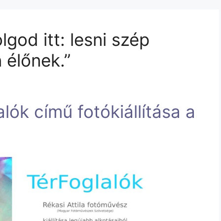
god itt: lesni szép
 élőnek.”
alók című fotókiállítása a