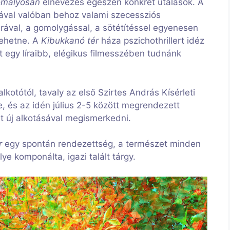
homályosan
elnevezés egészen konkrét utalások. A
kával valóban behoz valami szecessziós
rával, a gomolygással, a sötétítéssel egyenesen
 lehetne. A
Kibukkanó tér
háza pszichothrillert idéz
 egy líraibb, elégikus filmesszében tudnánk
kotótól, tavaly az első Szirtes András Kísérleti
e, és az idén július 2-5 között megrendezett
t új alkotásával megismerkedni.
r
egy spontán rendezettség, a természet minden
e komponálta, igazi talált tárgy.