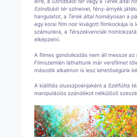
erre, a
Szindbádi tér
vagy a
Terek által 
Szindbádi tér
színeivel, fény-árnyék játé
hangulatot, a
Terek által homályosan
a pá
egy korai film noir kivágott filmkockája is
számunkra, a
Térszekvenciák
homlokzatát
elképzelni.
A filmes gondolkodás nem áll messze az al
Filmszemlén láthattunk már versfilmet től
második alkalmon is lesz lehetőségünk ké
A kiállítás slusszpoénjaként a
Szélfútta té
manipulációs szándékot nélkülöző szeszély