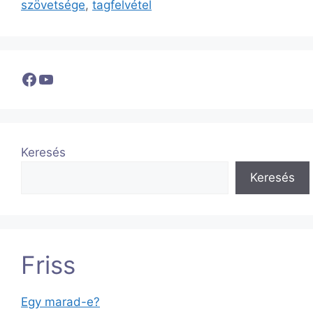
szövetsége
,
tagfelvétel
Facebook
YouTube
Keresés
Keresés
Friss
Egy marad-e?