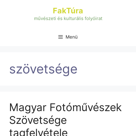
Kilépés
FakTúra
a
tartalomba
művészeti és kulturális folyóirat
Menü
szövetsége
Magyar Fotóművészek
Szövetsége
tagfelvétele