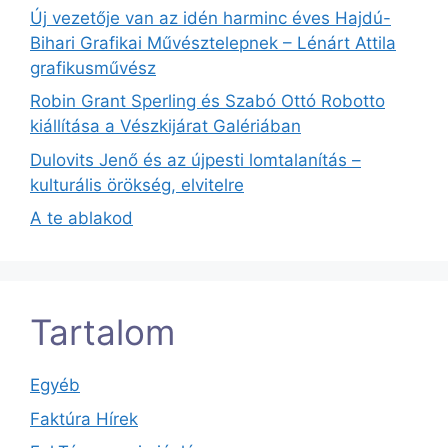
Új vezetője van az idén harminc éves Hajdú-
Bihari Grafikai Művésztelepnek – Lénárt Attila
grafikusművész
Robin Grant Sperling és Szabó Ottó Robotto
kiállítása a Vészkijárat Galériában
Dulovits Jenő és az újpesti lomtalanítás –
kulturális örökség, elvitelre
A te ablakod
Tartalom
Egyéb
Faktúra Hírek