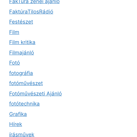
FakTúra zenei ajánló
FaktúraTilosRádió
Festészet
Film
Film kritika
Filmajánló
Fotó
fotográfia
fotóművészet
Fotóművészeti Ajánló
fotótechnika
Grafika
Hírek
írásművek