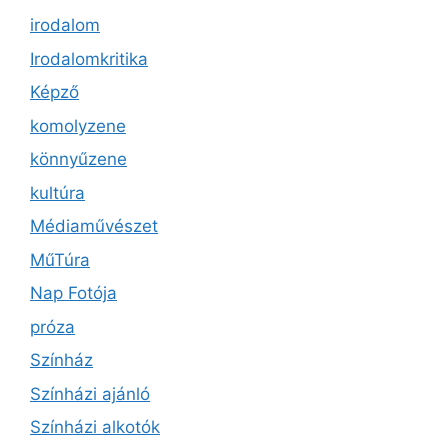
irodalom
Irodalomkritika
Képző
komolyzene
könnyűzene
kultúra
Médiaművészet
MűTúra
Nap Fotója
próza
Színház
Színházi ajánló
Színházi alkotók