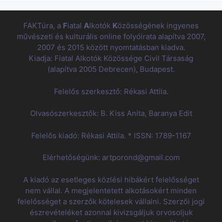
FAKTúra, a
F
iatal
A
lkotók
K
özösségének ingyenes
művészeti és kulturális online folyóirata alapítva 2007,
2007 és 2015 között nyomtatásban kiadva.
Kiadja: Fiatal Alkotók Közössége Civil Társaság
(alapítva 2005 Debrecen), Budapest.
Felelős szerkesztő: Rékasi Attila.
Olvasószerkesztők: B. Kiss Anita, Baranya Edit
Felelős kiadó: Rékasi Attila. * ISSN: 1789-1167
Elérhetőségünk: artporond@gmail.com
A kiadó az esetleges közlési hibákért felelősséget
nem vállal. A megjelentetett alkotásokért minden
felelősséget a szerzők kötelesek vállalni. Szerzői jogi
észrevételéket azonnal kivizsgáljuk orvosoljuk