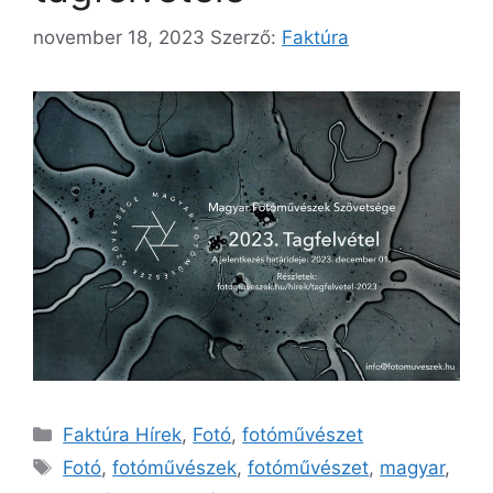
november 18, 2023
Szerző:
Faktúra
Kategória
Faktúra Hírek
,
Fotó
,
fotóművészet
Címkék
Fotó
,
fotóművészek
,
fotóművészet
,
magyar
,