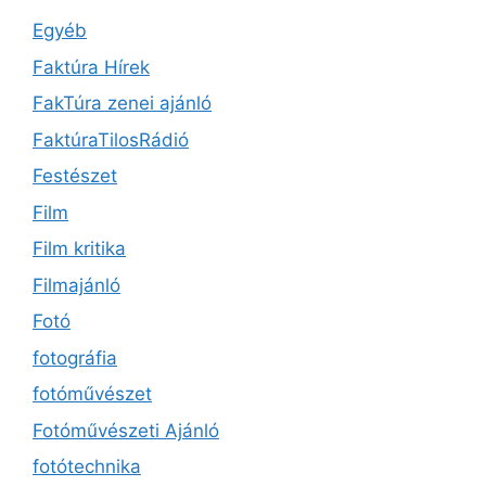
Egyéb
Faktúra Hírek
FakTúra zenei ajánló
FaktúraTilosRádió
Festészet
Film
Film kritika
Filmajánló
Fotó
fotográfia
fotóművészet
Fotóművészeti Ajánló
fotótechnika