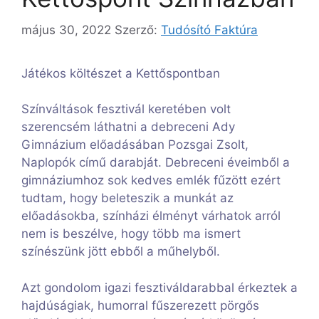
május 30, 2022
Szerző:
Tudósító Faktúra
Játékos költészet a Kettőspontban
Színváltások fesztivál keretében volt
szerencsém láthatni a debreceni Ady
Gimnázium előadásában Pozsgai Zsolt,
Naplopók című darabját. Debreceni éveimből a
gimnáziumhoz sok kedves emlék fűzött ezért
tudtam, hogy beleteszik a munkát az
előadásokba, színházi élményt várhatok arról
nem is beszélve, hogy több ma ismert
színészünk jött ebből a műhelyből.
Azt gondolom igazi fesztiváldarabbal érkeztek a
hajdúságiak, humorral fűszerezett pörgős