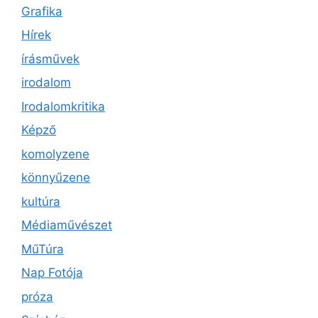
Grafika
Hírek
írásművek
irodalom
Irodalomkritika
Képző
komolyzene
könnyűzene
kultúra
Médiaművészet
MűTúra
Nap Fotója
próza