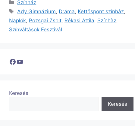
Kategória
Színház
Címkék
Ady Gimnázium
,
Dráma
,
Kettőspont színhàz
,
Naplók
,
Pozsgai Zsolt
,
Rékasi Attila
,
Színhàz
,
Színváltások Fesztivál
Facebook
YouTube
Keresés
Keresés