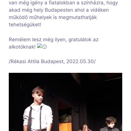
van még igény a fiatalokban a színházra, hogy
akad még hely Budapesten ahol a vidéken
működő műhelyek is megmutathatják
tehetségüket!
Remélem lesz még ilyen, gratulálok az
alkotóknak!
/Rékasi Attila Budapest, 2022.05.30/