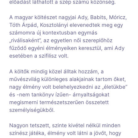
előadást láthatott a szép számú közönség.
A magyar költészet nagyjai Ady, Babits, Móricz,
Tóth Árpád, Kosztolányi elevenedtek meg egy
számomra új kontextusban egymás
„riválisaként”, az egyetlen női szereplőhöz
fűződő egyéni élményeiken keresztül, ami Ady
esetében a szifilisz volt.
A költők mindig közel álltak hozzám, a
művészvilág különleges alakjainak tartom őket,
nagy élmény volt belehelyezkedni az „életükbe”
és -nem tankönyv ízűen- árnyaltságokat
megismerni természetszerűen összetett
személyiségükből.
Nagyon tetszett, szinte kivétel nélkül minden
színész játéka, élmény volt látni a jövőt, hogy