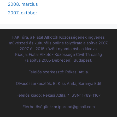
2008. március
2007. október
FAKTúra, a
F
iatal
A
lkotók
K
özösségének ingyenes
művészeti és kulturális online folyóirata alapítva 2007,
2007 és 2015 között nyomtatásban kiadva.
Kiadja: Fiatal Alkotók Közössége Civil Társaság
(alapítva 2005 Debrecen), Budapest.
Felelős szerkesztő: Rékasi Attila.
Olvasószerkesztők: B. Kiss Anita, Baranya Edit
Felelős kiadó: Rékasi Attila. * ISSN: 1789-1167
Elérhetőségünk: artporond@gmail.com