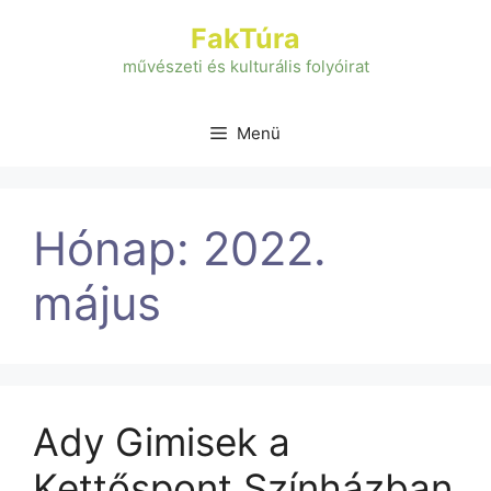
Kilépés
FakTúra
a
tartalomba
művészeti és kulturális folyóirat
Menü
Hónap:
2022.
május
Ady Gimisek a
Kettőspont Színházban