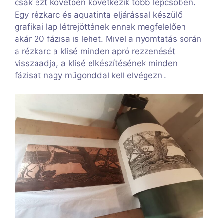
csak ezt követően következik több lépcsőben.
Egy rézkarc és aquatinta eljárással készülő
grafikai lap létrejöttének ennek megfelelően
akár 20 fázisa is lehet. Mivel a nyomtatás során
a rézkarc a klisé minden apró rezzenését
visszaadja, a klisé elkészítésének minden
fázisát nagy műgonddal kell elvégezni.