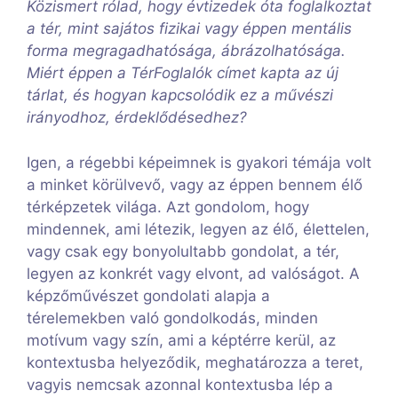
Közismert rólad, hogy évtizedek óta foglalkoztat
a tér, mint sajátos fizikai vagy éppen mentális
forma megragadhatósága, ábrázolhatósága.
Miért éppen a TérFoglalók címet kapta az új
tárlat, és hogyan kapcsolódik ez a művészi
irányodhoz, érdeklődésedhez?
Igen, a régebbi képeimnek is gyakori témája volt
a minket körülvevő, vagy az éppen bennem élő
térképzetek világa. Azt gondolom, hogy
mindennek, ami létezik, legyen az élő, élettelen,
vagy csak egy bonyolultabb gondolat, a tér,
legyen az konkrét vagy elvont, ad valóságot. A
képzőművészet gondolati alapja a
térelemekben való gondolkodás, minden
motívum vagy szín, ami a képtérre kerül, az
kontextusba helyeződik, meghatározza a teret,
vagyis nemcsak azonnal kontextusba lép a