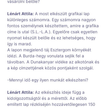
vásárolni belőle?
Lénárt Attila:
A most elkészült grafikai lap
különleges számomra. Egy számomra nagyon
fontos személynek készítettem, amire a grafika
címe is utal (S.L.-L.A.). Egyelőre csak egyetlen
nyomat készült belőle és ez lehetséges, hogy
így is marad.
A lapon megjelenő táj Esztergom környékét
idézi. A Burda-hegy vonulata sejlik fel a
távolban. A Dunakanyar vidéke az alkotónak és
a kép címzettjének közös pontjaként szolgál.
-Mennyi idő egy ilyen munkát elkészíteni?
Lénárt Attila:
Az elkészítés ideje függ a
kidolgozottságtól és a mérettől. Az előbb
említett lap rézkliséjén hozzávetőlegesen 150