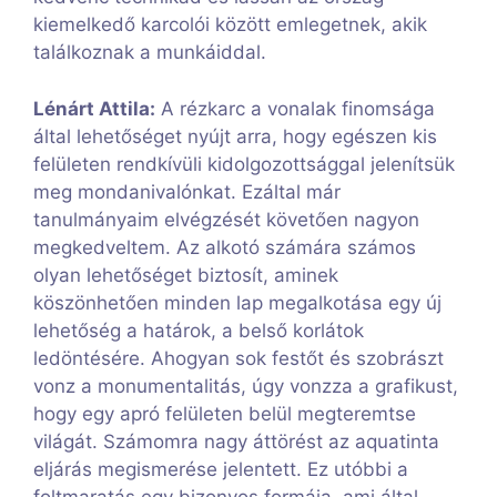
kiemelkedő karcolói között emlegetnek, akik
találkoznak a munkáiddal.
Lénárt Attila:
A rézkarc a vonalak finomsága
által lehetőséget nyújt arra, hogy egészen kis
felületen rendkívüli kidolgozottsággal jelenítsük
meg mondanivalónkat. Ezáltal már
tanulmányaim elvégzését követően nagyon
megkedveltem. Az alkotó számára számos
olyan lehetőséget biztosít, aminek
köszönhetően minden lap megalkotása egy új
lehetőség a határok, a belső korlátok
ledöntésére. Ahogyan sok festőt és szobrászt
vonz a monumentalitás, úgy vonzza a grafikust,
hogy egy apró felületen belül megteremtse
világát. Számomra nagy áttörést az aquatinta
eljárás megismerése jelentett. Ez utóbbi a
foltmaratás egy bizonyos formája, ami által