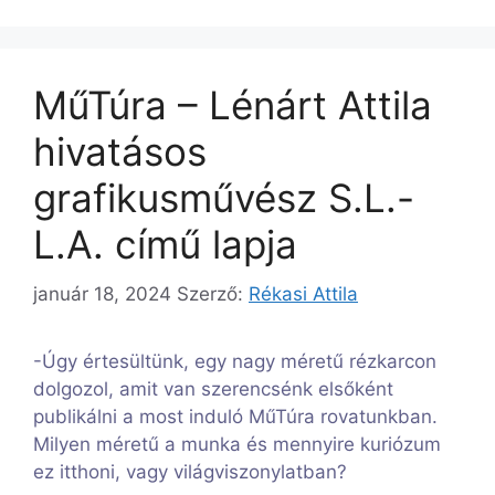
MűTúra – Lénárt Attila
hivatásos
grafikusművész S.L.-
L.A. című lapja
január 18, 2024
Szerző:
Rékasi Attila
-Úgy értesültünk, egy nagy méretű rézkarcon
dolgozol, amit van szerencsénk elsőként
publikálni a most induló MűTúra rovatunkban.
Milyen méretű a munka és mennyire kuriózum
ez itthoni, vagy világviszonylatban?