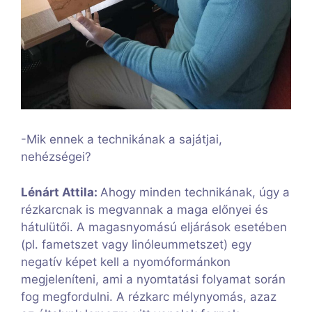
-Mik ennek a technikának a sajátjai,
nehézségei?
Lénárt Attila:
Ahogy minden technikának, úgy a
rézkarcnak is megvannak a maga előnyei és
hátulütői. A magasnyomású eljárások esetében
(pl. fametszet vagy linóleummetszet) egy
negatív képet kell a nyomóformánkon
megjeleníteni, ami a nyomtatási folyamat során
fog megfordulni. A rézkarc mélynyomás, azaz