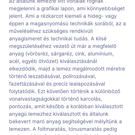
az általunk lemezre vitt vonalak fognak
megjelenni a grafikai lapon, ami könnyebbséget
jelent. Ami a rézkarcot kiemeli a hideg- vagy
éppen a magasnyomású technikák sorából, az a
műveléséhez szükséges rendkívüli
anyagismeret és technikai tudás. A klisé
megszületéséhez vezető út már a megfelelő
anyag (vörösréz, sárgaréz, cink, alumínium,
acél, egyéb ötvözet) kiválasztásánál
elkezdődik, majd a lemez megálmodott méretre
történő leszabásával, polírozásával,
fazettázásával és precíz lealapozásával
folytatódik. Ezt követően történik a különböző
vonalvastagságokkal történő karcolás,
pontozás, amit később a korábban kiválasztott
anyagú lemezhez kiválasztott és általunk
bekevert maró anyag segítségével mélyítünk a
lemezen. A foltmaratás, tónusmaratás pedig