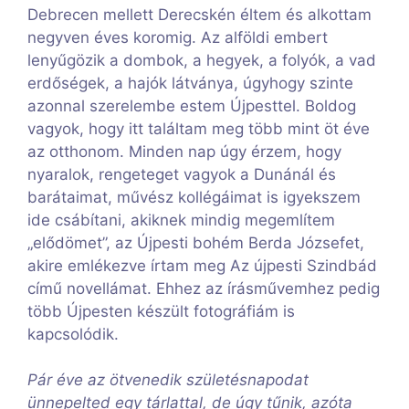
Debrecen mellett Derecskén éltem és alkottam
negyven éves koromig. Az alföldi embert
lenyűgözik a dombok, a hegyek, a folyók, a vad
erdőségek, a hajók látványa, úgyhogy szinte
azonnal szerelembe estem Újpesttel. Boldog
vagyok, hogy itt találtam meg több mint öt éve
az otthonom. Minden nap úgy érzem, hogy
nyaralok, rengeteget vagyok a Dunánál és
barátaimat, művész kollégáimat is igyekszem
ide csábítani, akiknek mindig megemlítem
„elődömet”, az Újpesti bohém Berda Józsefet,
akire emlékezve írtam meg Az újpesti Szindbád
című novellámat. Ehhez az írásművemhez pedig
több Újpesten készült fotográfiám is
kapcsolódik.
Pár éve az ötvenedik születésnapodat
ünnepelted egy tárlattal, de úgy tűnik, azóta