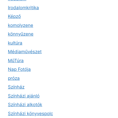
Irodalomkritika
Képző
komolyzene
könnyűzene
kultúra
Médiaművészet
MűTúra
Nap Fotója
próza
Színház
Színházi ajánló
Színházi alkotók
Színházi könyvespolc