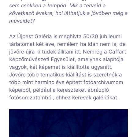
sem csökken a tempód. Mik a terveid a
következő évekre, hol láthatjuk a jövőben még a
műveidet?
Az Újpest Galéria is meghívta 50/30 jubileumi
tárlatomat két éve, remélem ha idén nem is, de
jövőre újra ki tudok állítani itt. Nemrég a Caffart
Képzőművészeti Egyesület, amelynek alapítója
vagyok, két képemet is kiállította ugyanitt.
Jövőre több tematikus kiállítást is szeretnék a
több mint harminc éve épített fotóarchívumom
képeiből, például a kereszteket ábrázoló
fotósorozatomból, ehhez keresek galériákat.