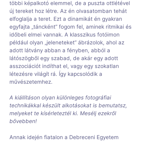
többi képalkotó elemmel, de a puszta ottlétével
új tereket hoz létre. Az én olvasatomban tehát
elfoglalja a teret. Ezt a dinamikát én gyakran
egyfajta „táncként” fogom fel, aminek ritmikai és
időbeli elmei vannak. A klasszikus fotóimon
például olyan „jeleneteket” ábrázolok, ahol az
adott látvány abban a fényben, abból a
látószögből egy szabad, de akár egy adott
asszociációt indíthat el, vagy egy szokatlan
létezésre világít rá. Így kapcsolódik a
művészetemhez.
A kiállításon olyan különleges fotográfiai
technikákkal készült alkotásokat is bemutatsz,
melyeket te kísérleteztél ki. Mesélj ezekről
bővebben!
Annak idején fiatalon a Debreceni Egyetem