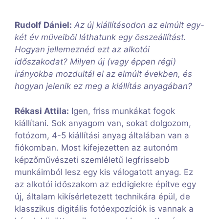
Rudolf Dániel:
Az új kiállításodon az elmúlt egy-
két év műveiből láthatunk egy összeállítást.
Hogyan jellemeznéd ezt az alkotói
időszakodat? Milyen új (vagy éppen régi)
irányokba mozdultál el az elmúlt években, és
hogyan jelenik ez meg a kiállítás anyagában?
Rékasi Attila:
Igen, friss munkákat fogok
kiállítani. Sok anyagom van, sokat dolgozom,
fotózom, 4-5 kiállítási anyag általában van a
fiókomban. Most kifejezetten az autonóm
képzőművészeti szemléletű legfrissebb
munkáimból lesz egy kis válogatott anyag. Ez
az alkotói időszakom az eddigiekre építve egy
új, általam kikísérletezett technikára épül, de
klasszikus digitális fotóexpozíciók is vannak a