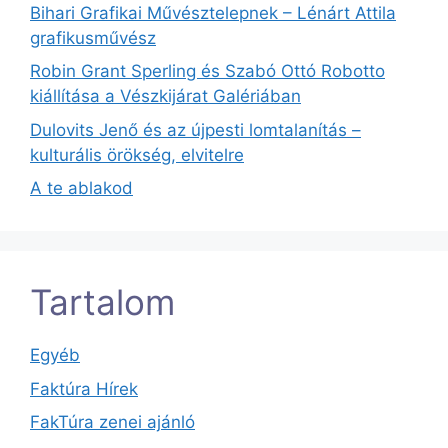
Bihari Grafikai Művésztelepnek – Lénárt Attila
grafikusművész
Robin Grant Sperling és Szabó Ottó Robotto
kiállítása a Vészkijárat Galériában
Dulovits Jenő és az újpesti lomtalanítás –
kulturális örökség, elvitelre
A te ablakod
Tartalom
Egyéb
Faktúra Hírek
FakTúra zenei ajánló