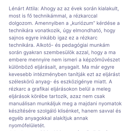
Lénárt Attila: Ahogy az az évek során kialakult,
most is fő technikámmal, a rézkarccal
dolgozom. Amennyiben a „kuriózum” kérdése a
technikára vonatkozik, úgy elmondható, hogy
sajnos egyre inkább igaz ez a rézkarc
technikára. Alkotó- és pedagógiai munkám
során gyakran szembesülök azzal, hogy a ma
embere mennyire nem ismeri a képzőművészet
különböző eljárásait, anyagait. Ma már egyre
kevesebb intézményben tanítják ezt az eljárást
széleskörű anyag- és eszközigénye miatt. A
rézkarc a grafikai eljárásokon belül a meleg
eljárások körébe tartozik, azaz nem csak
manuálisan munkáljuk meg a majdani nyomatok
készítésére szolgáló klisénket, hanem savval és
egyéb anyagokkal alakítjuk annak
nyomófelületét.