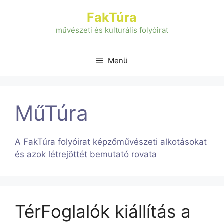
Kilépés
FakTúra
a
tartalomba
művészeti és kulturális folyóirat
Menü
MűTúra
A FakTúra folyóirat képzőművészeti alkotásokat
és azok létrejöttét bemutató rovata
TérFoglalók kiállítás a