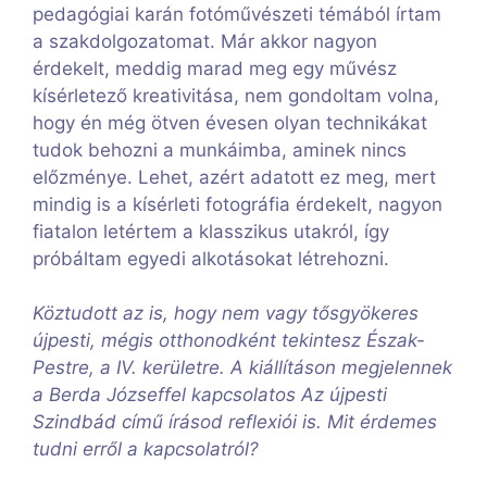
pedagógiai karán fotóművészeti témából írtam
a szakdolgozatomat. Már akkor nagyon
érdekelt, meddig marad meg egy művész
kísérletező kreativitása, nem gondoltam volna,
hogy én még ötven évesen olyan technikákat
tudok behozni a munkáimba, aminek nincs
előzménye. Lehet, azért adatott ez meg, mert
mindig is a kísérleti fotográfia érdekelt, nagyon
fiatalon letértem a klasszikus utakról, így
próbáltam egyedi alkotásokat létrehozni.
Köztudott az is, hogy nem vagy tősgyökeres
újpesti, mégis otthonodként tekintesz Észak-
Pestre, a IV. kerületre. A kiállításon megjelennek
a Berda Józseffel kapcsolatos Az újpesti
Szindbád című írásod reflexiói is. Mit érdemes
tudni erről a kapcsolatról?