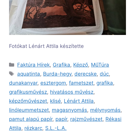
Fotókat Lénárt Attila készítette
Kategória
Faktúra Hírek
,
Grafika
,
Képző
,
MűTúra
Címkék
aquatinta
,
Burda-hegy
,
derecske
,
dúc
,
dunakanyar
,
esztergom
,
fametszet
,
grafika
,
grafikusművész
,
hivatásos művész
,
képzőművészet
,
klisé
,
Lénárt Attila
,
linóleummetszet
,
magasnyomás
,
mélynyomás
,
pamut alapú papír
,
papír
,
rajzművészet
,
Rékasi
Attila
,
rézkarc
,
S.L.-L.A.