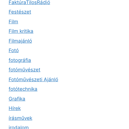
FaktúraTilosRádió
Festészet
Film
Film kritika
Filmajánló
Fotó
fotográfia
fotóművészet
Fotóművészeti Ajánló
fotótechnika
Grafika
Hírek
írásművek
irodalom