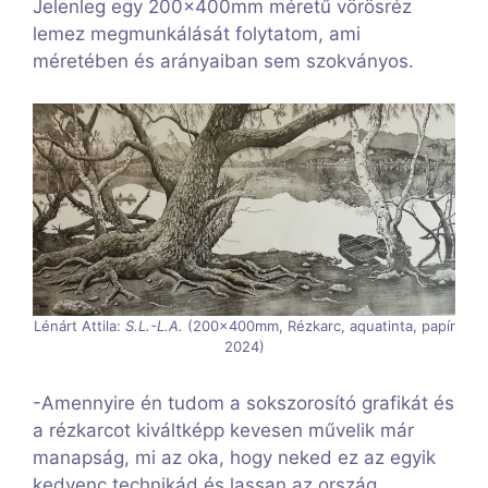
Jelenleg egy 200x400mm méretű vörösréz
lemez megmunkálását folytatom, ami
méretében és arányaiban sem szokványos.
Lénárt Attila:
S.L.-L.A.
(200x400mm, Rézkarc, aquatinta, papír
2024)
-Amennyire én tudom a sokszorosító grafikát és
a rézkarcot kiváltképp kevesen művelik már
manapság, mi az oka, hogy neked ez az egyik
kedvenc technikád és lassan az ország