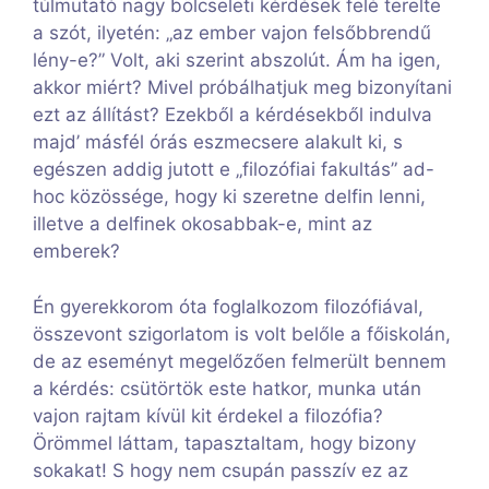
túlmutató nagy bölcseleti kérdések felé terelte
a szót, ilyetén: „az ember vajon felsőbbrendű
lény-e?” Volt, aki szerint abszolút. Ám ha igen,
akkor miért? Mivel próbálhatjuk meg bizonyítani
ezt az állítást? Ezekből a kérdésekből indulva
majd’ másfél órás eszmecsere alakult ki, s
egészen addig jutott e „filozófiai fakultás” ad-
hoc közössége, hogy ki szeretne delfin lenni,
illetve a delfinek okosabbak-e, mint az
emberek?
Én gyerekkorom óta foglalkozom filozófiával,
összevont szigorlatom is volt belőle a főiskolán,
de az eseményt megelőzően felmerült bennem
a kérdés: csütörtök este hatkor, munka után
vajon rajtam kívül kit érdekel a filozófia?
Örömmel láttam, tapasztaltam, hogy bizony
sokakat! S hogy nem csupán passzív ez az