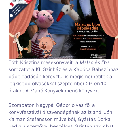
Tóth Krisztina mesekönyveit, a
Malac és liba
sorozatot a KL Színház és a Kabóca Bábszínház
bábelőadásán keresztül is megismerhetitek a
legkisebb olvasókkal szeptember 29-én 10
órakor. A Manó Könyvek menő könyvek.
Szombaton Nagypál Gábor olvas föl a
könyvfesztivál díszvendégének az izlandi Jón
Kalman Stefánsson műveiből, Gyárfás Dorka
pedig a szerzővel beszélget. Szintén szombati