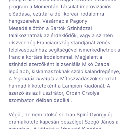
program a Momentán Társulat improvizációs
előadása, ezúttal a dél-koreai irodalomra
hangszerelve. Vasárnap a Pagony
Mesedélelőttön a Bartók Színházzal
találkozhatnak az érdeklődők, vagy a szintén
díszvendég Franciaország standjánál zenés
felolvasószínház segítségével ismerkedhetnek a
francia kortárs irodalommal. Megjelent a
színházi szerzőként is zseniális Mikó Csaba
legújabb, kiskamaszoknak szóló kalandregénye,
A legendák hivatala
a Mítoszvadászok sorozat
harmadik köteteként a Lampion Kiadónál. A
szerző és az illusztrátor, Orbán Orsolya
szombaton délben dedikál.
Végül, de nem utolsó sorban Spiró György új
drámakötete kapcsán beszélget Szegő János a