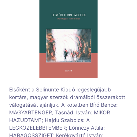
Elsőként a Selinunte Kiadó legeslegújabb
kortárs, magyar szerzők drámáiból összerakott
válogatását ajánljuk. A kötetben Bíró Bence:
MAGYARTENGER; Tasnádi István: MIKOR
HAZUDTAM?; Hajdu Szabolcs: A
LEGKÖZELEBBI EMBER; Lőrinczy Attila:
HARAGOSSZIGET; Kerékgyártó István: