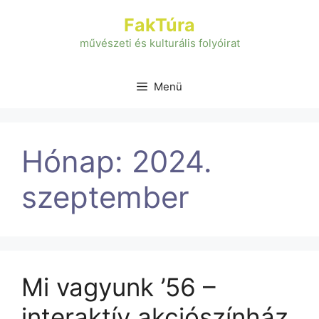
Kilépés
FakTúra
a
tartalomba
művészeti és kulturális folyóirat
Menü
Hónap:
2024.
szeptember
Mi vagyunk ’56 –
interaktív akciószínház