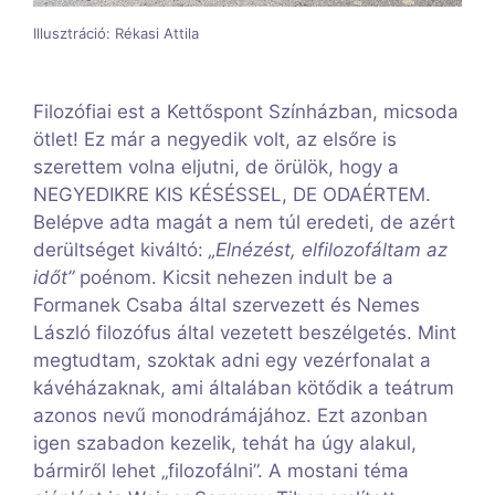
Illusztráció: Rékasi Attila
Filozófiai est a Kettőspont Színházban, micsoda
ötlet! Ez már a negyedik volt, az elsőre is
szerettem volna eljutni, de örülök, hogy a
NEGYEDIKRE KIS KÉSÉSSEL, DE ODAÉRTEM.
Belépve adta magát a nem túl eredeti, de azért
derültséget kiváltó:
„Elnézést, elfilozofáltam az
időt”
poénom. Kicsit nehezen indult be a
Formanek Csaba által szervezett és Nemes
László filozófus által vezetett beszélgetés. Mint
megtudtam, szoktak adni egy vezérfonalat a
kávéházaknak, ami általában kötődik a teátrum
azonos nevű monodrámájához. Ezt azonban
igen szabadon kezelik, tehát ha úgy alakul,
bármiről lehet „filozofálni”. A mostani téma