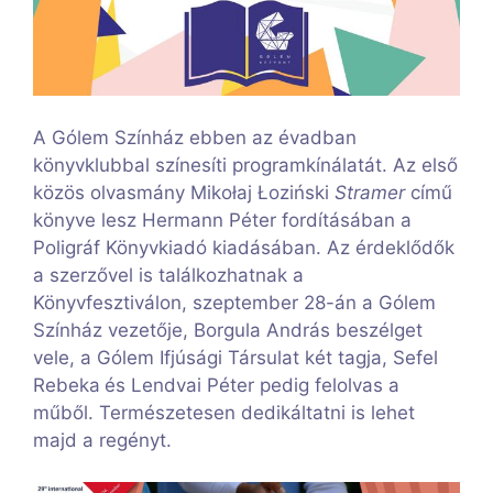
A Gólem Színház ebben az évadban
könyvklubbal színesíti programkínálatát. Az első
közös olvasmány Mikołaj Łoziński
Stramer
című
könyve lesz Hermann Péter fordításában a
Poligráf Könyvkiadó kiadásában. Az érdeklődők
a szerzővel is találkozhatnak a
Könyvfesztiválon, szeptember 28-án a Gólem
Színház vezetője, Borgula András beszélget
vele, a Gólem Ifjúsági Társulat két tagja, Sefel
Rebeka
és Lendvai Péter pedig felolvas a
műből. Természetesen dedikáltatni is lehet
majd a regényt.