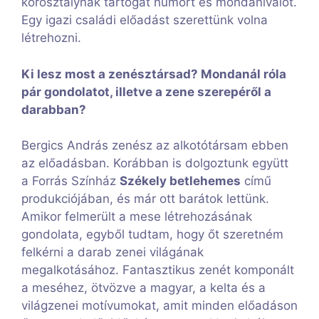
korosztálynak tartogat humort és mondanivalót.
Egy igazi családi előadást szerettünk volna
létrehozni.
Ki lesz most a zenésztársad? Mondanál róla
pár gondolatot, illetve a zene szerepéről a
darabban?
Bergics András zenész az alkotótársam ebben
az előadásban. Korábban is dolgoztunk együtt
a Forrás Színház
Székely betlehemes
című
produkciójában, és már ott barátok lettünk.
Amikor felmerült a mese létrehozásának
gondolata, egyből tudtam, hogy őt szeretném
felkérni a darab zenei világának
megalkotásához. Fantasztikus zenét komponált
a meséhez, ötvözve a magyar, a kelta és a
világzenei motívumokat, amit minden előadáson