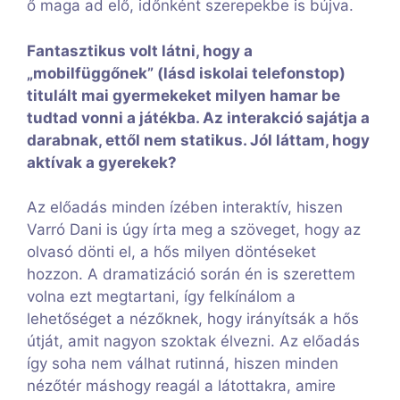
ő maga ad elő, időnként szerepekbe is bújva.
Fantasztikus volt látni, hogy a
„mobilfüggőnek” (lásd iskolai telefonstop)
titulált mai gyermekeket milyen hamar be
tudtad vonni a játékba. Az interakció sajátja a
darabnak, ettől nem statikus. Jól láttam, hogy
aktívak a gyerekek?
Az előadás minden ízében interaktív, hiszen
Varró Dani is úgy írta meg a szöveget, hogy az
olvasó dönti el, a hős milyen döntéseket
hozzon. A dramatizáció során én is szerettem
volna ezt megtartani, így felkínálom a
lehetőséget a nézőknek, hogy irányítsák a hős
útját, amit nagyon szoktak élvezni. Az előadás
így soha nem válhat rutinná, hiszen minden
nézőtér máshogy reagál a látottakra, amire