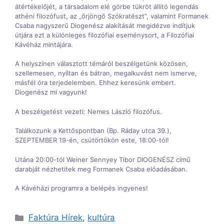
átértékelőjét, a társadalom elé görbe tükröt állító legendás
athéni filozófust, az „őrjöngő Szókratészt”, valamint Formanek
Csaba nagyszerű Diogenész alakítását megidézve indítjuk
útjára ezt a különleges filozófiai eseménysort, a Filozófiai
Kávéház mintájára.
A helyszínen választott témáról beszélgetünk közösen,
szellemesen, nyíltan és bátran, megalkuvást nem ismerve,
másfél óra terjedelemben. Ehhez keresünk embert.
Diogenész mi vagyunk!
A beszélgetést vezeti: Nemes László filozófus.
Találkozunk a Kettőspontban (Bp. Ráday utca 39.),
SZEPTEMBER 19-én, csütörtökön este, 18:00-tól!
Utána 20:00-tól Weiner Sennyey Tibor DIOGENÉSZ című
darabját nézhetitek meg Formanek Csaba előadásában.
A Kávéházi programra a belépés ingyenes!
Kategória
Faktúra Hírek
,
kultúra