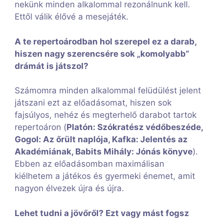
nekünk minden alkalommal rezonálnunk kell.
Ettől válik élővé a mesejáték.
A te repertoárodban hol szerepel ez a darab,
hiszen nagy szerencsére sok „komolyabb”
drámát is játszol?
Számomra minden alkalommal felüdülést jelent
játszani ezt az előadásomat, hiszen sok
fajsúlyos, nehéz és megterhelő darabot tartok
repertoáron (
Platón: Szókratész védőbeszéde,
Gogol: Az őrült naplója, Kafka: Jelentés az
Akadémiának, Babits Mihály: Jónás könyve
).
Ebben az előadásomban maximálisan
kiélhetem a játékos és gyermeki énemet, amit
nagyon élvezek újra és újra.
Lehet tudni a jövőről? Ezt vagy mást fogsz