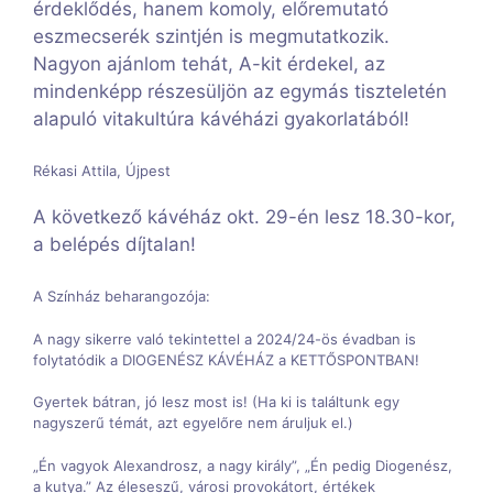
érdeklődés, hanem komoly, előremutató
eszmecserék szintjén is megmutatkozik.
Nagyon ajánlom tehát, A-kit érdekel, az
mindenképp részesüljön az egymás tiszteletén
alapuló vitakultúra kávéházi gyakorlatából!
Rékasi Attila, Újpest
A következő kávéház okt. 29-én lesz 18.30-kor,
a belépés díjtalan!
A Színház beharangozója:
A nagy sikerre való tekintettel a 2024/24-ös évadban is
folytatódik a DIOGENÉSZ KÁVÉHÁZ a KETTŐSPONTBAN!
Gyertek bátran, jó lesz most is! (Ha ki is találtunk egy
nagyszerű témát, azt egyelőre nem áruljuk el.)
„Én vagyok Alexandrosz, a nagy király”, „Én pedig Diogenész,
a kutya.” Az éleseszű, városi provokátort, értékek