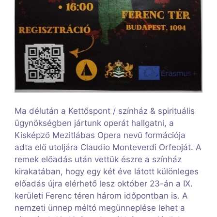
Ma délután a Kettőspont / színház & spirituális
ügynökségben jártunk operát hallgatni, a
Kisképző Mezitlábas Opera nevű formációja
adta elő utoljára Claudio Monteverdi Orfeoját. A
remek előadás után vettük észre a színház
kirakatában, hogy egy két éve látott különleges
előadás újra elérhető lesz október 23-án a IX.
kerületi Ferenc téren három időpontban is. A
nemzeti ünnep méltó megünneplése lehet a