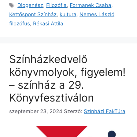
Címkék
Diogenész
,
Filozófia
,
Formanek Csaba
,
Kettőspont Színház
,
kultura
,
Nemes László
filozófus
,
Rékasi Attila
Színházkedvelő
könyvmolyok, figyelem!
– színház a 29.
Könyvfesztiválon
szeptember 23, 2024
Szerző:
Színházi FakTúra