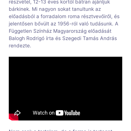
részvétel, 12-13 éves kortól bátran ajánljuk
bárkinek. Mi nagyon sokat tanultunk az
előadásból a forradalom roma résztvevőiről, és
jelentősen bővült az 1956-ról való tudásunk. A
Független Színház Magyarország előadását
Balogh Rodrigó írta és Szegedi Tamás András
rendezte.