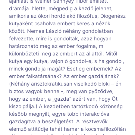
ajánlást is Weiner Sennyey Tibor említett
drámája ihlette, mégpedig a kezdő jelenet,
amikoris az ókori hordólakó filozófus, Diogenész
kutyaként csaholva embert keres a nézők
között. Nemes László néhány gondolatban
felvezette, mire is gondoltak, azaz hogyan
határozható meg az ember fogalma, mi
különbözteti meg az embert az állattól. Mitől
kutya egy kutya, vajon ő gondol-e, s ha gondol,
minek gondolja magát? Esetleg embernek? Az
ember falkatársának? Az ember gazdájának?
(Néhány arisztokratikusan viselkedő blöki – én
biztos vagyok benne -, meg van győződve,
hogy az ember, a „gazda” azért van, hogy Őt
kiszolgálja.) A kezdetben tartózkodó közönség
később megnyílt, egyre több interakcióval
gazdagítva a beszélgetést. A résztvevők
elemző attitűdje tehát hamar a kocsmafilozófián