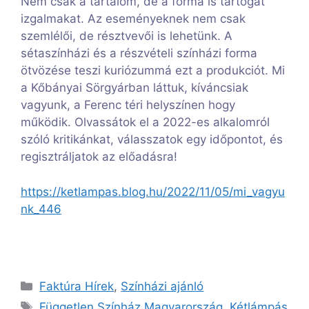
Nem csak a tartalom, de a forma is tartogat
izgalmakat. Az eseményeknek nem csak
szemlélői, de résztvevői is lehetünk. A
sétaszínházi és a részvételi színházi forma
ötvözése teszi kuriózummá ezt a produkciót. Mi
a Kőbányai Sörgyárban láttuk, kíváncsiak
vagyunk, a Ferenc téri helyszínen hogy
működik. Olvassátok el a 2022-es alkalomról
szóló kritikánkat, válasszatok egy időpontot, és
regisztráljatok az előadásra!
https://ketlampas.blog.hu/2022/11/05/mi_vagyu
nk_446
Kategória
Faktúra Hírek
,
Színházi ajánló
Címkék
Független Színház Magyarország
,
Kétlámpás