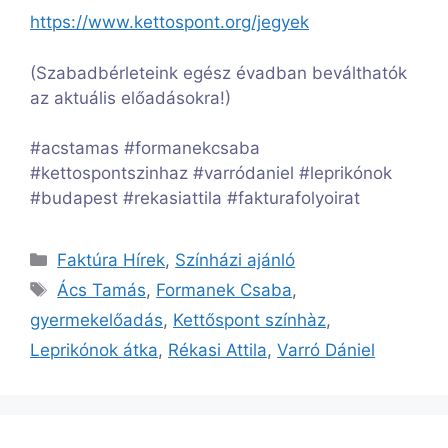
https://www.kettospont.org/jegyek
(Szabadbérleteink egész évadban beválthatók
az aktuális előadásokra!)
#acstamas #formanekcsaba
#kettospontszinhaz #varródaniel #leprikónok
#budapest #rekasiattila #fakturafolyoirat
Kategória
Faktúra Hírek
,
Színházi ajánló
Címkék
Ács Tamás
,
Formanek Csaba
,
gyermekelőadás
,
Kettőspont színhàz
,
Leprikónok átka
,
Rékasi Attila
,
Varró Dániel