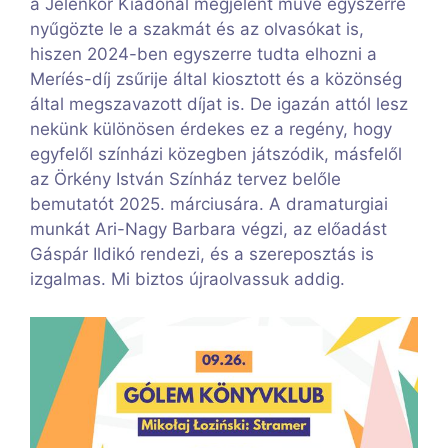
a Jelenkor Kiadónál megjelent műve egyszerre
nyűgözte le a szakmát és az olvasókat is,
hiszen 2024-ben egyszerre tudta elhozni a
Meríés-díj zsűrije által kiosztott és a közönség
által megszavazott díjat is. De igazán attól lesz
nekünk különösen érdekes ez a regény, hogy
egyfelől színházi közegben játszódik, másfelől
az Örkény István Színház tervez belőle
bemutatót 2025. márciusára. A dramaturgiai
munkát Ari-Nagy Barbara végzi, az előadást
Gáspár Ildikó rendezi, és a szereposztás is
izgalmas. Mi biztos újraolvassuk addig.