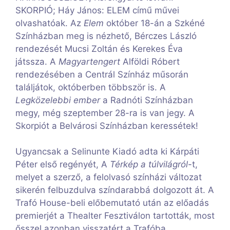
SKORPIÓ; Háy János: ELEM című művei
olvashatóak. Az
Elem
október 18-án a Szkéné
Színházban meg is nézhető, Bérczes László
rendezését Mucsi Zoltán és Kerekes Éva
játssza. A
Magyartengert
Alföldi Róbert
rendezésében a Centrál Színház műsorán
találjátok, októberben többször is. A
Legközelebbi ember
a Radnóti Színházban
megy, még szeptember 28-ra is van jegy. A
Skorpiót a Belvárosi Színházban keressétek!
Ugyancsak a Selinunte Kiadó adta ki Kárpáti
Péter első regényét, A
Térkép a túlvilágról
-t,
melyet a szerző, a felolvasó színházi változat
sikerén felbuzdulva színdarabbá dolgozott át. A
Trafó House-beli előbemutató után az előadás
premierjét a Thealter Fesztiválon tartották, most
ősszel azonban visszatért a Trafóba,