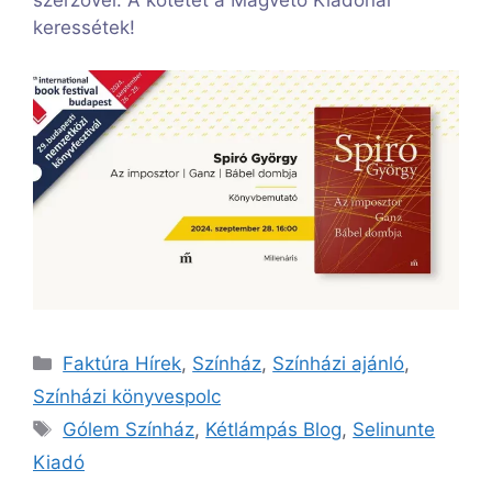
szerzővel. A kötetet a Magvető Kiadónál
keressétek!
Kategória
Faktúra Hírek
,
Színház
,
Színházi ajánló
,
Színházi könyvespolc
Címkék
Gólem Színház
,
Kétlámpás Blog
,
Selinunte
Kiadó