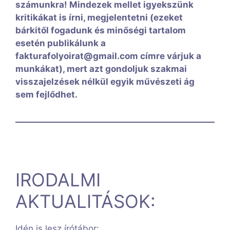
számunkra! Mindezek mellet igyekszünk
kritikákat is írni, megjelentetni (ezeket
bárkitől fogadunk és minőségi tartalom
esetén publikálunk a
fakturafolyoirat@gmail.com címre várjuk a
munkákat), mert azt gondoljuk szakmai
visszajelzések nélkül egyik művészeti ág
sem fejlődhet.
IRODALMI
AKTUALITÁSOK:
Idén is lesz írótábor: