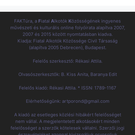
FAKTúra, a
F
iatal
A
lkotók
K
özösségének ingyenes
művészeti és kulturális online folyóirata alapítva 2007,
2007 és 2015 között nyomtatásban kiadva.
Kiadja: Fiatal Alkotók Közössége Civil Társaság
(alapítva 2005 Debrecen), Budapest.
Felelős szerkesztő: Rékasi Attila.
Olvasószerkesztők: B. Kiss Anita, Baranya Edit
Felelős kiadó: Rékasi Attila. * ISSN: 1789-1167
Elérhetőségünk: artporond@gmail.com
A kiadó az esetleges közlési hibákért felelősséget
nem vállal. A megjelentetett alkotásokért minden
felelősséget a szerzők kötelesek vállalni. Szerzői jogi
észrevételéket azonnal kivizsgáljuk orvosoljuk