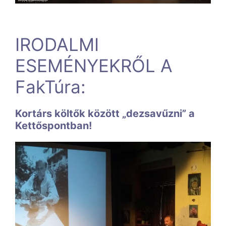
IRODALMI
ESEMÉNYEKRŐL A
FakTúra:
Kortárs költők között „dezsavűzni” a
Kettőspontban!