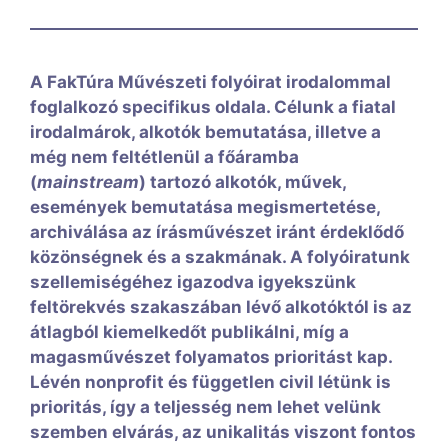
A FakTúra Művészeti folyóirat irodalommal
foglalkozó specifikus oldala. Célunk a fiatal
irodalmárok, alkotók bemutatása, illetve a
még nem feltétlenül a főáramba
(
mainstream
) tartozó alkotók, művek,
események bemutatása megismertetése,
archiválása az írásművészet iránt érdeklődő
közönségnek és a szakmának. A folyóiratunk
szellemiségéhez igazodva igyekszünk
feltörekvés szakaszában lévő alkotóktól is az
átlagból kiemelkedőt publikálni, míg a
magasművészet folyamatos prioritást kap.
Lévén nonprofit és független civil létünk is
prioritás, így a teljesség nem lehet velünk
szemben elvárás, az unikalitás viszont fontos