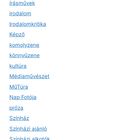
írásművek
irodalom
Irodalomkritika
Képző
komolyzene
könnyűzene
kultúra
Médiaművészet
MűTúra
Nap Fotója
próza
Színház
Színházi ajánló
Színházi alkotók