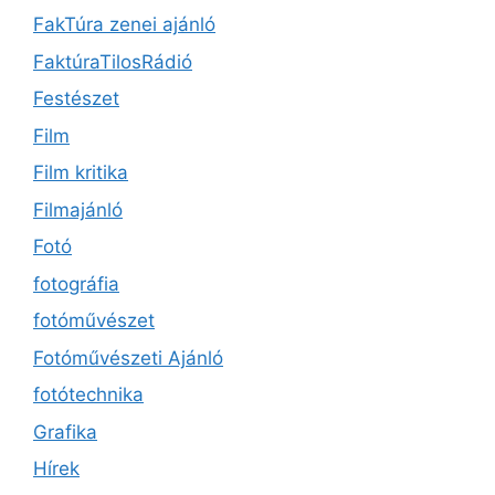
FakTúra zenei ajánló
FaktúraTilosRádió
Festészet
Film
Film kritika
Filmajánló
Fotó
fotográfia
fotóművészet
Fotóművészeti Ajánló
fotótechnika
Grafika
Hírek