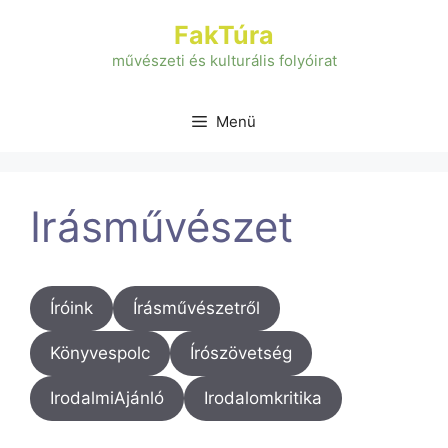
Kilépés
FakTúra
a
tartalomba
művészeti és kulturális folyóirat
Menü
Irásművészet
Íróink
Írásművészetről
Könyvespolc
Írószövetség
IrodalmiAjánló
Irodalomkritika