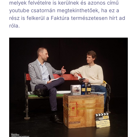
melyek felvételre is kerülnek és azonos című
youtube csatornán megtekinthetőek, ha ez a
rész is felkerül a Faktúra természetesen hírt ad
róla.