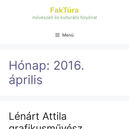
Kilépés
FakTúra
a
tartalomba
művészeti és kulturális folyóirat
Menü
Hónap:
2016.
április
Lénárt Attila
grafikusművész