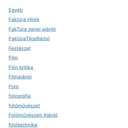
Egyéb
Faktúra Hírek
FakTúra zenei ajánló
FaktúraTilosRádió
Festészet
Film
Film kritika
Filmajánló
Fotó
fotográfia
fotóművészet
Fotóművészeti Ajánló
fotótechnika