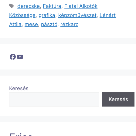
Címkék
derecske
,
Faktúra
,
Fiatal Alkotók
Közössége
,
grafika
,
képzőművészet
,
Lénárt
Attila
,
mese
,
pásztó
,
rézkarc
Facebook
YouTube
Keresés
Keresés