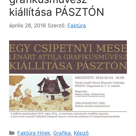
kiállítása PÁSZTÓN
április 28, 2016
Szerző:
Faktúra
Kategória
Faktúra Hírek
,
Grafika
,
Képző