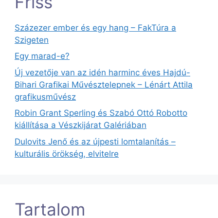
Friss
Százezer ember és egy hang – FakTúra a
Szigeten
Egy marad-e?
Új vezetője van az idén harminc éves Hajdú-
Bihari Grafikai Művésztelepnek – Lénárt Attila
grafikusművész
Robin Grant Sperling és Szabó Ottó Robotto
kiállítása a Vészkijárat Galériában
Dulovits Jenő és az újpesti lomtalanítás –
kulturális örökség, elvitelre
Tartalom