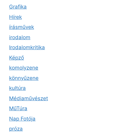
Grafika
Hírek
írásművek
irodalom
Irodalomkritika
Képző
komolyzene
könnyűzene
kultúra
Médiaművészet
MűTúra
Nap Fotója
próza