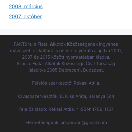
2008. március
2007. október
FAKTúra, a
F
iatal
A
lkotók
K
özösségének ingyenes
művészeti és kulturális online folyóirata alapítva 2007,
2007 és 2015 között nyomtatásban kiadva.
Kiadja: Fiatal Alkotók Közössége Civil Társaság
(alapítva 2005 Debrecen), Budapest.
Felelős szerkesztő: Rékasi Attila.
Olvasószerkesztők: B. Kiss Anita, Baranya Edit
Felelős kiadó: Rékasi Attila. * ISSN: 1789-1167
Elérhetőségünk: artporond@gmail.com