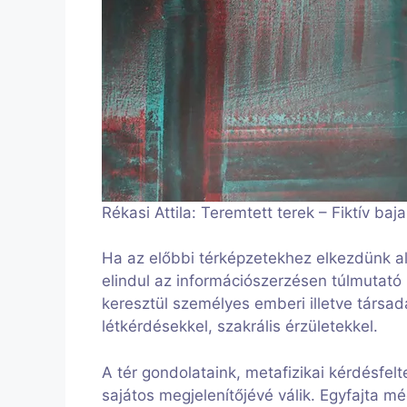
Rékasi Attila: Teremtett terek – Fiktív baja
Ha az előbbi térképzetekhez elkezdünk al
elindul az információszerzésen túlmutat
keresztül személyes emberi illetve társa
létkérdésekkel, szakrális érzületekkel.
A tér gondolataink, metafizikai kérdésfelt
sajátos megjelenítőjévé válik. Egyfajta 