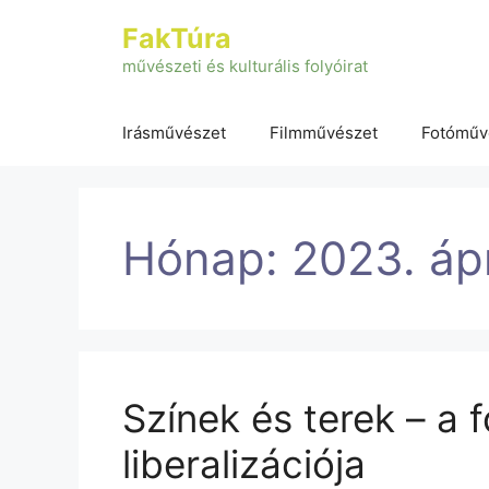
Kilépés
FakTúra
a
tartalomba
művészeti és kulturális folyóirat
Irásművészet
Filmművészet
Fotóműv
Hónap:
2023. ápr
Színek és terek – a
liberalizációja