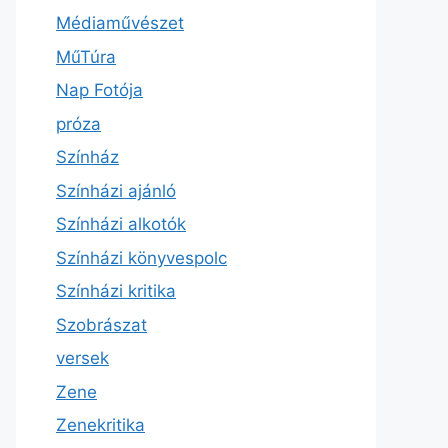
Médiaművészet
MűTúra
Nap Fotója
próza
Színház
Színházi ajánló
Színházi alkotók
Színházi könyvespolc
Színházi kritika
Szobrászat
versek
Zene
Zenekritika