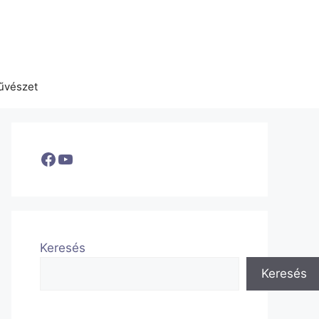
űvészet
Facebook
YouTube
Keresés
Keresés