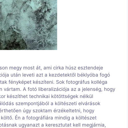
áson megy most át, ami cirka húsz esztendeje
ciója után leveti azt a kezdetektől béklyóba fogó
ak fényképet készíteni. Sok fotográfus kolléga
n vártam. A fotó liberalizációja az a jelenség, hogy
or készíthet technikai kötöttségek nélkül
gálódás szempontjából a költészeti elvárások
 érthetően úgy szoktam érzékeltetni, hogy
öltő. Én a fotográfiára mindig a költészet
tásnak ugyanazt a keresztutat kell megjárnia,