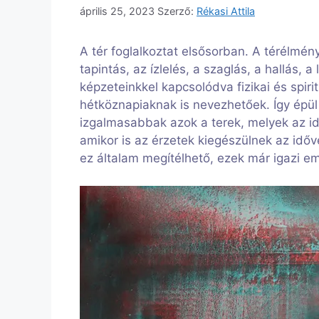
április 25, 2023
Szerző:
Rékasi Attila
A tér foglalkoztat elsősorban. A térélmén
tapintás, az ízlelés, a szaglás, a hallás, a
képzeteinkkel kapcsolódva fizikai és spirit
hétköznapiaknak is nevezhetőek. Így épül 
izgalmasabbak azok a terek, melyek az id
amikor is az érzetek kiegészülnek az időv
ez általam megítélhető, ezek már igazi em