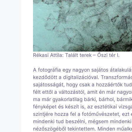
Rékasi Attila: Talált terek – Őszi tér I.
A fotográfia egy nagyon sajátos átalakul
kezdődött a digitalizációval. Transzformá
sajátosságát, hogy csak a hozzáértők tudt
félt ettől a változástól, amit én már nagyo
ma már gyakorlatilag bárki, bárhol, bármik
fényképet és készít is, az esztétikai vizs
szintjére hozza fel a fotóművészetet, ezt
mindenki tud beszélni, mégsem mindenki k
nézőszögéből tekintettem. Minden műalko