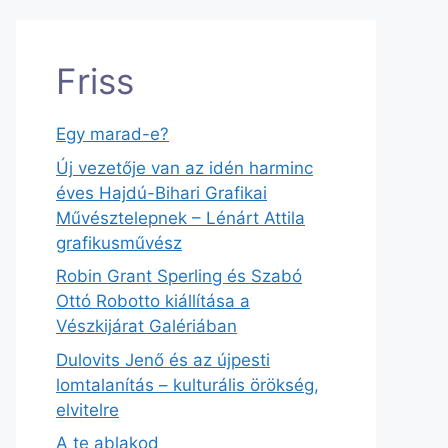
Friss
Egy marad-e?
Új vezetője van az idén harminc
éves Hajdú-Bihari Grafikai
Művésztelepnek – Lénárt Attila
grafikusművész
Robin Grant Sperling és Szabó
Ottó Robotto kiállítása a
Vészkijárat Galériában
Dulovits Jenő és az újpesti
lomtalanítás – kulturális örökség,
elvitelre
A te ablakod