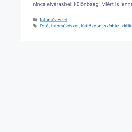
nincs elvárásbeli különbség! Miért is lenn
Kategória
fotóművészet
Címkék
Fotó
,
fotóművészet
,
Kettőspont színhàz
,
kiállí