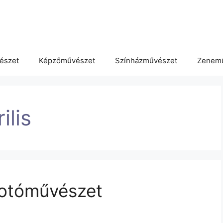
észet
Képzőművészet
Színházművészet
Zenem
ilis
 fotóművészet