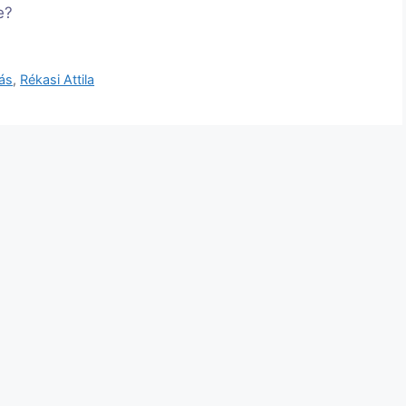
e?
tás
,
Rékasi Attila