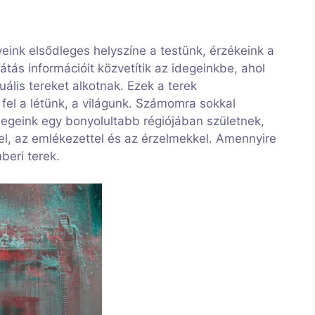
yeink elsődleges helyszíne a testünk, érzékeink a
 látás információit közvetítik az idegeinkbe, ahol
uális tereket alkotnak. Ezek a terek
fel a létünk, a világunk. Számomra sokkal
egeink egy bonyolultabb régiójában születnek,
el, az emlékezettel és az érzelmekkel. Amennyire
beri terek.