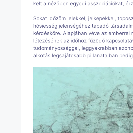
kelt a nézőben egyedi asszociációkat, érz
Sokat időzöm jelekkel, jelképekkel, toposz
hősiesség jelenségéhez tapadó társadalmi
kérdésköre. Alapjában véve az emberrel m
létezésének az időhöz fűződő kapcsolatá
tudományossággal, leggyakrabban azonban
alkotás legsajátosabb pillanataiban pedi