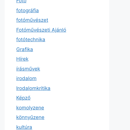
Fotó
fotográfia
fotóművészet
Fotóművészeti Ajánló
fotótechnika
Grafika
Hírek
írásművek
irodalom
Irodalomkritika
Képző
komolyzene
könnyűzene
kultúra