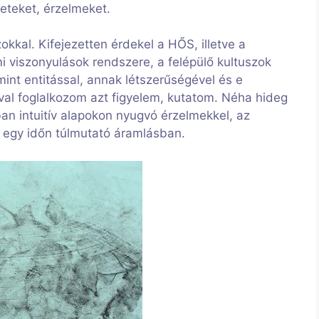
eteket, érzelmeket.
okkal. Kifejezetten érdekel a HŐS, illetve a
 viszonyulások rendszere, a felépülő kultuszok
int entitással, annak létszerűségével és e
val foglalkozom azt figyelem, kutatom. Néha hideg
 intuitív alapokon nyugvó érzelmekkel, az
g egy időn túlmutató áramlásban.