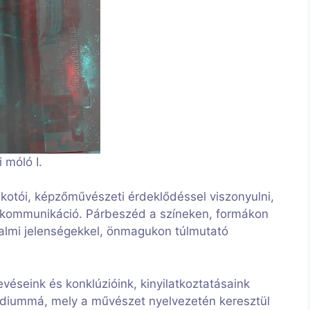
i móló I.
kotói, képzőművészeti érdeklődéssel viszonyulni,
ó kommunikáció. Párbeszéd a színeken, formákon
dalmi jelenségekkel, önmagukon túlmutató
evéseink és konklúzióink, kinyilatkoztatásaink
médiummá, mely a művészet nyelvezetén keresztül