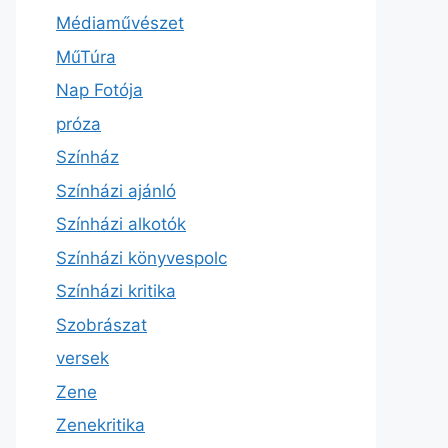
Médiaművészet
MűTúra
Nap Fotója
próza
Színház
Színházi ajánló
Színházi alkotók
Színházi könyvespolc
Színházi kritika
Szobrászat
versek
Zene
Zenekritika