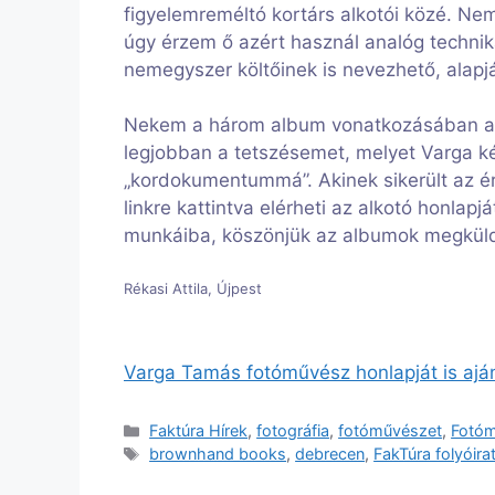
figyelemreméltó kortárs alkotói közé. Ne
úgy érzem ő azért használ analóg technik
nemegyszer költőinek is nevezhető, alapjá
Nekem a három album vonatkozásában a
legjobban a tetszésemet, melyet Varga ké
„kordokumentummá”. Akinek sikerült az érd
linkre kattintva elérheti az alkotó honlap
munkáiba, köszönjük az albumok megkül
Rékasi Attila, Újpest
Varga Tamás fotóművész honlapját is ajánlj
Kategória
Faktúra Hírek
,
fotográfia
,
fotóművészet
,
Fotóm
Címkék
brownhand books
,
debrecen
,
FakTúra folyóira