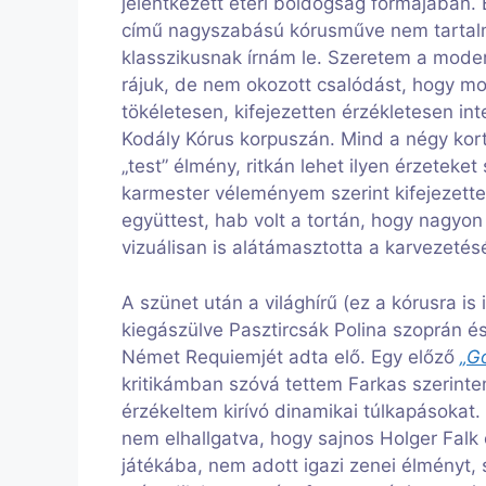
jelentkezett éteri boldogság formájában. B
című nagyszabású kórusműve nem tartalm
klasszikusnak írnám le. Szeretem a moder
rájuk, de nem okozott csalódást, hogy m
tökéletesen, kifejezetten érzékletesen i
Kodály Kórus korpuszán. Mind a négy ko
„test” élmény, ritkán lehet ilyen érzetek
karmester véleményem szerint kifejezette
együttest, hab volt a tortán, hogy nagyon
vizuálisan is alátámasztotta a karvezetésé
A szünet után a világhírű (ez a kórusra 
kiegászülve Pasztircsák Polina szoprán 
Német Requiemjét adta elő. Egy előző
„Go
kritikámban szóvá tettem Farkas szerint
érzékeltem kirívó dinamikai túlkapásokat. 
nem elhallgatva, hogy sajnos Holger Fal
játékába, nem adott igazi zenei élményt,