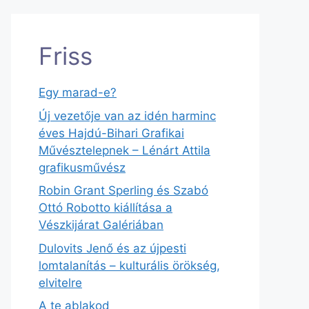
Friss
Egy marad-e?
Új vezetője van az idén harminc
éves Hajdú-Bihari Grafikai
Művésztelepnek – Lénárt Attila
grafikusművész
Robin Grant Sperling és Szabó
Ottó Robotto kiállítása a
Vészkijárat Galériában
Dulovits Jenő és az újpesti
lomtalanítás – kulturális örökség,
elvitelre
A te ablakod