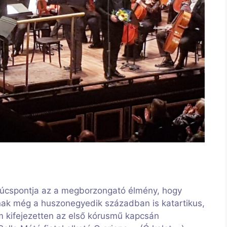
úcspontja az a megborzongató élmény, hogy
nak még a huszonegyedik században is katartikus,
em kifejezetten az első kórusmű kapcsán