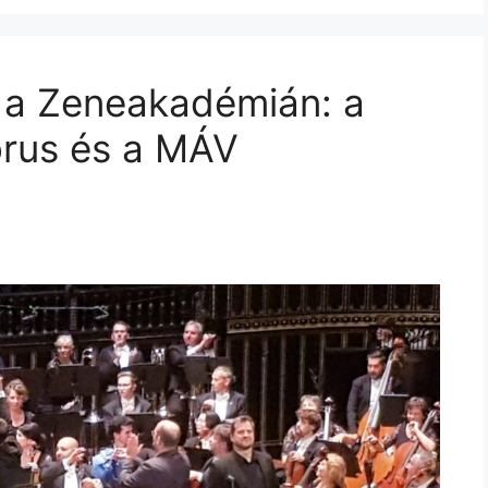
 a Zeneakadémián: a
órus és a MÁV