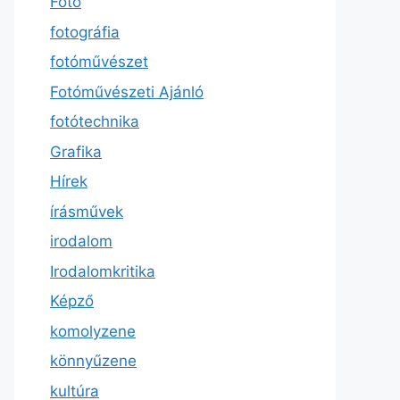
Fotó
fotográfia
fotóművészet
Fotóművészeti Ajánló
fotótechnika
Grafika
Hírek
írásművek
irodalom
Irodalomkritika
Képző
komolyzene
könnyűzene
kultúra