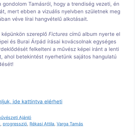
m gondolom Tamásról, hogy a trendiség vezeti, én
át, mert ebben a vizuális nyelvben születnek meg
ban véve lírai hangvételű alkotásait.
 képünkön szereplő
Fictures
című album nyerte el
pei és Burai Árpád írásai kovácsolnak egységes
eklődését felkelteni a művész képei iránt a lenti
ját, ahol betekintést nyerhetünk sajátos hangulatú
dését!
uk, ide kattintva elérheti
űvészeti Ajánló
t
,
progresszió
,
Rékasi Attila
,
Varga Tamás