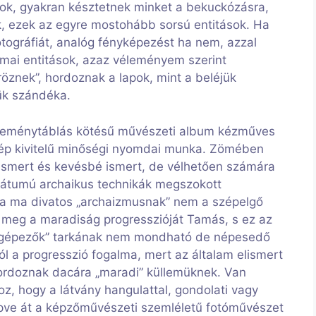
apok, gyakran késztetnek minket a bekuckózásra,
k, ezek az egyre mostohább sorsú entitások. Ha
otográfiát, analóg fényképezést ha nem, azzal
umai entitások, azaz véleményem szerint
röznek”, hordoznak a lapok, mint a beléjük
sük szándéka.
 keménytáblás kötésű művészeti album kézműves
zép kivitelű minőségi nyomdai munka. Zömében
k ismert és kevésbé ismert, de vélhetően számára
mátumú archaikus technikák megszokott
 a ma divatos „archaizmusnak” nem a szépelgő
lta meg a maradiság progresszióját Tamás, s ez az
gigépezők” tarkának nem mondható de népesedő
ól a progresszió fogalma, mert az általam elismert
hordoznak dacára „maradi” küllemüknek. Van
z, hogy a látvány hangulattal, gondolati vagy
 lépve át a képzőművészeti szemléletű fotóművészet