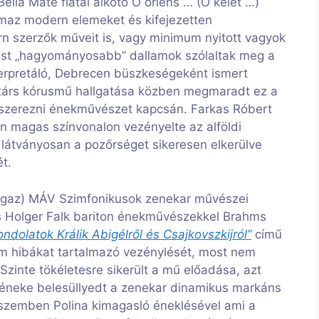
ella Máté fiatal alkotó O oriens … (Ó kelet …)
az modern elemeket és kifejezetten
n szerzők műveit is, vagy minimum nyitott vagyok
ost „hagyományosabb” dallamok szólaltak meg a
nterpretáló, Debrecen büszkeségeként ismert
rtárs kórusmű hallgatása közben megmaradt ez a
et szerezni énekművészet kapcsán. Farkas Róbert
n magas színvonalon vezényelte az alföldi
 látványosan a pozőrséget sikeresen elkerülve
t.
is igaz) MÁV Szimfonikusok zenekar művészei
és Holger Falk bariton énekművészekkel Brahms
ndolatok Králik Abigélről és Csajkovszkijról”
című
em hibákat tartalmazó vezénylését, most nem
Szinte tökéletesre sikerült a mű előadása, azt
k éneke belesüllyedt a zenekar dinamikus markáns
 szemben Polina kimagasló éneklésével ami a