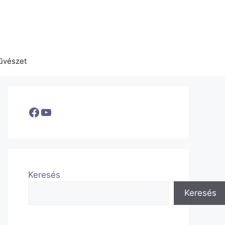
űvészet
Facebook
YouTube
Keresés
Keresés