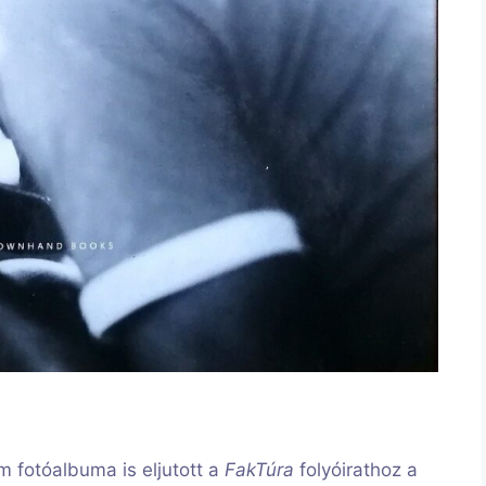
 fotóalbuma is eljutott a
FakTúra
folyóirathoz a