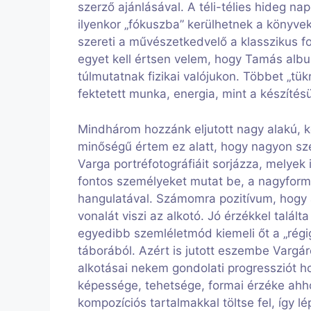
szerző ajánlásával. A téli-télies hideg n
ilyenkor „fókuszba” kerülhetnek a könyve
szereti a művészetkedvelő a klasszikus f
egyet kell értsen velem, hogy Tamás alb
túlmutatnak fizikai valójukon. Többet „tük
fektetett munka, energia, mint a készíté
Mindhárom hozzánk eljutott nagy alakú,
minőségű értem ez alatt, hogy nagyon s
Varga portréfotográfiáit sorjázza, melye
fontos személyeket mutat be, a nagyfor
hangulatával. Számomra pozitívum, hogy
vonalát viszi az alkotó. Jó érzékkel talá
egyedibb szemléletmód kiemeli őt a „ré
táborából. Azért is jutott eszembe Vargár
alkotásai nekem gondolati progressziót 
képessége, tehetsége, formai érzéke ahho
kompozíciós tartalmakkal töltse fel, így