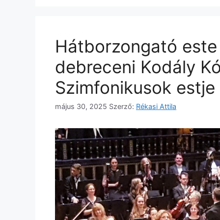
Hátborzongató este
debreceni Kodály K
Szimfonikusok estje
május 30, 2025
Szerző:
Rékasi Attila