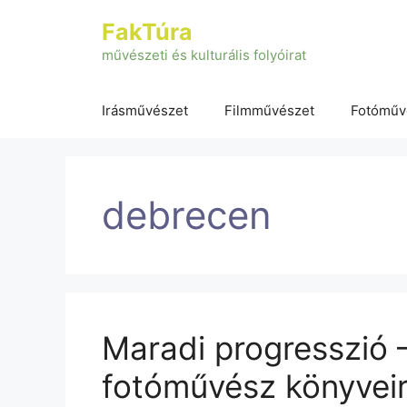
Kilépés
FakTúra
a
tartalomba
művészeti és kulturális folyóirat
Irásművészet
Filmművészet
Fotóműv
debrecen
Maradi progresszió 
fotóművész könyveir