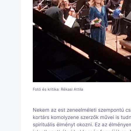
Fotó és kritika: Rékasi Attila
Nekem az est zeneelméleti szempontú cs
kortárs komolyzene szerzők művei is tud
spirituális élményt okozni. Ez az élmény