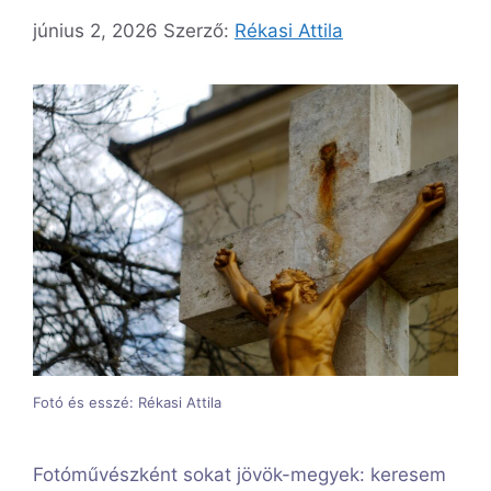
június 2, 2026
Szerző:
Rékasi Attila
Fotó és esszé: Rékasi Attila
Fotóművészként sokat jövök-megyek: keresem