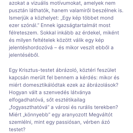
azokat a vizuális motívumokat, amelyek nem
pusztán láthatók, hanem valamiről beszélnek is.
Ismerjük a közhelyet: „Egy kép többet mond
ezer szónál.” Ennek igazságtartalmát most
félreteszem. Sokkal inkább az érdekel, miként
és milyen feltételek között válik egy kép
jelentéshordozóvá – és mikor veszít ebből a
jelentéséből.
Egy Krisztus-testet ábrázoló, köztéri feszület
kapcsán merült fel bennem a kérdés: mikor és
miért domesztikálódtak ezek az ábrázolások?
Hogyan vált a szenvedés látványa
elfogadhatóvá, sőt esztétikailag
„fogyaszthatóvá” a városi és rurális terekben?
Miért „könnyebb” egy aranyozott Megváltót
szemlélni, mint egy passiósan, vérben ázó
testet?