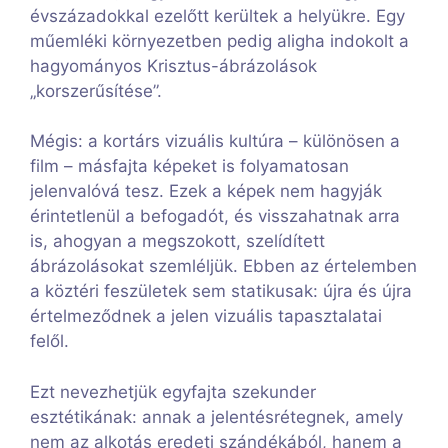
évszázadokkal ezelőtt kerültek a helyükre. Egy
műemléki környezetben pedig aligha indokolt a
hagyományos Krisztus-ábrázolások
„korszerűsítése”.
Mégis: a kortárs vizuális kultúra – különösen a
film – másfajta képeket is folyamatosan
jelenvalóvá tesz. Ezek a képek nem hagyják
érintetlenül a befogadót, és visszahatnak arra
is, ahogyan a megszokott, szelídített
ábrázolásokat szemléljük. Ebben az értelemben
a köztéri feszületek sem statikusak: újra és újra
értelmeződnek a jelen vizuális tapasztalatai
felől.
Ezt nevezhetjük egyfajta szekunder
esztétikának: annak a jelentésrétegnek, amely
nem az alkotás eredeti szándékából, hanem a