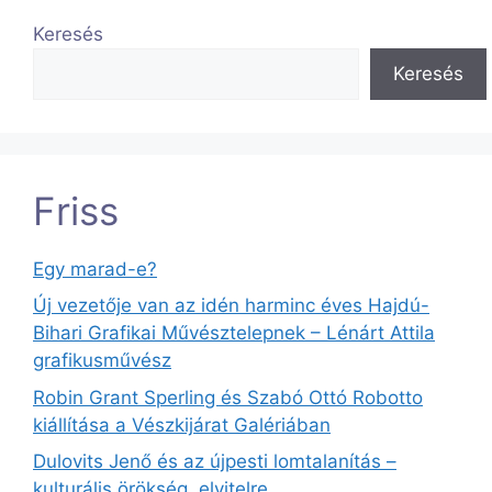
Keresés
Keresés
Friss
Egy marad-e?
Új vezetője van az idén harminc éves Hajdú-
Bihari Grafikai Művésztelepnek – Lénárt Attila
grafikusművész
Robin Grant Sperling és Szabó Ottó Robotto
kiállítása a Vészkijárat Galériában
Dulovits Jenő és az újpesti lomtalanítás –
kulturális örökség, elvitelre