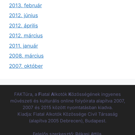
2013. február
2012. június
2012. április
2012. március
2011. január
2008. március
2007. október
FAKTúra, a
F
iatal
A
lkotók
K
özösségének ingyenes
művészeti és kulturális online folyóirata alapítva 2007,
2007 és 2015 között nyomtatásban kiadva.
Kiadja: Fiatal Alkotók Közössége Civil Társaság
(alapítva 2005 Debrecen), Budapest.
Felelős szerkesztő: Rékasi Attila.