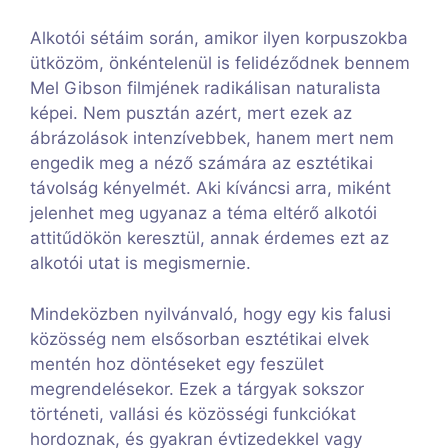
Alkotói sétáim során, amikor ilyen korpuszokba
ütközöm, önkéntelenül is felidéződnek bennem
Mel Gibson filmjének radikálisan naturalista
képei. Nem pusztán azért, mert ezek az
ábrázolások intenzívebbek, hanem mert nem
engedik meg a néző számára az esztétikai
távolság kényelmét. Aki kíváncsi arra, miként
jelenhet meg ugyanaz a téma eltérő alkotói
attitűdökön keresztül, annak érdemes ezt az
alkotói utat is megismernie.
Mindeközben nyilvánvaló, hogy egy kis falusi
közösség nem elsősorban esztétikai elvek
mentén hoz döntéseket egy feszület
megrendelésekor. Ezek a tárgyak sokszor
történeti, vallási és közösségi funkciókat
hordoznak, és gyakran évtizedekkel vagy