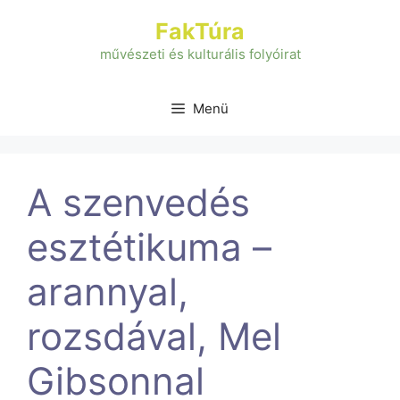
Kilépés
FakTúra
a
tartalomba
művészeti és kulturális folyóirat
Menü
A szenvedés
esztétikuma –
arannyal,
rozsdával, Mel
Gibsonnal