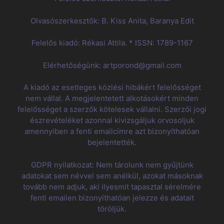
Olvasószerkesztők: B. Kiss Anita, Baranya Edit
Felelős kiadó: Rékasi Attila. * ISSN: 1789-1167
Elérhetőségünk: artporond@gmail.com
A kiadó az esetleges közlési hibákért felelősséget
nem vállal. A megjelentetett alkotásokért minden
felelősséget a szerzők kötelesek vállalni. Szerzői jogi
észrevételéket azonnal kivizsgáljuk orvosoljuk
amennyiben a fenti emailcímre azt bizonyíthatóan
bejelentették.
GDPR nyilatkozat: Nem tárolunk nem gyűjtünk
adatokat sem névvel sem anélkül, azokat másoknak
tovább nem adjuk, aki ilyesmit tapasztal sérelmére
fenti emailen bizonyíthatóan jelezze és adatait
töröljük.