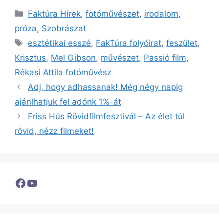
Kategória
Faktúra Hírek
,
fotóművészet
,
irodalom
,
próza
,
Szobrászat
Címkék
esztétikai esszé
,
FakTúra folyóirat
,
feszület
,
Krisztus
,
Mel Gibson
,
művészet
,
Passió film
,
Rékasi Attila fotóművész
Adj, hogy adhassanak! Még négy napig
ajánlhatjuk fel adónk 1%-át
Friss Hús Rövidfilmfesztivál – Az élet túl
rövid, nézz filmeket!
Facebook
YouTube