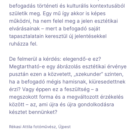
befogadás történeti és kulturális kontextusából
születik meg. Egy mű így akkor is képes
működni, ha nem felel meg a jelen esztétikai
elvárásainak – mert a befogadó saját
tapasztalatain keresztül új jelentésekkel
ruházza fel.
De felmerül a kérdés: elegendő-e ez?
Megtartható-e egy ábrázolás esztétikai érvénye
pusztán ezen a közvetett, „szekunder” szinten,
ha a befogadó mégis hamisnak, kiüresedettnek
érzi? Vagy éppen ez a feszültség – a
megszokott forma és a megváltozott érzékelés
között – az, ami újra és újra gondolkodásra
késztet bennünket?
Rékasi Attila fotóművész, Újpest