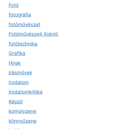
Fotó
fotográfia
fotóművészet
Fotóművészeti Ajánló
fotótechnika
Grafika
Hírek
írásművek
irodalom
Irodalomkritika
Képző
komolyzene
könnyűzene