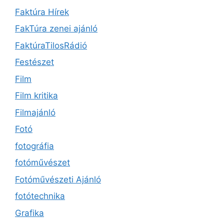
Faktúra Hírek
FakTúra zenei ajánló
FaktúraTilosRádió
Festészet
Film
Film kritika
Filmajánló
Fotó
fotográfia
fotóművészet
Fotóművészeti Ajánló
fotótechnika
Grafika