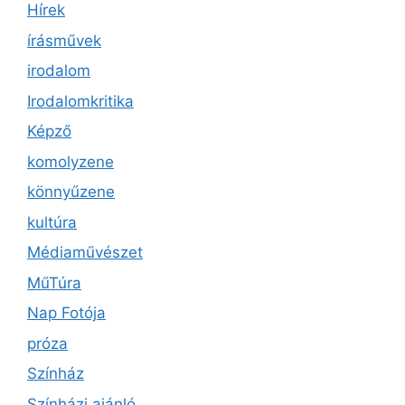
Hírek
írásművek
irodalom
Irodalomkritika
Képző
komolyzene
könnyűzene
kultúra
Médiaművészet
MűTúra
Nap Fotója
próza
Színház
Színházi ajánló