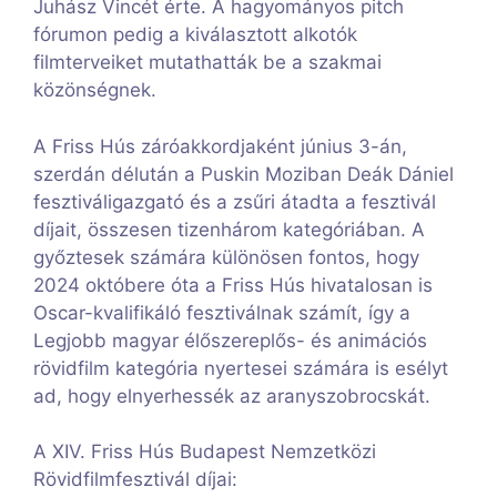
Juhász Vincét érte. A hagyományos pitch
fórumon pedig a kiválasztott alkotók
filmterveiket mutathatták be a szakmai
közönségnek.
A Friss Hús záróakkordjaként június 3-án,
szerdán délután a Puskin Moziban Deák Dániel
fesztiváligazgató és a zsűri átadta a fesztivál
díjait, összesen tizenhárom kategóriában. A
győztesek számára különösen fontos, hogy
2024 októbere óta a Friss Hús hivatalosan is
Oscar-kvalifikáló fesztiválnak számít, így a
Legjobb magyar élőszereplős- és animációs
rövidfilm kategória nyertesei számára is esélyt
ad, hogy elnyerhessék az aranyszobrocskát.
A XIV. Friss Hús Budapest Nemzetközi
Rövidfilmfesztivál díjai: