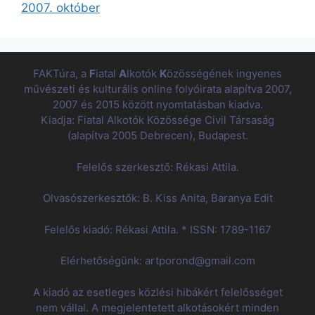
2007. október
FAKTúra, a
F
iatal
A
lkotók
K
özösségének ingyenes
művészeti és kulturális online folyóirata alapítva 2007,
2007 és 2015 között nyomtatásban kiadva.
Kiadja: Fiatal Alkotók Közössége Civil Társaság
(alapítva 2005 Debrecen), Budapest.
Felelős szerkesztő: Rékasi Attila.
Olvasószerkesztők: B. Kiss Anita, Baranya Edit
Felelős kiadó: Rékasi Attila. * ISSN: 1789-1167
Elérhetőségünk: artporond@gmail.com
A kiadó az esetleges közlési hibákért felelősséget
nem vállal. A megjelentetett alkotásokért minden