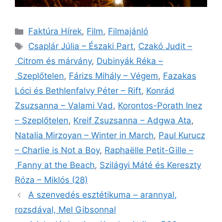
Kategória
Faktúra Hírek
,
Film
,
Filmajánló
Címkék
Csaplár Júlia – Északi Part
,
Czakó Judit –
Citrom és márvány
,
Dubinyák Réka –
Szeplőtelen
,
Fárizs Mihály – Végem
,
Fazakas
Lóci és Bethlenfalvy Péter – Rift
,
Konrád
Zsuzsanna – Valami Vad
,
Korontos-Porath Inez
– Szeplőtelen
,
Kreif Zsuzsanna – Adgwa Ata
,
Natalia Mirzoyan – Winter in March
,
Paul Kurucz
– Charlie is Not a Boy
,
Raphaëlle Petit-Gille –
Fanny at the Beach
,
Szilágyi Máté és Kereszty
Róza – Miklós (28)
A szenvedés esztétikuma – arannyal,
rozsdával, Mel Gibsonnal