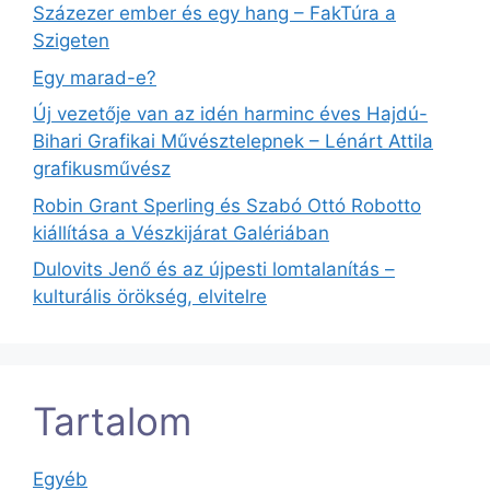
Százezer ember és egy hang – FakTúra a
Szigeten
Egy marad-e?
Új vezetője van az idén harminc éves Hajdú-
Bihari Grafikai Művésztelepnek – Lénárt Attila
grafikusművész
Robin Grant Sperling és Szabó Ottó Robotto
kiállítása a Vészkijárat Galériában
Dulovits Jenő és az újpesti lomtalanítás –
kulturális örökség, elvitelre
Tartalom
Egyéb