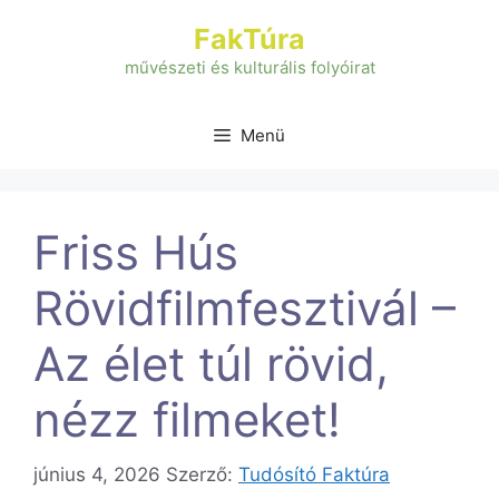
Kilépés
FakTúra
a
tartalomba
művészeti és kulturális folyóirat
Menü
Friss Hús
Rövidfilmfesztivál –
Az élet túl rövid,
nézz filmeket!
június 4, 2026
Szerző:
Tudósító Faktúra