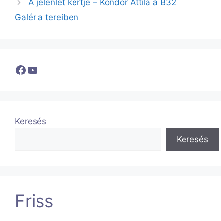
A jelenlét kertje – Kondor Attila a B32
Galéria tereiben
Facebook
YouTube
Keresés
Keresés
Friss