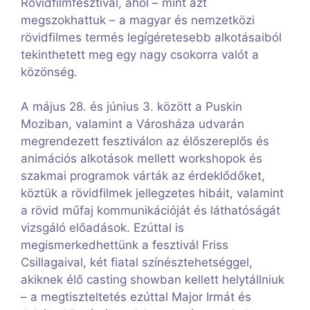
Rövidfilmfesztivál, ahol – mint azt
megszokhattuk – a magyar és nemzetközi
rövidfilmes termés legígéretesebb alkotásaiból
tekinthetett meg egy nagy csokorra valót a
közönség.
A május 28. és június 3. között a Puskin
Moziban, valamint a Városháza udvarán
megrendezett fesztiválon az élőszereplős és
animációs alkotások mellett workshopok és
szakmai programok várták az érdeklődőket,
köztük a rövidfilmek jellegzetes hibáit, valamint
a rövid műfaj kommunikációját és láthatóságát
vizsgáló előadások. Ezúttal is
megismerkedhettünk a fesztivál Friss
Csillagaival, két fiatal színésztehetséggel,
akiknek élő casting showban kellett helytállniuk
– a megtiszteltetés ezúttal Major Irmát és