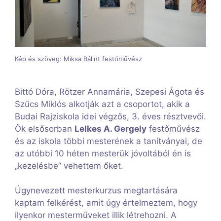
Kép és szöveg: Miksa Bálint festőművész
Bittó Dóra, Rötzer Annamária, Szepesi Ágota és
Szűcs Miklós alkotják azt a csoportot, akik a
Budai Rajziskola idei végzős, 3. éves résztvevői.
Ők elsősorban
Lelkes A. Gergely
festőművész
és az iskola többi mesterének a tanítványai, de
az utóbbi 10 héten mesterük jóvoltából én is
„kezelésbe” vehettem őket.
Úgynevezett mesterkurzus megtartására
kaptam felkérést, amit úgy értelmeztem, hogy
ilyenkor mesterműveket illik létrehozni. A