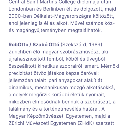
Central Saint Martins College diplomája után
Londonban és Berlinben élt és dolgozott, majd
2000-ben Délkelet-Magyarországra költözött,
ahol jelenleg is él és alkot. Művei számos köz-
és magángyűjteményben megtalálhatók.
RobOtto / Szabó Ottó
(Szekszárd, 1989)
Zürichben élő magyar szobrászművész, aki
újrahasznosított fémből, kőből és üvegből
összeállított kinetikus szobrairól ismert. Mérnöki
precizitást ötvöz játékos képzelőerővel:
jellemzően talált ipari anyagokat alakít át
dinamikus, mechanikusan mozgó alkotásokká,
amelyek megőrzik korábbi életük nyomait,
miközben elmosódnak bennük a szobrászat, a
találmány és a történetmesélés határai. A
Magyar Képzőművészeti Egyetemen, majd a
Zürichi Művészeti Egyetemen (ZHdK) szerzett