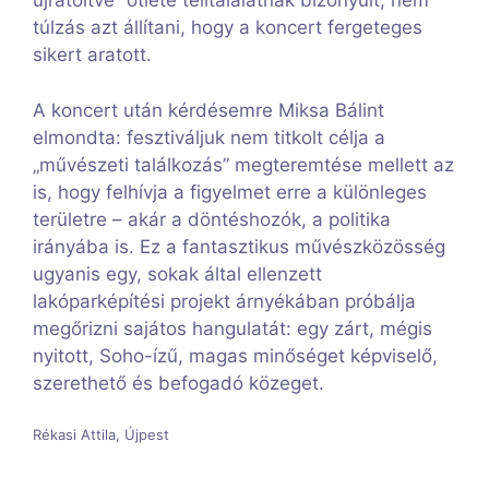
újratöltve” ötlete telitalálatnak bizonyult; nem
túlzás azt állítani, hogy a koncert fergeteges
sikert aratott.
A koncert után kérdésemre Miksa Bálint
elmondta: fesztiváljuk nem titkolt célja a
„művészeti találkozás” megteremtése mellett az
is, hogy felhívja a figyelmet erre a különleges
területre – akár a döntéshozók, a politika
irányába is. Ez a fantasztikus művészközösség
ugyanis egy, sokak által ellenzett
lakóparképítési projekt árnyékában próbálja
megőrizni sajátos hangulatát: egy zárt, mégis
nyitott, Soho-ízű, magas minőséget képviselő,
szerethető és befogadó közeget.
Rékasi Attila, Újpest