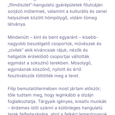
„filmdíszlet”-hangulatú gyárépületek főutcáján
sorjázó műtermek, valamint a kulturális és zenei
helyszínek között hömpölygő, vidám tömeg
látványa.
Mindenütt – kint és bent egyaránt – kisebb-
nagyobb beszélgető csoportok, művészek és
„civilek” akik kíváncsiak rájuk, nézők és
hallgatók érdeklődő csoportjai váltották
egymást a sokszínű terekben. Mosolygó,
egymásnak köszönő, nyitott és értő
fesztiválozók töltötték meg a teret.
Filip bemutatótermében most jártam először;
tőle tudtam meg, hogy leginkább a dizájn
foglalkoztatja. Tárgyaik igényes, kreatív munkák
– érdemes időt szánni a különleges hangulatú
terek felfedezésére, ahol a felkért lemezlovasok