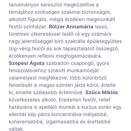
tanulmányon keresztül megközelítve a
témájához szükséges szakmai biztonságot,
alkotott figurális, mégis érzékien megmunkált
festői színházat.
Rötzer Annamária
lassú,
türelmes útkereséssel talált rá egy számára
nagy jelentőséggel bíró szakrális épületegyüttes
ízig-vérig festői és sok tapasztalatot összegző,
érzékenyen reflexív megfogalmazására.
Szepesi Ágota
szabadon csapongó, gyors
felvázolásokhoz szokott munkamódját
valamelyest megfékezve, több különböző
felvetését is magas szinten járta körül, érlelte
ki, emelte szélesebb értelművé.
Szűcs Miklós
következetes alkotó. Eredetien festői, relief
hatásokra is apelláló munkái a kurzus során egy
ellentét kép párra koncentrálva mélyebbé,
koherensebbé, izgalmasabbá és érettebbé
váltak.