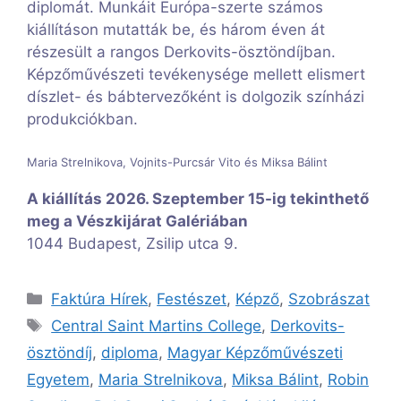
diplomát. Munkáit Európa-szerte számos
kiállításon mutatták be, és három éven át
részesült a rangos Derkovits-ösztöndíjban.
Képzőművészeti tevékenysége mellett elismert
díszlet- és bábtervezőként is dolgozik színházi
produkciókban.
Maria Strelnikova, Vojnits-Purcsár Vito és Miksa Bálint
A kiállítás 2026. Szeptember 15-ig tekinthető
meg a Vészkijárat Galériában
1044 Budapest, Zsilip utca 9.
Kategória
Faktúra Hírek
,
Festészet
,
Képző
,
Szobrászat
Címkék
Central Saint Martins College
,
Derkovits-
ösztöndíj
,
diploma
,
Magyar Képzőművészeti
Egyetem
,
Maria Strelnikova
,
Miksa Bálint
,
Robin