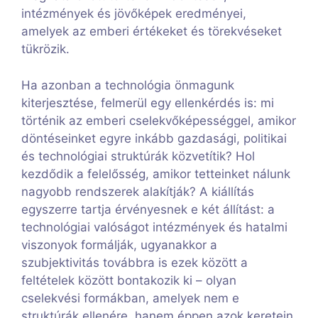
intézmények és jövőképek eredményei,
amelyek az emberi értékeket és törekvéseket
tükrözik.
Ha azonban a technológia önmagunk
kiterjesztése, felmerül egy ellenkérdés is: mi
történik az emberi cselekvőképességgel, amikor
döntéseinket egyre inkább gazdasági, politikai
és technológiai struktúrák közvetítik? Hol
kezdődik a felelősség, amikor tetteinket nálunk
nagyobb rendszerek alakítják? A kiállítás
egyszerre tartja érvényesnek e két állítást: a
technológiai valóságot intézmények és hatalmi
viszonyok formálják, ugyanakkor a
szubjektivitás továbbra is ezek között a
feltételek között bontakozik ki – olyan
cselekvési formákban, amelyek nem e
struktúrák ellenére, hanem éppen azok keretein