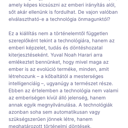
amely képes kicsúszni az emberi irányítás alól,
sőt akár ellenünk is fordulhat. De vajon valóban
elválasztható-e a technológia önmagunktól?
Ez a kiállítás nem a történelemtől független
szereplőként tekint a technológiára, hanem az
emberi képzelet, tudás és döntéshozatal
kiterjesztéseként. Yuval Noah Harari arra
emlékeztet bennünket, hogy mivel maga az
ember is az evolúció terméke, minden, amit
létrehozunk – a kőbaltától a mesterséges
intelligenciáig –, ugyanúgy a természet része.
Ebben az értelemben a technológia nem valami
az emberiségen kívül álló jelenség, hanem
annak egyik megnyilvánulása. A technológiák
azonban soha sem automatikusan vagy
szükségszerűen jönnek létre, hanem
meghatározott történelmi döntések,