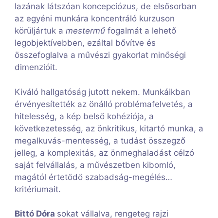
lazának látszóan koncepciózus, de elsősorban
az egyéni munkára koncentráló kurzuson
körüljártuk a
mestermű
fogalmát a lehető
legobjektívebben, ezáltal bővítve és
összefoglalva a művészi gyakorlat minőségi
dimenzióit.
Kiváló hallgatóság jutott nekem. Munkáikban
érvényesítették az önálló problémafelvetés, a
hitelesség, a kép belső kohéziója, a
következetesség, az önkritikus, kitartó munka, a
megalkuvás-mentesség, a tudást összegző
jelleg, a komplexitás, az önmeghaladást célzó
saját felvállalás, a művészetben kibomló,
magától értetődő szabadság-megélés…
kritériumait.
Bittó Dóra
sokat vállalva, rengeteg rajzi