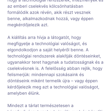
hogy a technológiai rendszerek, intézmények és
az emberi cselekvés kölcsönhatásban
formálódik azok révén, akik részt vesznek
benne, alkalmazkodnak hozzá, vagy éppen
megkérdőjelezik azt.
A kiállítás arra hívja a látogatót, hogy
megfigyelje a technológiai valóságot, és
elgondolkodjon a saját helyéről benne. A
technológiai rendszerek alakítják döntéseinket,
ugyanakkor teret hagynak a tudatosságnak és a
cselekvésnek is. A felelősség abban rejlik, hogy
felismerjük: mindennapi szokásaink és
döntéseink miként termelik újra – vagy éppen
kérdőjelezik meg azt a technológiai valóságot,
amelyben élünk.
Mindezt a tárlat természetesen a