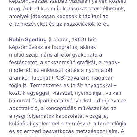
képzőművészet szabad vizuális nyelvén közelíti
meg. Autentikus műalkotásokat szemlélhetünk,
amelyek játékosan képesek kitágítani az
értelmezéseket és az asszociációk terét.
Robin Sperling
(London, 1963) brit
képzőművész és fotográfus, akinek
multidiszciplináris alkotói gyakorlata a
festészetet, a sokszorosító grafikát, a ready-
made-et, az enkausztikát és a nyomtatott
áramköri lapokat (PCB) egyaránt magában
foglalja. Természetes és talált anyagokkal –
köztük agyaggal, viasszal, nyersolajjal, vulkáni
hamuval és ipari maradványokkal – dolgozva az
absztrakció, a konceptuális művészet és az
anyagi folyamatok kapcsolatát vizsgálja,
különös figyelemmel a természet, a technológia
és az emberi beavatkozás metszéspontjaira. A