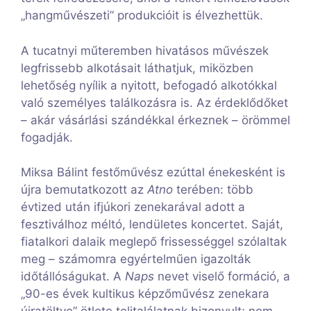
„hangművészeti” produkcióit is élvezhettük.
A tucatnyi műteremben hivatásos művészek
legfrissebb alkotásait láthatjuk, miközben
lehetőség nyílik a nyitott, befogadó alkotókkal
való személyes találkozásra is. Az érdeklődőket
– akár vásárlási szándékkal érkeznek – örömmel
fogadják.
Miksa Bálint festőművész ezúttal énekesként is
újra bemutatkozott az
Atno
terében: több
évtized után ifjúkori zenekarával adott a
fesztiválhoz méltó, lendületes koncertet. Saját,
fiatalkori dalaik meglepő frissességgel szólaltak
meg – számomra egyértelműen igazolták
időtállóságukat. A
Naps
nevet viselő formáció, a
„90-es évek kultikus képzőművész zenekara