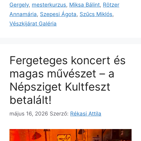
Gergely
,
mesterkurzus
,
Miksa Bálint
,
Rötzer
Annamária
,
Szepesi Ágota
,
Szűcs Miklós
,
Vészkijárat Galéria
Fergeteges koncert és
magas művészet – a
Népsziget Kultfeszt
betalált!
május 16, 2026
Szerző:
Rékasi Attila