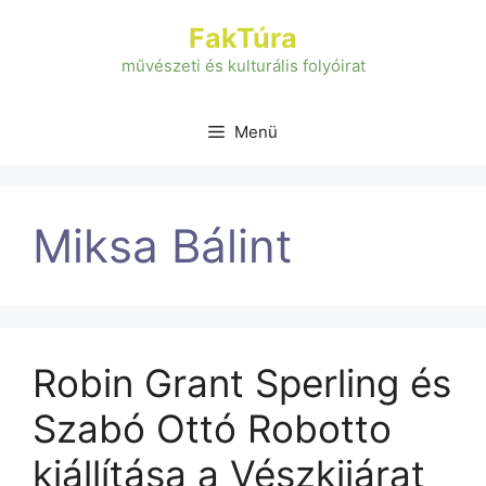
Kilépés
FakTúra
a
tartalomba
művészeti és kulturális folyóirat
Menü
Miksa Bálint
Robin Grant Sperling és
Szabó Ottó Robotto
kiállítása a Vészkijárat