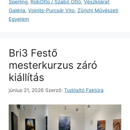
Sperling
,
RobOtto / Szabó Ottó
,
Vészkijárat
Galéria
,
Vojnits-Purcsár Vito
,
Zürichi Művészeti
Egyetem
Bri3 Festő
mesterkurzus záró
kiállítás
június 21, 2026
Szerző:
Tudósító Faktúra