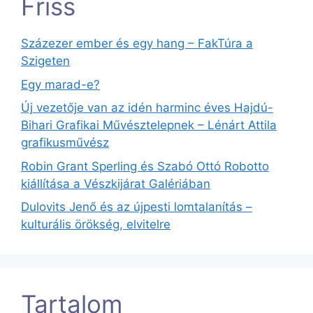
Friss
Százezer ember és egy hang – FakTúra a
Szigeten
Egy marad-e?
Új vezetője van az idén harminc éves Hajdú-
Bihari Grafikai Művésztelepnek – Lénárt Attila
grafikusművész
Robin Grant Sperling és Szabó Ottó Robotto
kiállítása a Vészkijárat Galériában
Dulovits Jenő és az újpesti lomtalanítás –
kulturális örökség, elvitelre
Tartalom