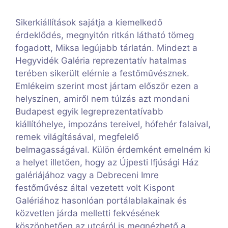
Sikerkiállítások sajátja a kiemelkedő
érdeklődés, megnyitón ritkán látható tömeg
fogadott, Miksa legújabb tárlatán. Mindezt a
Hegyvidék Galéria reprezentatív hatalmas
terében sikerült elérnie a festőművésznek.
Emlékeim szerint most jártam először ezen a
helyszínen, amiről nem túlzás azt mondani
Budapest egyik legreprezentatívabb
kiállítóhelye, impozáns tereivel, hófehér falaival,
remek világításával, megfelelő
belmagasságával. Külön érdemként emelném ki
a helyet illetően, hogy az Újpesti Ifjúsági Ház
galériájához vagy a Debreceni Imre
festőművész által vezetett volt Kispont
Galériához hasonlóan portálablakainak és
közvetlen járda melletti fekvésének
köszönhetően az utcáról is megnézhető a