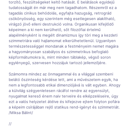
torzító, feszültségeket keltő hatását. E belátások egyidejű
tudatosságát én már meg nem tagadhatom. Részemről ez a
tagadás cinikus behódolás, egyfajta hazugság, retrográd
csökönyösség, egy szerintem még esetlegesen alakítható,
virágzó jövő elleni destrukció volna. Organikusan kifejlődő
képeimen a ki nem kerülhető, sőt filozófiai értelmű
alapélményként is megélt dinamizmus így töri meg a kezdeti
szimmetriára való hajlamomat elkerülhetetlenül. Ugyanilyen
természetességgel mondanak a festményeim nemet magára
a hagyományosan szabályos és szimmetrikus befoglaló
képformátumokra is, mint minden táblakép, végső soron
egylényegű, szervesen hozzájuk tartozó jellemzőjére.
Számomra mindez az önmagammal és a világgal szembeni
belátó őszinteség kérdése lett, ami a művészetem egyik, ha
nem a legfontosabb etikai dimenziójává is vált egyben. Ahogy
a külvilág szégyenletesen rácáfol rendre az egyensúlyt,
nyugalmat kereső énem naiv terveire és elképzeléseire, úgy
ezt a valós helyzetet átélve és kifejezve ejtem folyton pofára
a képeim csírájában rejlő statikus rend-igényt és szimmetriát.
/Miksa Bálint/
//