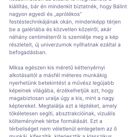
kiállítás, bár én mindenkit biztatnék, hogy Bálint
nagyon egyedi és „aprólékos”
festéstechnikájának okán, mindenképp térjen
be a galériába és közvetlen közelről, akár
néhány centiméterről is szemlélje meg a kép
részleteit, új univerzumok nyílhatnak ezáltal a
befogadásban.
Miksa egészen kis méretű kéttenyérnyi
alkotásaitól a másfél méteres munkákig
nyerhetünk betekintést a művész legújabb
képeinek világába, érzékelhetjük azt, hogy
magabiztosan uralja úgy a kis, mint a nagy
képtereket. Megtalálja azt a léptéket, amely
tökéletesen segíti, absztrakcióinak, vizuális
költeményinek térbe formálását. Ezt a
térbeliséget nem véletlenül emlegetem az ő
munkái, kifeszítik, kiterjesztik a klasszikus