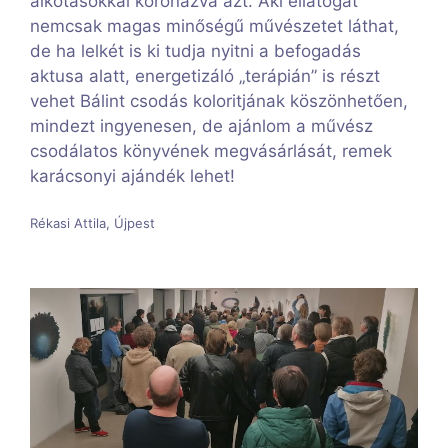
alkotásokkal koronázva azt. Aki ellátogat
nemcsak magas minőségű művészetet láthat,
de ha lelkét is ki tudja nyitni a befogadás
aktusa alatt, energetizáló „terápián” is részt
vehet Bálint csodás koloritjának köszönhetően,
mindezt ingyenesen, de ajánlom a művész
csodálatos könyvének megvásárlását, remek
karácsonyi ajándék lehet!
Rékasi Attila, Újpest