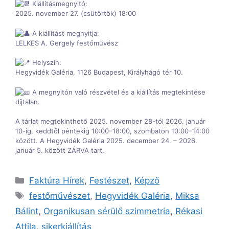
Kiállításmegnyitó:
2025. november 27. (csütörtök) 18:00
A kiállítást megnyitja:
LELKES A. Gergely festőművész
Helyszín:
Hegyvidék Galéria, 1126 Budapest, Királyhágó tér 10.
A megnyitón való részvétel és a kiállítás megtekintése
díjtalan.
A tárlat megtekinthető 2025. november 28-tól 2026. január
10-ig, keddtől péntekig 10:00–18:00, szombaton 10:00–14:00
között. A Hegyvidék Galéria 2025. december 24. – 2026.
január 5. között ZÁRVA tart.
Kategória
Faktúra Hírek
,
Festészet
,
Képző
Címkék
festőművészet
,
Hegyvidék Galéria
,
Miksa
Bálint
,
Organikusan sérülő szimmetria
,
Rékasi
Attila
,
sikerkiállítás