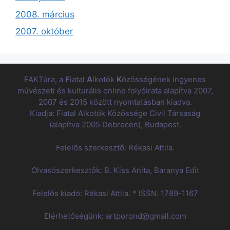
2008. március
2007. október
FAKTúra, a
F
iatal
A
lkotók
K
özösségének ingyenes
művészeti és kulturális online folyóirata alapítva 2007,
2007 és 2015 között nyomtatásban kiadva.
Kiadja: Fiatal Alkotók Közössége Civil Társaság
(alapítva 2005 Debrecen), Budapest.
Felelős szerkesztő: Rékasi Attila.
Olvasószerkesztők: B. Kiss Anita, Baranya Edit
Felelős kiadó: Rékasi Attila. * ISSN: 1789-1167
Elérhetőségünk: artporond@gmail.com