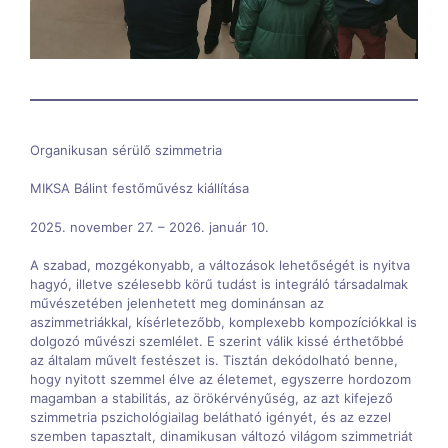
Organikusan sérülő szimmetria
MIKSA Bálint festőművész kiállítása
2025. november 27. – 2026. január 10.
A szabad, mozgékonyabb, a változások lehetőségét is nyitva
hagyó, illetve szélesebb körű tudást is integráló társadalmak
művészetében jelenhetett meg dominánsan az
aszimmetriákkal, kísérletezőbb, komplexebb kompozíciókkal is
dolgozó művészi szemlélet. E szerint válik kissé érthetőbbé
az általam művelt festészet is. Tisztán dekódolható benne,
hogy nyitott szemmel élve az életemet, egyszerre hordozom
magamban a stabilitás, az örökérvényűség, az azt kifejező
szimmetria pszichológiailag belátható igényét, és az ezzel
szemben tapasztalt, dinamikusan változó világom szimmetriát