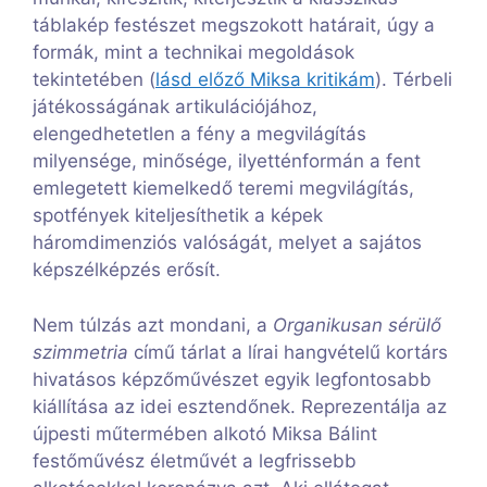
táblakép festészet megszokott határait, úgy a
formák, mint a technikai megoldások
tekintetében (
lásd előző Miksa kritikám
). Térbeli
játékosságának artikulációjához,
elengedhetetlen a fény a megvilágítás
milyensége, minősége, ilyetténformán a fent
emlegetett kiemelkedő teremi megvilágítás,
spotfények kiteljesíthetik a képek
háromdimenziós valóságát, melyet a sajátos
képszélképzés erősít.
Nem túlzás azt mondani, a
Organikusan sérülő
szimmetria
című tárlat a lírai hangvételű kortárs
hivatásos képzőművészet egyik legfontosabb
kiállítása az idei esztendőnek. Reprezentálja az
újpesti műtermében alkotó Miksa Bálint
festőművész életművét a legfrissebb