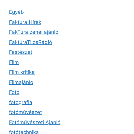
Egyéb
Faktúra Hírek
FakTúra zenei ajánló
FaktúraTilosRádió
Festészet
Film
Film kritika
Filmajánló
Fotó
fotográfia
fotóművészet
Fotóművészeti Ajánló
fotótechnika