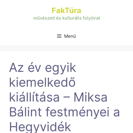
Kilépés
FakTúra
a
tartalomba
művészeti és kulturális folyóirat
Menü
Az év egyik
kiemelkedő
kiállítása – Miksa
Bálint festményei a
Hegyvidék