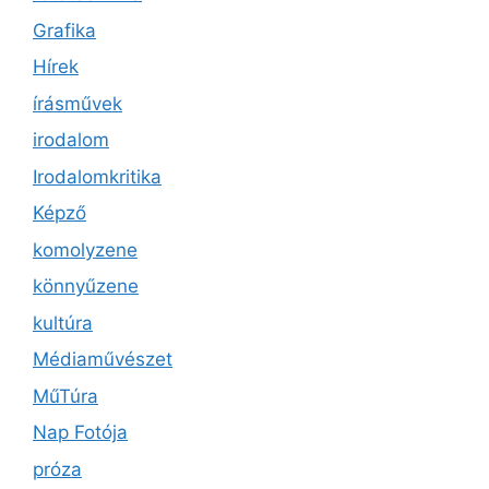
Grafika
Hírek
írásművek
irodalom
Irodalomkritika
Képző
komolyzene
könnyűzene
kultúra
Médiaművészet
MűTúra
Nap Fotója
próza