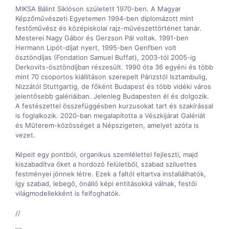
MIKSA Bálint Siklóson született 1970-ben. A Magyar
Képzőművészeti Egyetemen 1994-ben diplomázott mint
festőművész és középiskolai rajz-művészettörténet tanár.
Mesterei Nagy Gábor és Gerzson Pál voltak. 1991-ben
Hermann Lipót-díjat nyert, 1995-ben Genfben volt
ösztöndíjas (Fondation Samuel Buffat), 2003-tól 2005-ig
Derkovits-ösztöndíjban részesült. 1990 óta 36 egyéni és több
mint 70 csoportos kiállításon szerepelt Párizstól Isztambulig,
Nizzától Stuttgartig, de főként Budapest és több vidéki város
jelentősebb galériáiban. Jelenleg Budapesten él és dolgozik.
A festészettel összefüggésben kurzusokat tart és szakírással
is foglalkozik. 2020-ban megalapította a Vészkijárat Galériát
és Műterem-közösséget a Népszigeten, amelyet azóta is
vezet.
Képeit egy pontból, organikus szemlélettel fejleszti, majd
kiszabadítva őket a hordozó felületből, szabad sziluettes
festményei jönnek létre. Ezek a faltól eltartva installálhatók,
így szabad, lebegő, önálló képi entitásokká válnak, festői
világmodellekként is felfoghatók.
//