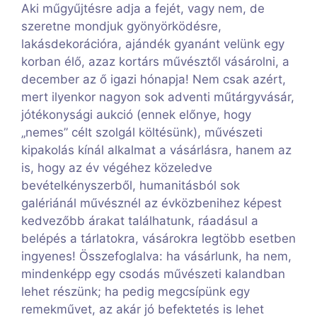
Aki műgyűjtésre adja a fejét, vagy nem, de
szeretne mondjuk gyönyörködésre,
lakásdekorációra, ajándék gyanánt velünk egy
korban élő, azaz kortárs művésztől vásárolni, a
december az ő igazi hónapja! Nem csak azért,
mert ilyenkor nagyon sok adventi műtárgyvásár,
jótékonysági aukció (ennek előnye, hogy
„nemes” célt szolgál költésünk), művészeti
kipakolás kínál alkalmat a vásárlásra, hanem az
is, hogy az év végéhez közeledve
bevételkényszerből, humanitásból sok
galériánál művésznél az évközbenihez képest
kedvezőbb árakat találhatunk, ráadásul a
belépés a tárlatokra, vásárokra legtöbb esetben
ingyenes! Összefoglalva: ha vásárlunk, ha nem,
mindenképp egy csodás művészeti kalandban
lehet részünk; ha pedig megcsípünk egy
remekművet, az akár jó befektetés is lehet