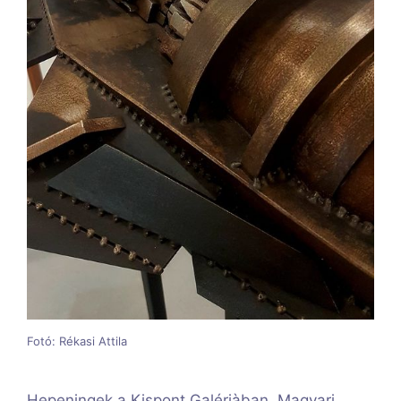
Fotó: Rékasi Attila
Hepeningek a Kispont Galériàban, Magyari