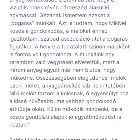
vizuális rímek révén párbeszéd alakul ki
egymással. Gézának ismertem ezeket a
„bogaras” munkáit. Azt is tudtam, hogy Mikivel
közös a gondolkodás, a melókat ehhez
igazítottam, szabad asszociáció utal a bogaras
figurákra. A helyre a tudatalatti szinonimájaként
is fontos volt gondolnom. A munkáink egy
teremben való vegyítését elvetettük, mert a
három anyag együtt már nem biztos, hogy
működne. Összességében elég „dühös” melók
ezek, méret, anyagpárosítás stb. tekintetében.
Miki melóit tartom a kulcsnak, ő egyensúlyt hoz
a kissé hűvösebb, mélyebben gondolkodó
attitűdje okán. Külön működik mindenki, de a
közös gondolati alapok jó együttműködést is
hoztak!”