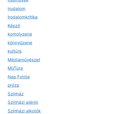
írásművek
irodalom
Irodalomkritika
Képző
komolyzene
könnyűzene
kultúra
Médiaművészet
MűTúra
Nap Fotója
próza
Színház
Színházi ajánló
Színházi alkotók