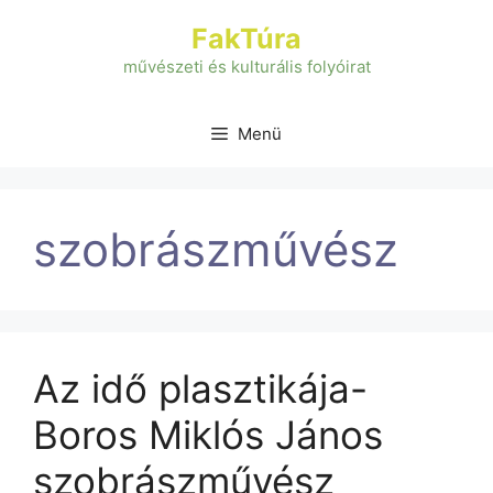
Kilépés
FakTúra
a
tartalomba
művészeti és kulturális folyóirat
Menü
szobrászművész
Az idő plasztikája-
Boros Miklós János
szobrászművész