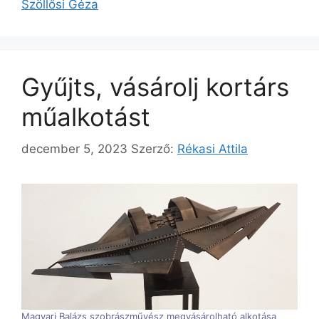
Szöllősi Géza
Gyűjts, vásárolj kortárs
műalkotást
december 5, 2023
Szerző:
Rékasi Attila
Magyari Balázs szobrászművész megvásárolható alkotása