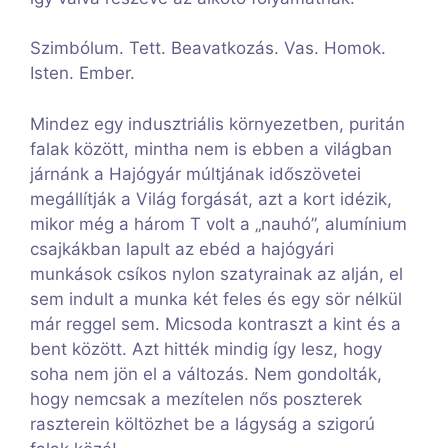
Szimbólum. Tett. Beavatkozás. Vas. Homok.
Isten. Ember.
Mindez egy indusztriális környezetben, puritán
falak között, mintha nem is ebben a világban
járnánk a Hajógyár múltjának időszövetei
megállítják a Világ forgását, azt a kort idézik,
mikor még a három T volt a „nauhó”, alumínium
csajkákban lapult az ebéd a hajógyári
munkások csíkos nylon szatyrainak az alján, el
sem indult a munka két feles és egy sör nélkül
már reggel sem. Micsoda kontraszt a kint és a
bent között. Azt hitték mindig így lesz, hogy
soha nem jön el a változás. Nem gondolták,
hogy nemcsak a mezítelen nős poszterek
raszterein költözhet be a lágyság a szigorú