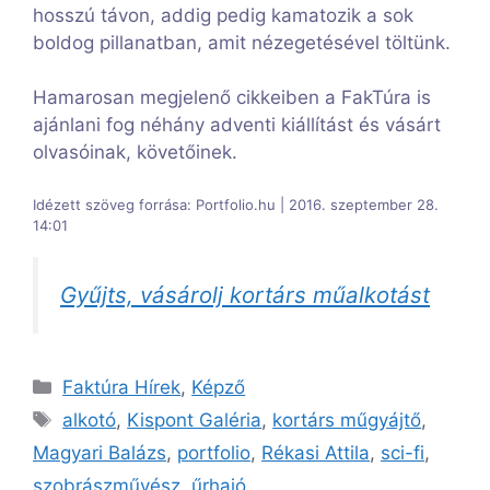
hosszú távon, addig pedig kamatozik a sok
boldog pillanatban, amit nézegetésével töltünk.
Hamarosan megjelenő cikkeiben a FakTúra is
ajánlani fog néhány adventi kiállítást és vásárt
olvasóinak, követőinek.
Idézett szöveg forrása: Portfolio.hu | 2016. szeptember 28.
14:01
Gyűjts, vásárolj kortárs műalkotást
Kategória
Faktúra Hírek
,
Képző
Címkék
alkotó
,
Kispont Galéria
,
kortárs műgyájtő
,
Magyari Balázs
,
portfolio
,
Rékasi Attila
,
sci-fi
,
szobrászművész
,
űrhajó