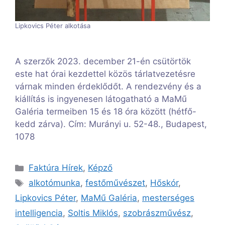
Lipkovics Péter alkotása
A szerzők 2023. december 21-én csütörtök
este hat órai kezdettel közös tárlatvezetésre
várnak minden érdeklődőt. A rendezvény és a
kiállítás is ingyenesen látogatható a MaMű
Galéria termeiben 15 és 18 óra között (hétfő-
kedd zárva). Cím: Murányi u. 52-48., Budapest,
1078
Kategória
Faktúra Hírek
,
Képző
Címkék
alkotómunka
,
festőművészet
,
Hőskór
,
Lipkovics Péter
,
MaMű Galéria
,
mesterséges
intelligencia
,
Soltis Miklós
,
szobrászművész
,