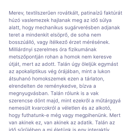
Merev, textilszerűen rovátkált, patinaízű faktúrát
húzó vaslemezek hajlanak meg az idő súlya
alatt, hogy mechanikus sugárverésben adjanak
teret a mindenkit elsöprő, de soha nem
bosszúálló, vagy ítélkező érzet mérésének.
Milliárdnyi szerelmes óra fizikumának
metszőpontján rohan a homok nem keresve
útját, mert az adott. Talán úgy öleljük egymást
az apokaliptikus vég órájában, mint a lukon
átsuhanó homokszemek ezen a tárlaton,
elrendelten de reménykedve, bízva a
megnyugvásban. Talán rólunk is a vak
szerencse dönt majd, mint ezekről a műtárggyá
nemesült kvarcokról a véletlen és az alkotó,
hogy futhatunk-e még vagy megpihenünk. Mert
van akinek ez, van akinek az adatik. Talán az
idő sűrűjében a mi életünk is egy interaktív