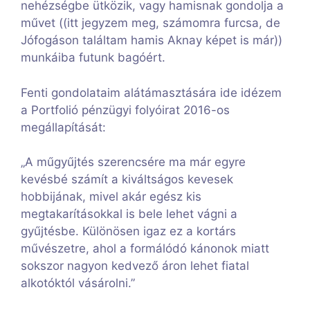
nehézségbe ütközik, vagy hamisnak gondolja a
művet ((itt jegyzem meg, számomra furcsa, de
Jófogáson találtam hamis Aknay képet is már))
munkáiba futunk bagóért.
Fenti gondolataim alátámasztására ide idézem
a Portfolió pénzügyi folyóirat 2016-os
megállapítását:
„A műgyűjtés szerencsére ma már egyre
kevésbé számít a kiváltságos kevesek
hobbijának, mivel akár egész kis
megtakarításokkal is bele lehet vágni a
gyűjtésbe. Különösen igaz ez a kortárs
művészetre, ahol a formálódó kánonok miatt
sokszor nagyon kedvező áron lehet fiatal
alkotóktól vásárolni.”