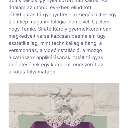
Soltis Miklós így nyilatkozott munkáiról: „Az
általam az utóbbi években elindított
játékfigurás tárgyegyütteseim kiegészültek egy
álomkép magánmitológia elemeivel. Új elem,
hogy Tamkó Sirató Károly gyermekkoromban
megkedvelt verse kapcsán beemelem úgy
esztétikailag, mint technikailag a hang, a
versmondás, a videóinstalláció, a mozgó
alkatrészek applikálásának, talált tárgyak
beépítésének egy komplex rendszerét az
alkotás folyamatába.”