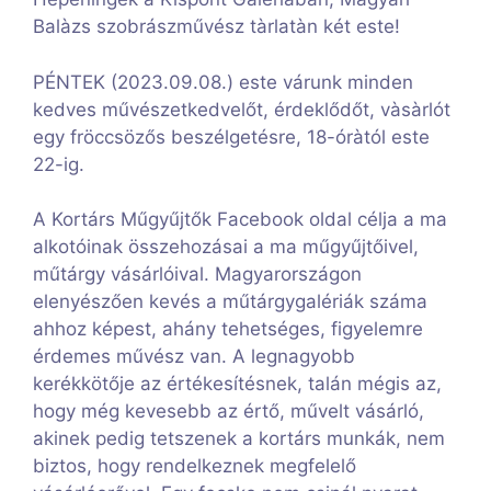
Balàzs szobrászművész tàrlatàn két este!
PÉNTEK (2023.09.08.) este várunk minden
kedves művészetkedvelőt, érdeklődőt, vàsàrlót
egy fröccsözős beszélgetésre, 18-óràtól este
22-ig.
A Kortárs Műgyűjtők Facebook oldal célja a ma
alkotóinak összehozásai a ma műgyűjtőivel,
műtárgy vásárlóival. Magyarországon
elenyészően kevés a műtárgygalériák száma
ahhoz képest, ahány tehetséges, figyelemre
érdemes művész van. A legnagyobb
kerékkötője az értékesítésnek, talán mégis az,
hogy még kevesebb az értő, művelt vásárló,
akinek pedig tetszenek a kortárs munkák, nem
biztos, hogy rendelkeznek megfelelő