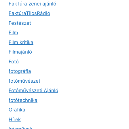
FakTúra zenei ajánló
FaktúraTilosRádió
Festészet
Film
Film kritika
Filmajánló
Fotó
fotográfia
fotóművészet
Fotóművészeti Ajánló
fotótechnika
Grafika
Hírek