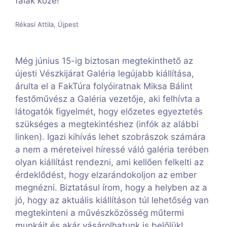
falak közé!
Rékasi Attila, Újpest
Még június 15-ig biztosan megtekinthető az
újesti Vészkijárat Galéria legújabb kiállítása,
árulta el a FakTúra folyóiratnak Miksa Bálint
festőművész a Galéria vezetője, aki felhívta a
látogatók figyelmét, hogy előzetes egyeztetés
szükséges a megtekintéshez (infók az alábbi
linken). Igazi kihívás lehet szobrászok számára
a nem a méreteivel híressé váló galéria terében
olyan kiállítást rendezni, ami kellően felkelti az
érdeklődést, hogy elzarándokoljon az ember
megnézni. Biztatásul írom, hogy a helyben az a
jó, hogy az aktuális kiállításon túl lehetőség van
megtekinteni a művészközösség műtermi
munkáit és akár vásárolhatunk is belőlük!