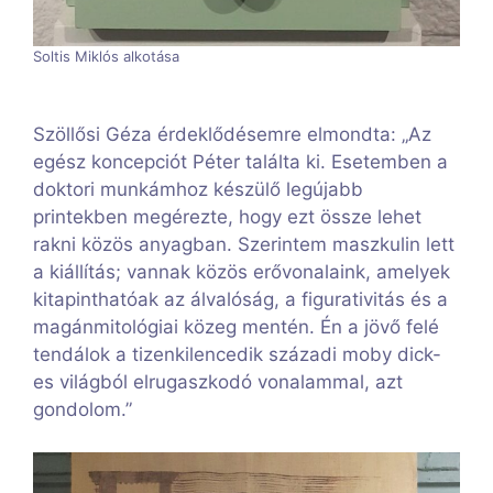
Soltis Miklós alkotása
Szöllősi Géza érdeklődésemre elmondta: „Az
egész koncepciót Péter találta ki. Esetemben a
doktori munkámhoz készülő legújabb
printekben megérezte, hogy ezt össze lehet
rakni közös anyagban. Szerintem maszkulin lett
a kiállítás; vannak közös erővonalaink, amelyek
kitapinthatóak az álvalóság, a figurativitás és a
magánmitológiai közeg mentén. Én a jövő felé
tendálok a tizenkilencedik századi moby dick-
es világból elrugaszkodó vonalammal, azt
gondolom.”