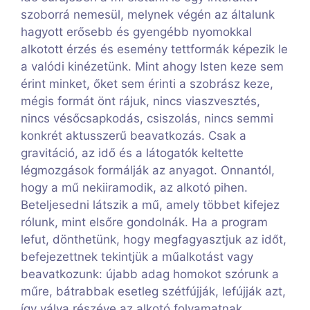
szoborrá nemesül, melynek végén az általunk
hagyott erősebb és gyengébb nyomokkal
alkotott érzés és esemény tettformák képezik le
a valódi kinézetünk. Mint ahogy Isten keze sem
érint minket, őket sem érinti a szobrász keze,
mégis formát önt rájuk, nincs viaszvesztés,
nincs vésőcsapkodás, csiszolás, nincs semmi
konkrét aktusszerű beavatkozás. Csak a
gravitáció, az idő és a látogatók keltette
légmozgások formálják az anyagot. Onnantól,
hogy a mű nekiiramodik, az alkotó pihen.
Beteljesedni látszik a mű, amely többet kifejez
rólunk, mint elsőre gondolnák. Ha a program
lefut, dönthetünk, hogy megfagyasztjuk az időt,
befejezettnek tekintjük a műalkotást vagy
beavatkozunk: újabb adag homokot szórunk a
műre, bátrabbak esetleg szétfújják, lefújják azt,
így válva részéve az alkotó folyamatnak.