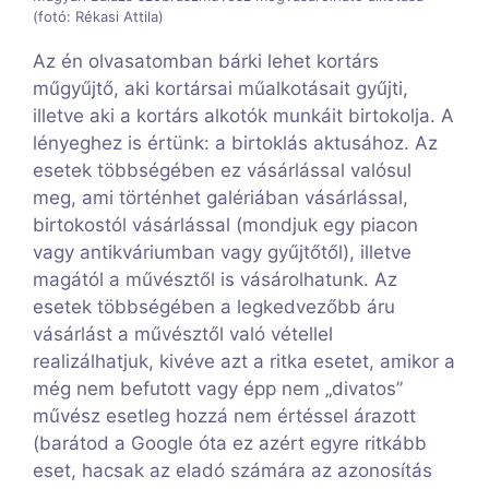
(fotó: Rékasi Attila)
Az én olvasatomban bárki lehet kortárs
műgyűjtő, aki kortársai műalkotásait gyűjti,
illetve aki a kortárs alkotók munkáit birtokolja. A
lényeghez is értünk: a birtoklás aktusához. Az
esetek többségében ez vásárlással valósul
meg, ami történhet galériában vásárlással,
birtokostól vásárlással (mondjuk egy piacon
vagy antikváriumban vagy gyűjtőtől), illetve
magától a művésztől is vásárolhatunk. Az
esetek többségében a legkedvezőbb áru
vásárlást a művésztől való vétellel
realizálhatjuk, kivéve azt a ritka esetet, amikor a
még nem befutott vagy épp nem „divatos”
művész esetleg hozzá nem értéssel árazott
(barátod a Google óta ez azért egyre ritkább
eset, hacsak az eladó számára az azonosítás