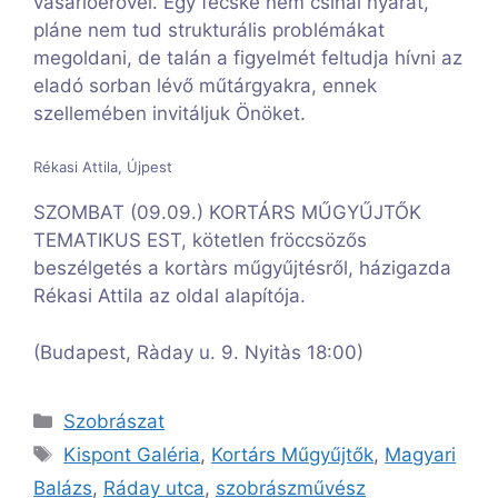
vásárlóerővel. Egy fecske nem csinál nyarat,
pláne nem tud strukturális problémákat
megoldani, de talán a figyelmét feltudja hívni az
eladó sorban lévő műtárgyakra, ennek
szellemében invitáljuk Önöket.
Rékasi Attila, Újpest
SZOMBAT (09.09.) KORTÁRS MŰGYŰJTŐK
TEMATIKUS EST, kötetlen fröccsözős
beszélgetés a kortàrs műgyűjtésről, házigazda
Rékasi Attila az oldal alapítója.
(Budapest, Ràday u. 9. Nyitàs 18:00)
Kategória
Szobrászat
Címkék
Kispont Galéria
,
Kortárs Műgyűjtők
,
Magyari
Balázs
,
Ráday utca
,
szobrászművész