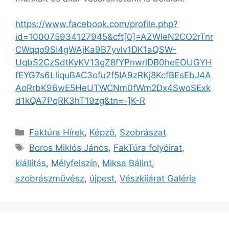
https://www.facebook.com/profile.php?
id=100075934127945&cft[0]=AZWIeN2CO2rTnr
CWqqo9SI4gWAjKa9B7yvlv1DK1aQSW-
UqbS2CzSdtKyKV13gZ8fYPnwrlDB0heEOUGYH
fEYG7s6LliquBAC3ofu2f5IA9zRKj8KcfBEsEbJ4A
AoRrbK96wE5HeUTWCNm0fWm2Dx4SwoSExk
d1kQA7PqRK3hT19zg&tn=-]K-R
Kategória
Faktúra Hírek
,
Képző
,
Szobrászat
Címkék
Boros Miklós János
,
FakTúra folyóirat
,
kiállítás
,
Mélyfelszín
,
Miksa Bálint
,
szobrászművész
,
újpest
,
Vészkijárat Galéria