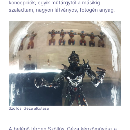
koncepciók; egyik műtárgytól a másikig
szaladtam, nagyon látványos, fotogén anyag.
Szöllősi Géza alkotása
A belépő térben Szöllősi Géza képzőművész a