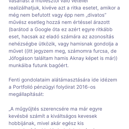
vásárlást a művésztől való vétellel
realizálhatjuk, kivéve azt a ritka esetet, amikor a
még nem befutott vagy épp nem „divatos”
művész esetleg hozzá nem értéssel árazott
(barátod a Google óta ez azért egyre ritkább
eset, hacsak az eladó számára az azonosítás
nehézségbe ütközik, vagy hamisnak gondolja a
művet ((itt jegyzem meg, számomra furcsa, de
Jófogáson találtam hamis Aknay képet is már))
munkáiba futunk bagóért.
Fenti gondolataim alátámasztására ide idézem
a Portfolió pénzügyi folyóirat 2016-os
megállapítását:
„A műgyűjtés szerencsére ma már egyre
kevésbé számít a kiváltságos kevesek
hobbijának, mivel akár egész kis