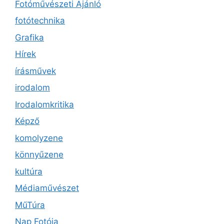
Fotóművészeti Ajánló
fotótechnika
Grafika
Hírek
írásművek
irodalom
Irodalomkritika
Képző
komolyzene
könnyűzene
kultúra
Médiaművészet
MűTúra
Nap Fotója