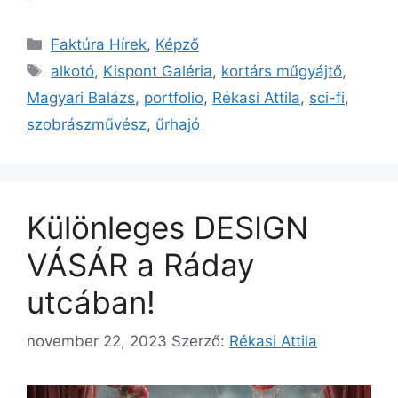
Kategória
Faktúra Hírek
,
Képző
Címkék
alkotó
,
Kispont Galéria
,
kortárs műgyájtő
,
Magyari Balázs
,
portfolio
,
Rékasi Attila
,
sci-fi
,
szobrászművész
,
űrhajó
Különleges DESIGN
VÁSÁR a Ráday
utcában!
november 22, 2023
Szerző:
Rékasi Attila