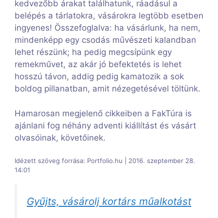
kedvezőbb árakat találhatunk, ráadásul a
belépés a tárlatokra, vásárokra legtöbb esetben
ingyenes! Összefoglalva: ha vásárlunk, ha nem,
mindenképp egy csodás művészeti kalandban
lehet részünk; ha pedig megcsípünk egy
remekművet, az akár jó befektetés is lehet
hosszú távon, addig pedig kamatozik a sok
boldog pillanatban, amit nézegetésével töltünk.
Hamarosan megjelenő cikkeiben a FakTúra is
ajánlani fog néhány adventi kiállítást és vásárt
olvasóinak, követőinek.
Idézett szöveg forrása: Portfolio.hu | 2016. szeptember 28.
14:01
Gyűjts, vásárolj kortárs műalkotást