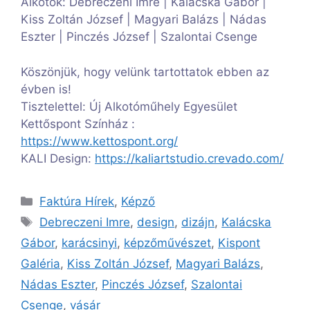
Alkotók: Debreczeni Imre | Kalácska Gábor |
Kiss Zoltán József | Magyari Balázs | Nádas
Eszter | Pinczés József | Szalontai Csenge
Köszönjük, hogy velünk tartottatok ebben az
évben is!
Tisztelettel: Új Alkotóműhely Egyesület
Kettőspont Színház :
https://www.kettospont.org/
KALI Design:
https://kaliartstudio.crevado.com/
Kategória
Faktúra Hírek
,
Képző
Címkék
Debreczeni Imre
,
design
,
dizájn
,
Kalácska
Gábor
,
karácsinyi
,
képzőművészet
,
Kispont
Galéria
,
Kiss Zoltán József
,
Magyari Balázs
,
Nádas Eszter
,
Pinczés József
,
Szalontai
Csenge
,
vásár