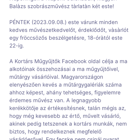
Balàzs szobrászművész tàrlatàn két este!
PÉNTEK (2023.09.08.) este várunk minden
kedves művészetkedvelőt, érdeklődőt, vàsàrlót
egy fröccsözős beszélgetésre, 18-óràtól este
22-ig.
A Kortárs Műgyűjtők Facebook oldal célja a ma
alkotóinak összehozásai a ma műgyűjtőivel,
műtárgy vásárlóival. Magyarországon
elenyészően kevés a műtárgygalériák száma
ahhoz képest, ahány tehetséges, figyelemre
érdemes művész van. A legnagyobb
kerékkötője az értékesítésnek, talán mégis az,
hogy még kevesebb az értő, művelt vásárló,
akinek pedig tetszenek a kortárs munkák, nem
biztos, hogy rendelkeznek megfelelő
vásárlóerővel. Egy fecske nem csinál nyarat,