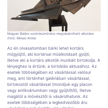
Magyari Balázs szobrászművész megvásárolható alkotása
(fotó: Rékasi Attila)
Az én olvasatomban bárki lehet kortárs
műgyűjtő, aki kortársai műalkotásait gyűjti,
illetve aki a kortárs alkotók munkáit birtokolja. A
lényeghez is értünk: a birtoklás aktusához. Az
esetek többségében ez vásárlással valósul
meg, ami történhet galériában vásárlással,
birtokostól vásárlással (mondjuk egy piacon
vagy antikváriumban vagy gyűjtőtől), illetve
magától a művésztől is vásárolhatunk. Az
esetek többségében a legkedvezőbb áru