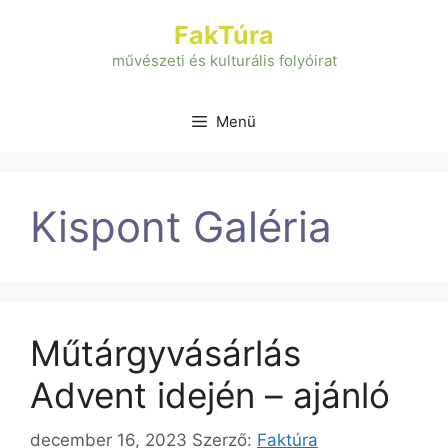
Kilépés
FakTúra
a
tartalomba
művészeti és kulturális folyóirat
Menü
Kispont Galéria
Műtárgyvásárlás
Advent idején – ajánló
december 16, 2023
Szerző:
Faktúra