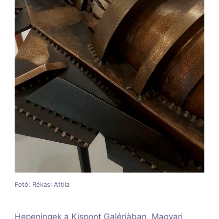
Fotó: Rékasi Attila
Hepeningek a Kispont Galériàban, Magyari