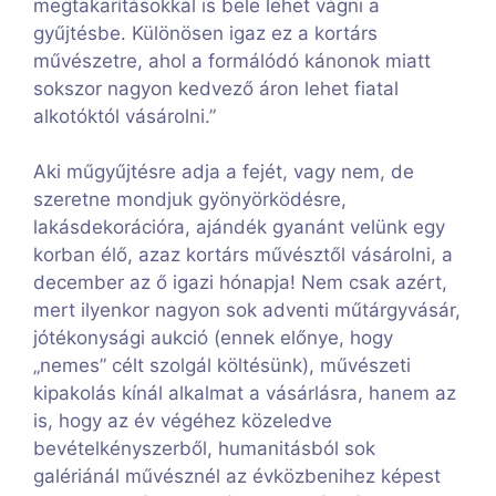
megtakarításokkal is bele lehet vágni a
gyűjtésbe. Különösen igaz ez a kortárs
művészetre, ahol a formálódó kánonok miatt
sokszor nagyon kedvező áron lehet fiatal
alkotóktól vásárolni.”
Aki műgyűjtésre adja a fejét, vagy nem, de
szeretne mondjuk gyönyörködésre,
lakásdekorációra, ajándék gyanánt velünk egy
korban élő, azaz kortárs művésztől vásárolni, a
december az ő igazi hónapja! Nem csak azért,
mert ilyenkor nagyon sok adventi műtárgyvásár,
jótékonysági aukció (ennek előnye, hogy
„nemes” célt szolgál költésünk), művészeti
kipakolás kínál alkalmat a vásárlásra, hanem az
is, hogy az év végéhez közeledve
bevételkényszerből, humanitásból sok
galériánál művésznél az évközbenihez képest