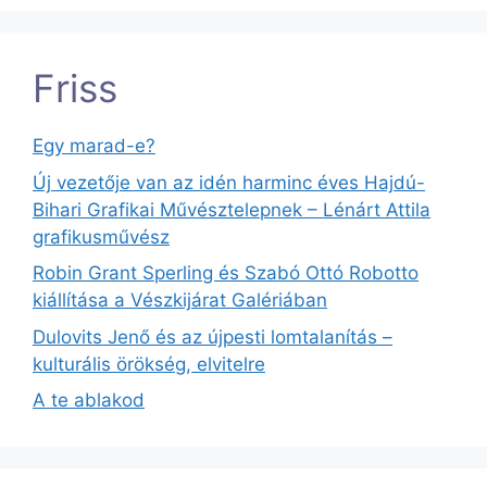
Friss
Egy marad-e?
Új vezetője van az idén harminc éves Hajdú-
Bihari Grafikai Művésztelepnek – Lénárt Attila
grafikusművész
Robin Grant Sperling és Szabó Ottó Robotto
kiállítása a Vészkijárat Galériában
Dulovits Jenő és az újpesti lomtalanítás –
kulturális örökség, elvitelre
A te ablakod