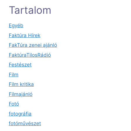
Tartalom
Egyéb
Faktúra Hírek
FakTúra zenei ajánló
FaktúraTilosRádió
Festészet
Film
Film kritika
Filmajánló
Fotó
fotográfia
fotóművészet