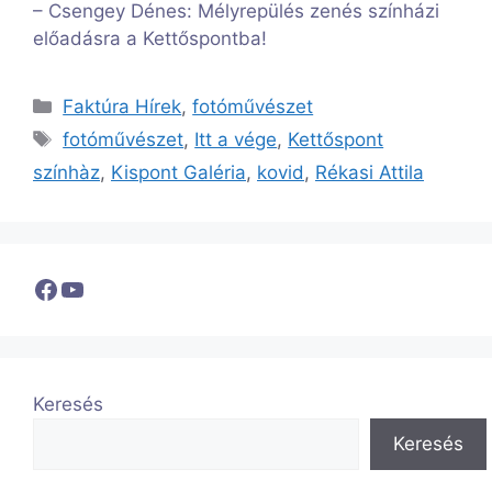
– Csengey Dénes: Mélyrepülés zenés színházi
előadásra a Kettőspontba!
Kategória
Faktúra Hírek
,
fotóművészet
Címkék
fotóművészet
,
Itt a vége
,
Kettőspont
színhàz
,
Kispont Galéria
,
kovid
,
Rékasi Attila
Facebook
YouTube
Keresés
Keresés