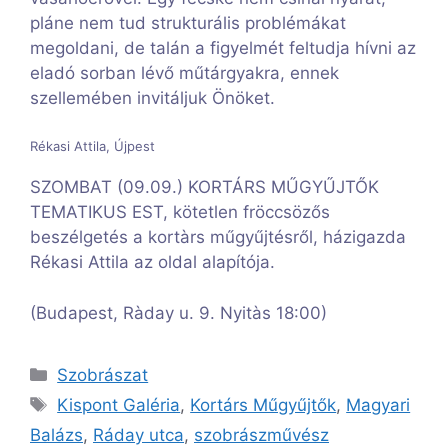
pláne nem tud strukturális problémákat
megoldani, de talán a figyelmét feltudja hívni az
eladó sorban lévő műtárgyakra, ennek
szellemében invitáljuk Önöket.
Rékasi Attila, Újpest
SZOMBAT (09.09.) KORTÁRS MŰGYŰJTŐK
TEMATIKUS EST, kötetlen fröccsözős
beszélgetés a kortàrs műgyűjtésről, házigazda
Rékasi Attila az oldal alapítója.
(Budapest, Ràday u. 9. Nyitàs 18:00)
Kategória
Szobrászat
Címkék
Kispont Galéria
,
Kortárs Műgyűjtők
,
Magyari
Balázs
,
Ráday utca
,
szobrászművész