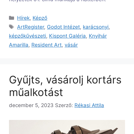
Kategória
Hírek
,
Képző
Címkék
ArtRegister
,
Godot Intézet
,
karácsonyi
,
képzőkűvészeti
,
Kispont Galéria
,
Knyihár
Amarilla
,
Resident Art
,
vásár
Gyűjts, vásárolj kortárs
műalkotást
december 5, 2023
Szerző:
Rékasi Attila