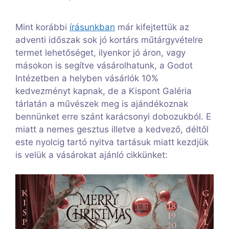
Mint korábbi
írásunkban
már kifejtettük az
adventi időszak sok jó kortárs műtárgyvételre
termet lehetőséget, ilyenkor jó áron, vagy
másokon is segítve vásárolhatunk, a Godot
Intézetben a helyben vásárlók 10%
kedvezményt kapnak, de a Kispont Galéria
tárlatán a művészek meg is ajándékoznak
bennünket erre szánt karácsonyi dobozukból. E
miatt a nemes gesztus illetve a kedvező, déltől
este nyolcig tartó nyitva tartásuk miatt kezdjük
is velük a vásárokat ajánló cikkünket: