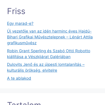
Friss
Egy marad-e?
Új vezetője van az idén harminc éves Hajdú-
Bihari Grafikai Művésztelepnek – Lénárt Attila
grafikusművész
Robin Grant Sperling és Szabó Ottó Robotto
kiállítása a Vészkijárat Galériában
Dulovits Jenő és az újpesti lomtalanítás –
kulturális örökség, elvitelre
A te ablakod
Tartalom