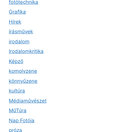
fotótechnika
Grafika
Hírek
írásművek
irodalom
Irodalomkritika
Képző
komolyzene
könnyűzene
kultúra
Médiaművészet
MűTúra
Nap Fotója
próza