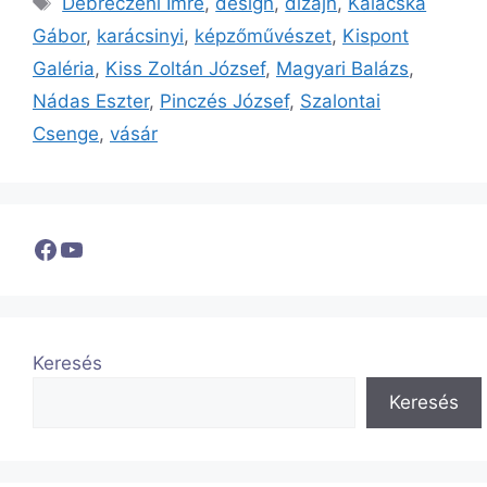
Debreczeni Imre
,
design
,
dizájn
,
Kalácska
Gábor
,
karácsinyi
,
képzőművészet
,
Kispont
Galéria
,
Kiss Zoltán József
,
Magyari Balázs
,
Nádas Eszter
,
Pinczés József
,
Szalontai
Csenge
,
vásár
Facebook
YouTube
Keresés
Keresés