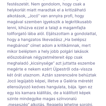
festészetét. Nem gondolom, hogy csak a
helykorlát miatt maradtak el a kritizálható
alkotások, „Jocó” van annyira profi, hogy
magával szemben igyekszik a legkritikusabb
lenni, kihúzva ezzel a talajt a magamfajta
tollforgató lába alól. Eljátszottam a gondolattal,
hogy a hangzatos likevadász „Ha belépsz
megbánod” címet adom a kritikámnak, mert
mikor beléptem a hely jobb polgári lakások
előszobáinak négyzetmétereit épp csak
meghaladó „kicsinysége” azt juttatta eszembe
megérte e nekem ezért Újpestről oda-vissza
két órát utaznom. Aztán szerencsére behúztak
Jocó legújabb képei, illetve a Galéria méretét
ellensúlyozó kedves hangulata, bája. Igen ez
egy kis kamara kiállítás, de a kiállított képek
szinte mindegyike magas színvonalú
„meseszép” alkotás. Reggelig lehetne sorolni,