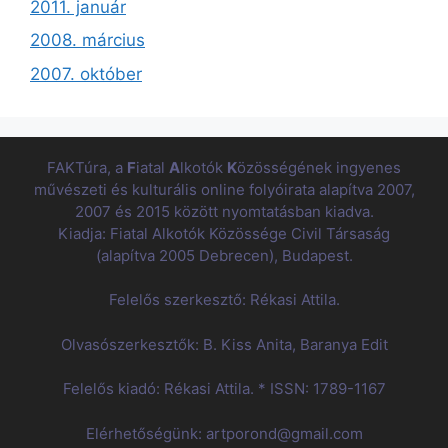
2011. január
2008. március
2007. október
FAKTúra, a
F
iatal
A
lkotók
K
özösségének ingyenes
művészeti és kulturális online folyóirata alapítva 2007,
2007 és 2015 között nyomtatásban kiadva.
Kiadja: Fiatal Alkotók Közössége Civil Társaság
(alapítva 2005 Debrecen), Budapest.
Felelős szerkesztő: Rékasi Attila.
Olvasószerkesztők: B. Kiss Anita, Baranya Edit
Felelős kiadó: Rékasi Attila. * ISSN: 1789-1167
Elérhetőségünk: artporond@gmail.com