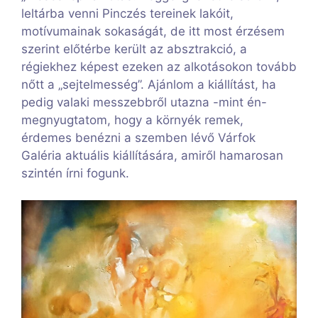
leltárba venni Pinczés tereinek lakóit,
motívumainak sokaságát, de itt most érzésem
szerint előtérbe került az absztrakció, a
régiekhez képest ezeken az alkotásokon tovább
nőtt a „sejtelmesség”. Ajánlom a kiállítást, ha
pedig valaki messzebbről utazna -mint én-
megnyugtatom, hogy a környék remek,
érdemes benézni a szemben lévő Várfok
Galéria aktuális kiállítására, amiről hamarosan
szintén írni fogunk.