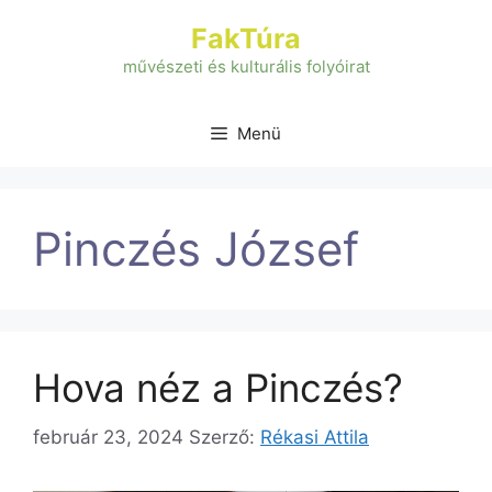
Kilépés
FakTúra
a
tartalomba
művészeti és kulturális folyóirat
Menü
Pinczés József
Hova néz a Pinczés?
február 23, 2024
Szerző:
Rékasi Attila