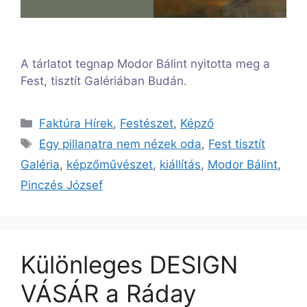
A tárlatot tegnap Modor Bálint nyitotta meg a
Fest, tisztít Galériában Budán.
Kategória
Faktúra Hírek
,
Festészet
,
Képző
Címkék
Egy pillanatra nem nézek oda
,
Fest tisztít
Galéria
,
képzőművészet
,
kiállítás
,
Modor Bálint
,
Pinczés József
Különleges DESIGN
VÁSÁR a Ráday