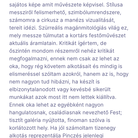
sajátos képe amit művészete képvisel. Stílusa
messziről felismerhető, szimbólumrendszere,
számomra a cirkusz a manézs vizualitását,
tereit idézi. Szürreális magánmitológiás világ ez,
mely messze túlmutat a kortárs festőművészet
aktuális áramlatain. Kritikát ígértem, de
őszintén mondom részemről nehéz kritikát
megfogalmazni, ennek nem csak az lehet az
oka, hogy rég követem alkotásait és mindig is
elismeréssel szóltam azokról, hanem az is, hogy
nem nagyon tud hibázni, ha készít is
elbizonytalanodott vagy kevésbé sikerült
munkákat azok most itt nem lettek kiállítva.
Ennek oka lehet az egyébként nagyon
hangulatosnak, családiasnak nevezhető Fest;
tisztít galéria nyújtotta, finoman szólva is
korlátozott hely. Ha jól számoltam tizenegy
alkotás reprezentálja Pinczés jelenlegi