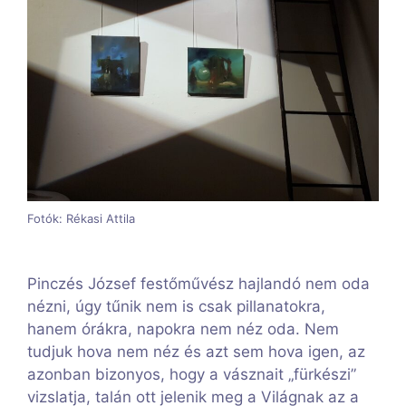
Fotók: Rékasi Attila
Pinczés József festőművész hajlandó nem oda
nézni, úgy tűnik nem is csak pillanatokra,
hanem órákra, napokra nem néz oda. Nem
tudjuk hova nem néz és azt sem hova igen, az
azonban bizonyos, hogy a vásznait „fürkészi”
vizslatja, talán ott jelenik meg a Világnak az a