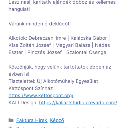
Lesz nasi, karitatív ajándék doboz és kellemes
hangulat!
Várunk minden érdeklődőt!
Alkotók: Debreczeni Imre | Kalácska Gábor |
Kiss Zoltán József | Magyari Balázs | Nádas
Eszter | Pinczés József | Szalontai Csenge
Köszönjük, hogy velünk tartottatok ebben az
évben is!
Tisztelettel: Új Alkotóműhely Egyesület
Kettőspont Színház :
https://www.kettospont.org/
KALI Design:
https://kaliartstudio.crevado.com/
Kategória
Faktúra Hírek
,
Képző
Címkék