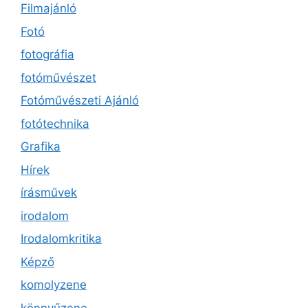
Filmajánló
Fotó
fotográfia
fotóművészet
Fotóművészeti Ajánló
fotótechnika
Grafika
Hírek
írásművek
irodalom
Irodalomkritika
Képző
komolyzene
könnyűzene