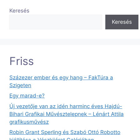
Keresés
Keresés
Friss
Százezer ember és egy hang – FakTúra a
Szigeten
Egy marad-e?
Új vezetője van az idén harminc éves Hajdú-
Bihari Grafikai Művésztelepnek – Lénárt Attila
grafikusművész
Robin Grant Sperling és Szabó Ottó Robotto