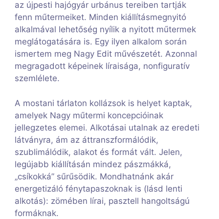
az újpesti hajógyár urbánus tereiben tartják
fenn műtermeiket. Minden kiállításmegnyitó
alkalmával lehetőség nyílik a nyitott műtermek
meglátogatására is. Egy ilyen alkalom során
ismertem meg Nagy Edit művészetét. Azonnal
megragadott képeinek líraisága, nonfiguratív
szemlélete.
A mostani tárlaton kollázsok is helyet kaptak,
amelyek Nagy műtermi koncepcióinak
jellegzetes elemei. Alkotásai utalnak az eredeti
látványra, ám az áttranszformálódik,
szublimálódik, alakot és formát vált. Jelen,
legújabb kiállításán mindez pászmákká,
„csíkokká” sűrűsödik. Mondhatnánk akár
energetizáló fénytapaszoknak is (lásd lenti
alkotás): zömében lírai, pasztell hangoltságú
formáknak.