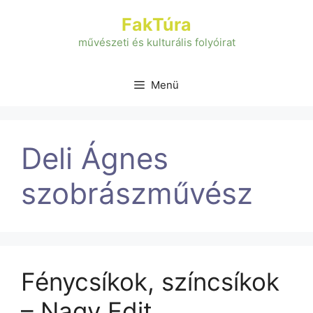
Kilépés
FakTúra
a
tartalomba
művészeti és kulturális folyóirat
Menü
Deli Ágnes
szobrászművész
Fénycsíkok, színcsíkok
– Nagy Edit