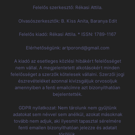
Felelős szerkesztő: Rékasi Attila.
Olvasószerkesztők: B. Kiss Anita, Baranya Edit
Felelős kiadó: Rékasi Attila. * ISSN: 1789-1167
Elérhetőségünk: artporond@gmail.com
A kiadó az esetleges közlési hibákért felelősséget
nem vállal. A megjelentetett alkotásokért minden
felelősséget a szerzők kötelesek vállalni. Szerzői jogi
észrevételéket azonnal kivizsgáljuk orvosoljuk
amennyiben a fenti emailcímre azt bizonyíthatóan
bejelentették.
GDPR nyilatkozat: Nem tárolunk nem gyűjtünk
adatokat sem névvel sem anélkül, azokat másoknak
tovább nem adjuk, aki ilyesmit tapasztal sérelmére
fenti emailen bizonyíthatóan jelezze és adatait
töröljük.