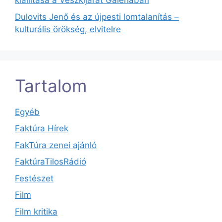
kiállítása a Vészkijárat Galériában
Dulovits Jenő és az újpesti lomtalanítás –
kulturális örökség, elvitelre
Tartalom
Egyéb
Faktúra Hírek
FakTúra zenei ajánló
FaktúraTilosRádió
Festészet
Film
Film kritika