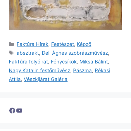
Kategória
Faktúra Hírek
,
Festészet
,
Képző
Címkék
absztrakt
,
Deli Ágnes szobrászművész
,
FakTúra folyóirat
,
Fénycsíkok
,
Miksa Bálint
,
Nagy Katalin festőművész
,
Pászma
,
Rékasi
Attila
,
Vészkijárat Galéria
Facebook
YouTube