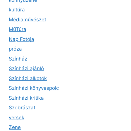
kultúra
Médiaművészet
MűTúra
Nap Fotója
próza
Színház
Színházi ajánló
Színházi alkotók
Színházi könyvespolc
Színházi kritika
Szobrászat
versek
Zene