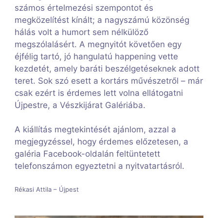
számos értelmezési szempontot és
megközelítést kínált; a nagyszámú közönség
hálás volt a humort sem nélkülöző
megszólalásért. A megnyitót követően egy
éjfélig tartó, jó hangulatú happening vette
kezdetét, amely baráti beszélgetéseknek adott
teret. Sok szó esett a kortárs művészetről – már
csak ezért is érdemes lett volna ellátogatni
Újpestre, a Vészkijárat Galériába.
A kiállítás megtekintését ajánlom, azzal a
megjegyzéssel, hogy érdemes előzetesen, a
galéria Facebook-oldalán feltüntetett
telefonszámon egyeztetni a nyitvatartásról.
Rékasi Attila – Újpest