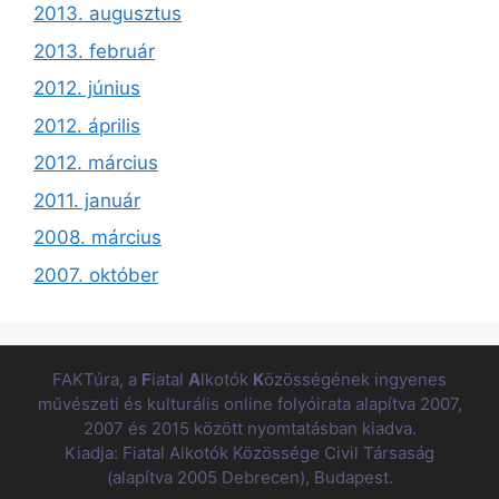
2013. augusztus
2013. február
2012. június
2012. április
2012. március
2011. január
2008. március
2007. október
FAKTúra, a
F
iatal
A
lkotók
K
özösségének ingyenes
művészeti és kulturális online folyóirata alapítva 2007,
2007 és 2015 között nyomtatásban kiadva.
Kiadja: Fiatal Alkotók Közössége Civil Társaság
(alapítva 2005 Debrecen), Budapest.