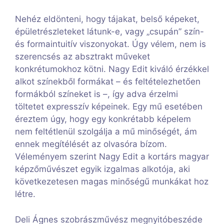
Nehéz eldönteni, hogy tájakat, belső képeket,
épületrészleteket látunk-e, vagy „csupán” szín-
és formaintuitív viszonyokat. Úgy vélem, nem is
szerencsés az absztrakt műveket
konkrétumokhoz kötni. Nagy Edit kiváló érzékkel
alkot színekből formákat – és feltételezhetően
formákból színeket is –, így adva érzelmi
töltetet expresszív képeinek. Egy mű esetében
éreztem úgy, hogy egy konkrétabb képelem
nem feltétlenül szolgálja a mű minőségét, ám
ennek megítélését az olvasóra bízom.
Véleményem szerint Nagy Edit a kortárs magyar
képzőművészet egyik izgalmas alkotója, aki
következetesen magas minőségű munkákat hoz
létre.
Deli Ágnes szobrászművész megnyitóbeszéde