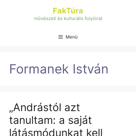
Kilépés
FakTúra
a
tartalomba
művészeti és kulturális folyóirat
Menü
Formanek István
„Andrástól azt
tanultam: a saját
látásmódunkat kell