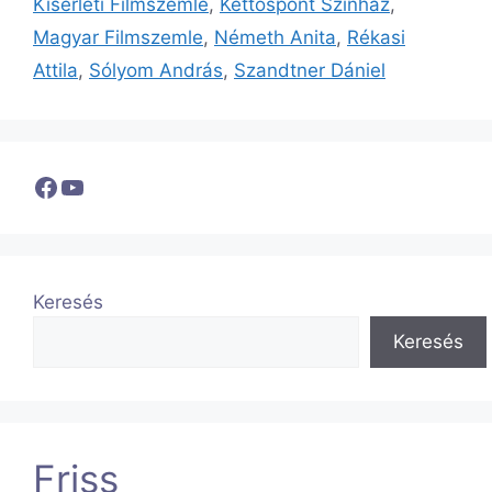
Kísérleti Filmszemle
,
Kettőspont Színház
,
Magyar Filmszemle
,
Németh Anita
,
Rékasi
Attila
,
Sólyom András
,
Szandtner Dániel
Facebook
YouTube
Keresés
Keresés
Friss