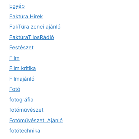
Egyéb
Faktúra Hírek
FakTúra zenei ajánló
FaktúraTilosRádió
Festészet
Film
Film kritika
Filmajánló
Fotó
fotográfia
fotóművészet
Fotóművészeti Ajánló
fotótechnika