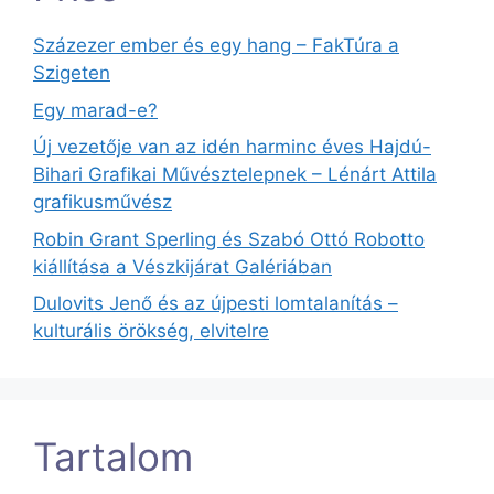
Százezer ember és egy hang – FakTúra a
Szigeten
Egy marad-e?
Új vezetője van az idén harminc éves Hajdú-
Bihari Grafikai Művésztelepnek – Lénárt Attila
grafikusművész
Robin Grant Sperling és Szabó Ottó Robotto
kiállítása a Vészkijárat Galériában
Dulovits Jenő és az újpesti lomtalanítás –
kulturális örökség, elvitelre
Tartalom