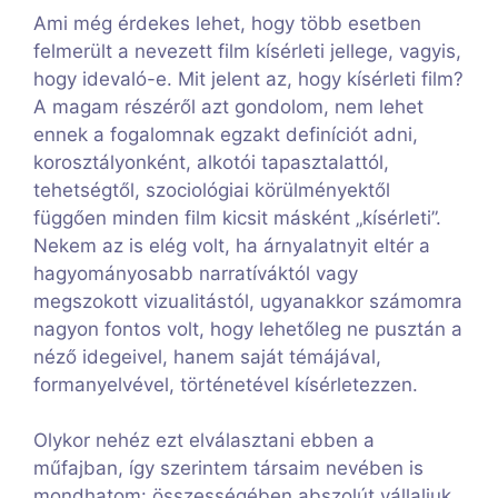
Ami még érdekes lehet, hogy több esetben
felmerült a nevezett film kísérleti jellege, vagyis,
hogy idevaló-e. Mit jelent az, hogy kísérleti film?
A magam részéről azt gondolom, nem lehet
ennek a fogalomnak egzakt definíciót adni,
korosztályonként, alkotói tapasztalattól,
tehetségtől, szociológiai körülményektől
függően minden film kicsit másként „kísérleti”.
Nekem az is elég volt, ha árnyalatnyit eltér a
hagyományosabb narratíváktól vagy
megszokott vizualitástól, ugyanakkor számomra
nagyon fontos volt, hogy lehetőleg ne pusztán a
néző idegeivel, hanem saját témájával,
formanyelvével, történetével kísérletezzen.
Olykor nehéz ezt elválasztani ebben a
műfajban, így szerintem társaim nevében is
mondhatom: összességében abszolút vállaljuk