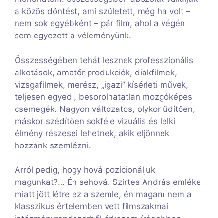
a közös döntést, ami született, még ha volt –
nem sok egyébként – pár film, ahol a végén
sem egyezett a véleményünk.
Összességében tehát lesznek professzionális
alkotások, amatőr produkciók, diákfilmek,
vizsgafilmek, merész, „igazi” kísérleti művek,
teljesen egyedi, besorolhatatlan mozgóképes
csemegék. Nagyon változatos, olykor üdítően,
máskor szédítően sokféle vizuális és lelki
élmény részesei lehetnek, akik eljönnek
hozzánk szemlézni.
Arról pedig, hogy hová pozícionáljuk
magunkat?… Én sehová. Szirtes András emléke
miatt jött létre ez a szemle, én magam nem a
klasszikus értelemben vett filmszakmai