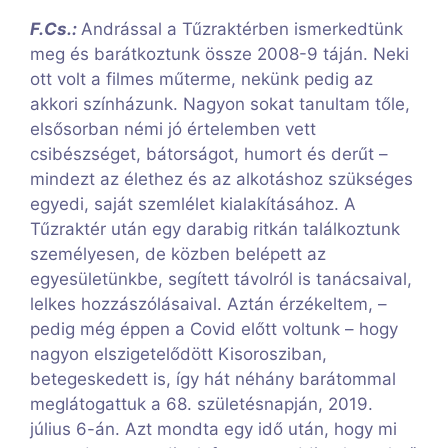
F.Cs.:
Andrással a Tűzraktérben ismerkedtünk
meg és barátkoztunk össze 2008-9 táján. Neki
ott volt a filmes műterme, nekünk pedig az
akkori színházunk. Nagyon sokat tanultam tőle,
elsősorban némi jó értelemben vett
csibészséget, bátorságot, humort és derűt –
mindezt az élethez és az alkotáshoz szükséges
egyedi, saját szemlélet kialakításához. A
Tűzraktér után egy darabig ritkán találkoztunk
személyesen, de közben belépett az
egyesületünkbe, segített távolról is tanácsaival,
lelkes hozzászólásaival. Aztán érzékeltem, –
pedig még éppen a Covid előtt voltunk – hogy
nagyon elszigetelődött Kisorosziban,
betegeskedett is, így hát néhány barátommal
meglátogattuk a 68. születésnapján, 2019.
július 6-án. Azt mondta egy idő után, hogy mi