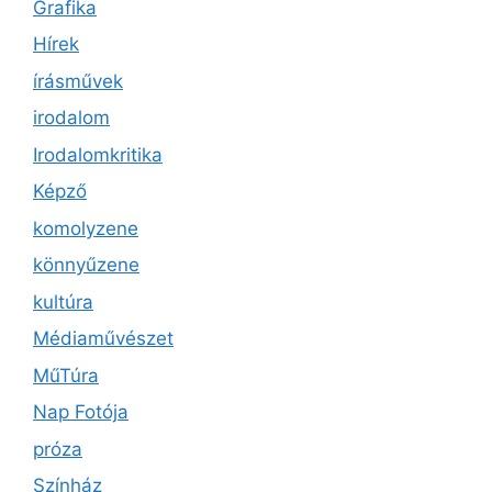
Grafika
Hírek
írásművek
irodalom
Irodalomkritika
Képző
komolyzene
könnyűzene
kultúra
Médiaművészet
MűTúra
Nap Fotója
próza
Színház