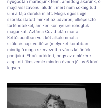
nyugodtan maradjunk fenn, ameddig akarunk, ő
majd visszavonul aludni, mert nem sokáig tud
ülni a fájó dereka miatt. Mégis egész éjjel
szórakoztatott minket az udvaron, elképesztő
történetekkel, amiken könnyesre röhögtük
magunkat. Aztán a Covid után már a
Kettőspontban volt két alkalommal a
születésnapi vetítése (melyeket korábban
mindig ő maga szervezett a város különféle
pontjain). Ebből adódott, hogy az emlékére
alapított filmszemle minden évben július 6 körül
legyen.