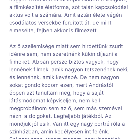
a filmkészítés életforma, sőt talán kapcsolódási
aktus volt a számára. Amit aztán élete végén
csodálatos versekbe fordított át, de mint
elmesélte, fejben akkor is filmezett.
Az ő szellemisége miatt sem hirdettünk zsűrit
idénre sem, nem szeretnénk külön díjazni a
filmeket. Abban persze biztos vagyok, hogy
lennének filmek, amik nagyon tetszenének neki,
és lennének, amik kevésbé. De nem nagyon
sokat gondolkodom ezen, mert Andrástól
éppen azt tanultam meg, hogy a saját
látásmódomat képviseljem, nem kell
megpróbálnom sem az ő, sem más szemével
nézni a dolgokat. Legfeljebb játékból. Az
mondjuk jól esik. Van itt egy nagy portré róla a
színházban, amin kedélyesen int felénk.