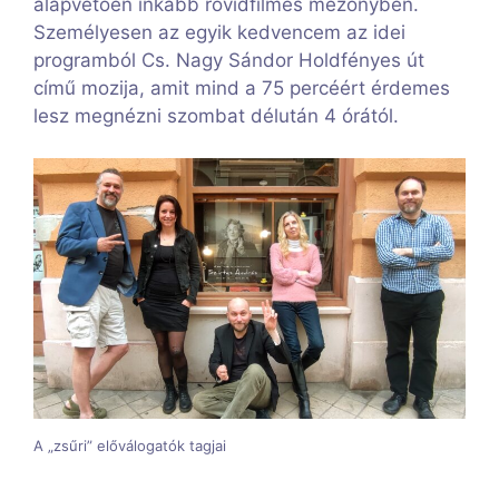
alapvetően inkább rövidfilmes mezőnyben.
Személyesen az egyik kedvencem az idei
programból Cs. Nagy Sándor Holdfényes út
című mozija, amit mind a 75 percéért érdemes
lesz megnézni szombat délután 4 órától.
A „zsűri” előválogatók tagjai