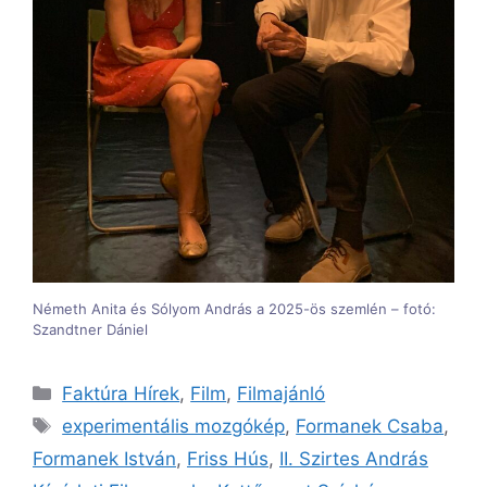
Németh Anita és Sólyom András a 2025-ös szemlén – fotó:
Szandtner Dániel
Kategória
Faktúra Hírek
,
Film
,
Filmajánló
Címkék
experimentális mozgókép
,
Formanek Csaba
,
Formanek István
,
Friss Hús
,
II. Szirtes András