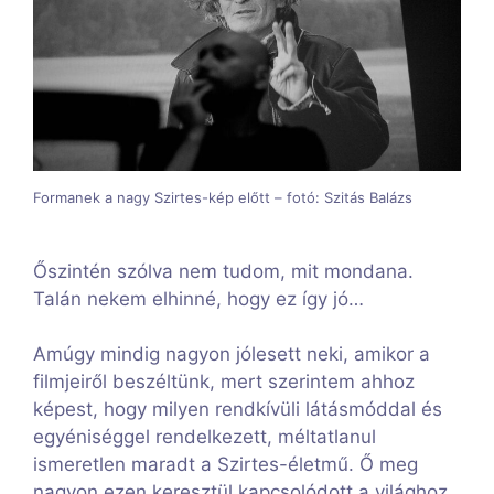
Formanek a nagy Szirtes-kép előtt – fotó: Szitás Balázs
Őszintén szólva nem tudom, mit mondana.
Talán nekem elhinné, hogy ez így jó…
Amúgy mindig nagyon jólesett neki, amikor a
filmjeiről beszéltünk, mert szerintem ahhoz
képest, hogy milyen rendkívüli látásmóddal és
egyéniséggel rendelkezett, méltatlanul
ismeretlen maradt a Szirtes-életmű. Ő meg
nagyon ezen keresztül kapcsolódott a világhoz,