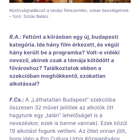
Közönségtalálkozó a tavalyi filmszemlén, sokan beszélgetnek
– fotó: Szitás Balázs
R.A.:
Feltűnt a kiírásban egy új, budapesti
kategória. Ide hány film érkezett, és végül
hány került be a programba? Volt-e vidéki
nevező, akinek csak a témája kötődött a
fővároshoz? Találkoztatok ebben a
szekcióban meghökkentő, szokatlan
alkotással?
F.Cs.:
A „Láthatatlan Budapest” szekcióba
összesen 32 művet jelöltek az alkotók (itt
hagytunk egy „talán” lehetőséget is a
nevezéskor, ezek is benne vannak). Ezek közül
19 alkotást fogunk vetíteni. Az ötlet onnan jött,
hogy idén a Pro Cultura Urbis Közalapítvány