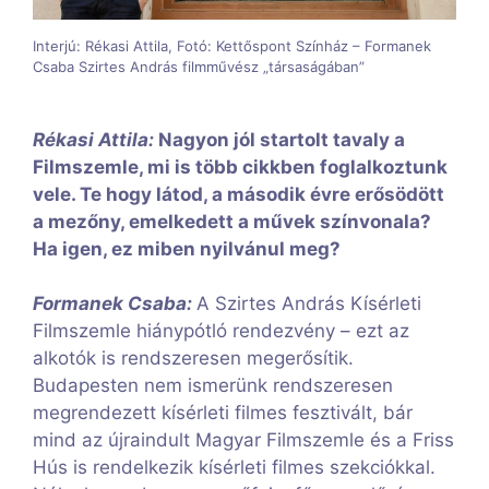
Interjú: Rékasi Attila, Fotó: Kettőspont Színház – Formanek
Csaba Szirtes András filmművész „társaságában”
Rékasi Attila:
Nagyon jól startolt tavaly a
Filmszemle, mi is több cikkben foglalkoztunk
vele. Te hogy látod, a második évre erősödött
a mezőny, emelkedett a művek színvonala?
Ha igen, ez miben nyilvánul meg?
Formanek Csaba:
A Szirtes András Kísérleti
Filmszemle hiánypótló rendezvény – ezt az
alkotók is rendszeresen megerősítik.
Budapesten nem ismerünk rendszeresen
megrendezett kísérleti filmes fesztivált, bár
mind az újraindult Magyar Filmszemle és a Friss
Hús is rendelkezik kísérleti filmes szekciókkal.