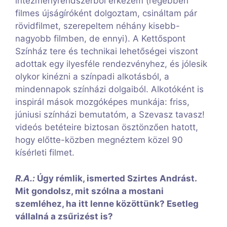
intézményrendszerből érkezem (régebben
filmes újságíróként dolgoztam, csináltam pár
rövidfilmet, szerepeltem néhány kisebb-
nagyobb filmben, de ennyi). A Kettőspont
Színház tere és technikai lehetőségei viszont
adottak egy ilyesféle rendezvényhez, és jólesik
olykor kinézni a színpadi alkotásból, a
mindennapok színházi dolgaiból. Alkotóként is
inspirál mások mozgóképes munkája: friss,
júniusi színházi bemutatóm, a Szevasz tavasz!
videós betéteire biztosan ösztönzően hatott,
hogy előtte-közben megnéztem közel 90
kísérleti filmet.
R.A.:
Úgy rémlik, ismerted Szirtes Andrást.
Mit gondolsz, mit szólna a mostani
szemléhez, ha itt lenne közöttünk? Esetleg
vállalná a zsűrizést is?