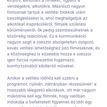
kinyitni, elindítani a filmeket, figyelni a
vendégekre, alkotókra. Másrészt nagyon
fontosnak tartjuk a vetítési blokkok utáni
beszélgetéseket is, ahol meghallgatjuk az
alkotókat inspirációikról, filmjeik születési
körülményeiről, ők pedig szembesülhetnek a
közönség reakcióival. Ez a kommunikáció
nagyon segít a sokszor elszigetelten dolgozó,
kevés vetítési lehetőséghez jutó filmeseknek, és
a közönséghez is közelebb hozza a sokszor
igen furcsa nyelvezettel fogalmazó,
komfortzónából kibillentő műveket.
Amikor a vetítési időhöz kell szabni a
programot, nyilván „hátrányban részesülnek” a
hosszabb lélegzetű alkotások, ott már nagyon
működnie kell egy filmnek, hogy valóban
indokolja a befektetett figyelmet és időt egy