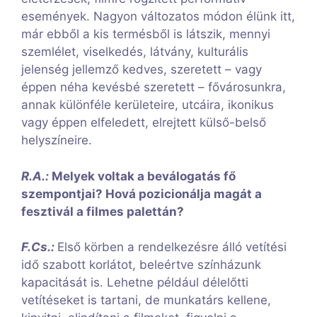
események. Nagyon változatos módon élünk itt,
már ebből a kis termésből is látszik, mennyi
szemlélet, viselkedés, látvány, kulturális
jelenség jellemző kedves, szeretett – vagy
éppen néha kevésbé szeretett – fővárosunkra,
annak különféle kerületeire, utcáira, ikonikus
vagy éppen elfeledett, elrejtett külső-belső
helyszíneire.
R.A.:
Melyek voltak a beválogatás fő
szempontjai? Hová pozicionálja magát a
fesztivál a filmes palettán?
F.Cs.:
Első körben a rendelkezésre álló vetítési
idő szabott korlátot, beleértve színházunk
kapacitását is. Lehetne például délelőtti
vetítéseket is tartani, de munkatárs kellene,