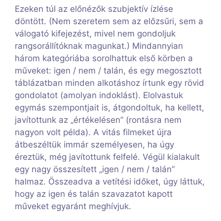
Ezeken túl az előnézők szubjektív ízlése
döntött. (Nem szeretem sem az előzsűri, sem a
válogató kifejezést, mivel nem gondoljuk
rangsorállítóknak magunkat.) Mindannyian
három kategóriába sorolhattuk első körben a
műveket: igen / nem / talán, és egy megosztott
táblázatban minden alkotáshoz írtunk egy rövid
gondolatot (amolyan indoklást). Elolvastuk
egymás szempontjait is, átgondoltuk, ha kellett,
javítottunk az „értékelésen” (rontásra nem
nagyon volt példa). A vitás filmeket újra
átbeszéltük immár személyesen, ha úgy
éreztük, még javítottunk felfelé. Végül kialakult
egy nagy összesített „igen / nem / talán”
halmaz. Összeadva a vetítési időket, úgy láttuk,
hogy az igen és talán szavazatot kapott
műveket egyaránt meghívjuk.