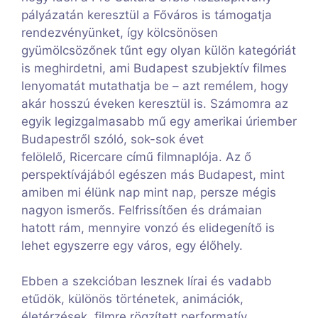
pályázatán keresztül a Főváros is támogatja
rendezvényünket, így kölcsönösen
gyümölcsözőnek tűnt egy olyan külön kategóriát
is meghirdetni, ami Budapest szubjektív filmes
lenyomatát mutathatja be – azt remélem, hogy
akár hosszú éveken keresztül is. Számomra az
egyik legizgalmasabb mű egy amerikai úriember
Budapestről szóló, sok-sok évet
felölelő, Ricercare című filmnaplója. Az ő
perspektívájából egészen más Budapest, mint
amiben mi élünk nap mint nap, persze mégis
nagyon ismerős. Felfrissítően és drámaian
hatott rám, mennyire vonzó és elidegenítő is
lehet egyszerre egy város, egy élőhely.
Ebben a szekcióban lesznek lírai és vadabb
etűdök, különös történetek, animációk,
életérzések, filmre rögzített performatív