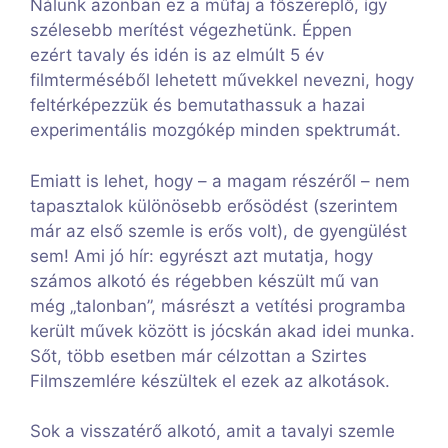
Nálunk azonban ez a műfaj a főszereplő, így
szélesebb merítést végezhetünk. Éppen
ezért tavaly és idén is az elmúlt 5 év
filmterméséből lehetett művekkel nevezni, hogy
feltérképezzük és bemutathassuk a hazai
experimentális mozgókép minden spektrumát.
Emiatt is lehet, hogy – a magam részéről – nem
tapasztalok különösebb erősödést (szerintem
már az első szemle is erős volt), de gyengülést
sem! Ami jó hír: egyrészt azt mutatja, hogy
számos alkotó és régebben készült mű van
még „talonban”, másrészt a vetítési programba
került művek között is jócskán akad idei munka.
Sőt, több esetben már célzottan a Szirtes
Filmszemlére készültek el ezek az alkotások.
Sok a visszatérő alkotó, amit a tavalyi szemle