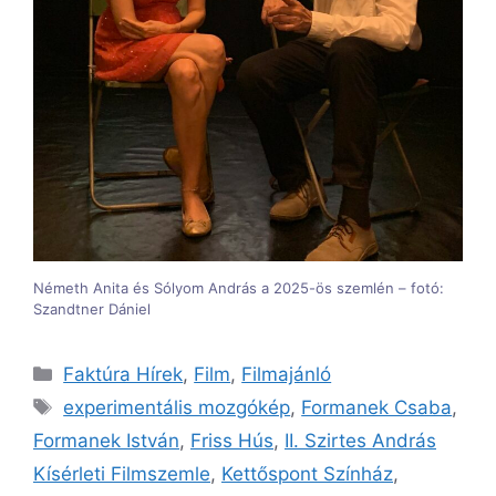
Németh Anita és Sólyom András a 2025-ös szemlén – fotó:
Szandtner Dániel
Kategória
Faktúra Hírek
,
Film
,
Filmajánló
Címkék
experimentális mozgókép
,
Formanek Csaba
,
Formanek István
,
Friss Hús
,
II. Szirtes András
Kísérleti Filmszemle
,
Kettőspont Színház
,