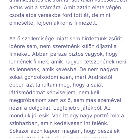
aktus volt a számára. Amit aztán élete végén
csodálatos versekbe fordított át, de mint
elmesélte, fejben akkor is filmezett.
Az ő szellemisége miatt sem hirdettünk zsűrit
idénre sem, nem szeretnénk külön díjazni a
filmeket. Abban persze biztos vagyok, hogy
lennének filmek, amik nagyon tetszenének neki,
és lennének, amik kevésbé. De nem nagyon
sokat gondolkodom ezen, mert Andrástól
éppen azt tanultam meg, hogy a saját
látásmódomat képviseljem, nem kell
megpróbálnom sem az ő, sem más szemével
nézni a dolgokat. Legfeljebb játékból. Az
mondjuk jól esik. Van itt egy nagy portré róla a
színházban, amin kedélyesen int felénk.
Sokszor azon kapom magam, hogy beszélek