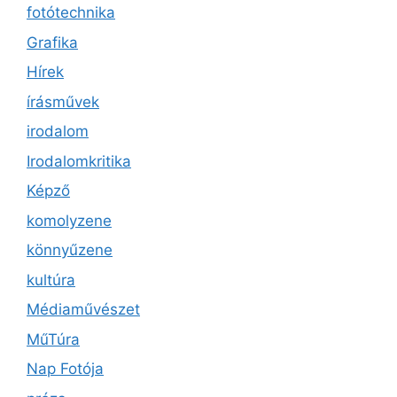
fotótechnika
Grafika
Hírek
írásművek
irodalom
Irodalomkritika
Képző
komolyzene
könnyűzene
kultúra
Médiaművészet
MűTúra
Nap Fotója