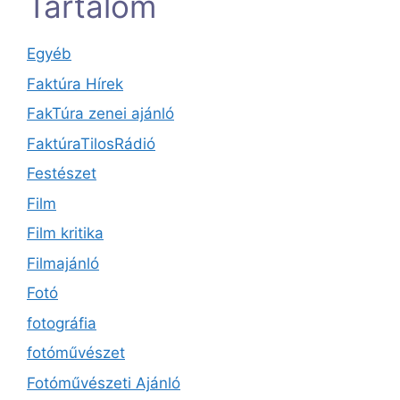
Tartalom
Egyéb
Faktúra Hírek
FakTúra zenei ajánló
FaktúraTilosRádió
Festészet
Film
Film kritika
Filmajánló
Fotó
fotográfia
fotóművészet
Fotóművészeti Ajánló