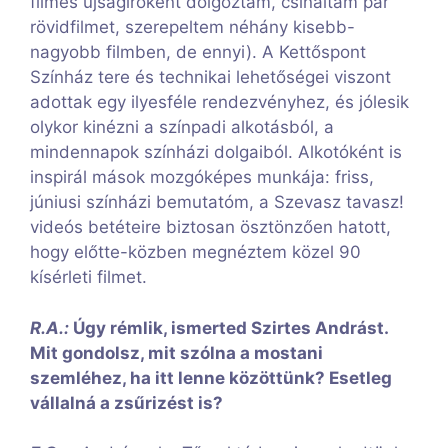
filmes újságíróként dolgoztam, csináltam pár
rövidfilmet, szerepeltem néhány kisebb-
nagyobb filmben, de ennyi). A Kettőspont
Színház tere és technikai lehetőségei viszont
adottak egy ilyesféle rendezvényhez, és jólesik
olykor kinézni a színpadi alkotásból, a
mindennapok színházi dolgaiból. Alkotóként is
inspirál mások mozgóképes munkája: friss,
júniusi színházi bemutatóm, a Szevasz tavasz!
videós betéteire biztosan ösztönzően hatott,
hogy előtte-közben megnéztem közel 90
kísérleti filmet.
R.A.:
Úgy rémlik, ismerted Szirtes Andrást.
Mit gondolsz, mit szólna a mostani
szemléhez, ha itt lenne közöttünk? Esetleg
vállalná a zsűrizést is?