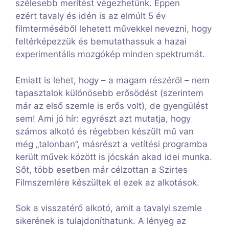
szélesebb merítést végezhetünk. Éppen
ezért tavaly és idén is az elmúlt 5 év
filmterméséből lehetett művekkel nevezni, hogy
feltérképezzük és bemutathassuk a hazai
experimentális mozgókép minden spektrumát.
Emiatt is lehet, hogy – a magam részéről – nem
tapasztalok különösebb erősödést (szerintem
már az első szemle is erős volt), de gyengülést
sem! Ami jó hír: egyrészt azt mutatja, hogy
számos alkotó és régebben készült mű van
még „talonban”, másrészt a vetítési programba
került művek között is jócskán akad idei munka.
Sőt, több esetben már célzottan a Szirtes
Filmszemlére készültek el ezek az alkotások.
Sok a visszatérő alkotó, amit a tavalyi szemle
sikerének is tulajdoníthatunk. A lényeg az