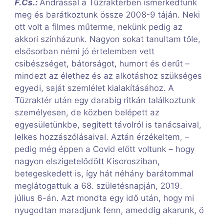
F.Cs.:
Andrással a Tűzraktérben ismerkedtünk
meg és barátkoztunk össze 2008-9 táján. Neki
ott volt a filmes műterme, nekünk pedig az
akkori színházunk. Nagyon sokat tanultam tőle,
elsősorban némi jó értelemben vett
csibészséget, bátorságot, humort és derűt –
mindezt az élethez és az alkotáshoz szükséges
egyedi, saját szemlélet kialakításához. A
Tűzraktér után egy darabig ritkán találkoztunk
személyesen, de közben belépett az
egyesületünkbe, segített távolról is tanácsaival,
lelkes hozzászólásaival. Aztán érzékeltem, –
pedig még éppen a Covid előtt voltunk – hogy
nagyon elszigetelődött Kisorosziban,
betegeskedett is, így hát néhány barátommal
meglátogattuk a 68. születésnapján, 2019.
július 6-án. Azt mondta egy idő után, hogy mi
nyugodtan maradjunk fenn, ameddig akarunk, ő