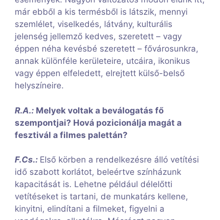
már ebből a kis termésből is látszik, mennyi
szemlélet, viselkedés, látvány, kulturális
jelenség jellemző kedves, szeretett – vagy
éppen néha kevésbé szeretett – fővárosunkra,
annak különféle kerületeire, utcáira, ikonikus
vagy éppen elfeledett, elrejtett külső-belső
helyszíneire.
R.A.:
Melyek voltak a beválogatás fő
szempontjai? Hová pozicionálja magát a
fesztivál a filmes palettán?
F.Cs.:
Első körben a rendelkezésre álló vetítési
idő szabott korlátot, beleértve színházunk
kapacitását is. Lehetne például délelőtti
vetítéseket is tartani, de munkatárs kellene,
kinyitni, elindítani a filmeket, figyelni a