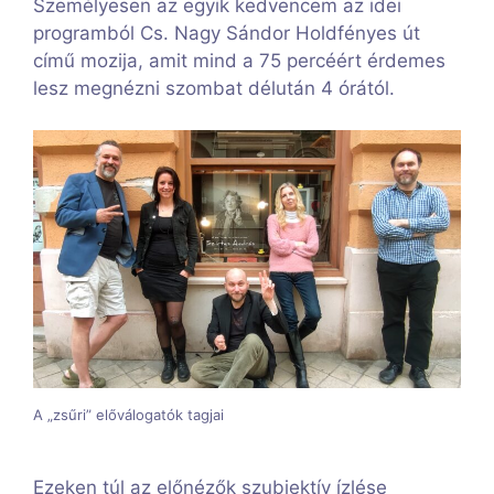
Személyesen az egyik kedvencem az idei
programból Cs. Nagy Sándor Holdfényes út
című mozija, amit mind a 75 percéért érdemes
lesz megnézni szombat délután 4 órától.
A „zsűri” előválogatók tagjai
Ezeken túl az előnézők szubjektív ízlése