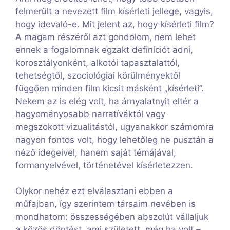
felmerült a nevezett film kísérleti jellege, vagyis,
hogy idevaló-e. Mit jelent az, hogy kísérleti film?
A magam részéről azt gondolom, nem lehet
ennek a fogalomnak egzakt definíciót adni,
korosztályonként, alkotói tapasztalattól,
tehetségtől, szociológiai körülményektől
függően minden film kicsit másként „kísérleti”.
Nekem az is elég volt, ha árnyalatnyit eltér a
hagyományosabb narratíváktól vagy
megszokott vizualitástól, ugyanakkor számomra
nagyon fontos volt, hogy lehetőleg ne pusztán a
néző idegeivel, hanem saját témájával,
formanyelvével, történetével kísérletezzen.
Olykor nehéz ezt elválasztani ebben a
műfajban, így szerintem társaim nevében is
mondhatom: összességében abszolút vállaljuk
a közös döntést, ami született, még ha volt –