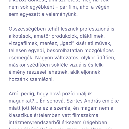
nem sok egyébként – pár film, ahol a végén
sem egyezett a véleményünk.
Összességében tehát lesznek professzionális
alkotások, amatőr produkciók, diákfilmek,
vizsgafilmek, merész, „igazi” kísérleti művek,
teljesen egyedi, besorolhatatlan mozgóképes
csemegék. Nagyon változatos, olykor üdítően,
máskor szédítően sokféle vizuális és lelki
élmény részesei lehetnek, akik eljönnek
hozzánk szemlézni.
Arról pedig, hogy hová pozícionáljuk
magunkat?… Én sehová. Szirtes András emléke
miatt jött létre ez a szemle, én magam nem a
klasszikus értelemben vett filmszakmai
intézményrendszerből érkezem (régebben