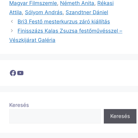
Magyar Filmszemle
,
Németh Anita
,
Rékasi
Attila
,
Sólyom András
,
Szandtner Dániel
Bri3 Festő mesterkurzus záró kiállítás
Finisszázs Kalas Zsuzsa festőművésszel –
Vészkijárat Galéria
Facebook
YouTube
Keresés
Keresés