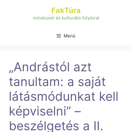
Kilépés
FakTúra
a
tartalomba
művészeti és kulturális folyóirat
Menü
„Andrástól azt
tanultam: a saját
látásmódunkat kell
képviselni” –
beszélgetés a II.