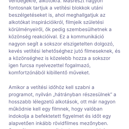
vendégekre, alkotókra. Másrészt nagyon
fontosnak tartjuk a vetítési blokkok utáni
beszélgetéseket is, ahol meghallgatjuk az
alkotókat inspirációikról, filmjeik születési
körülményeiről, ők pedig szembesülhetnek a
közönség reakcióival. Ez a kommunikáció
nagyon segít a sokszor elszigetelten dolgozó,
kevés vetítési lehetőséghez jutó filmeseknek, és
a közönséghez is közelebb hozza a sokszor
igen furcsa nyelvezettel fogalmazó,
komfortzónából kibillentő műveket.
Amikor a vetítési időhöz kell szabni a
programot, nyilván „hátrányban részesülnek” a
hosszabb lélegzetű alkotások, ott már nagyon
működnie kell egy filmnek, hogy valóban
indokolja a befektetett figyelmet és időt egy
alapvetően inkább rövidfilmes mezőnyben.