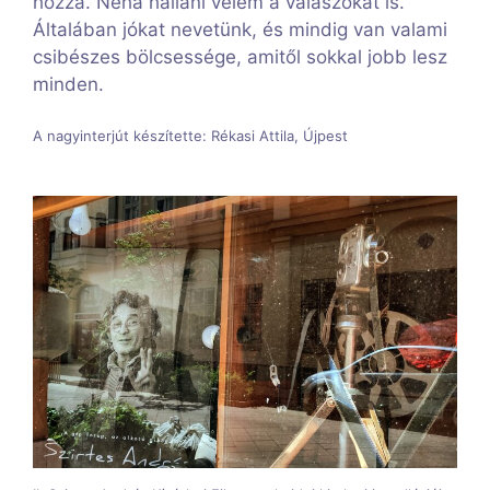
hozzá. Néha hallani vélem a válaszokat is.
Általában jókat nevetünk, és mindig van valami
csibészes bölcsessége, amitől sokkal jobb lesz
minden.
A nagyinterjút készítette: Rékasi Attila, Újpest