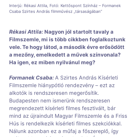
Interjú: Rékasi Attila, Fotó: Kettőspont Színház – Formanek
Csaba Szirtes András filmművész „társaságában”
Rékasi Attila:
Nagyon jól startolt tavaly a
Filmszemle, mi is több cikkben foglalkoztunk
vele. Te hogy látod, a második évre erősödött
a mezőny, emelkedett a művek színvonala?
Ha igen, ez miben nyilvánul meg?
Formanek Csaba:
A Szirtes András Kísérleti
Filmszemle hiánypótló rendezvény – ezt az
alkotók is rendszeresen megerősítik.
Budapesten nem ismerünk rendszeresen
megrendezett kísérleti filmes fesztivált, bár
mind az újraindult Magyar Filmszemle és a Friss
Hús is rendelkezik kísérleti filmes szekciókkal.
Nálunk azonban ez a műfaj a főszereplő, így