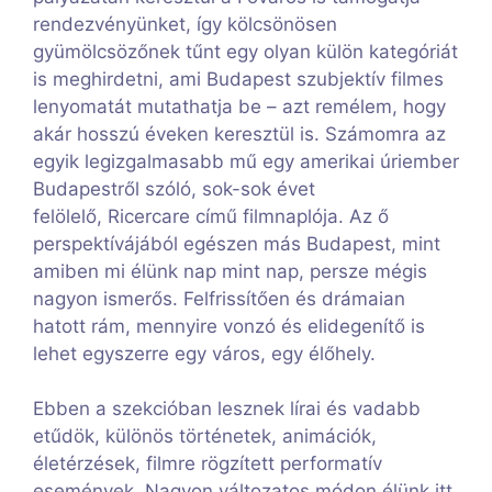
rendezvényünket, így kölcsönösen
gyümölcsözőnek tűnt egy olyan külön kategóriát
is meghirdetni, ami Budapest szubjektív filmes
lenyomatát mutathatja be – azt remélem, hogy
akár hosszú éveken keresztül is. Számomra az
egyik legizgalmasabb mű egy amerikai úriember
Budapestről szóló, sok-sok évet
felölelő, Ricercare című filmnaplója. Az ő
perspektívájából egészen más Budapest, mint
amiben mi élünk nap mint nap, persze mégis
nagyon ismerős. Felfrissítően és drámaian
hatott rám, mennyire vonzó és elidegenítő is
lehet egyszerre egy város, egy élőhely.
Ebben a szekcióban lesznek lírai és vadabb
etűdök, különös történetek, animációk,
életérzések, filmre rögzített performatív
események. Nagyon változatos módon élünk itt,