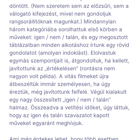
döntött. (Nem szeretem sem az előzsűri, sem a
válogató kifejezést, mivel nem gondoljuk
rangsorállítóknak magunkat.) Mindannyian
három kategóriába sorolhattuk első körben a
műveket: igen / nem / talán, és egy megosztott
táblázatban minden alkotáshoz írtunk egy rövid
gondolatot (amolyan indoklást). Elolvastuk
egymás szempontjait is, átgondoltuk, ha kellett,
javítottunk az „értékelésen” (rontásra nem
nagyon volt példa). A vitás filmeket újra
átbeszéltük immár személyesen, ha úgy
éreztük, még javítottunk felfelé. Végül kialakult
egy nagy összesített „igen / nem / talán”
halmaz. Összeadva a vetítési időket, úgy láttuk,
hogy az igen és talán szavazatot kapott
műveket egyaránt meghívjuk.
Ami még érdekes lehet, hogy több esetben