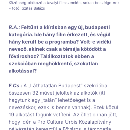
Közönségtalálkozó a tavalyi filmszemlén, sokan beszélgetnek
– fotó: Szitás Balázs
R.A.:
Feltűnt a kiírásban egy új, budapesti
kategória. Ide hány film érkezett, és végül
hány került be a programba? Volt-e vidéki
nevező, akinek csak a témája kötődött a
fővároshoz? Találkoztatok ebben a
szekcióban meghökkentő, szokatlan
alkotással?
F.Cs.:
A „Láthatatlan Budapest” szekcióba
összesen 32 művet jelöltek az alkotók (itt
hagytunk egy „talán” lehetőséget is a
nevezéskor, ezek is benne vannak). Ezek közül
19 alkotást fogunk vetíteni. Az ötlet onnan jött,
hogy idén a Pro Cultura Urbis Közalapítvány
pályázatán keresztül a Főváros is támogatja