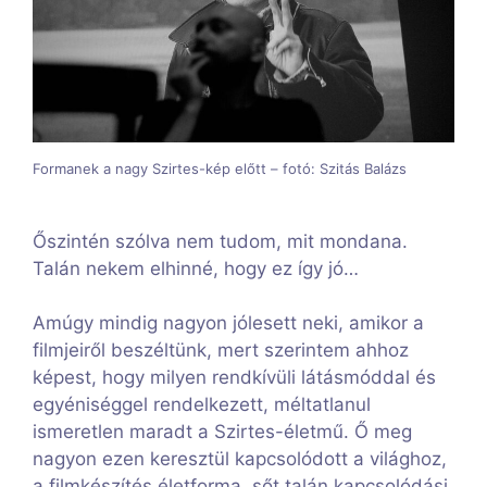
Formanek a nagy Szirtes-kép előtt – fotó: Szitás Balázs
Őszintén szólva nem tudom, mit mondana.
Talán nekem elhinné, hogy ez így jó…
Amúgy mindig nagyon jólesett neki, amikor a
filmjeiről beszéltünk, mert szerintem ahhoz
képest, hogy milyen rendkívüli látásmóddal és
egyéniséggel rendelkezett, méltatlanul
ismeretlen maradt a Szirtes-életmű. Ő meg
nagyon ezen keresztül kapcsolódott a világhoz,
a filmkészítés életforma, sőt talán kapcsolódási