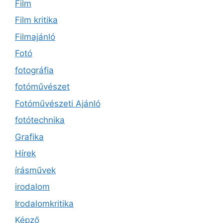
Film
Film kritika
Filmajánló
Fotó
fotográfia
fotóművészet
Fotóművészeti Ajánló
fotótechnika
Grafika
Hírek
írásművek
irodalom
Irodalomkritika
Képző