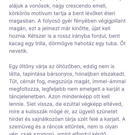
alájuk a vonósok, nagy crescendo emeli,
körkörös motívum tartja a bent lévőket éteri
magasban. A folyosó gyér fényében végigpillant
magán, ezt a jelmezt már kinőtte, újat kell
hoznia. Kétszer is a rossz irányba fordul, bent
kacag egy trilla, dörmögve hahotáz egy tuba. Őt
nevetik.
Egy öltöny várja az öltözőben, eddig nem is
látta, tapintása bársonyos, hónaljban elszakadt.
Tűt, cérnát fog, megszúrja magát, ímmel-ámmal
megfoltozza, legfeljebb nem emelgeti a karját a
táncjelenetben. Azon mindenképp ott kell
lennie. Siet vissza, de ezúttal végképp eltéved,
mire a kulisszák mögé ér, az ügyelő szünetet
hirdet és sajnálkozóan tárja szét felé a karjait. A
szemüveg és a ráncok eltűntek, nem is olyan
vén, csak szomorú, amint elfordul kérdő