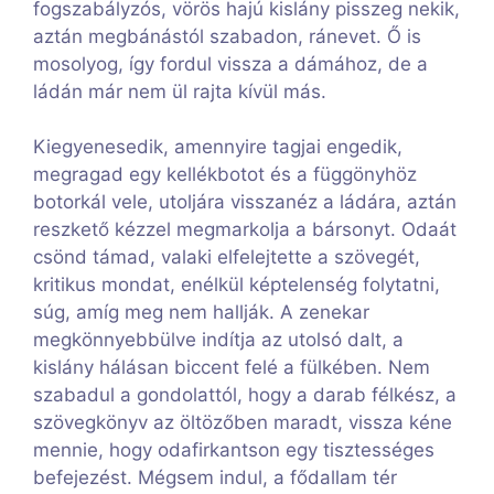
fogszabályzós, vörös hajú kislány pisszeg nekik,
aztán megbánástól szabadon, ránevet. Ő is
mosolyog, így fordul vissza a dámához, de a
ládán már nem ül rajta kívül más.
Kiegyenesedik, amennyire tagjai engedik,
megragad egy kellékbotot és a függönyhöz
botorkál vele, utoljára visszanéz a ládára, aztán
reszkető kézzel megmarkolja a bársonyt. Odaát
csönd támad, valaki elfelejtette a szövegét,
kritikus mondat, enélkül képtelenség folytatni,
súg, amíg meg nem hallják. A zenekar
megkönnyebbülve indítja az utolsó dalt, a
kislány hálásan biccent felé a fülkében. Nem
szabadul a gondolattól, hogy a darab félkész, a
szövegkönyv az öltözőben maradt, vissza kéne
mennie, hogy odafirkantson egy tisztességes
befejezést. Mégsem indul, a fődallam tér