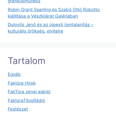
grafikusművész
Robin Grant Sperling és Szabó Ottó Robotto
kiállítása a Vészkijárat Galériában
Dulovits Jenő és az újpesti lomtalanítás –
kulturális örökség, elvitelre
Tartalom
Egyéb
Faktúra Hírek
FakTúra zenei ajánló
FaktúraTilosRádió
Festészet