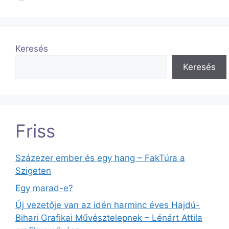
Keresés
Keresés
Friss
Százezer ember és egy hang – FakTúra a
Szigeten
Egy marad-e?
Új vezetője van az idén harminc éves Hajdú-
Bihari Grafikai Művésztelepnek – Lénárt Attila