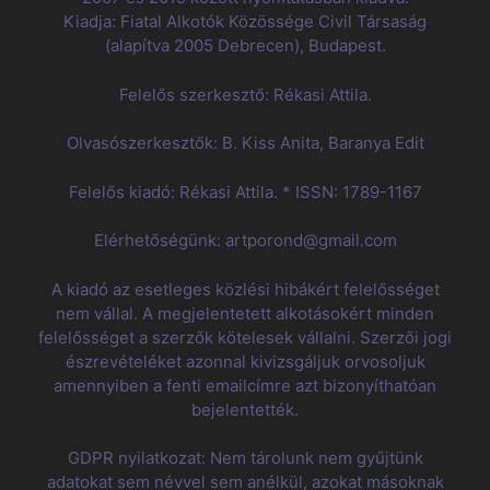
Kiadja: Fiatal Alkotók Közössége Civil Társaság
(alapítva 2005 Debrecen), Budapest.
Felelős szerkesztő: Rékasi Attila.
Olvasószerkesztők: B. Kiss Anita, Baranya Edit
Felelős kiadó: Rékasi Attila. * ISSN: 1789-1167
Elérhetőségünk: artporond@gmail.com
A kiadó az esetleges közlési hibákért felelősséget
nem vállal. A megjelentetett alkotásokért minden
felelősséget a szerzők kötelesek vállalni. Szerzői jogi
észrevételéket azonnal kivizsgáljuk orvosoljuk
amennyiben a fenti emailcímre azt bizonyíthatóan
bejelentették.
GDPR nyilatkozat: Nem tárolunk nem gyűjtünk
adatokat sem névvel sem anélkül, azokat másoknak