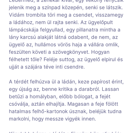
jelenik meg a színpad közepén, senki se látszik.
Vidám trombita töri meg a csendet, visszamegy
a ládához, nem ül rajta senki. Az ügyelőpult
lámpácskája felgyullad, egy pillanatra mintha a
lány karcsú alakját látná odabent, de nem, az
ügyelő az, hullámos vörös haja a vállára omlik,
feszülten követi a szövegkönyvet. Hogyan
félhetett tőle? Feléje suttog, az ügyelő elpirul és
ujját a szájára téve inti csendre.
A térdét felhúzva ül a ládán, keze papírost érint,
egy újság az, benne kritika a darabról. Lassan
betűzi a homályban, előbb bólogat, a fejét
csóválja, aztán elhajítja. Magasan a feje fölött
hatalmas felhő-kartonok úsznak, beléjük tudna
markolni, hogy messze vigyék innen.