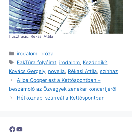
Illusztráció: Rékasi Attila
Kategória
irodalom
,
próza
Címkék
FakTúra folyóirat
,
irodalom
,
Kezdődik?
,
Kovács Gergely
,
novella
,
Rékasi Attila
,
színház
Alice Cooper est a Kettőspontban –
beszámoló az Özvegyek zenekar koncertjéről
Hétköznapi szürreál a Kettőspontban
Facebook
YouTube