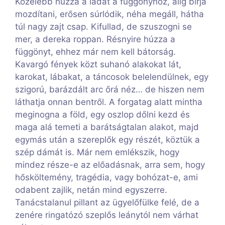
Közelebb húzza a ládát a függönyhöz, alig bírja
mozdítani, erősen súrlódik, néha megáll, hátha
túl nagy zajt csap. Kifullad, de szuszogni se
mer, a dereka roppan. Résnyire húzza a
függönyt, ehhez már nem kell bátorság.
Kavargó fények közt suhanó alakokat lát,
karokat, lábakat, a táncosok belelendülnek, egy
szigorú, barázdált arc őrá néz… de hiszen nem
láthatja onnan bentről. A forgatag alatt mintha
meginogna a föld, egy oszlop dőlni kezd és
maga alá temeti a barátságtalan alakot, majd
egymás után a szereplők egy részét, köztük a
szép dámát is. Már nem emlékszik, hogy
mindez része-e az előadásnak, arra sem, hogy
hősköltemény, tragédia, vagy bohózat-e, ami
odabent zajlik, netán mind egyszerre.
Tanácstalanul pillant az ügyelőfülke felé, de a
zenére ringatózó szeplős leánytól nem várhat