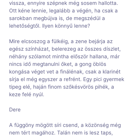
vissza, ennyire szépnek még sosem hallotta.
Ott kéne lennie, legalább a végén, ha csak a
sarokban megbújva is, de megszédül a
lehetőségtől. Ilyen könnyű lenne?
Mire elcsoszog a fülkéig, a zene bejárja az
egész színházat, belerezeg az összes díszlet,
néhány szólamot mintha először hallana, már
nincs idő megtanulni őket, a gong öblös
kongása véget vet a finálénak, csak a klarinét
sírja el még egyszer a refrént. Egy pici gyermek
tipeg elé, haján finom szőkésvörös pihék, a
keze felé nyúl.
Dere
A függöny mögött síri csend, a közönség még
nem tért magához. Talán nem is lesz taps,