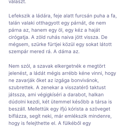
választ.
Lefekszik a ládára, feje alatt furcsán puha a fa,
talán valaki otthagyott egy párnát, de nem
párna az, hanem egy öl, egy kéz a haját
cirógatja. A zöld ruhás naiva jött vissza. De
mégsem, szürke fürtjei közül egy sokat látott
szempár mered rá. A dáma az.
Nem szól, a szavak elkergetnék e megtört
jelenést, a ládát mégis arrébb kéne vinni, hogy
ne zavarják őket az izgága bonvivánok,
szubrettek. A zenekar a visszatérő taktust
játssza, ami végigkíséri a darabot, halkan
dúdolni kezdi, két ütemmel később a társa is
beszáll. Mellettük egy ifjú kórista a szöveget
biflázza, segít neki, már emlékszik mindenre,
hogy is felejthette el. A fülkéből egy