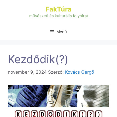
Kilépés
FakTúra
a
tartalomba
művészeti és kulturális folyóirat
Menü
Kezdődik(?)
november 9, 2024
Szerző:
Kovács Gergő