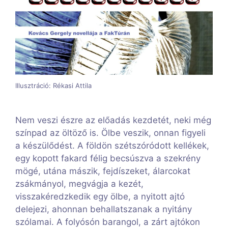
Illusztráció: Rékasi Attila
Nem veszi észre az előadás kezdetét, neki még
színpad az öltöző is. Ölbe veszik, onnan figyeli
a készülődést. A földön szétszóródott kellékek,
egy kopott fakard félig becsúszva a szekrény
mögé, utána mászik, fejdíszeket, álarcokat
zsákmányol, megvágja a kezét,
visszakéredzkedik egy ölbe, a nyitott ajtó
delejezi, ahonnan behallatszanak a nyitány
szólamai. A folyósón barangol, a zárt ajtókon