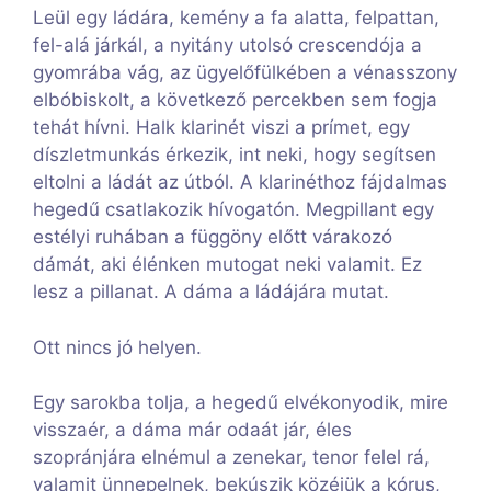
Leül egy ládára, kemény a fa alatta, felpattan,
fel-alá járkál, a nyitány utolsó crescendója a
gyomrába vág, az ügyelőfülkében a vénasszony
elbóbiskolt, a következő percekben sem fogja
tehát hívni. Halk klarinét viszi a prímet, egy
díszletmunkás érkezik, int neki, hogy segítsen
eltolni a ládát az útból. A klarinéthoz fájdalmas
hegedű csatlakozik hívogatón. Megpillant egy
estélyi ruhában a függöny előtt várakozó
dámát, aki élénken mutogat neki valamit. Ez
lesz a pillanat. A dáma a ládájára mutat.
Ott nincs jó helyen.
Egy sarokba tolja, a hegedű elvékonyodik, mire
visszaér, a dáma már odaát jár, éles
szopránjára elnémul a zenekar, tenor felel rá,
valamit ünnepelnek, bekúszik közéjük a kórus,