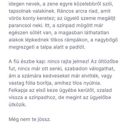
idegen nevek, a zene egyre közelebbről szól,
tapsolnak valakinek. Ráncos arcra riad, amit
vörös konty keretez; az ügyelő szeme megálljt
parancsol neki. Itt, a színpad mögött már
egészen sötét van, a magasban láthatatlan
alakok lépkednek titkos rámpákon, a nagybőgő
megrezgeti a talpa alatt a padlót.
A fiú észbe kap: nincs rajta jelmez! Az öltözőbe
fut, nincs már ott senki, szabadon válogathat,
ám a számára kedveseket már elvitték, vagy
vastag fólia borítja, amihez tilos nyúlnia.
Felkapja az első keze ügyébe kerülőt, szalad
vissza a színpadhoz, de megint az ügyelőbe
ütközik.
Még nem te jössz.