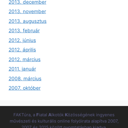
2013. december
2013. november
2013. augusztus
2013. február
2012. június
2012. április
2012. március
2011. január
2008. március
2007. október
FAKTúra, a
F
iatal
A
lkotók
K
özösségének ingyenes
művészeti és kulturális online folyóirata alapítva 2007,
2007 és 2015 között nyomtatásban kiadva.