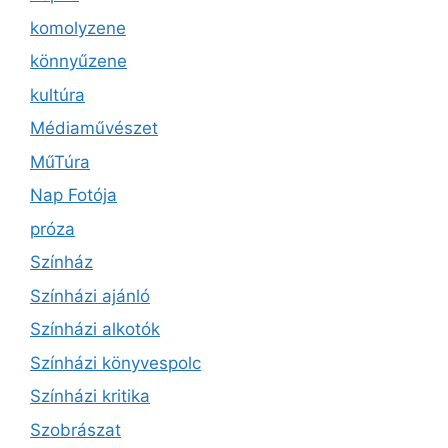
komolyzene
könnyűzene
kultúra
Médiaművészet
MűTúra
Nap Fotója
próza
Színház
Színházi ajánló
Színházi alkotók
Színházi könyvespolc
Színházi kritika
Szobrászat