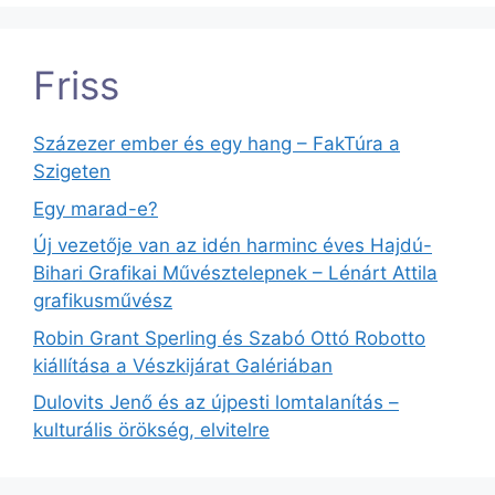
Friss
Százezer ember és egy hang – FakTúra a
Szigeten
Egy marad-e?
Új vezetője van az idén harminc éves Hajdú-
Bihari Grafikai Művésztelepnek – Lénárt Attila
grafikusművész
Robin Grant Sperling és Szabó Ottó Robotto
kiállítása a Vészkijárat Galériában
Dulovits Jenő és az újpesti lomtalanítás –
kulturális örökség, elvitelre