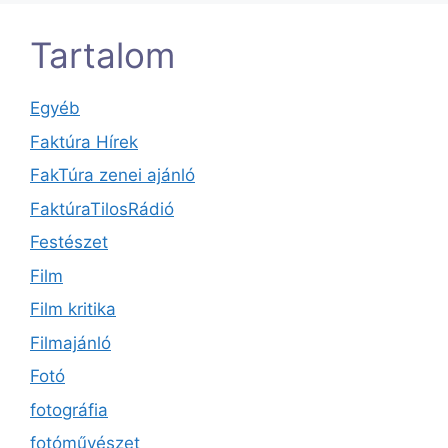
Tartalom
Egyéb
Faktúra Hírek
FakTúra zenei ajánló
FaktúraTilosRádió
Festészet
Film
Film kritika
Filmajánló
Fotó
fotográfia
fotóművészet