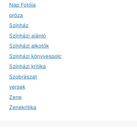
Nap Fotója
próza
Színház
Színházi ajánló
Színházi alkotók
Színházi könyvespolc
Színházi kritika
Szobrászat
versek
Zene
Zenekritika