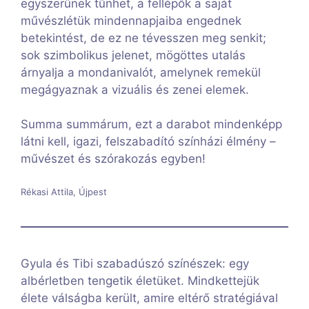
egyszerűnek tűnhet, a fellépők a saját
művészlétük mindennapjaiba engednek
betekintést, de ez ne tévesszen meg senkit;
sok szimbolikus jelenet, mögöttes utalás
árnyalja a mondanivalót, amelynek remekül
megágyaznak a vizuális és zenei elemek.
Summa summárum, ezt a darabot mindenképp
látni kell, igazi, felszabadító színházi élmény –
művészet és szórakozás egyben!
Rékasi Attila, Újpest
Gyula és Tibi szabadúszó színészek: egy
albérletben tengetik életüket. Mindkettejük
élete válságba került, amire eltérő stratégiával