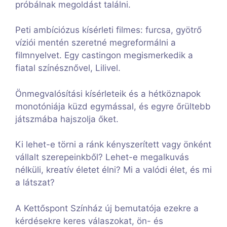
próbálnak megoldást találni.
Peti ambíciózus kísérleti filmes: furcsa, gyötrő
víziói mentén szeretné megreformálni a
filmnyelvet. Egy castingon megismerkedik a
fiatal színésznővel, Lilivel.
Önmegvalósítási kísérleteik és a hétköznapok
monotóniája küzd egymással, és egyre őrültebb
játszmába hajszolja őket.
Ki lehet-e törni a ránk kényszerített vagy önként
vállalt szerepeinkből? Lehet-e megalkuvás
nélküli, kreatív életet élni? Mi a valódi élet, és mi
a látszat?
A Kettőspont Színház új bemutatója ezekre a
kérdésekre keres válaszokat, ön- és