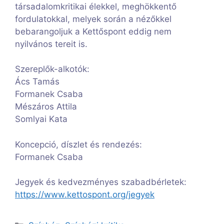
társadalomkritikai élekkel, meghökkentő
fordulatokkal, melyek során a nézőkkel
bebarangoljuk a Kettőspont eddig nem
nyilvános tereit is.
Szereplők-alkotók:
Ács Tamás
Formanek Csaba
Mészáros Attila
Somlyai Kata
Koncepció, díszlet és rendezés:
Formanek Csaba
Jegyek és kedvezményes szabadbérletek:
https://www.kettospont.org/jegyek
Kategória