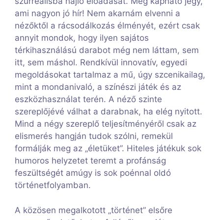
szürreálisba hajló előadását. Még kapható jegy,
ami nagyon jó hír! Nem akarnám elvenni a
nézőktől a rácsodálkozás élményét, ezért csak
annyit mondok, hogy ilyen sajátos
térkihasználású darabot még nem láttam, sem
itt, sem máshol. Rendkívül innovatív, egyedi
megoldásokat tartalmaz a mű, úgy szcenikailag,
mint a mondanivaló, a színészi játék és az
eszközhasználat terén. A néző szinte
szereplőjévé válhat a darabnak, ha elég nyitott.
Mind a négy szereplő teljesítményéről csak az
elismerés hangján tudok szólni, remekül
formálják meg az „életüket”. Hiteles játékuk sok
humoros helyzetet teremt a profánság
feszültségét amúgy is sok poénnal oldó
történetfolyamban.
A közösen megalkotott „történet” elsőre