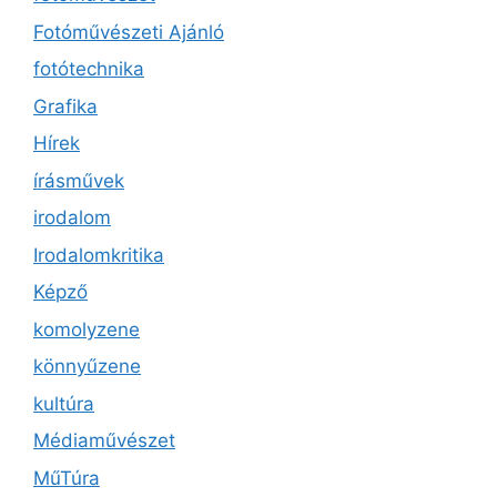
Fotóművészeti Ajánló
fotótechnika
Grafika
Hírek
írásművek
irodalom
Irodalomkritika
Képző
komolyzene
könnyűzene
kultúra
Médiaművészet
MűTúra