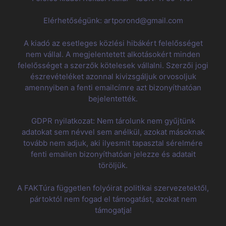
Elérhetőségünk: artporond@gmail.com
A kiadó az esetleges közlési hibákért felelősséget
nem vállal. A megjelentetett alkotásokért minden
felelősséget a szerzők kötelesek vállalni. Szerzői jogi
észrevételéket azonnal kivizsgáljuk orvosoljuk
amennyiben a fenti emailcímre azt bizonyíthatóan
bejelentették.
GDPR nyilatkozat: Nem tárolunk nem gyűjtünk
adatokat sem névvel sem anélkül, azokat másoknak
tovább nem adjuk, aki ilyesmit tapasztal sérelmére
fenti emailen bizonyíthatóan jelezze és adatait
töröljük.
A FAKTúra független folyóirat politikai szervezetektől,
pártoktól nem fogad el támogatást, azokat nem
támogatja!