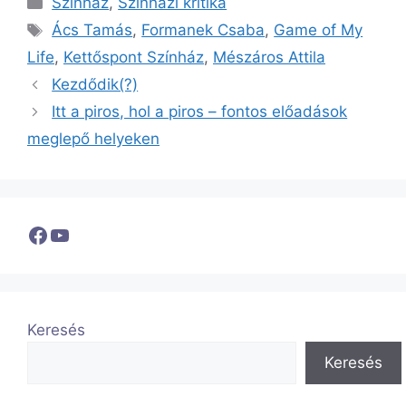
Színház
,
Színházi kritika
Címkék
Ács Tamás
,
Formanek Csaba
,
Game of My
Life
,
Kettőspont Színház
,
Mészáros Attila
Kezdődik(?)
Itt a piros, hol a piros – fontos előadások
meglepő helyeken
Facebook
YouTube
Keresés
Keresés