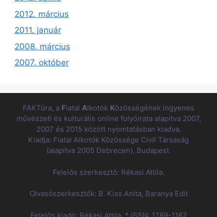
2012. március
2011. január
2008. március
2007. október
FAKTúra, a
F
iatal
A
lkotók
K
özösségének ingyenes
művészeti és kulturális online folyóirata alapítva 2007,
2007 és 2015 között nyomtatásban kiadva.
Kiadja: Fiatal Alkotók Közössége Civil Társaság
(alapítva 2005 Debrecen), Budapest.
Felelős szerkesztő: Rékasi Attila.
Olvasószerkesztők: B. Kiss Anita, Baranya Edit
Felelős kiadó: Rékasi Attila. * ISSN: 1789-1167