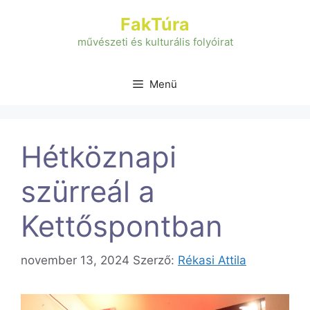
Kilépés
FakTúra
a
tartalomba
művészeti és kulturális folyóirat
Menü
Hétköznapi
szürreál a
Kettőspontban
november 13, 2024
Szerző:
Rékasi Attila