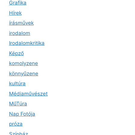
Grafika
Hírek
írásművek
irodalom
Irodalomkritika
Képző
komolyzene
könnyűzene
kultúra
Médiaművészet
MűTúra
Nap Fotója
próza
Színház