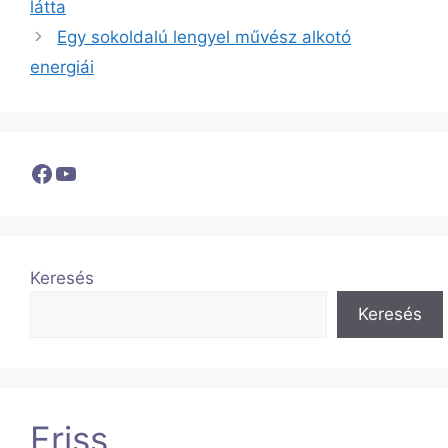
látta
Egy sokoldalú lengyel művész alkotó
energiái
Facebook
YouTube
Keresés
Keresés
Friss