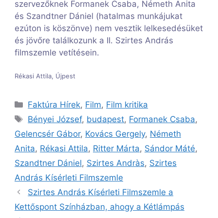
szervezőknek Formanek Csaba, Németh Anita
és Szandtner Dániel (hatalmas munkájukat
ezúton is köszönve) nem vesztik lelkesedésüket
és jövőre találkozunk a II. Szirtes András
filmszemle vetítésein.
Rékasi Attila, Újpest
Kategória
Faktúra Hírek
,
Film
,
Film kritika
Címkék
Bényei József
,
budapest
,
Formanek Csaba
,
Gelencsér Gábor
,
Kovács Gergely
,
Németh
Anita
,
Rékasi Attila
,
Ritter Márta
,
Sándor Máté
,
Szandtner Dániel
,
Szirtes Andràs
,
Szirtes
András Kísérleti Filmszemle
Szirtes András Kísérleti Filmszemle a
Kettőspont Színházban, ahogy a Kétlámpás