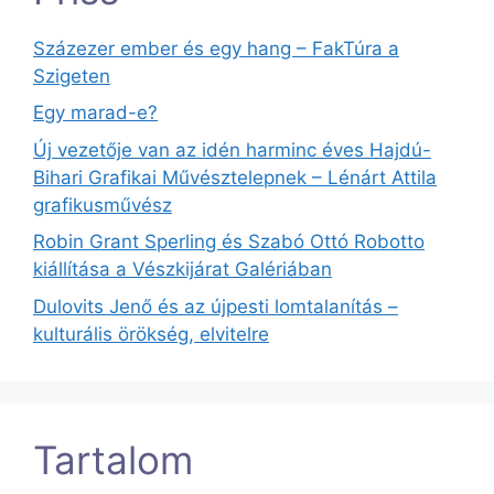
Százezer ember és egy hang – FakTúra a
Szigeten
Egy marad-e?
Új vezetője van az idén harminc éves Hajdú-
Bihari Grafikai Művésztelepnek – Lénárt Attila
grafikusművész
Robin Grant Sperling és Szabó Ottó Robotto
kiállítása a Vészkijárat Galériában
Dulovits Jenő és az újpesti lomtalanítás –
kulturális örökség, elvitelre
Tartalom