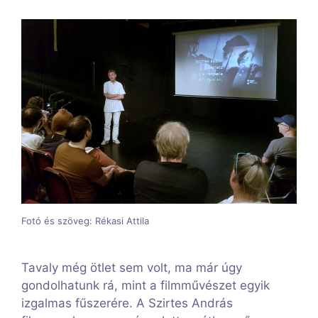
Fotó és szöveg: Rékasi Attila
Tavaly még ötlet sem volt, ma már úgy
gondolhatunk rá, mint a filmművészet egyik
izgalmas fűszerére. A Szirtes András