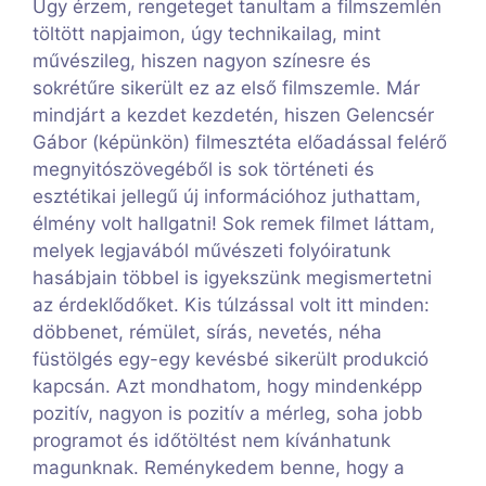
Úgy érzem, rengeteget tanultam a filmszemlén
töltött napjaimon, úgy technikailag, mint
művészileg, hiszen nagyon színesre és
sokrétűre sikerült ez az első filmszemle. Már
mindjárt a kezdet kezdetén, hiszen Gelencsér
Gábor (képünkön) filmesztéta előadással felérő
megnyitószövegéből is sok történeti és
esztétikai jellegű új információhoz juthattam,
élmény volt hallgatni! Sok remek filmet láttam,
melyek legjavából művészeti folyóiratunk
hasábjain többel is igyekszünk megismertetni
az érdeklődőket. Kis túlzással volt itt minden:
döbbenet, rémület, sírás, nevetés, néha
füstölgés egy-egy kevésbé sikerült produkció
kapcsán. Azt mondhatom, hogy mindenképp
pozitív, nagyon is pozitív a mérleg, soha jobb
programot és időtöltést nem kívánhatunk
magunknak. Reménykedem benne, hogy a