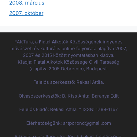
2008. március
2007. október
FAKTúra, a
F
iatal
A
lkotók
K
özösségének ingyenes
művészeti és kulturális online folyóirata alapítva 2007,
2007 és 2015 között nyomtatásban kiadva.
Kiadja: Fiatal Alkotók Közössége Civil Társaság
(alapítva 2005 Debrecen), Budapest.
Felelős szerkesztő: Rékasi Attila.
Olvasószerkesztők: B. Kiss Anita, Baranya Edit
Felelős kiadó: Rékasi Attila. * ISSN: 1789-1167
Elérhetőségünk: artporond@gmail.com
A kiadó az esetleges közlési hibákért felelősséget