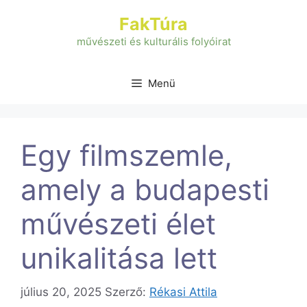
Kilépés
FakTúra
a
tartalomba
művészeti és kulturális folyóirat
Menü
Egy filmszemle,
amely a budapesti
művészeti élet
unikalitása lett
július 20, 2025
Szerző:
Rékasi Attila