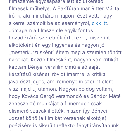
filmszemle egycsapásra lett az útkereső
filmesek műhelye. A FakTúrán már Ritter Márta
írónk, aki mindhárom napon részt vett, nagy
sikerrel számolt be az eseményről,
cikk itt
.
Jómagam a filmszemle egyik fontos
hozadékáról szeretnék értekezni, miszerint
alkotóként én egy ingyenes és nagyon jó
„mesterkurzusként” éltem meg a szemlén töltött
napokat. Kezdő filmesként, nagyon sok kritikát
kaptam Bényei versfilm című első saját
készítésű kísérleti rövidfilmemre, a kritika
javarészt jogos, ami reményeim szerint előre
visz majd új utamon. Nagyon boldog voltam,
hogy Kovács Gergő versmondó és Sándor Máté
zeneszerző munkáját a filmemben csak
elismerő szavak illették, hiszen így Bényei
József költő (a film két versének alkotója)
poézisére is sikerült reflektorfényt irányítanunk.