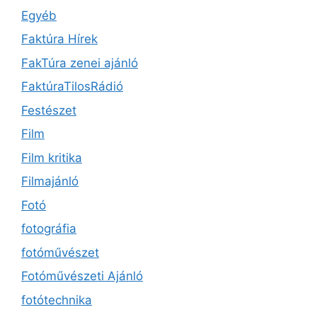
Egyéb
Faktúra Hírek
FakTúra zenei ajánló
FaktúraTilosRádió
Festészet
Film
Film kritika
Filmajánló
Fotó
fotográfia
fotóművészet
Fotóművészeti Ajánló
fotótechnika