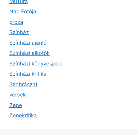
MűTúra
Nap Fotója
próza
Színház
Színházi ajánló
Színházi alkotók
Színházi könyvespolc
Színházi kritika
Szobrászat
versek
Zene
Zenekritika