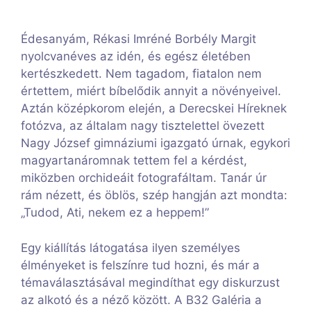
Édesanyám, Rékasi Imréné Borbély Margit
nyolcvanéves az idén, és egész életében
kertészkedett. Nem tagadom, fiatalon nem
értettem, miért bíbelődik annyit a növényeivel.
Aztán középkorom elején, a Derecskei Híreknek
fotózva, az általam nagy tisztelettel övezett
Nagy József gimnáziumi igazgató úrnak, egykori
magyartanáromnak tettem fel a kérdést,
miközben orchideáit fotografáltam. Tanár úr
rám nézett, és öblös, szép hangján azt mondta:
„Tudod, Ati, nekem ez a heppem!”
Egy kiállítás látogatása ilyen személyes
élményeket is felszínre tud hozni, és már a
témaválasztásával megindíthat egy diskurzust
az alkotó és a néző között. A B32 Galéria a