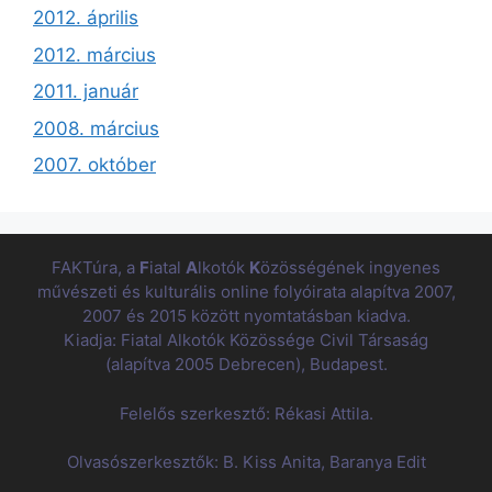
2012. április
2012. március
2011. január
2008. március
2007. október
FAKTúra, a
F
iatal
A
lkotók
K
özösségének ingyenes
művészeti és kulturális online folyóirata alapítva 2007,
2007 és 2015 között nyomtatásban kiadva.
Kiadja: Fiatal Alkotók Közössége Civil Társaság
(alapítva 2005 Debrecen), Budapest.
Felelős szerkesztő: Rékasi Attila.
Olvasószerkesztők: B. Kiss Anita, Baranya Edit