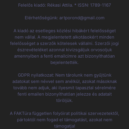
Felelős kiadó: Rékasi Attila. * ISSN: 1789-1167
Elérhetőségünk: artporond@gmail.com
A kiadó az esetleges közlési hibákért felelősséget
nem vállal. A megjelentetett alkotásokért minden
felelősséget a szerzők kötelesek vállalni. Szerzői jogi
észrevételéket azonnal kivizsgáljuk orvosoljuk
amennyiben a fenti emailcímre azt bizonyíthatóan
bejelentették.
GDPR nyilatkozat: Nem tárolunk nem gyűjtünk
adatokat sem névvel sem anélkül, azokat másoknak
tovább nem adjuk, aki ilyesmit tapasztal sérelmére
fenti emailen bizonyíthatóan jelezze és adatait
töröljük.
A FAKTúra független folyóirat politikai szervezetektől,
pártoktól nem fogad el támogatást, azokat nem
támogatja!