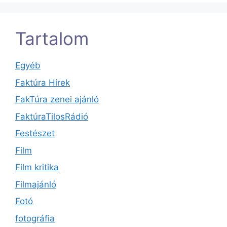
Tartalom
Egyéb
Faktúra Hírek
FakTúra zenei ajánló
FaktúraTilosRádió
Festészet
Film
Film kritika
Filmajánló
Fotó
fotográfia