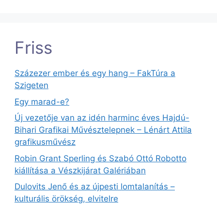
Friss
Százezer ember és egy hang – FakTúra a
Szigeten
Egy marad-e?
Új vezetője van az idén harminc éves Hajdú-
Bihari Grafikai Művésztelepnek – Lénárt Attila
grafikusművész
Robin Grant Sperling és Szabó Ottó Robotto
kiállítása a Vészkijárat Galériában
Dulovits Jenő és az újpesti lomtalanítás –
kulturális örökség, elvitelre