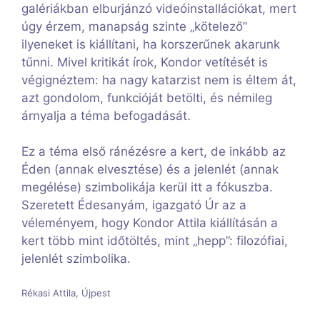
galériákban elburjánzó videóinstallációkat, mert
úgy érzem, manapság szinte „kötelező”
ilyeneket is kiállítani, ha korszerűnek akarunk
tűnni. Mivel kritikát írok, Kondor vetítését is
végignéztem: ha nagy katarzist nem is éltem át,
azt gondolom, funkcióját betölti, és némileg
árnyalja a téma befogadását.
Ez a téma első ránézésre a kert, de inkább az
Éden (annak elvesztése) és a jelenlét (annak
megélése) szimbolikája kerül itt a fókuszba.
Szeretett Édesanyám, igazgató Úr az a
véleményem, hogy Kondor Attila kiállításán a
kert több mint időtöltés, mint „hepp”: filozófiai,
jelenlét szimbolika.
Rékasi Attila, Újpest