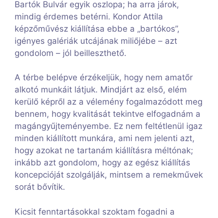
Bartók Bulvár egyik oszlopa; ha arra járok,
mindig érdemes betérni. Kondor Attila
képzőművész kiállítása ebbe a „bartókos”,
igényes galériák utcájának miliőjébe – azt
gondolom – jól beilleszthető.
A térbe belépve érzékeljük, hogy nem amatőr
alkotó munkáit látjuk. Mindjárt az első, elém
kerülő képről az a vélemény fogalmazódott meg
bennem, hogy kvalitását tekintve elfogadnám a
magángyűjteményembe. Ez nem feltétlenül igaz
minden kiállított munkára, ami nem jelenti azt,
hogy azokat ne tartanám kiállításra méltónak;
inkább azt gondolom, hogy az egész kiállítás
koncepcióját szolgálják, mintsem a remekművek
sorát bővítik.
Kicsit fenntartásokkal szoktam fogadni a