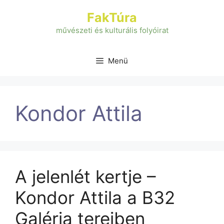
Kilépés
FakTúra
a
tartalomba
művészeti és kulturális folyóirat
Menü
Kondor Attila
A jelenlét kertje –
Kondor Attila a B32
Galéria tereiben