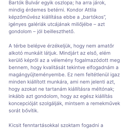
Bartók Bulvár egyik oszlopa; ha arra járok,
mindig érdemes betérni. Kondor Attila
képzőművész kiállítása ebbe a „bartókos”,
igényes galériák utcájának miliőjébe – azt
gondolom – jól beilleszthető.
A térbe belépve érzékeljük, hogy nem amatőr
alkotó munkáit látjuk. Mindjárt az első, elém
kerülő képről az a vélemény fogalmazódott meg
bennem, hogy kvalitását tekintve elfogadnám a
magángyűjteményembe. Ez nem feltétlenül igaz
minden kiállított munkára, ami nem jelenti azt,
hogy azokat ne tartanám kiállításra méltónak;
inkább azt gondolom, hogy az egész kiállítás
koncepcióját szolgálják, mintsem a remekművek
sorát bővítik.
Kicsit fenntartásokkal szoktam fogadni a