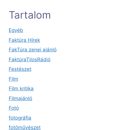
Tartalom
Egyéb
Faktúra Hírek
FakTúra zenei ajánló
FaktúraTilosRádió
Festészet
Film
Film kritika
Filmajánló
Fotó
fotográfia
fotóművészet