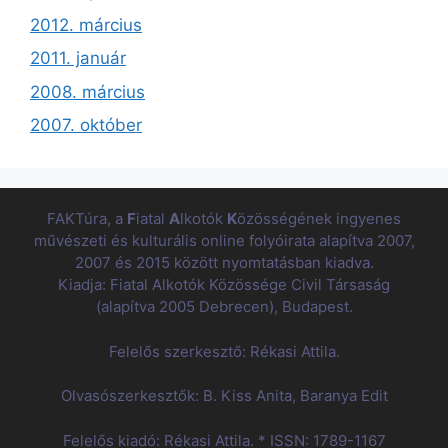
2012. március
2011. január
2008. március
2007. október
FAKTúra, a
F
iatal
A
lkotók
K
özösségének ingyenes
művészeti és kulturális online folyóirata alapítva 2007,
2007 és 2015 között nyomtatásban kiadva.
Kiadja: Fiatal Alkotók Közössége Civil Társaság
(alapítva 2005 Debrecen), Budapest.
Felelős szerkesztő: Rékasi Attila.
Olvasószerkesztők: B. Kiss Anita, Baranya Edit
Felelős kiadó: Rékasi Attila. * ISSN: 1789-1167