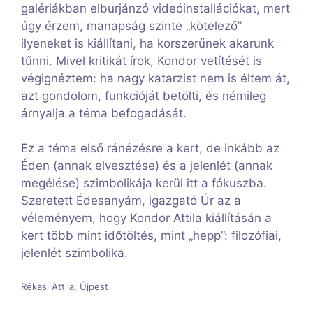
galériákban elburjánzó videóinstallációkat, mert
úgy érzem, manapság szinte „kötelező”
ilyeneket is kiállítani, ha korszerűnek akarunk
tűnni. Mivel kritikát írok, Kondor vetítését is
végignéztem: ha nagy katarzist nem is éltem át,
azt gondolom, funkcióját betölti, és némileg
árnyalja a téma befogadását.
Ez a téma első ránézésre a kert, de inkább az
Éden (annak elvesztése) és a jelenlét (annak
megélése) szimbolikája kerül itt a fókuszba.
Szeretett Édesanyám, igazgató Úr az a
véleményem, hogy Kondor Attila kiállításán a
kert több mint időtöltés, mint „hepp”: filozófiai,
jelenlét szimbolika.
Rékasi Attila, Újpest