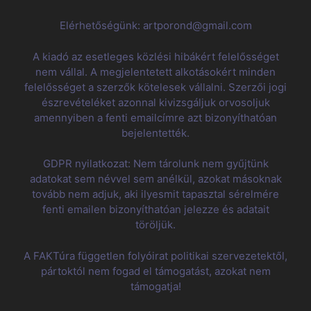
Elérhetőségünk: artporond@gmail.com
A kiadó az esetleges közlési hibákért felelősséget
nem vállal. A megjelentetett alkotásokért minden
felelősséget a szerzők kötelesek vállalni. Szerzői jogi
észrevételéket azonnal kivizsgáljuk orvosoljuk
amennyiben a fenti emailcímre azt bizonyíthatóan
bejelentették.
GDPR nyilatkozat: Nem tárolunk nem gyűjtünk
adatokat sem névvel sem anélkül, azokat másoknak
tovább nem adjuk, aki ilyesmit tapasztal sérelmére
fenti emailen bizonyíthatóan jelezze és adatait
töröljük.
A FAKTúra független folyóirat politikai szervezetektől,
pártoktól nem fogad el támogatást, azokat nem
támogatja!