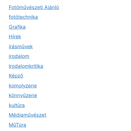
Fotóművészeti Ajánló
fotótechnika
Grafika
Hírek
írásművek
irodalom
Irodalomkritika
Képző
komolyzene
könnyűzene
kultúra
Médiaművészet
MűTúra