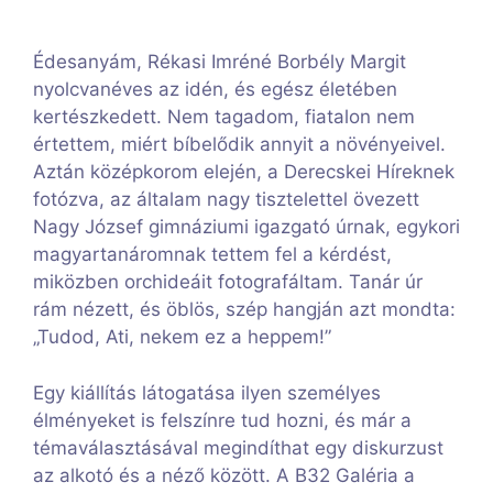
Édesanyám, Rékasi Imréné Borbély Margit
nyolcvanéves az idén, és egész életében
kertészkedett. Nem tagadom, fiatalon nem
értettem, miért bíbelődik annyit a növényeivel.
Aztán középkorom elején, a Derecskei Híreknek
fotózva, az általam nagy tisztelettel övezett
Nagy József gimnáziumi igazgató úrnak, egykori
magyartanáromnak tettem fel a kérdést,
miközben orchideáit fotografáltam. Tanár úr
rám nézett, és öblös, szép hangján azt mondta:
„Tudod, Ati, nekem ez a heppem!”
Egy kiállítás látogatása ilyen személyes
élményeket is felszínre tud hozni, és már a
témaválasztásával megindíthat egy diskurzust
az alkotó és a néző között. A B32 Galéria a