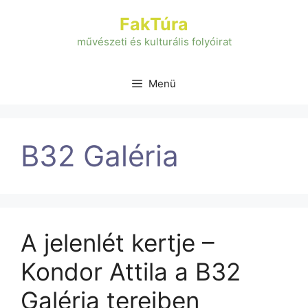
Kilépés
FakTúra
a
tartalomba
művészeti és kulturális folyóirat
Menü
B32 Galéria
A jelenlét kertje –
Kondor Attila a B32
Galéria tereiben