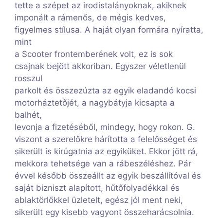
tette a szépet az irodistalányoknak, akiknek
imponált a rámenős, de mégis kedves,
figyelmes stílusa. A haját olyan formára nyíratta,
mint
a Scooter frontemberének volt, ez is sok
csajnak bejött akkoriban. Egyszer véletlenül
rosszul
parkolt és összezúzta az egyik eladandó kocsi
motorháztetőjét, a nagybátyja kicsapta a
balhét,
levonja a fizetéséből, mindegy, hogy rokon. G.
viszont a szerelőkre hárította a felelősséget és
sikerült is kirúgatnia az egyiküket. Ekkor jött rá,
mekkora tehetsége van a rábeszéléshez. Pár
évvel később összeállt az egyik beszállítóval és
saját bizniszt alapított, hűtőfolyadékkal és
ablaktörlőkkel üzletelt, egész jól ment neki,
sikerült egy kisebb vagyont összeharácsolnia.