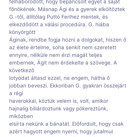
felháborodott, hogy bepancsolt egyet a saját
főnökének. Másnap Ági és a gyerek elköltöztek
G.-től, állítólag Puttó Ferihez mentek, és
elkezdődött a válási procedúra. G. hiába
könyörgött
Áginak, rendbe fogja hozni a dolgokat, hiszen ő
az élete értelme, soha senkit nem szeretett
ennyire, nélküle nem érzi magát teljes
embernek, Ágit nem érdekelte a szövege. A
következő
lotyódat áltasd ezzel, ne engem, hátha ő
jobban beveszi. Ekkoriban G. gyakran összejárt
a régi
haverokkal, köztük velem is, volt, amikor
hajnalig biliárdoztunk vagy pókereztünk,
miközben
elsírta nekünk a bánatát. Előfordult, hogy csak
azért hagyott engem nyerni, hogy jutalmul