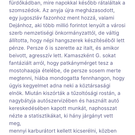
fürdőkádban, mire napokkal később rátaláltak a
szomszédok. Az anyja újra megházasodott,
egy jugoszláv fazonhoz ment hozzá, valami
Dejánhoz, aki több millió forintot lenyúlt a városi
szerb nemzetiségi önkormányzattól, de váltig
állította, hogy népi hangszerek készítéséből lett
pénze. Persze ő is szerette az italt, és amikor
beivott, agresszív lett. Kamaszként G. sokat
fantáziált arról, hogy patkánymérget tesz a
mostohaapja ételébe, de persze sosem merte
megtenni, hiába mondogatta fennhangon, hogy
úgyis kegyelmet adna neki a köztársasági
elnök. Miután kiszórták a tűzoltósági rostán, a
nagybátyja autószervizében és használt autó
kereskedésében kapott munkát, naphosszat
nézte a statisztikákat, ki hány járgányt vett
meg,
mennyi karburátort kellett kicserélni, közben