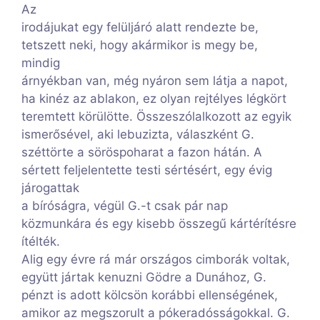
Az
irodájukat egy felüljáró alatt rendezte be,
tetszett neki, hogy akármikor is megy be,
mindig
árnyékban van, még nyáron sem látja a napot,
ha kinéz az ablakon, ez olyan rejtélyes légkört
teremtett körülötte. Összeszólalkozott az egyik
ismerősével, aki lebuzizta, válaszként G.
széttörte a söröspoharat a fazon hátán. A
sértett feljelentette testi sértésért, egy évig
járogattak
a bíróságra, végül G.-t csak pár nap
közmunkára és egy kisebb összegű kártérítésre
ítélték.
Alig egy évre rá már országos cimborák voltak,
együtt jártak kenuzni Gödre a Dunához, G.
pénzt is adott kölcsön korábbi ellenségének,
amikor az megszorult a pókeradósságokkal. G.