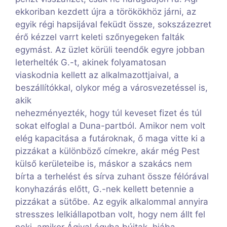
ekkoriban kezdett újra a törökökhöz járni, az
egyik régi hapsijával feküdt össze, sokszázezret
érő kézzel varrt keleti szőnyegeken falták
egymást. Az üzlet körüli teendők egyre jobban
leterhelték G.-t, akinek folyamatosan
viaskodnia kellett az alkalmazottjaival, a
beszállítókkal, olykor még a városvezetéssel is,
akik
nehezményezték, hogy túl keveset fizet és túl
sokat elfoglal a Duna-partból. Amikor nem volt
elég kapacitása a futároknak, ő maga vitte ki a
pizzákat a különböző címekre, akár még Pest
külső kerületeibe is, máskor a szakács nem
bírta a terhelést és sírva zuhant össze félórával
konyhazárás előtt, G.-nek kellett betennie a
pizzákat a sütőbe. Az egyik alkalommal annyira
stresszes lelkiállapotban volt, hogy nem állt fel