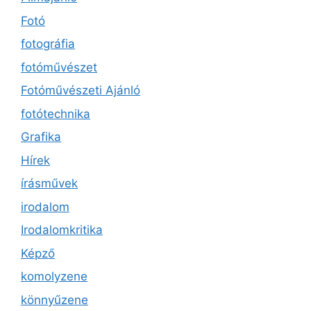
Fotó
fotográfia
fotóművészet
Fotóművészeti Ajánló
fotótechnika
Grafika
Hírek
írásművek
irodalom
Irodalomkritika
Képző
komolyzene
könnyűzene