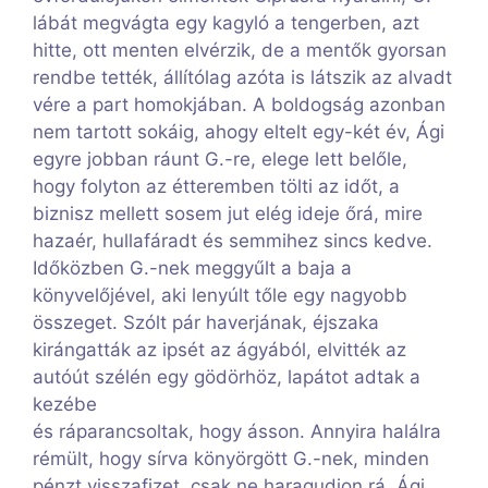
lábát megvágta egy kagyló a tengerben, azt
hitte, ott menten elvérzik, de a mentők gyorsan
rendbe tették, állítólag azóta is látszik az alvadt
vére a part homokjában. A boldogság azonban
nem tartott sokáig, ahogy eltelt egy-két év, Ági
egyre jobban ráunt G.-re, elege lett belőle,
hogy folyton az étteremben tölti az időt, a
biznisz mellett sosem jut elég ideje őrá, mire
hazaér, hullafáradt és semmihez sincs kedve.
Időközben G.-nek meggyűlt a baja a
könyvelőjével, aki lenyúlt tőle egy nagyobb
összeget. Szólt pár haverjának, éjszaka
kirángatták az ipsét az ágyából, elvitték az
autóút szélén egy gödörhöz, lapátot adtak a
kezébe
és ráparancsoltak, hogy ásson. Annyira halálra
rémült, hogy sírva könyörgött G.-nek, minden
pénzt visszafizet, csak ne haragudjon rá. Ági