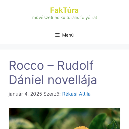
Kilépés
FakTúra
a
tartalomba
művészeti és kulturális folyóirat
Menü
Rocco – Rudolf
Dániel novellája
január 4, 2025
Szerző:
Rékasi Attila