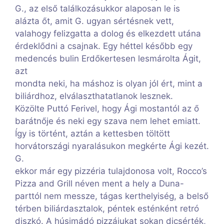
G., az első találkozásukkor alaposan le is
alázta őt, amit G. ugyan sértésnek vett,
valahogy felizgatta a dolog és elkezdett utána
érdeklődni a csajnak. Egy héttel később egy
medencés bulin Erdőkertesen lesmárolta Ágit,
azt
mondta neki, ha máshoz is olyan jól ért, mint a
biliárdhoz, elválaszthatatlanok lesznek.
Közölte Puttó Ferivel, hogy Ági mostantól az ő
barátnője és neki egy szava nem lehet emiatt.
Így is történt, aztán a kettesben töltött
horvátországi nyaralásukon megkérte Ági kezét.
G.
ekkor már egy pizzéria tulajdonosa volt, Rocco’s
Pizza and Grill néven ment a hely a Duna-
parttól nem messze, tágas kerthelyiség, a belső
térben biliárdasztalok, péntek esténként retró
diszkó. A húsimádó pizzájukat sokan dicsérték,