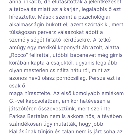
annál inkább, de elutasították a jelentkezését
a tetoválás miatt az alkarján, legalábbis ő ezt
híresztelte. Mások szerint a pszichológiai
alkalmasságin bukott el, azért szórták ki, mert
túlságosan perverz válaszokat adott a
személyiségét firtató kérdésekre. A tetkó
amúgy egy mexikói koponyát ábrázolt, alatta
„Rocco” felirattal, utóbbi becenevet még gimis
korában kapta a csajoktól, ugyanis legalább
olyan mesterien csinálta hátulról, mint az
azonos nevű olasz pornócsillag. Persze ezt is
csak ő
maga híresztelte. Az első komolyabb emlékem
G.-vel kapcsolatban, amikor hatévesen a
játszótéren összevesztünk, mert szerinte
Farkas Bertalan nem is akkora hős, a tévében
szándékosan úgy mutatták, hogy jobb
kiállásúnak tűnjön és talán nem is járt soha az