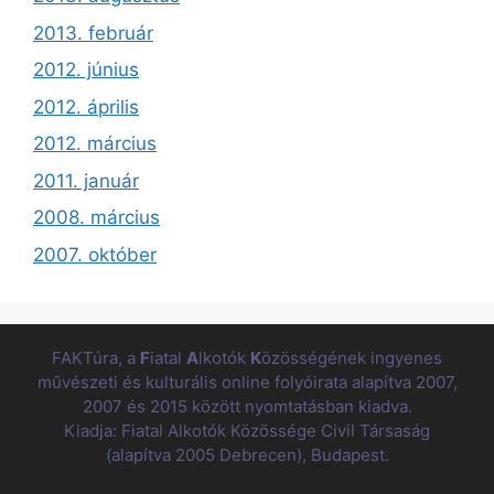
2013. február
2012. június
2012. április
2012. március
2011. január
2008. március
2007. október
FAKTúra, a
F
iatal
A
lkotók
K
özösségének ingyenes
művészeti és kulturális online folyóirata alapítva 2007,
2007 és 2015 között nyomtatásban kiadva.
Kiadja: Fiatal Alkotók Közössége Civil Társaság
(alapítva 2005 Debrecen), Budapest.