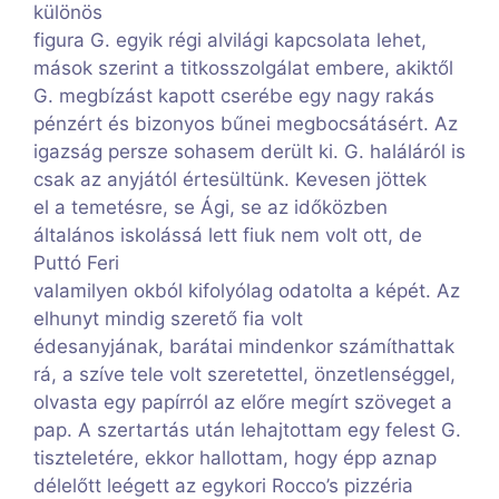
különös
figura G. egyik régi alvilági kapcsolata lehet,
mások szerint a titkosszolgálat embere, akiktől
G. megbízást kapott cserébe egy nagy rakás
pénzért és bizonyos bűnei megbocsátásért. Az
igazság persze sohasem derült ki. G. haláláról is
csak az anyjától értesültünk. Kevesen jöttek
el a temetésre, se Ági, se az időközben
általános iskolássá lett fiuk nem volt ott, de
Puttó Feri
valamilyen okból kifolyólag odatolta a képét. Az
elhunyt mindig szerető fia volt
édesanyjának, barátai mindenkor számíthattak
rá, a szíve tele volt szeretettel, önzetlenséggel,
olvasta egy papírról az előre megírt szöveget a
pap. A szertartás után lehajtottam egy felest G.
tiszteletére, ekkor hallottam, hogy épp aznap
délelőtt leégett az egykori Rocco’s pizzéria