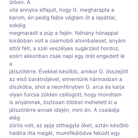
űrben. A
vita annyira elfajult, hogy G. megharapta a
karom, én pedig fejbe vágtam őt a lapáttal,
sokáig
megmaradt a púp a fején. Néhány hónappal
korábban volt a csernobili atombaleset, anyám
attól félt, a szél veszélyes sugárzást hordoz,
ezért akkoriban csak napi egy órát engedett le
a
játszótérre. Évekkel később, amikor G. összejött
az első barátnőjével, elmentünk hármasban a
diszkóba, ahol a neonfényben G. arca és karja
olyan furcsa zölden csillogott, hogy mondtam
is anyámnak, biztosan többet mehetett ki a
játszótérre annak idején, mint én. A családja
elég
zűrös volt, az apja otthagyta őket, aztán később
halálra itta magát, mumifikálódva feküdt egy