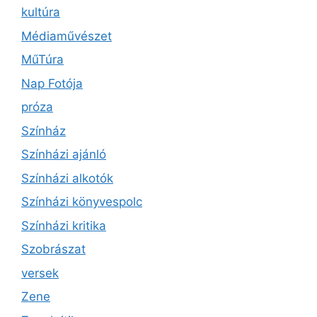
kultúra
Médiaművészet
MűTúra
Nap Fotója
próza
Színház
Színházi ajánló
Színházi alkotók
Színházi könyvespolc
Színházi kritika
Szobrászat
versek
Zene