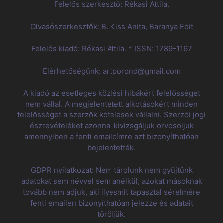
Felelős szerkesztő: Rékasi Attila.
Olvasószerkesztők: B. Kiss Anita, Baranya Edit
Felelős kiadó: Rékasi Attila. * ISSN: 1789-1167
Elérhetőségünk: artporond@gmail.com
A kiadó az esetleges közlési hibákért felelősséget
nem vállal. A megjelentetett alkotásokért minden
felelősséget a szerzők kötelesek vállalni. Szerzői jogi
észrevételéket azonnal kivizsgáljuk orvosoljuk
amennyiben a fenti emailcímre azt bizonyíthatóan
bejelentették.
GDPR nyilatkozat: Nem tárolunk nem gyűjtünk
adatokat sem névvel sem anélkül, azokat másoknak
tovább nem adjuk, aki ilyesmit tapasztal sérelmére
fenti emailen bizonyíthatóan jelezze és adatait
töröljük.