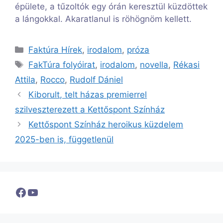
épülete, a tűzoltók egy órán keresztül küzdöttek
a lángokkal. Akaratlanul is röhögnöm kellett.
Kategória
Faktúra Hírek
,
irodalom
,
próza
Címkék
FakTúra folyóirat
,
irodalom
,
novella
,
Rékasi
Attila
,
Rocco
,
Rudolf Dániel
Kiborult, telt házas premierrel
szilveszterezett a Kettőspont Színház
Kettőspont Színház heroikus küzdelem
2025-ben is, függetlenül
Facebook
YouTube