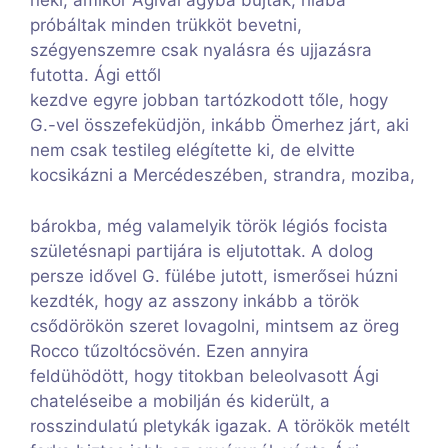
neki, amikor Ágival ágyba bújtak, hiába
próbáltak minden trükköt bevetni,
szégyenszemre csak nyalásra és ujjazásra
futotta. Ági ettől
kezdve egyre jobban tartózkodott tőle, hogy
G.-vel összefeküdjön, inkább Ömerhez járt, aki
nem csak testileg elégítette ki, de elvitte
kocsikázni a Mercédeszében, strandra, moziba,
bárokba, még valamelyik török légiós focista
születésnapi partijára is eljutottak. A dolog
persze idővel G. fülébe jutott, ismerősei húzni
kezdték, hogy az asszony inkább a török
csődörökön szeret lovagolni, mintsem az öreg
Rocco tűzoltócsövén. Ezen annyira
feldühödött, hogy titokban beleolvasott Ági
chateléseibe a mobilján és kiderült, a
rosszindulatú pletykák igazak. A törökök metélt