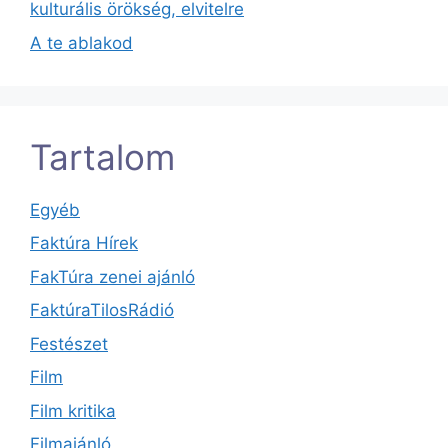
kulturális örökség, elvitelre
A te ablakod
Tartalom
Egyéb
Faktúra Hírek
FakTúra zenei ajánló
FaktúraTilosRádió
Festészet
Film
Film kritika
Filmajánló