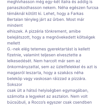
meghívhasson még egy-két italra és addig is
panaszkodhasson nekem. Néha egészen furcsa
témáknál kötött ki. Lehet, hogy a Farkas
Bertalan tényleg járt az űrben. Most már
mindent
elhiszek. A pizzéria tönkrement, amibe
belejátszott, hogy a megnövekedett költségek
mellett
G.-nek elég tetemes gyerektartást is kellett
fizetnie, valamint teljesen elvesztette a
lelkesedését. Nem harcolt már sem az
önkormányzattal, sem az üzletfelekkel és azt is
magasról leszarta, hogy a szakács néha
beleköp vagy vaskosan ráizzad a pizzára.
Sokszor
csak ült a hátsó helyiségben egymagában,
számolta a legyeket az asztalon. Nem volt
búcsúbuli, a Rocco’s egyszer csak csendben