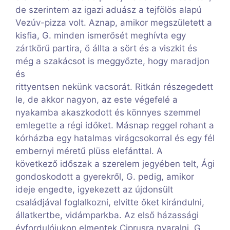
de szerintem az igazi aduász a tejfölös alapú
Vezúv-pizza volt. Aznap, amikor megszületett a
kisfia, G. minden ismerősét meghívta egy
zártkörű partira, ő állta a sört és a viszkit és
még a szakácsot is meggyőzte, hogy maradjon
és
rittyentsen nekünk vacsorát. Ritkán részegedett
le, de akkor nagyon, az este végefelé a
nyakamba akaszkodott és könnyes szemmel
emlegette a régi időket. Másnap reggel rohant a
kórházba egy hatalmas virágcsokorral és egy fél
embernyi méretű plüss elefánttal. A
következő időszak a szerelem jegyében telt, Ági
gondoskodott a gyerekről, G. pedig, amikor
ideje engedte, igyekezett az újdonsült
családjával foglalkozni, elvitte őket kirándulni,
állatkertbe, vidámparkba. Az első házassági
évfordulójukon elmentek Ciprusra nyaralni, G.