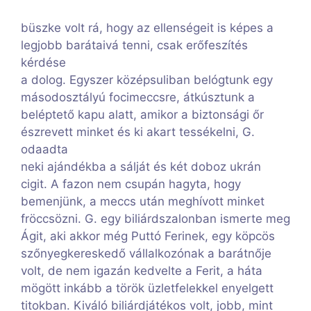
büszke volt rá, hogy az ellenségeit is képes a
legjobb barátaivá tenni, csak erőfeszítés
kérdése
a dolog. Egyszer középsuliban belógtunk egy
másodosztályú focimeccsre, átkúsztunk a
beléptető kapu alatt, amikor a biztonsági őr
észrevett minket és ki akart tessékelni, G.
odaadta
neki ajándékba a sálját és két doboz ukrán
cigit. A fazon nem csupán hagyta, hogy
bemenjünk, a meccs után meghívott minket
fröccsözni. G. egy biliárdszalonban ismerte meg
Ágit, aki akkor még Puttó Ferinek, egy köpcös
szőnyegkereskedő vállalkozónak a barátnője
volt, de nem igazán kedvelte a Ferit, a háta
mögött inkább a török üzletfelekkel enyelgett
titokban. Kiváló biliárdjátékos volt, jobb, mint