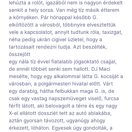
lehúzta a rolót, igazából nem is nagyon érdekelt
senkit a hely sorsa. Van még tíz másik étterem
a környéken. Pár hónappal később G.
elköltözött a városból, többnyire elvesztettük
vele a kapcsolatot, annyit tudtunk róla, taxizgat,
néha pedig ukrán cigivel üzletel, hogy a
tartozásait rendezni tudja. Azt beszélték,
összejött
egy nála tíz évvel fiatalabb jógaoktató csajjal,
de ennél többet senki sem hallott. DJ Maci
mesélte, hogy egy alkalommal látta G. kocsiját a
városban, a polgármesteri hivatal előtt. Várt
egy darabig, hátha felbukkan maga G. is, de
csak egy vastag napszemüveget viselő, furcsa
férfit látott, aki belovagolt a térre és egy nagy
X-el ellátott dossziét tett az autó ablakába,
aztán gyorsan távozott, ugyanúgy ahogy
érkezett, lóháton. Egyesek úgy gondolták, a