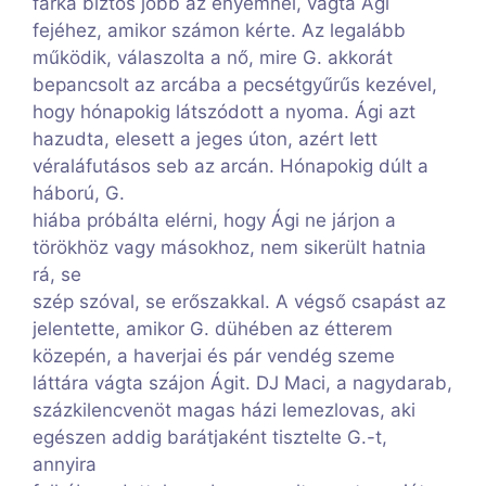
farka biztos jobb az enyémnél, vágta Ági
fejéhez, amikor számon kérte. Az legalább
működik, válaszolta a nő, mire G. akkorát
bepancsolt az arcába a pecsétgyűrűs kezével,
hogy hónapokig látszódott a nyoma. Ági azt
hazudta, elesett a jeges úton, azért lett
véraláfutásos seb az arcán. Hónapokig dúlt a
háború, G.
hiába próbálta elérni, hogy Ági ne járjon a
törökhöz vagy másokhoz, nem sikerült hatnia
rá, se
szép szóval, se erőszakkal. A végső csapást az
jelentette, amikor G. dühében az étterem
közepén, a haverjai és pár vendég szeme
láttára vágta szájon Ágit. DJ Maci, a nagydarab,
százkilencvenöt magas házi lemezlovas, aki
egészen addig barátjaként tisztelte G.-t,
annyira