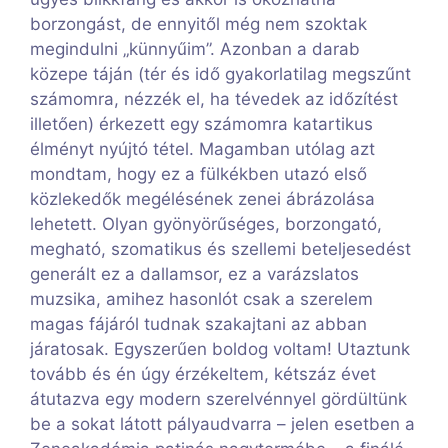
borzongást, de ennyitől még nem szoktak
megindulni „künnyűim”. Azonban a darab
közepe táján (tér és idő gyakorlatilag megszűnt
számomra, nézzék el, ha tévedek az időzítést
illetően) érkezett egy számomra katartikus
élményt nyújtó tétel. Magamban utólag azt
mondtam, hogy ez a fülkékben utazó első
közlekedők megélésének zenei ábrázolása
lehetett. Olyan gyönyörűséges, borzongató,
megható, szomatikus és szellemi beteljesedést
generált ez a dallamsor, ez a varázslatos
muzsika, amihez hasonlót csak a szerelem
magas fájáról tudnak szakajtani az abban
járatosak. Egyszerűen boldog voltam! Utaztunk
tovább és én úgy érzékeltem, kétszáz évet
átutazva egy modern szerelvénnyel gördültünk
be a sokat látott pályaudvarra – jelen esetben a