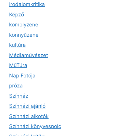
Irodalomkritika
Képző
komolyzene
könnyűzene
kultúra
Médiaművészet
MűTúra
Nap Fotója
próza
Színház
Színházi ajánló
Színházi alkotók
Színházi könyvespolc