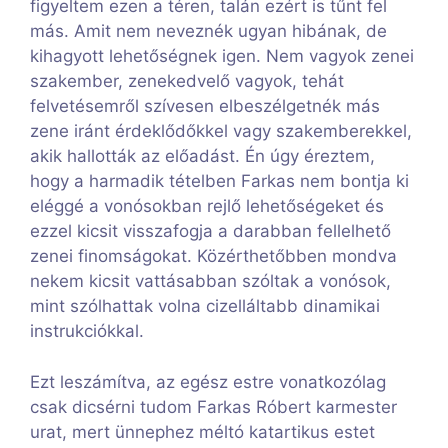
figyeltem ezen a téren, talán ezért is tűnt fel
más. Amit nem neveznék ugyan hibának, de
kihagyott lehetőségnek igen. Nem vagyok zenei
szakember, zenekedvelő vagyok, tehát
felvetésemről szívesen elbeszélgetnék más
zene iránt érdeklődőkkel vagy szakemberekkel,
akik hallották az előadást. Én úgy éreztem,
hogy a harmadik tételben Farkas nem bontja ki
eléggé a vonósokban rejlő lehetőségeket és
ezzel kicsit visszafogja a darabban fellelhető
zenei finomságokat. Közérthetőbben mondva
nekem kicsit vattásabban szóltak a vonósok,
mint szólhattak volna cizelláltabb dinamikai
instrukciókkal.
Ezt leszámítva, az egész estre vonatkozólag
csak dicsérni tudom Farkas Róbert karmester
urat, mert ünnephez méltó katartikus estet