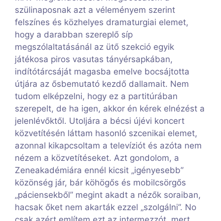
szülinaposnak azt a véleményem szerint
felszínes és közhelyes dramaturgiai elemet,
hogy a darabban szereplő síp
megszólaltatásánál az ütő szekció egyik
játékosa piros vasutas tányérsapkában,
indítótárcsáját magasba emelve bocsájtotta
útjára az ősbemutató kezdő dallamait. Nem
tudom elképzelni, hogy ez a partitúrában
szerepelt, de ha igen, akkor én kérek elnézést a
jelenlévőktől. Utoljára a bécsi újévi koncert
közvetítésén láttam hasonló szcenikai elemet,
azonnal kikapcsoltam a televíziót és azóta nem
nézem a közvetítéseket. Azt gondolom, a
Zeneakadémiára ennél kicsit „igényesebb”
közönség jár, bár köhögős és mobilcsörgős
„páciensekből” megint akadt a nézők soraiban,
hacsak őket nem akarták ezzel „szolgálni”. No
csak azért említem ezt az intermezzót, mert