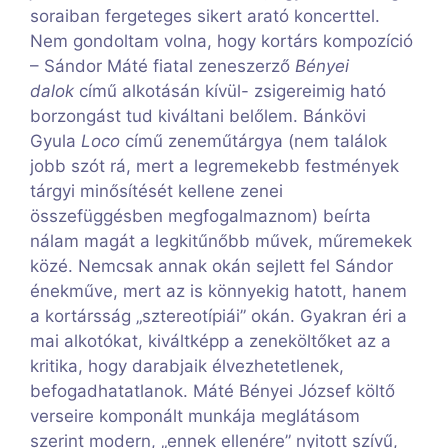
soraiban fergeteges sikert arató koncerttel.
Nem gondoltam volna, hogy kortárs kompozíció
– Sándor Máté fiatal zeneszerző
Bényei
dalok
című alkotásán kívül- zsigereimig ható
borzongást tud kiváltani belőlem. Bánkövi
Gyula
Loco
című zeneműtárgya (nem találok
jobb szót rá, mert a legremekebb festmények
tárgyi minősítését kellene zenei
összefüggésben megfogalmaznom) beírta
nálam magát a legkitűnőbb művek, műremekek
közé. Nemcsak annak okán sejlett fel Sándor
énekműve, mert az is könnyekig hatott, hanem
a kortársság „sztereotípiái” okán. Gyakran éri a
mai alkotókat, kiváltképp a zeneköltőket az a
kritika, hogy darabjaik élvezhetetlenek,
befogadhatatlanok. Máté Bényei József költő
verseire komponált munkája meglátásom
szerint modern, „ennek ellenére” nyitott szívű,