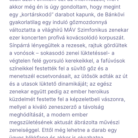
akkor még én is úgy gondoltam, hogy megint
egy „kortárskodó” darabot kapunk, de Bánkövi
gyakorlatilag egy induló gőzmozdonnyá
változtatta a világhírű MÁV Szimfonikus zenekar
ezer koncerten profivá kovácsolódó korpuszát.
Sínpárrá lényegültek a rezesek, rajtuk gördültek
a vonósok – sokasodó zenei lüktetéssel- a
végtelen felé gyorsuló kerekeikkel, a fafúvósok
színeikkel festették fel a süvítő gőz és a
menetszél ecsetvonásait, az ütősök adták az út
és a utasok lüktető dinamikáját; az egész
zenekar együtt pedig az ember heroikus
küzdelmét festette fel a képzeletbeli vászonra,
mellyel a kiváló zeneszerző a távolság
meghódítását, a modern ember
megszületésének aktusát ábrázolta művészi
zeneiséggel. Ettől még lehetne a darab egy
ügyes blikkfang és akkor is okozhatna