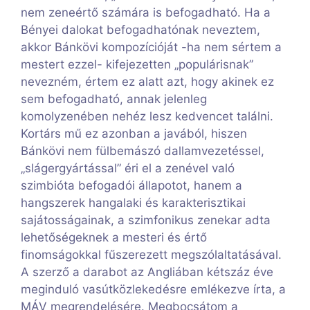
nem zeneértő számára is befogadható. Ha a
Bényei dalokat befogadhatónak neveztem,
akkor Bánkövi kompozícióját -ha nem sértem a
mestert ezzel- kifejezetten „populárisnak”
nevezném, értem ez alatt azt, hogy akinek ez
sem befogadható, annak jelenleg
komolyzenében nehéz lesz kedvencet találni.
Kortárs mű ez azonban a javából, hiszen
Bánkövi nem fülbemászó dallamvezetéssel,
„slágergyártással” éri el a zenével való
szimbióta befogadói állapotot, hanem a
hangszerek hangalaki és karakterisztikai
sajátosságainak, a szimfonikus zenekar adta
lehetőségeknek a mesteri és értő
finomságokkal fűszerezett megszólaltatásával.
A szerző a darabot az Angliában kétszáz éve
meginduló vasútközlekedésre emlékezve írta, a
MÁV megrendelésére. Megbocsátom a