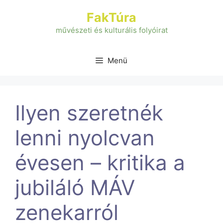
Kilépés
FakTúra
a
tartalomba
művészeti és kulturális folyóirat
Menü
Ilyen szeretnék
lenni nyolcvan
évesen – kritika a
jubiláló MÁV
zenekarról