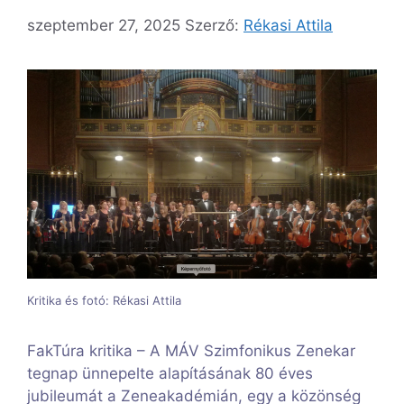
szeptember 27, 2025
Szerző:
Rékasi Attila
Kritika és fotó: Rékasi Attila
FakTúra kritika – A MÁV Szimfonikus Zenekar
tegnap ünnepelte alapításának 80 éves
jubileumát a Zeneakadémián, egy a közönség