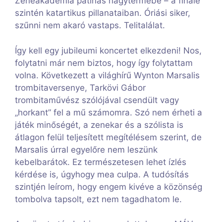
Zeneakadémia patinás nagytermébe – a finálé
szintén katartikus pillanataiban. Óriási siker,
szűnni nem akaró vastaps. Telitalálat.
Így kell egy jubileumi koncertet elkezdeni! Nos,
folytatni már nem biztos, hogy így folytattam
volna. Következett a világhírű Wynton Marsalis
trombitaversenye, Tarkövi Gábor
trombitaművész szólójával csendült vagy
„horkant” fel a mű számomra. Szó nem érheti a
játék minőségét, a zenekar és a szólista is
átlagon felül teljesített megítélésem szerint, de
Marsalis úrral egyelőre nem leszünk
kebelbarátok. Ez természetesen lehet ízlés
kérdése is, úgyhogy mea culpa. A tudósítás
szintjén leírom, hogy engem kivéve a közönség
tombolva tapsolt, ezt nem tagadhatom le.