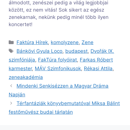
álmodott, zenészei pedig a világ legjobbjai
között, ez nem vitás! Sok sikert az egész
zenekarnak, nekünk pedig minél több ilyen
koncertet!
Kategória
Faktúra Hírek
,
komolyzene
,
Zene
Címkék
Bánkövi Gyula Loco
,
budapest
,
Dvořák IX.
szimfóniája
,
FakTúra folyóirat
,
Farkas Róbert
karmester
,
MÁV Szimfonikusok
,
Rékasi Attila
,
zeneakadémia
Mindenki Senkisézzen a Magyar Dráma
Napján
Térfantáziák könyvbemutatóval Miksa Bálint
festőművész budai tárlatán