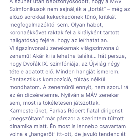
A szünet után bebizonyosodott, hogy a MÁV
Szimfonikusok nem sajnálják a „tortát” – még az
előző sorokkal kekeckedőnek tűnő, kritikát
megfogalmazóktól sem. Olyan habot,
koronaékkövet raktak fel a királyként tartott
hallgatóság fejére, hogy az leírhatatlan.
Világszínvonalú zenekarnak világszínvonalú
zenemű! Akár ki is lehetne találni… hát persze,
hogy Dvořák IX. szimfóniája, az Újvilág négy
tétele adatott elő. Minden hangját ismerem.
Fantasztikus kompozíció, túlzás nélkül
mondhatom. A zeneműről ennyit, nem szorul rá
az én dicséretemre. Nyilván a MÁV zenekar
sem, most is tökéletesen játszottak.
Karmesterüket, Farkas Róbert fiatal dirigenst
„megszóltam” már párszor a szerintem túlzott
dinamika miatt. Én most is lennebb csavartam
volna a „hangerőt” itt-ott, de javuló tendenciát