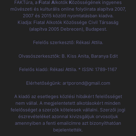
FAKTúra, a
F
iatal
A
lkotók
K
özösségének ingyenes
művészeti és kulturális online folyóirata alapítva 2007,
2007 és 2015 között nyomtatásban kiadva.
Kiadja: Fiatal Alkotók Közössége Civil Társaság
(alapítva 2005 Debrecen), Budapest.
Felelős szerkesztő: Rékasi Attila.
Olvasószerkesztők: B. Kiss Anita, Baranya Edit
Felelős kiadó: Rékasi Attila. * ISSN: 1789-1167
Elérhetőségünk: artporond@gmail.com
A kiadó az esetleges közlési hibákért felelősséget
nem vállal. A megjelentetett alkotásokért minden
felelősséget a szerzők kötelesek vállalni. Szerzői jogi
észrevételéket azonnal kivizsgáljuk orvosoljuk
amennyiben a fenti emailcímre azt bizonyíthatóan
bejelentették.