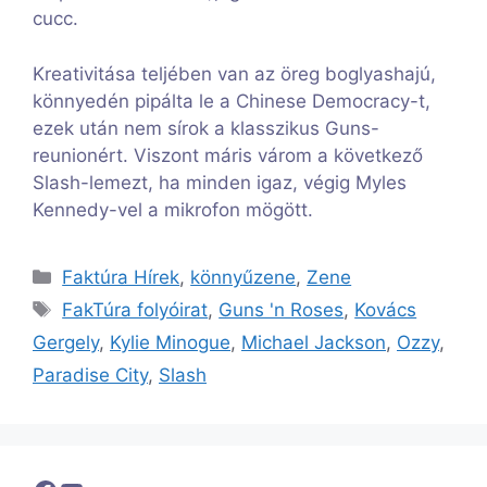
cucc.
Kreativitása teljében van az öreg boglyashajú,
könnyedén pipálta le a Chinese Democracy-t,
ezek után nem sírok a klasszikus Guns-
reunionért. Viszont máris várom a következő
Slash-lemezt, ha minden igaz, végig Myles
Kennedy-vel a mikrofon mögött.
Kategória
Faktúra Hírek
,
könnyűzene
,
Zene
Címkék
FakTúra folyóirat
,
Guns 'n Roses
,
Kovács
Gergely
,
Kylie Minogue
,
Michael Jackson
,
Ozzy
,
Paradise City
,
Slash