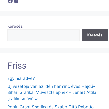
Facebook
YouTube
Keresés
Keresés
Friss
Egy marad-e?
Új vezetője van az idén harminc éves Hajdú-
Bihari Grafikai Művésztelepnek – Lénárt Attila
grafikusművész
Robin Grant Sperling és Szabó Ottó Robotto