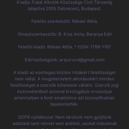
Kiadja: Fiatal Alkotók Közössége Civil Társaság
(alapítva 2005 Debrecen), Budapest.
Felelős szerkesztő: Rékasi Attila.
Olvasószerkesztők: B. Kiss Anita, Baranya Edit
Felelős kiadó: Rékasi Attila. * ISSN: 1789-1167
Elérhetőségünk: artporond@gmail.com
A kiadó az esetleges közlési hibákért felelősséget
nem vállal. A megjelentetett alkotásokért minden
felelősséget a szerzők kötelesek vállalni. Szerzői jogi
észrevételéket azonnal kivizsgáljuk orvosoljuk
amennyiben a fenti emailcímre azt bizonyíthatóan
bejelentették.
GDPR nyilatkozat: Nem tárolunk nem gyűjtünk
adatokat sem névvel sem anélkül, azokat másoknak