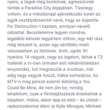
nyers, a tagok meg bunkónak, agresszívnek
tűntek a Paradise City klippjében. Tizenegy
voltam, és a mikulásnapi ajándékozás során az
egyik osztálytársamtól naná, hogy az Appetite
For Destruction-t kaptam, amolyan nevelő
célzattal. Becsületemre legyen mondva,
legalább kétszer legyűrtem otthon, egy-két rész
még tetszett is, aztán egy sértődés miatt
visszaadtam az illetőnek. Snitt, ugrás ’91
nyarára: 14 vagyok, nagy az izgalom, láttuk a T2
trailerét a tv-ben (minden esti reklámblokkban
lenyomták), tuti megnézzük a moziban, már
elég nagy vagyok hozzá, hiába korhatáros. Az
MTV-n meg persze ezerrel dübörög a You
Could Be Mine, de nem jön be, mindig
lehalkítom, csak a filmbejátszások érdekelnek a
klippben. Hiába, akkor épp az első – és utolsó –
rapkorszakomat élem (a Kylie Minogue, Michael