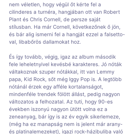
nem véletlen, hogy végül őt kérte fel a
cilinderes a turnéra, hangjában ott van Robert
Plant és Chris Cornell, de persze saját
stílusban. Ha már Cornell, következőnek ő jön,
és bár alig ismerni fel a hangját ezzel a falsetto-
val, libabőrös dallamokat hoz.
És így tovább, végig, igaz az album második
fele leheletnyivel kevésbé karakteres. Jó nóták
váltakoznak szuper nótákkal, itt van Lemmy
papa, Kid Rock, sőt még Iggy Pop is. A legtöbb
nótánál érzek egy afféle kortalanságot,
mindenféle trendek fölött állást, pedig nagyon
változatos a felhozatal. Az tuti, hogy 90-es
években iszonyú nagyon ütött volna ez a
zeneanyag, bár így is az év egyik sikerlemeze,
(még ha ez manapság nem is jelent már arany-
és platinalemezeket), igazi rock-házibuliba való