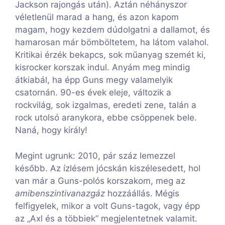
Jackson rajongás után). Aztán néhányszor
véletlenül marad a hang, és azon kapom
magam, hogy kezdem dúdolgatni a dallamot, és
hamarosan már bömböltetem, ha látom valahol.
Kritikai érzék bekapcs, sok műanyag szemét ki,
kisrocker korszak indul. Anyám meg mindig
átkiabál, ha épp Guns megy valamelyik
csatornán. 90-es évek eleje, változik a
rockvilág, sok izgalmas, eredeti zene, talán a
rock utolsó aranykora, ebbe csöppenek bele.
Naná, hogy király!
Megint ugrunk: 2010, pár száz lemezzel
később. Az ízlésem jócskán kiszélesedett, hol
van már a Guns-polós korszakom, meg az
amibenszintivanazgáz
hozzáállás. Mégis
felfigyelek, mikor a volt Guns-tagok, vagy épp
az „Axl és a többiek” megjelentetnek valamit.