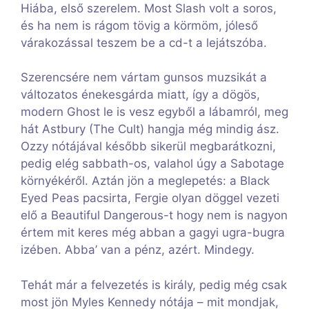
Hiába, első szerelem. Most Slash volt a soros,
és ha nem is rágom tövig a körmöm, jóleső
várakozással teszem be a cd-t a lejátszóba.
Szerencsére nem vártam gunsos muzsikát a
változatos énekesgárda miatt, így a dögös,
modern Ghost le is vesz egyből a lábamról, meg
hát Astbury (The Cult) hangja még mindig ász.
Ozzy nótájával később sikerül megbarátkozni,
pedig elég sabbath-os, valahol úgy a Sabotage
környékéről. Aztán jön a meglepetés: a Black
Eyed Peas pacsirta, Fergie olyan döggel vezeti
elő a Beautiful Dangerous-t hogy nem is nagyon
értem mit keres még abban a gagyi ugra-bugra
izében. Abba’ van a pénz, azért. Mindegy.
Tehát már a felvezetés is király, pedig még csak
most jön Myles Kennedy nótája – mit mondjak,