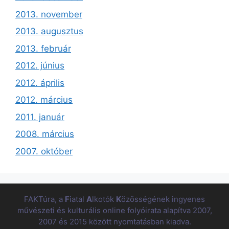
2013. november
2013. augusztus
2013. február
2012. június
2012. április
2012. március
2011. január
2008. március
2007. október
FAKTúra, a
F
iatal
A
lkotók
K
özösségének ingyenes
művészeti és kulturális online folyóirata alapítva 2007,
2007 és 2015 között nyomtatásban kiadva.