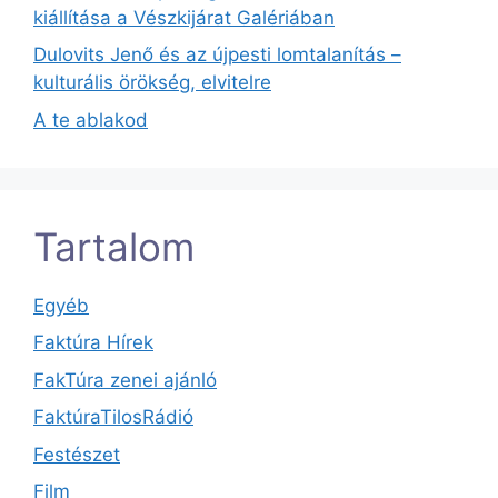
kiállítása a Vészkijárat Galériában
Dulovits Jenő és az újpesti lomtalanítás –
kulturális örökség, elvitelre
A te ablakod
Tartalom
Egyéb
Faktúra Hírek
FakTúra zenei ajánló
FaktúraTilosRádió
Festészet
Film