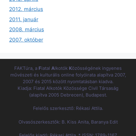
2012. március
2011. január
2008. március
2007. október
FAKTúra, a
F
iatal
A
lkotók
K
özösségének ingyenes
művészeti és kulturális online folyóirata alapítva 2007,
2007 és 2015 között nyomtatásban kiadva.
Kiadja: Fiatal Alkotók Közössége Civil Társaság
(alapítva 2005 Debrecen), Budapest.
Felelős szerkesztő: Rékasi Attila.
Olvasószerkesztők: B. Kiss Anita, Baranya Edit
Felelős kiadó: Rékasi Attila. * ISSN: 1789-1167