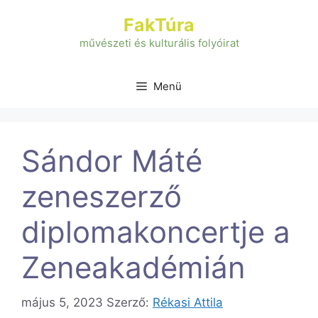
Kilépés
FakTúra
a
tartalomba
művészeti és kulturális folyóirat
Menü
Sándor Máté
zeneszerző
diplomakoncertje a
Zeneakadémián
május 5, 2023
Szerző:
Rékasi Attila