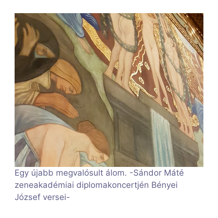
Egy újabb megvalósult álom. -Sándor Máté
zeneakadémiai diplomakoncertjén Bényei
József versei-