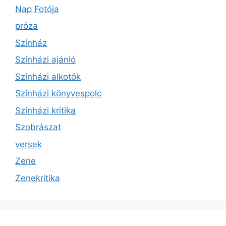
Nap Fotója
próza
Színház
Színházi ajánló
Színházi alkotók
Színházi könyvespolc
Színházi kritika
Szobrászat
versek
Zene
Zenekritika