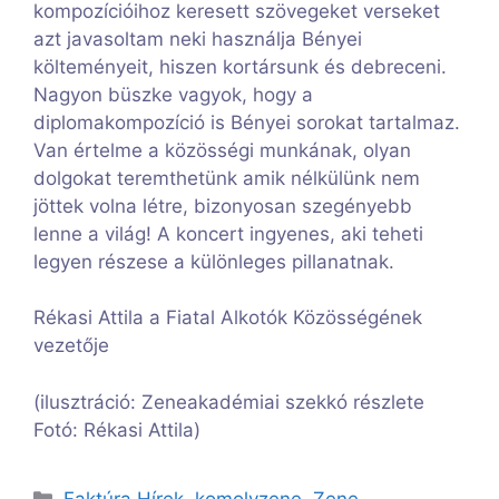
kompozícióihoz keresett szövegeket verseket
azt javasoltam neki használja Bényei
költeményeit, hiszen kortársunk és debreceni.
Nagyon büszke vagyok, hogy a
diplomakompozíció is Bényei sorokat tartalmaz.
Van értelme a közösségi munkának, olyan
dolgokat teremthetünk amik nélkülünk nem
jöttek volna létre, bizonyosan szegényebb
lenne a világ! A koncert ingyenes, aki teheti
legyen részese a különleges pillanatnak.
Rékasi Attila a Fiatal Alkotók Közösségének
vezetője
(ilusztráció: Zeneakadémiai szekkó részlete
Fotó: Rékasi Attila)
Kategória
Faktúra Hírek
,
komolyzene
,
Zene