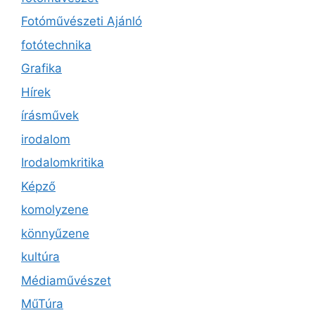
Fotóművészeti Ajánló
fotótechnika
Grafika
Hírek
írásművek
irodalom
Irodalomkritika
Képző
komolyzene
könnyűzene
kultúra
Médiaművészet
MűTúra