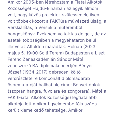
Amikor 2005-ben létrehoztam a Fiatal Alkotók
Közösségét Hajdú-Biharban az egyik álmom
volt, hogy közös projektek szülessenek, ilyen
volt többek között a FAKTúra művészeti újság, a
Verskiállítás, a Versek a műteremből
hangoskönyv. Ezek sem voltak kis dolgok, de az
esetek többségében a megyehatáron belül
illetve az Alföldön maradtak. Holnap (2023.
május 5. 19:00 Solti Terem) Budapesten a Liszt
Ferenc Zeneakadémián Sándor Máté
zeneszerző BA diplomakoncertjén Bényei
József (1934-2017) debreceni költő
versrészleteire komponált diplomadarab
ősbemutatóját hallhatjuk, címe: Bényei-dalok
(szoprán hangra, fuvolára és zongorára). Máté a
FAK (Fiatal Alkotók Közössége) legfiatalabb
alkotója lett amikor figyelmembe fókuszába
került kiemelkedő tehetsége. Amikor