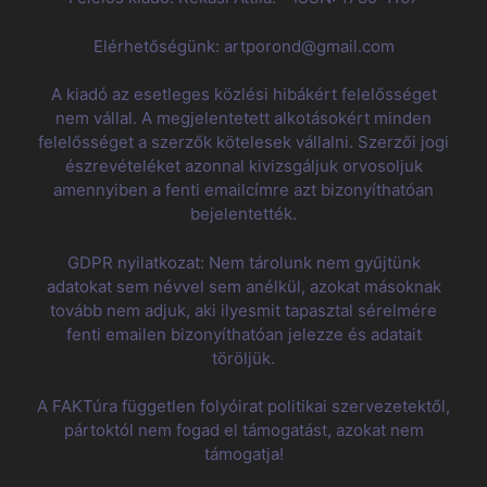
Elérhetőségünk: artporond@gmail.com
A kiadó az esetleges közlési hibákért felelősséget
nem vállal. A megjelentetett alkotásokért minden
felelősséget a szerzők kötelesek vállalni. Szerzői jogi
észrevételéket azonnal kivizsgáljuk orvosoljuk
amennyiben a fenti emailcímre azt bizonyíthatóan
bejelentették.
GDPR nyilatkozat: Nem tárolunk nem gyűjtünk
adatokat sem névvel sem anélkül, azokat másoknak
tovább nem adjuk, aki ilyesmit tapasztal sérelmére
fenti emailen bizonyíthatóan jelezze és adatait
töröljük.
A FAKTúra független folyóirat politikai szervezetektől,
pártoktól nem fogad el támogatást, azokat nem
támogatja!