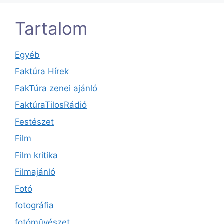
Tartalom
Egyéb
Faktúra Hírek
FakTúra zenei ajánló
FaktúraTilosRádió
Festészet
Film
Film kritika
Filmajánló
Fotó
fotográfia
fotóművészet