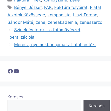
Címkék
Bényei József
,
FAK
,
FakTúra folyóirat
,
Fiatal
Alkotók Közössége
,
komponista
,
Liszt Ferenc
,
Sándor Máté
,
zene
,
zeneakadémia
,
zeneszerző
Színek és terek – a fotóművészet
liberalizációja
Merész, nyomokban pimasz fiatal festők:
Facebook
YouTube
Keresés
Keresés