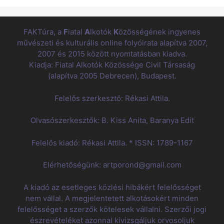
FAKTúra, a
F
iatal
A
lkotók
K
özösségének ingyenes
művészeti és kulturális online folyóirata alapítva 2007,
2007 és 2015 között nyomtatásban kiadva.
Kiadja: Fiatal Alkotók Közössége Civil Társaság
(alapítva 2005 Debrecen), Budapest.
Felelős szerkesztő: Rékasi Attila.
Olvasószerkesztők: B. Kiss Anita, Baranya Edit
Felelős kiadó: Rékasi Attila. * ISSN: 1789-1167
Elérhetőségünk: artporond@gmail.com
A kiadó az esetleges közlési hibákért felelősséget
nem vállal. A megjelentetett alkotásokért minden
felelősséget a szerzők kötelesek vállalni. Szerzői jogi
észrevételéket azonnal kivizsgáljuk orvosoljuk