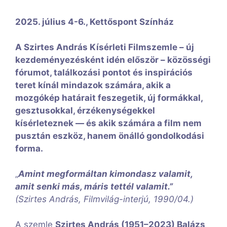
2025. július 4-6., Kettőspont Színház
A Szirtes András Kísérleti Filmszemle – új
kezdeményezésként idén először – közösségi
fórumot, találkozási pontot és inspirációs
teret kínál mindazok számára, akik a
mozgókép határait feszegetik, új formákkal,
gesztusokkal, érzékenységekkel
kísérleteznek — és akik számára a film nem
pusztán eszköz, hanem önálló gondolkodási
forma.
„
Amint megformáltan kimondasz valamit,
amit senki más, máris tettél valamit.”
(Szirtes András, Filmvilág-interjú, 1990/04.)
A szemle
Szirtes András (1951–2023) Balázs