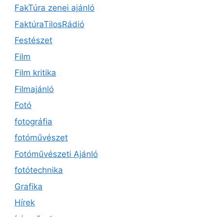
FakTúra zenei ajánló
FaktúraTilosRádió
Festészet
Film
Film kritika
Filmajánló
Fotó
fotográfia
fotóművészet
Fotóművészeti Ajánló
fotótechnika
Grafika
Hírek