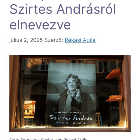
Szirtes Andrásról
elnevezve
július 2, 2025
Szerző:
Rékasi Attila
Fotó: Formanek Csaba, írás Rékasi Attila