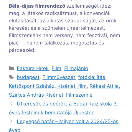
Béla-díjas filmrendező
szellemiségét idézi
meg: a játékos radikalizmust, a konvenciók
elutasítását, az alkotás szabadságát, az örök
keresést és a szüntelen újraértelmezést.
Filmszemlénk nem verseny, nem fesztivál, nem
piac — hanem találkozás, megosztás és
párbeszéd.
Kategória
Faktúra Hírek
,
Film
,
Filmajánló
Címkék
budapest
,
Filmművészet
,
fotókiállítás
,
Kettőspont Színház
,
Kísérleti film
,
Rékasi Attila
,
Szirtes András Kísérleti Filmszemle
Útkeresők és beérők, a Budai Rajziskola 3.
éves festőinek bemutatója Újpesten
Legvégső határ – Milyen volt a 2024/25-ös
évad