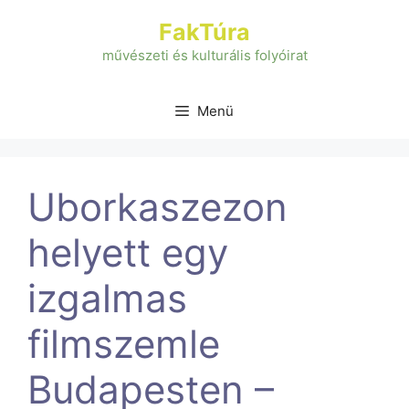
Kilépés
FakTúra
a
tartalomba
művészeti és kulturális folyóirat
Menü
Uborkaszezon
helyett egy
izgalmas
filmszemle
Budapesten –