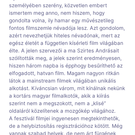
személyében szerény, közvetlen embert
ismertem meg anno, nem hiszem, hogy
gondolta volna, ily hamar egy művészetileg
fontos filmszemle névadója lesz. Azt gondolom,
azért nevezhetjük hiteles névadónak, mert az
egész életét a független kísérleti film világában
élte. A jelen szervezői a ma Szirtes Andrásait
szólították meg, a jelek szerint eredményesen,
hiszen három napba is épphogy besűríthető az
elfogadott, hatvan film. Magam nagyon ritkán
látok a mainstream filmek világában unikális
alkotást. Kíváncsian várom, mit kínálnak nekünk
a kortárs magyar filmalkotók, akik a kiírás
szerint nem a megszokott, nem a „klisé”
oldaláról közelítenek a mozgókép világához.
A fesztivál filmjei ingyenesen megtekinthetők,
de a helybiztosítás regisztrációhoz kötött. Még
vannak szabad helyek, de nem árt fürgének