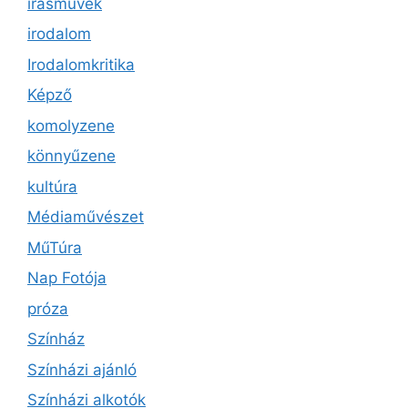
írásművek
irodalom
Irodalomkritika
Képző
komolyzene
könnyűzene
kultúra
Médiaművészet
MűTúra
Nap Fotója
próza
Színház
Színházi ajánló
Színházi alkotók