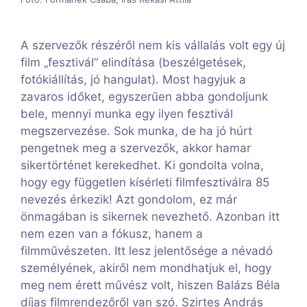
A szervezők részéről nem kis vállalás volt egy új
film „fesztivál” elindítása (beszélgetések,
fotókiállítás, jó hangulat). Most hagyjuk a
zavaros időket, egyszerűen abba gondoljunk
bele, mennyi munka egy ilyen fesztivál
megszervezése. Sok munka, de ha jó húrt
pengetnek meg a szervezők, akkor hamar
sikertörténet kerekedhet. Ki gondolta volna,
hogy egy független kísérleti filmfesztiválra 85
nevezés érkezik! Azt gondolom, ez már
önmagában is sikernek nevezhető. Azonban itt
nem ezen van a fókusz, hanem a
filmművészeten. Itt lesz jelentősége a névadó
személyének, akiről nem mondhatjuk el, hogy
meg nem érett művész volt, hiszen Balázs Béla
díjas filmrendezőről van szó. Szirtes András