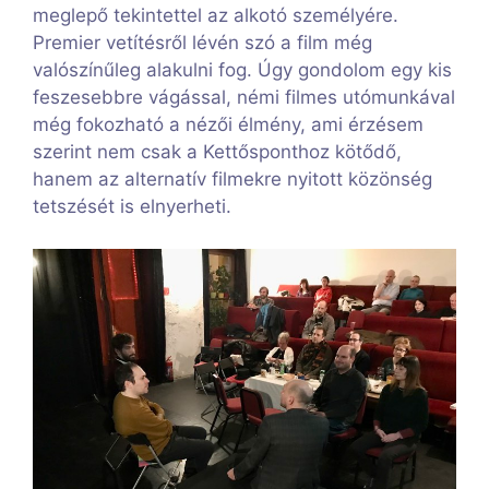
meglepő tekintettel az alkotó személyére.
Premier vetítésről lévén szó a film még
valószínűleg alakulni fog. Úgy gondolom egy kis
feszesebbre vágással, némi filmes utómunkával
még fokozható a nézői élmény, ami érzésem
szerint nem csak a Kettősponthoz kötődő,
hanem az alternatív filmekre nyitott közönség
tetszését is elnyerheti.