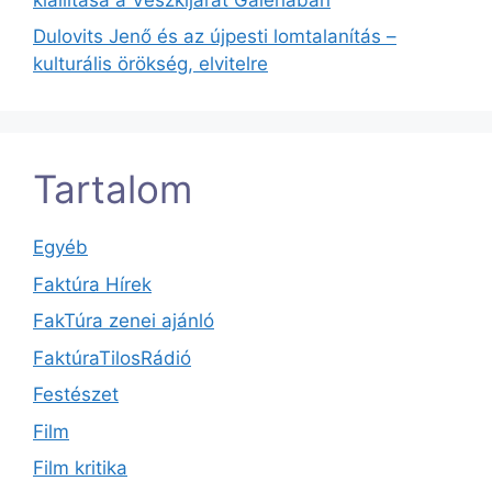
Dulovits Jenő és az újpesti lomtalanítás –
kulturális örökség, elvitelre
Tartalom
Egyéb
Faktúra Hírek
FakTúra zenei ajánló
FaktúraTilosRádió
Festészet
Film
Film kritika