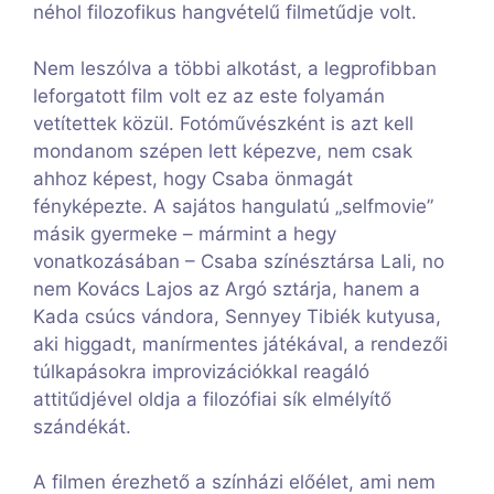
néhol filozofikus hangvételű filmetűdje volt.
Nem leszólva a többi alkotást, a legprofibban
leforgatott film volt ez az este folyamán
vetítettek közül. Fotóművészként is azt kell
mondanom szépen lett képezve, nem csak
ahhoz képest, hogy Csaba önmagát
fényképezte. A sajátos hangulatú „selfmovie”
másik gyermeke – mármint a hegy
vonatkozásában – Csaba színésztársa Lali, no
nem Kovács Lajos az Argó sztárja, hanem a
Kada csúcs vándora, Sennyey Tibiék kutyusa,
aki higgadt, manírmentes játékával, a rendezői
túlkapásokra improvizációkkal reagáló
attitűdjével oldja a filozófiai sík elmélyítő
szándékát.
A filmen érezhető a színházi előélet, ami nem