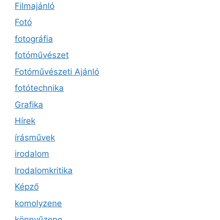
Filmajánló
Fotó
fotográfia
fotóművészet
Fotóművészeti Ajánló
fotótechnika
Grafika
Hírek
írásművek
irodalom
Irodalomkritika
Képző
komolyzene
könnyűzene