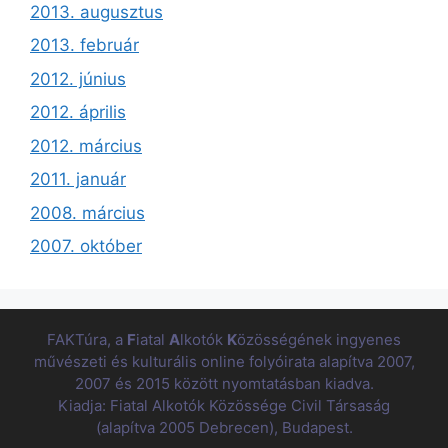
2013. augusztus
2013. február
2012. június
2012. április
2012. március
2011. január
2008. március
2007. október
FAKTúra, a
F
iatal
A
lkotók
K
özösségének ingyenes
művészeti és kulturális online folyóirata alapítva 2007,
2007 és 2015 között nyomtatásban kiadva.
Kiadja: Fiatal Alkotók Közössége Civil Társaság
(alapítva 2005 Debrecen), Budapest.