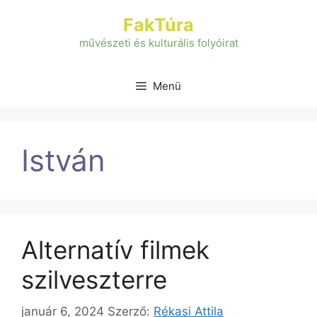
Kilépés
FakTúra
a
tartalomba
művészeti és kulturális folyóirat
Menü
István
Alternatív filmek
szilveszterre
január 6, 2024
Szerző:
Rékasi Attila