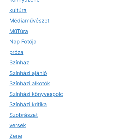
kultúra
Médiaművészet
MűTúra
Nap Fotója
próza
Színház
Színházi ajánló
Színházi alkotók
Színházi könyvespolc
Színházi kritika
Szobrászat
versek
Zene