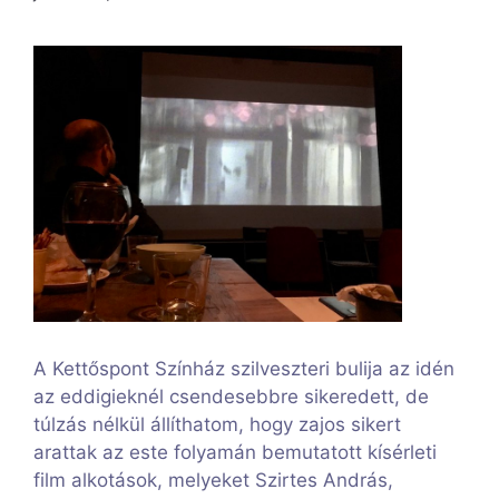
A Kettőspont Színház szilveszteri bulija az idén
az eddigieknél csendesebbre sikeredett, de
túlzás nélkül állíthatom, hogy zajos sikert
arattak az este folyamán bemutatott kísérleti
film alkotások, melyeket Szirtes András,