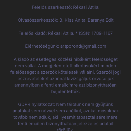
Felelős szerkesztő: Rékasi Attila.
Olvasószerkesztők: B. Kiss Anita, Baranya Edit
Felelős kiadó: Rékasi Attila. * ISSN: 1789-1167
Elérhetőségünk: artporond@gmail.com
A kiadó az esetleges közlési hibákért felelősséget
nem vállal. A megjelentetett alkotásokért minden
felelősséget a szerzők kötelesek vállalni. Szerzői jogi
észrevételéket azonnal kivizsgáljuk orvosoljuk
amennyiben a fenti emailcímre azt bizonyíthatóan
bejelentették.
GDPR nyilatkozat: Nem tárolunk nem gyűjtünk
adatokat sem névvel sem anélkül, azokat másoknak
tovább nem adjuk, aki ilyesmit tapasztal sérelmére
fenti emailen bizonyíthatóan jelezze és adatait
töröljük.