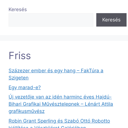
Keresés
Keresés
Friss
Százezer ember és egy hang – FakTúra a
Szigeten
Egy marad-e?
Új vezetője van az idén harminc éves Hajdú-
Bihari Grafikai Művésztelepnek – Lénárt Attila
grafikusművész
Robin Grant Sperling és Szabó Ottó Robotto
kiállítása a Vészkijárat Galériában