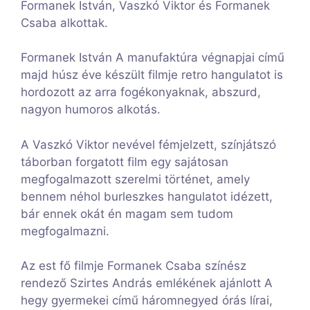
Formanek István, Vaszkó Viktor és Formanek
Csaba alkottak.
Formanek István A manufaktúra végnapjai című
majd húsz éve készült filmje retro hangulatot is
hordozott az arra fogékonyaknak, abszurd,
nagyon humoros alkotás.
A Vaszkó Viktor nevével fémjelzett, színjátszó
táborban forgatott film egy sajátosan
megfogalmazott szerelmi történet, amely
bennem néhol burleszkes hangulatot idézett,
bár ennek okát én magam sem tudom
megfogalmazni.
Az est fő filmje Formanek Csaba színész
rendező Szirtes András emlékének ajánlott A
hegy gyermekei című háromnegyed órás lírai,