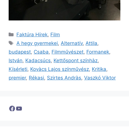
Kategória
Faktúra Hírek
,
Film
Címkék
A hegy gyermekei
,
Alternatív
,
Attila
,
budapest
,
Csaba
,
Filmművészet
,
Formanek
,
István
,
Kadacsúcs
,
Kettőspont színhàz
,
Kísérleti
,
Kovàcs Lajos színművész
,
Kritika
,
premier
,
Rékasi
,
Szirtes Andràs
,
Vaszkó Viktor
Facebook
YouTube