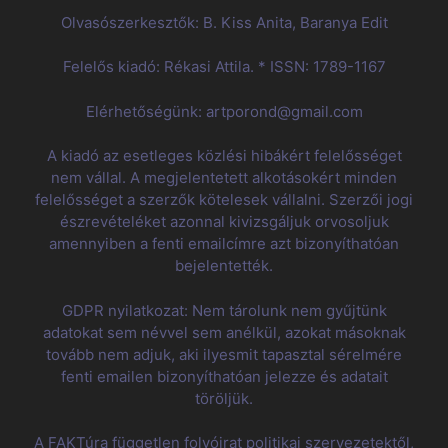
Olvasószerkesztők: B. Kiss Anita, Baranya Edit
Felelős kiadó: Rékasi Attila. * ISSN: 1789-1167
Elérhetőségünk: artporond@gmail.com
A kiadó az esetleges közlési hibákért felelősséget
nem vállal. A megjelentetett alkotásokért minden
felelősséget a szerzők kötelesek vállalni. Szerzői jogi
észrevételéket azonnal kivizsgáljuk orvosoljuk
amennyiben a fenti emailcímre azt bizonyíthatóan
bejelentették.
GDPR nyilatkozat: Nem tárolunk nem gyűjtünk
adatokat sem névvel sem anélkül, azokat másoknak
tovább nem adjuk, aki ilyesmit tapasztal sérelmére
fenti emailen bizonyíthatóan jelezze és adatait
töröljük.
A FAKTúra független folyóirat politikai szervezetektől,