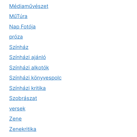
Médiaművészet
MűTúra
Nap Fotója
próza
Színház
Színházi ajánló
Színházi alkotók
Színházi könyvespolc
Színházi kritika
Szobrászat
versek
Zene
Zenekritika