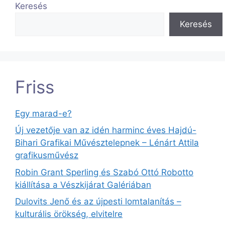
Keresés
Keresés
Friss
Egy marad-e?
Új vezetője van az idén harminc éves Hajdú-
Bihari Grafikai Művésztelepnek – Lénárt Attila
grafikusművész
Robin Grant Sperling és Szabó Ottó Robotto
kiállítása a Vészkijárat Galériában
Dulovits Jenő és az újpesti lomtalanítás –
kulturális örökség, elvitelre