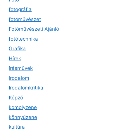
fotográfia
fotóművészet
Fotóművészeti Ajánló
fotótechnika
Grafika
Hírek
írásművek
irodalom
Irodalomkritika
Képző
komolyzene
könnyűzene
kultúra