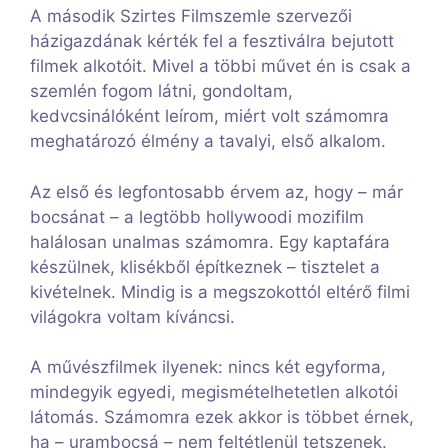
A második Szirtes Filmszemle szervezői
házigazdának kérték fel a fesztiválra bejutott
filmek alkotóit. Mivel a többi művet én is csak a
szemlén fogom látni, gondoltam,
kedvcsinálóként leírom, miért volt számomra
meghatározó élmény a tavalyi, első alkalom.
Az első és legfontosabb érvem az, hogy – már
bocsánat – a legtöbb hollywoodi mozifilm
halálosan unalmas számomra. Egy kaptafára
készülnek, klisékből építkeznek – tisztelet a
kivételnek. Mindig is a megszokottól eltérő filmi
világokra voltam kíváncsi.
A művészfilmek ilyenek: nincs két egyforma,
mindegyik egyedi, megismételhetetlen alkotói
látomás. Számomra ezek akkor is többet érnek,
ha – urambocsá – nem feltétlenül tetszenek.