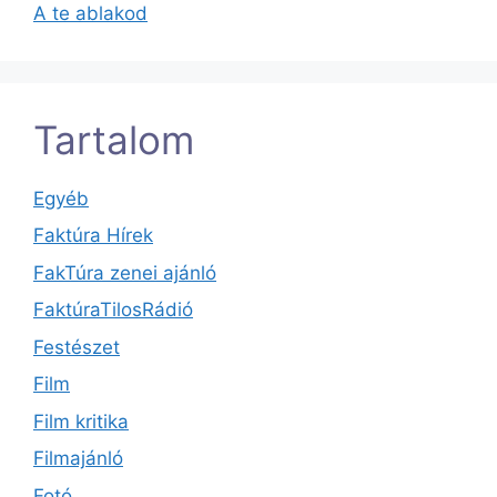
A te ablakod
Tartalom
Egyéb
Faktúra Hírek
FakTúra zenei ajánló
FaktúraTilosRádió
Festészet
Film
Film kritika
Filmajánló
Fotó