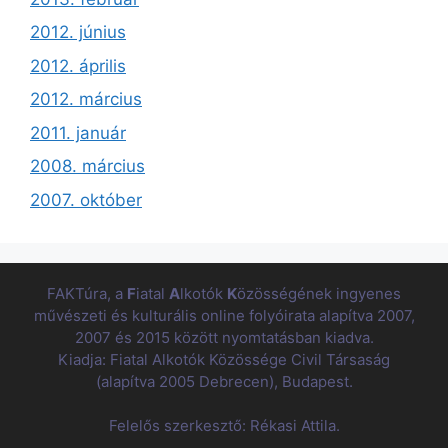
2012. június
2012. április
2012. március
2011. január
2008. március
2007. október
FAKTúra, a
F
iatal
A
lkotók
K
özösségének ingyenes
művészeti és kulturális online folyóirata alapítva 2007,
2007 és 2015 között nyomtatásban kiadva.
Kiadja: Fiatal Alkotók Közössége Civil Társaság
(alapítva 2005 Debrecen), Budapest.
Felelős szerkesztő: Rékasi Attila.