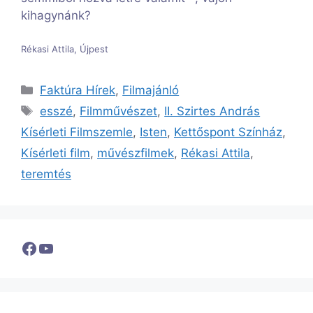
kihagynánk?
Rékasi Attila, Újpest
Kategória
Faktúra Hírek
,
Filmajánló
Címkék
esszé
,
Filmművészet
,
II. Szirtes András
Kísérleti Filmszemle
,
Isten
,
Kettőspont Színház
,
Kísérleti film
,
művészfilmek
,
Rékasi Attila
,
teremtés
Facebook
YouTube