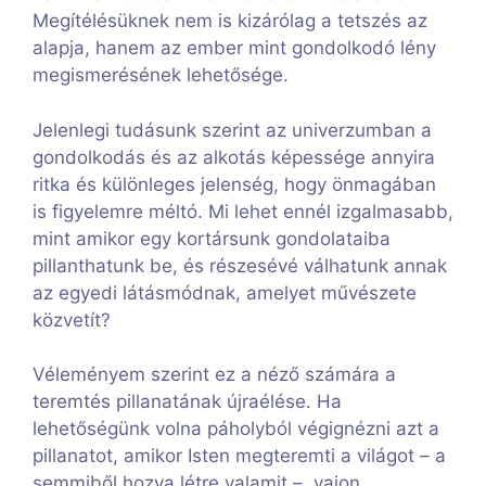
Megítélésüknek nem is kizárólag a tetszés az
alapja, hanem az ember mint gondolkodó lény
megismerésének lehetősége.
Jelenlegi tudásunk szerint az univerzumban a
gondolkodás és az alkotás képessége annyira
ritka és különleges jelenség, hogy önmagában
is figyelemre méltó. Mi lehet ennél izgalmasabb,
mint amikor egy kortársunk gondolataiba
pillanthatunk be, és részesévé válhatunk annak
az egyedi látásmódnak, amelyet művészete
közvetít?
Véleményem szerint ez a néző számára a
teremtés pillanatának újraélése. Ha
lehetőségünk volna páholyból végignézni azt a
pillanatot, amikor Isten megteremti a világot – a
semmiből hozva létre valamit –, vajon