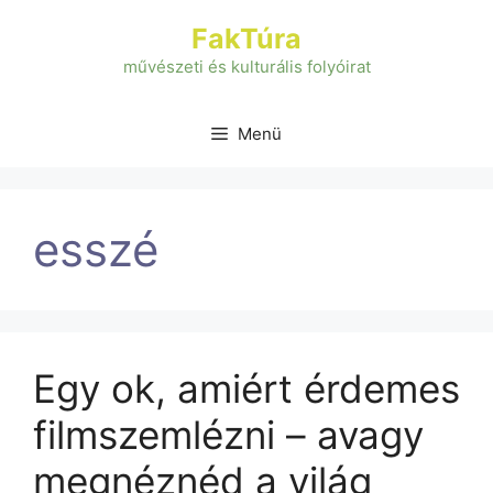
Kilépés
FakTúra
a
tartalomba
művészeti és kulturális folyóirat
Menü
esszé
Egy ok, amiért érdemes
filmszemlézni – avagy
megnéznéd a világ