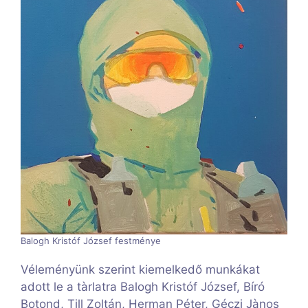
Balogh Kristóf József festménye
Véleményünk szerint kiemelkedő munkákat
adott le a tàrlatra Balogh Kristóf József, Bíró
Botond, Till Zoltán, Herman Péter, Géczi Jànos