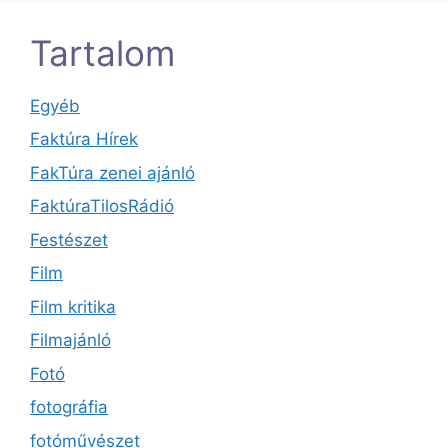
Tartalom
Egyéb
Faktúra Hírek
FakTúra zenei ajánló
FaktúraTilosRádió
Festészet
Film
Film kritika
Filmajánló
Fotó
fotográfia
fotóművészet