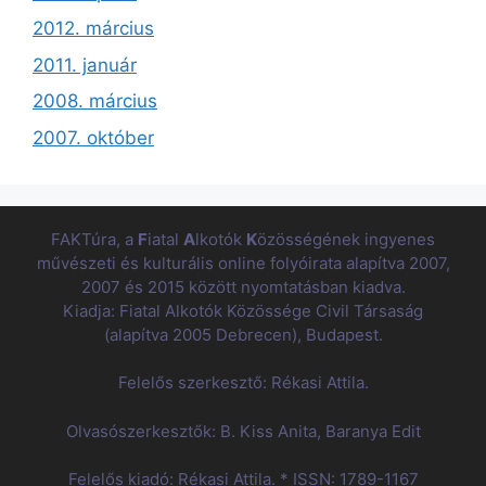
2012. március
2011. január
2008. március
2007. október
FAKTúra, a
F
iatal
A
lkotók
K
özösségének ingyenes
művészeti és kulturális online folyóirata alapítva 2007,
2007 és 2015 között nyomtatásban kiadva.
Kiadja: Fiatal Alkotók Közössége Civil Társaság
(alapítva 2005 Debrecen), Budapest.
Felelős szerkesztő: Rékasi Attila.
Olvasószerkesztők: B. Kiss Anita, Baranya Edit
Felelős kiadó: Rékasi Attila. * ISSN: 1789-1167