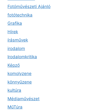
Fotóművészeti Ajánló
fotótechnika
Grafika
Hírek
írásművek
irodalom
Irodalomkritika
Képző
komolyzene
könnyűzene
kultúra
Médiaművészet
MűTúra