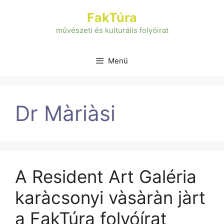
Kilépés
FakTúra
a
tartalomba
művészeti és kulturális folyóirat
Menü
Dr Màriàsi
A Resident Art Galéria
karàcsonyi vàsàràn jàrt
a FakTúra folyóírat