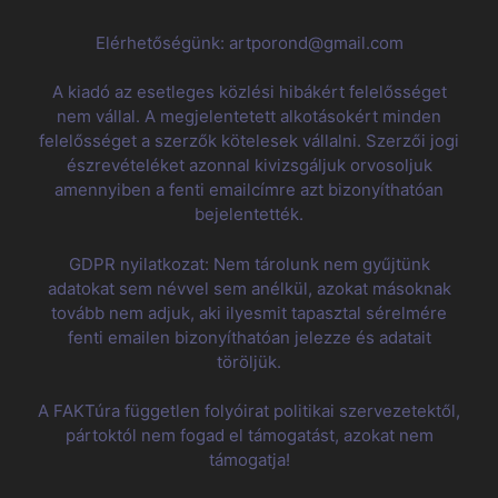
Elérhetőségünk: artporond@gmail.com
A kiadó az esetleges közlési hibákért felelősséget
nem vállal. A megjelentetett alkotásokért minden
felelősséget a szerzők kötelesek vállalni. Szerzői jogi
észrevételéket azonnal kivizsgáljuk orvosoljuk
amennyiben a fenti emailcímre azt bizonyíthatóan
bejelentették.
GDPR nyilatkozat: Nem tárolunk nem gyűjtünk
adatokat sem névvel sem anélkül, azokat másoknak
tovább nem adjuk, aki ilyesmit tapasztal sérelmére
fenti emailen bizonyíthatóan jelezze és adatait
töröljük.
A FAKTúra független folyóirat politikai szervezetektől,
pártoktól nem fogad el támogatást, azokat nem
támogatja!