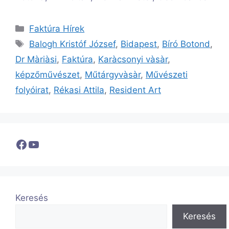
Kategória
Faktúra Hírek
Címkék
Balogh Kristóf József
,
Bidapest
,
Bíró Botond
,
Dr Màriàsi
,
Faktúra
,
Karàcsonyi vàsàr
,
képzőművészet
,
Műtárgyvàsàr
,
Művészeti
folyóirat
,
Rékasi Attila
,
Resident Art
Facebook
YouTube
Keresés
Keresés