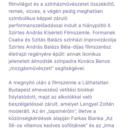
filmvilágot és a színházművészetet összekötő,
remek, vicces, a végén pedig meghatóan
szimbolikus képpel záruló
performanszelőadással indult a hiánypótló II.
Szirtes András Kísérleti Filmszemle. Formanek
Csaba és Szitás Balázs színházi improvizációja
Szirtes András Balázs Béla-díjas filmszerész
életrajzi regényére épült: annak ikonikus
jeleneteit álmodták színpadra Kovács Bence
„mozgásművészeti” segítségével.
A megnyitó után a filmszemle a Láthatatlan
Budapest elnevezésű vetítési blokkal
folytatódott, majd az alkotókkal való
beszélgetéssel zárult, amelyet Lengyel Zoltán
moderált. Az én „tapsmérőm”, illetve a
közönségkérdések alapján Farkas Bianka „Az
56-os villamos kedves sofőrjének” és az „Irma