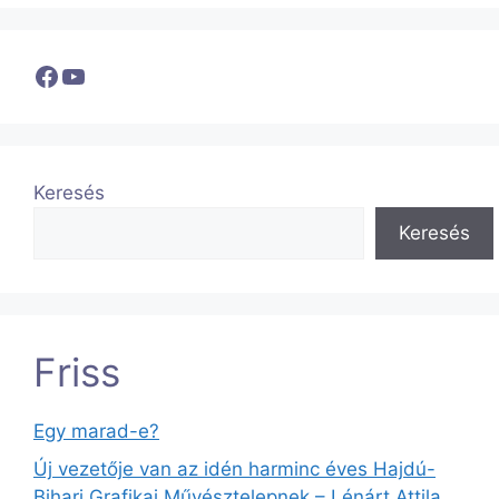
Facebook
YouTube
Keresés
Keresés
Friss
Egy marad-e?
Új vezetője van az idén harminc éves Hajdú-
Bihari Grafikai Művésztelepnek – Lénárt Attila