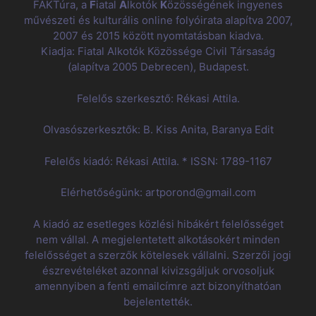
FAKTúra, a
F
iatal
A
lkotók
K
özösségének ingyenes
művészeti és kulturális online folyóirata alapítva 2007,
2007 és 2015 között nyomtatásban kiadva.
Kiadja: Fiatal Alkotók Közössége Civil Társaság
(alapítva 2005 Debrecen), Budapest.
Felelős szerkesztő: Rékasi Attila.
Olvasószerkesztők: B. Kiss Anita, Baranya Edit
Felelős kiadó: Rékasi Attila. * ISSN: 1789-1167
Elérhetőségünk: artporond@gmail.com
A kiadó az esetleges közlési hibákért felelősséget
nem vállal. A megjelentetett alkotásokért minden
felelősséget a szerzők kötelesek vállalni. Szerzői jogi
észrevételéket azonnal kivizsgáljuk orvosoljuk
amennyiben a fenti emailcímre azt bizonyíthatóan
bejelentették.