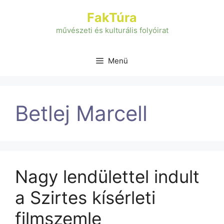
Kilépés
FakTúra
a
tartalomba
művészeti és kulturális folyóirat
Menü
Betlej Marcell
Nagy lendülettel indult
a Szirtes kísérleti
filmszemle