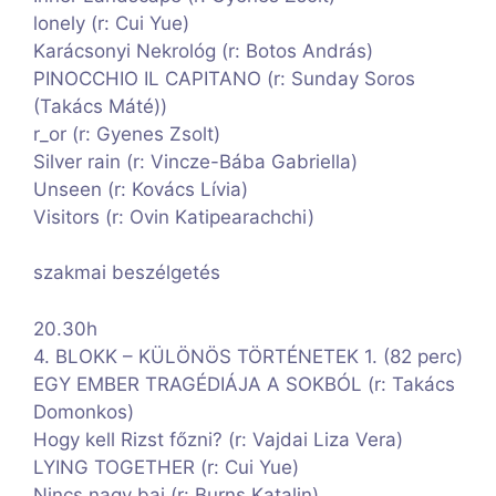
lonely (r: Cui Yue)
Karácsonyi Nekrológ (r: Botos András)
PINOCCHIO IL CAPITANO (r: Sunday Soros
(Takács Máté))
r_or (r: Gyenes Zsolt)
Silver rain (r: Vincze-Bába Gabriella)
Unseen (r: Kovács Lívia)
Visitors (r: Ovin Katipearachchi)
szakmai beszélgetés
20.30h
4. BLOKK – KÜLÖNÖS TÖRTÉNETEK 1. (82 perc)
EGY EMBER TRAGÉDIÁJA A SOKBÓL (r: Takács
Domonkos)
Hogy kell Rizst főzni? (r: Vajdai Liza Vera)
LYING TOGETHER (r: Cui Yue)
Nincs nagy baj (r: Burns Katalin)