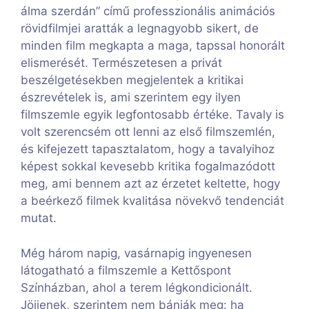
álma szerdán” című professzionális animációs
rövidfilmjei aratták a legnagyobb sikert, de
minden film megkapta a maga, tapssal honorált
elismerését. Természetesen a privát
beszélgetésekben megjelentek a kritikai
észrevételek is, ami szerintem egy ilyen
filmszemle egyik legfontosabb értéke. Tavaly is
volt szerencsém ott lenni az első filmszemlén,
és kifejezett tapasztalatom, hogy a tavalyihoz
képest sokkal kevesebb kritika fogalmazódott
meg, ami bennem azt az érzetet keltette, hogy
a beérkező filmek kvalitása növekvő tendenciát
mutat.
Még három napig, vasárnapig ingyenesen
látogatható a filmszemle a Kettőspont
Színházban, ahol a terem légkondicionált.
Jöjjenek, szerintem nem bánják meg: ha