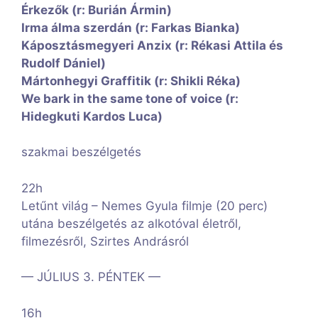
Érkezők (r: Burián Ármin)
Irma álma szerdán (r: Farkas Bianka)
Káposztásmegyeri Anzix (r: Rékasi Attila és
Rudolf Dániel)
Mártonhegyi Graffitik (r: Shikli Réka)
We bark in the same tone of voice (r:
Hidegkuti Kardos Luca)
szakmai beszélgetés
22h
Letűnt világ – Nemes Gyula filmje (20 perc)
utána beszélgetés az alkotóval életről,
filmezésről, Szirtes Andrásról
— JÚLIUS 3. PÉNTEK —
16h