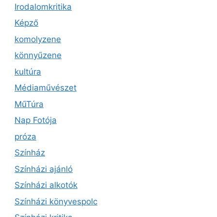
Irodalomkritika
Képző
komolyzene
könnyűzene
kultúra
Médiaművészet
MűTúra
Nap Fotója
próza
Színház
Színházi ajánló
Színházi alkotók
Színházi könyvespolc