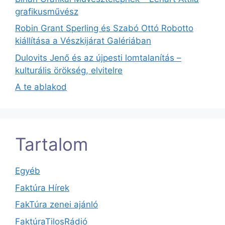
grafikusművész
Robin Grant Sperling és Szabó Ottó Robotto
kiállítása a Vészkijárat Galériában
Dulovits Jenő és az újpesti lomtalanítás –
kulturális örökség, elvitelre
A te ablakod
Tartalom
Egyéb
Faktúra Hírek
FakTúra zenei ajánló
FaktúraTilosRádió