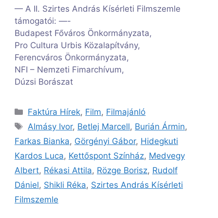
— A II. Szirtes András Kísérleti Filmszemle
támogatói: —-
Budapest Főváros Önkormányzata,
Pro Cultura Urbis Közalapítvány,
Ferencváros Önkormányzata,
NFI – Nemzeti Fimarchívum,
Dúzsi Borászat
Kategória
Faktúra Hírek
,
Film
,
Filmajánló
Címkék
Almásy Ivor
,
Betlej Marcell
,
Burián Ármin
,
Farkas Bianka
,
Görgényi Gábor
,
Hidegkuti
Kardos Luca
,
Kettőspont Színház
,
Medvegy
Albert
,
Rékasi Attila
,
Rözge Borisz
,
Rudolf
Dániel
,
Shikli Réka
,
Szirtes András Kísérleti
Filmszemle