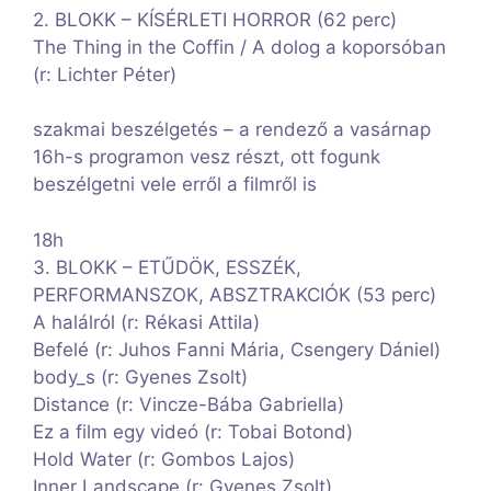
2. BLOKK – KÍSÉRLETI HORROR (62 perc)
The Thing in the Coffin / A dolog a koporsóban
(r: Lichter Péter)
szakmai beszélgetés – a rendező a vasárnap
16h-s programon vesz részt, ott fogunk
beszélgetni vele erről a filmről is
18h
3. BLOKK – ETŰDÖK, ESSZÉK,
PERFORMANSZOK, ABSZTRAKCIÓK (53 perc)
A halálról (r: Rékasi Attila)
Befelé (r: Juhos Fanni Mária, Csengery Dániel)
body_s (r: Gyenes Zsolt)
Distance (r: Vincze-Bába Gabriella)
Ez a film egy videó (r: Tobai Botond)
Hold Water (r: Gombos Lajos)
Inner Landscape (r: Gyenes Zsolt)