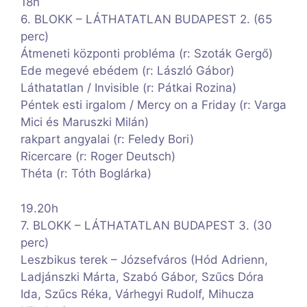
18h
6. BLOKK – LÁTHATATLAN BUDAPEST 2. (65
perc)
Átmeneti központi probléma (r: Szoták Gergő)
Ede megevé ebédem (r: László Gábor)
Láthatatlan / Invisible (r: Pátkai Rozina)
Péntek esti irgalom / Mercy on a Friday (r: Varga
Mici és Maruszki Milán)
rakpart angyalai (r: Feledy Bori)
Ricercare (r: Roger Deutsch)
Théta (r: Tóth Boglárka)
19.20h
7. BLOKK – LÁTHATATLAN BUDAPEST 3. (30
perc)
Leszbikus terek – Józsefváros (Hód Adrienn,
Ladjánszki Márta, Szabó Gábor, Szűcs Dóra
Ida, Szűcs Réka, Várhegyi Rudolf, Mihucza