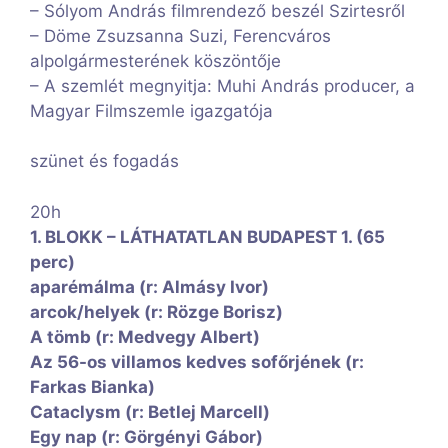
– Sólyom András filmrendező beszél Szirtesről
– Döme Zsuzsanna Suzi, Ferencváros
alpolgármesterének köszöntője
– A szemlét megnyitja: Muhi András producer, a
Magyar Filmszemle igazgatója
szünet és fogadás
20h
1. BLOKK – LÁTHATATLAN BUDAPEST 1. (65
perc)
aparémálma (r: Almásy Ivor)
arcok/helyek (r: Rözge Borisz)
A tömb (r: Medvegy Albert)
Az 56-os villamos kedves sofőrjének (r:
Farkas Bianka)
Cataclysm (r: Betlej Marcell)
Egy nap (r: Görgényi Gábor)