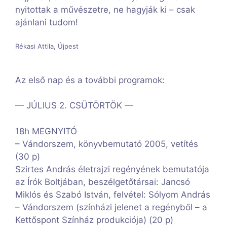
nyitottak a művészetre, ne hagyják ki – csak
ajánlani tudom!
Rékasi Attila, Újpest
Az első nap és a további programok:
— JÚLIUS 2. CSÜTÖRTÖK —
18h MEGNYITÓ
– Vándorszem, könyvbemutató 2005, vetítés
(30 p)
Szirtes András életrajzi regényének bemutatója
az Írók Boltjában, beszélgetőtársai: Jancsó
Miklós és Szabó István, felvétel: Sólyom András
– Vándorszem (színházi jelenet a regényből – a
Kettőspont Színház produkciója) (20 p)