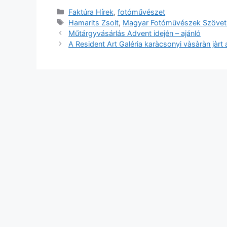
Kategória
Faktúra Hírek
,
fotóművészet
Címkék
Hamarits Zsolt
,
Magyar Fotóművészek Szöve
Műtárgyvásárlás Advent idején – ajánló
A Resident Art Galéria karàcsonyi vàsàràn jàrt 