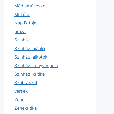
Médiaművészet
MűTúra
Nap Fotója
próza
Színház
Színházi ajánló
Színházi alkotók
Színházi könyvespolc
Színházi kritika
Szobrászat
versek
Zene
Zenekritika