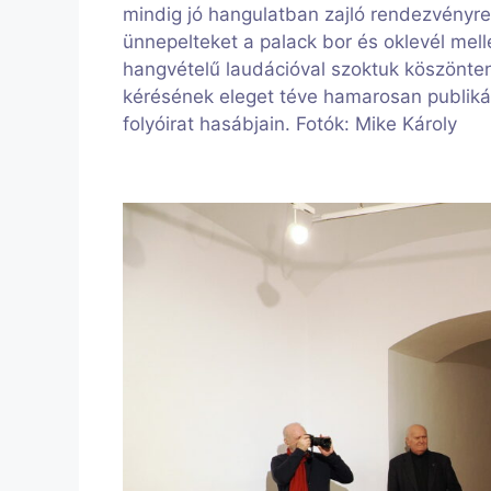
mindig jó hangulatban zajló rendezvényr
ünnepelteket a palack bor és oklevél mel
hangvételű laudációval szoktuk köszönte
kérésének eleget téve hamarosan publikálni
folyóirat hasábjain. Fotók: Mike Károly