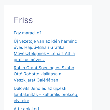
Friss
Egy marad-e?
Új vezetője van az idén harminc
éves Hajdú-Bihari Grafikai
Művésztelepnek – Lénárt Attila
grafikusművész
Robin Grant Sperling és Szabó
Ottó Robotto kiállítása a
Vészkijárat Galériában
Dulovits Jenő és az újpesti
lomtalanítás – kulturális örökség,
elvitelre
A te ablakod