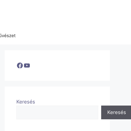
űvészet
Facebook
YouTube
Keresés
Keresés