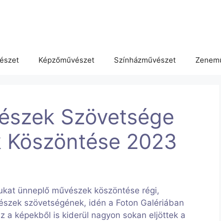
észet
Képzőművészet
Színházművészet
Zenem
észek Szövetsége
k Köszöntése 2023
jukat ünneplő művészek köszöntése régi,
szek szövetségének, idén a Foton Galériában
 a képekből is kiderül nagyon sokan eljöttek a