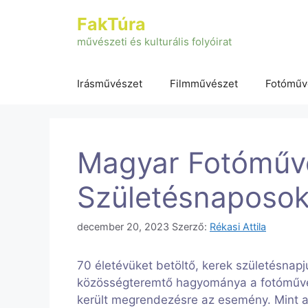
Kilépés
FakTúra
a
tartalomba
művészeti és kulturális folyóirat
Irásművészet
Filmművészet
Fotóműv
Magyar Fotóműv
Születésnaposo
december 20, 2023
Szerző:
Rékasi Attila
70 életévüket betöltő, kerek születésnap
közösségteremtő hagyománya a fotóművé
került megrendezésre az esemény. Mint az