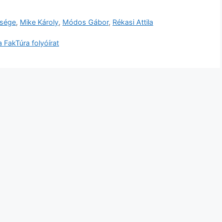
tsége
,
Mike Károly
,
Módos Gábor
,
Rékasi Attila
a FakTúra folyóírat