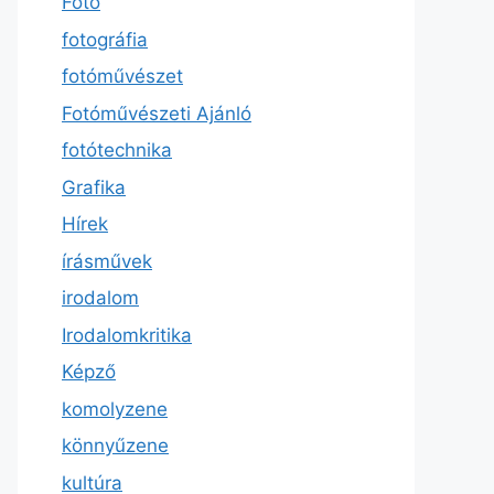
Fotó
fotográfia
fotóművészet
Fotóművészeti Ajánló
fotótechnika
Grafika
Hírek
írásművek
irodalom
Irodalomkritika
Képző
komolyzene
könnyűzene
kultúra