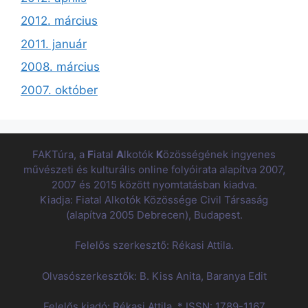
2012. március
2011. január
2008. március
2007. október
FAKTúra, a
F
iatal
A
lkotók
K
özösségének ingyenes
művészeti és kulturális online folyóirata alapítva 2007,
2007 és 2015 között nyomtatásban kiadva.
Kiadja: Fiatal Alkotók Közössége Civil Társaság
(alapítva 2005 Debrecen), Budapest.
Felelős szerkesztő: Rékasi Attila.
Olvasószerkesztők: B. Kiss Anita, Baranya Edit
Felelős kiadó: Rékasi Attila. * ISSN: 1789-1167