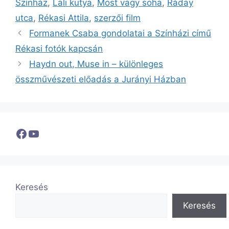
Színház
,
Lali kutya
,
Most vagy soha
,
Ráday
utca
,
Rékasi Attila
,
szerzői film
Formanek Csaba gondolatai a Színházi című
Rékasi fotók kapcsán
Haydn out, Muse in – különleges
összművészeti előadás a Jurányi Házban
Facebook
YouTube
Keresés
Keresés