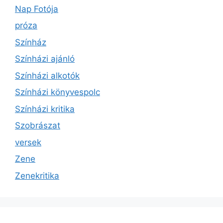
Nap Fotója
próza
Színház
Színházi ajánló
Színházi alkotók
Színházi könyvespolc
Színházi kritika
Szobrászat
versek
Zene
Zenekritika