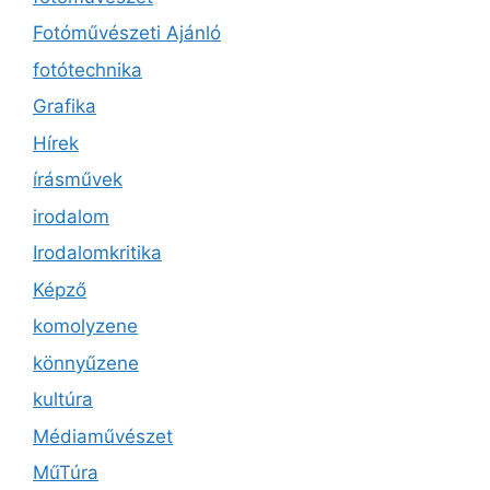
Fotóművészeti Ajánló
fotótechnika
Grafika
Hírek
írásművek
irodalom
Irodalomkritika
Képző
komolyzene
könnyűzene
kultúra
Médiaművészet
MűTúra