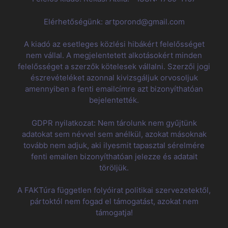
Elérhetőségünk: artporond@gmail.com
A kiadó az esetleges közlési hibákért felelősséget
nem vállal. A megjelentetett alkotásokért minden
felelősséget a szerzők kötelesek vállalni. Szerzői jogi
észrevételéket azonnal kivizsgáljuk orvosoljuk
amennyiben a fenti emailcímre azt bizonyíthatóan
bejelentették.
GDPR nyilatkozat: Nem tárolunk nem gyűjtünk
adatokat sem névvel sem anélkül, azokat másoknak
tovább nem adjuk, aki ilyesmit tapasztal sérelmére
fenti emailen bizonyíthatóan jelezze és adatait
töröljük.
A FAKTúra független folyóirat politikai szervezetektől,
pártoktól nem fogad el támogatást, azokat nem
támogatja!