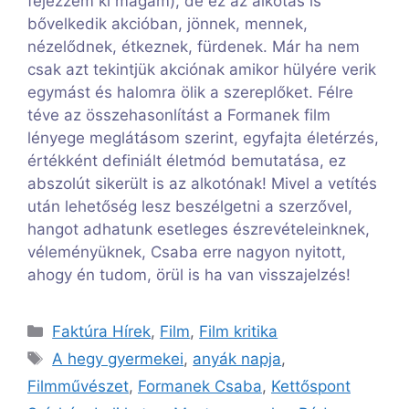
fejezzem ki magam), de ez az alkotás is
bővelkedik akcióban, jönnek, mennek,
nézelődnek, étkeznek, fürdenek. Már ha nem
csak azt tekintjük akciónak amikor hülyére verik
egymást és halomra ölik a szereplőket. Félre
téve az összehasonlítást a Formanek film
lényege meglátásom szerint, egyfajta életérzés,
értékként definiált életmód bemutatása, ez
abszolút sikerült is az alkotónak! Mivel a vetítés
után lehetőség lesz beszélgetni a szerzővel,
hangot adhatunk esetleges észrevételeinknek,
véleményüknek, Csaba erre nagyon nyitott,
ahogy én tudom, örül is ha van visszajelzés!
Kategória
Faktúra Hírek
,
Film
,
Film kritika
Címkék
A hegy gyermekei
,
anyák napja
,
Filmművészet
,
Formanek Csaba
,
Kettőspont