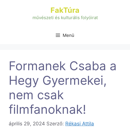
Kilépés
FakTúra
a
tartalomba
művészeti és kulturális folyóirat
Menü
Formanek Csaba a
Hegy Gyermekei,
nem csak
filmfanoknak!
április 29, 2024
Szerző:
Rékasi Attila