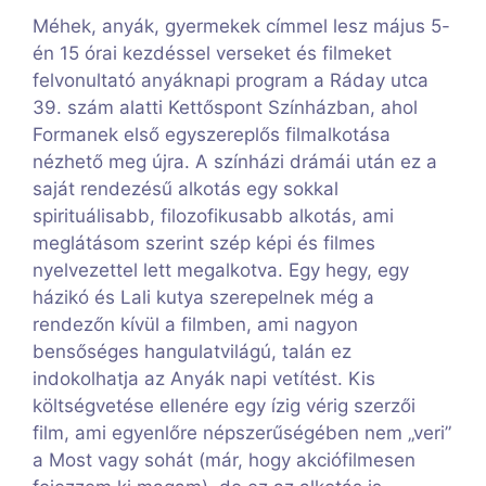
Méhek, anyák, gyermekek címmel lesz május 5-
én 15 órai kezdéssel verseket és filmeket
felvonultató anyáknapi program a Ráday utca
39. szám alatti Kettőspont Színházban, ahol
Formanek első egyszereplős filmalkotása
nézhető meg újra. A színházi drámái után ez a
saját rendezésű alkotás egy sokkal
spirituálisabb, filozofikusabb alkotás, ami
meglátásom szerint szép képi és filmes
nyelvezettel lett megalkotva. Egy hegy, egy
házikó és Lali kutya szerepelnek még a
rendezőn kívül a filmben, ami nagyon
bensőséges hangulatvilágú, talán ez
indokolhatja az Anyák napi vetítést. Kis
költségvetése ellenére egy ízig vérig szerzői
film, ami egyenlőre népszerűségében nem „veri”
a Most vagy sohát (már, hogy akciófilmesen