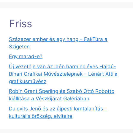
Friss
Százezer ember és egy hang – FakTúra a
Szigeten
Egy marad-e?
Új vezetője van az idén harminc éves Hajdú-
Bihari Grafikai Művésztelepnek – Lénárt Attila
grafikusművész
Robin Grant Sperling és Szabó Ottó Robotto
kiállítása a Vészkijárat Galériában
Dulovits Jenő és az újpesti lomtalanítás –
kulturális örökség, elvitelre