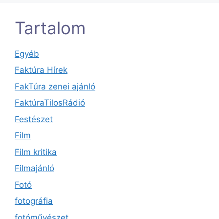
Tartalom
Egyéb
Faktúra Hírek
FakTúra zenei ajánló
FaktúraTilosRádió
Festészet
Film
Film kritika
Filmajánló
Fotó
fotográfia
fotóművészet