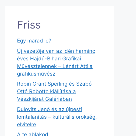
Friss
Egy marad-e?
Új vezetője van az idén harminc
éves Hajdú-Bihari Grafikai
Művésztelepnek – Lénárt Attila
grafikusművész
Robin Grant Sperling és Szabó
Ottó Robotto kiállítása a
Vészkijárat Galériában
Dulovits Jenő és az újpesti
lomtalanítás – kulturális örökség,
elvitelre
A te ablakod