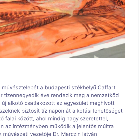
k művésztelepét a budapesti székhelyű Caffart
r tizennegyedik éve rendezik meg a nemzetközi
k új alkotó csatlakozott az egyesület meghívott
zeknek biztosít tíz napon át alkotási lehetőséget
ő falai között, ahol mindig nagy szeretettel,
en az intézményben működik a jelentős múltra
k művészeti vezetője Dr. Marczin István