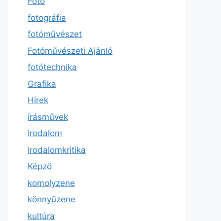
Fotó
fotográfia
fotóművészet
Fotóművészeti Ajánló
fotótechnika
Grafika
Hírek
írásművek
irodalom
Irodalomkritika
Képző
komolyzene
könnyűzene
kultúra