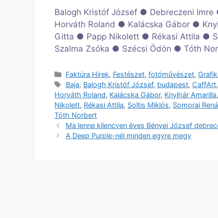
Balogh Kristóf József ● Debreczeni Imre
Horváth Roland ● Kalácska Gábor ● Knyi
Gitta ● Papp Nikolett ● Rékasi Attila ●
Szalma Zsóka ● Szécsi Ödön ● Tóth Nor
Kategória
Faktúra Hírek
,
Festészet
,
fotóművészet
,
Grafi
Címkék
Baja
,
Balogh Kristóf József
,
budapest
,
CaffArt
Horváth Roland
,
Kalácska Gábor
,
Knyihár Amarilla
Nikolett
,
Rékasi Attila
,
Soltis Miklós
,
Somorai Rená
Tóth Norbert
Ma lenne kilencven éves Bényei József debrecen
A Deep Purple-nél minden egyre megy