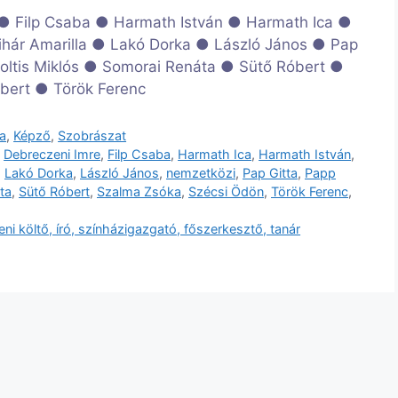
 ● Filp Csaba ● Harmath István ● Harmath Ica ●
hár Amarilla ● Lakó Dorka ● László János ● Pap
 Soltis Miklós ● Somorai Renáta ● Sütő Róbert ●
bert ● Török Ferenc
ka
,
Képző
,
Szobrászat
,
Debreczeni Imre
,
Filp Csaba
,
Harmath Ica
,
Harmath István
,
,
Lakó Dorka
,
László János
,
nemzetközi
,
Pap Gitta
,
Papp
ta
,
Sütő Róbert
,
Szalma Zsóka
,
Szécsi Ödön
,
Török Ferenc
,
i költő, író, színházigazgató, főszerkesztő, tanár