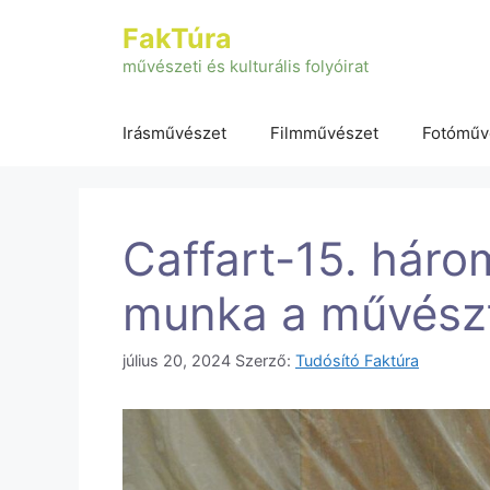
Kilépés
FakTúra
a
tartalomba
művészeti és kulturális folyóirat
Irásművészet
Filmművészet
Fotóműv
Caffart-15. három
munka a művész
július 20, 2024
Szerző:
Tudósító Faktúra