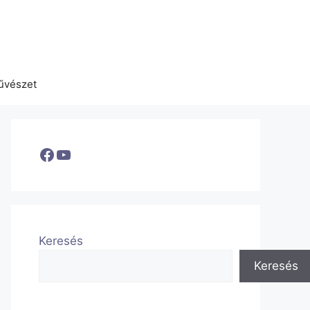
űvészet
Facebook
YouTube
Keresés
Keresés