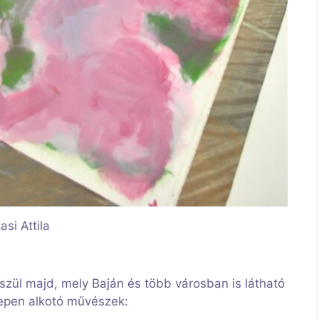
si Attila
észül majd, mely Baján és több városban is látható
epen alkotó művészek: