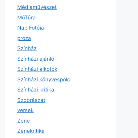
Médiaművészet
MűTúra
Nap Fotója
próza
Színház
Színházi ajánló
Színházi alkotók
Színházi könyvespolc
Színházi kritika
Szobrászat
versek
Zene
Zenekritika