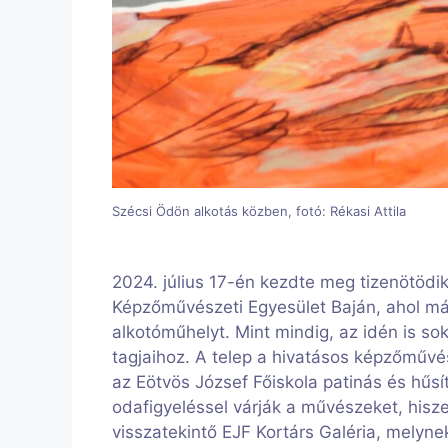
Szécsi Ödön alkotás közben, fotó: Rékasi Attila
2024. július 17-én kezdte meg tizenötödi
Képzőművészeti Egyesület Baján, ahol má
alkotóműhelyt. Mint mindig, az idén is so
tagjaihoz. A telep a hivatásos képzőművés
az Eötvös József Főiskola patinás és hűsít
odafigyeléssel várják a művészeket, hisz
visszatekintő EJF Kortárs Galéria, melyne