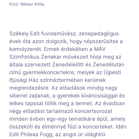
Fotó: Rékasi Attila
Székely Edit fuvolaművész, zenepedagógus
évek óta azon dolgozik, hogy népszerűsítse a
komolyzenét. Ennek érdekében a MÁV
Szimfonikus Zenekar művészeit hívja meg az
általa szervezett Zenedélelőtt és Zenedélután
című gyermekkoncertekre, melyek az Újpesti
Ifjúsági Ház színháztermében kerülnek
megrendezésre. Az előadások mindig nagy
sikerrel zajlanak, a gyerekek kíváncsisággal és
lelkes tapssal töltik meg a termet. Az évadban
négy előadást tartalmazó koncertsorozat
minden évben egy-egy tematikára épül, amely
összeköti és élménnyé fűzi a koncerteket. Idén
Edit Phileas Fogg, az angol úr világhírű