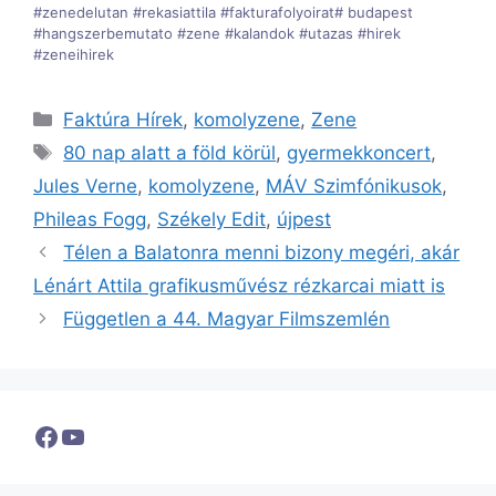
#zenedelutan #rekasiattila #fakturafolyoirat# budapest
#hangszerbemutato #zene #kalandok #utazas #hirek
#zeneihirek
Kategória
Faktúra Hírek
,
komolyzene
,
Zene
Címkék
80 nap alatt a föld körül
,
gyermekkoncert
,
Jules Verne
,
komolyzene
,
MÁV Szimfónikusok
,
Phileas Fogg
,
Székely Edit
,
újpest
Télen a Balatonra menni bizony megéri, akár
Lénárt Attila grafikusművész rézkarcai miatt is
Független a 44. Magyar Filmszemlén
Facebook
YouTube