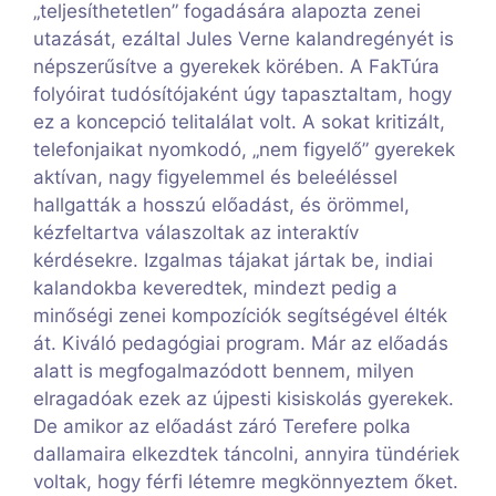
„teljesíthetetlen” fogadására alapozta zenei
utazását, ezáltal Jules Verne kalandregényét is
népszerűsítve a gyerekek körében. A FakTúra
folyóirat tudósítójaként úgy tapasztaltam, hogy
ez a koncepció telitalálat volt. A sokat kritizált,
telefonjaikat nyomkodó, „nem figyelő” gyerekek
aktívan, nagy figyelemmel és beleéléssel
hallgatták a hosszú előadást, és örömmel,
kézfeltartva válaszoltak az interaktív
kérdésekre. Izgalmas tájakat jártak be, indiai
kalandokba keveredtek, mindezt pedig a
minőségi zenei kompozíciók segítségével élték
át. Kiváló pedagógiai program. Már az előadás
alatt is megfogalmazódott bennem, milyen
elragadóak ezek az újpesti kisiskolás gyerekek.
De amikor az előadást záró Terefere polka
dallamaira elkezdtek táncolni, annyira tündériek
voltak, hogy férfi létemre megkönnyeztem őket.