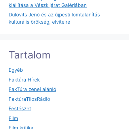
kiállítása a Vészkijárat Galériában
Dulovits Jenő és az újpesti lomtalanítás –
kulturális örökség, elvitelre
Tartalom
Egyéb
Faktúra Hírek
FakTúra zenei ajánló
FaktúraTilosRádió
Festészet
Film
Film kritika