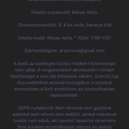
Felelős szerkesztő: Rékasi Attila.
Olvasószerkesztők: B. Kiss Anita, Baranya Edit
Felelős kiadó: Rékasi Attila. * ISSN: 1789-1167
Elérhetőségünk: artporond@gmail.com
A kiadó az esetleges közlési hibákért felelősséget
nem vállal. A megjelentetett alkotásokért minden
felelősséget a szerzők kötelesek vállalni. Szerzői jogi
észrevételéket azonnal kivizsgáljuk orvosoljuk
amennyiben a fenti emailcímre azt bizonyíthatóan
bejelentették.
GDPR nyilatkozat: Nem tárolunk nem gyűjtünk
adatokat sem névvel sem anélkül, azokat másoknak
tovább nem adjuk, aki ilyesmit tapasztal sérelmére
fenti emailen bizonyíthatóan jelezze és adatait