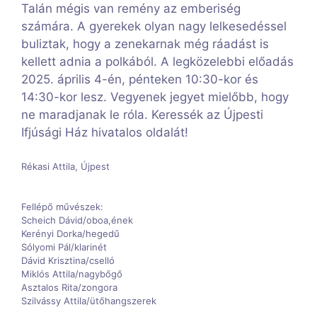
Talán mégis van remény az emberiség
számára. A gyerekek olyan nagy lelkesedéssel
buliztak, hogy a zenekarnak még ráadást is
kellett adnia a polkából. A legközelebbi előadás
2025. április 4-én, pénteken 10:30-kor és
14:30-kor lesz. Vegyenek jegyet mielőbb, hogy
ne maradjanak le róla. Keressék az Újpesti
Ifjúsági Ház hivatalos oldalát!
Rékasi Attila, Újpest
Fellépő művészek:
Scheich Dávid/oboa,ének
Kerényi Dorka/hegedű
Sólyomi Pál/klarinét
Dávid Krisztina/cselló
Miklós Attila/nagybőgő
Asztalos Rita/zongora
Szilvássy Attila/ütőhangszerek