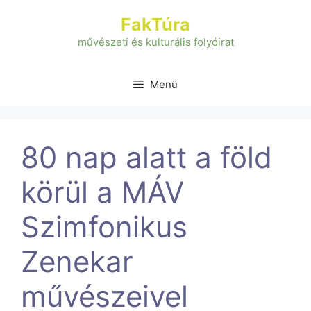
Kilépés
FakTúra
a
tartalomba
művészeti és kulturális folyóirat
Menü
80 nap alatt a föld
körül a MÁV
Szimfonikus
Zenekar
művészeivel