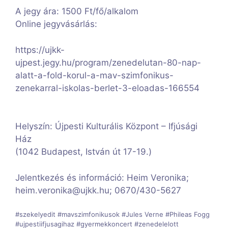
A jegy ára: 1500 Ft/fő/alkalom
Online jegyvásárlás:
https://ujkk-
ujpest.jegy.hu/program/zenedelutan-80-nap-
alatt-a-fold-korul-a-mav-szimfonikus-
zenekarral-iskolas-berlet-3-eloadas-166554
Helyszín: Újpesti Kulturális Központ – Ifjúsági
Ház
(1042 Budapest, István út 17-19.)
Jelentkezés és információ: Heim Veronika;
heim.veronika@ujkk.hu; 0670/430-5627
#szekelyedit #mavszimfonikusok #
Jules Verne #
Phileas Fogg
#ujpestiifjusagihaz #gyermekkoncert #zenedelelott