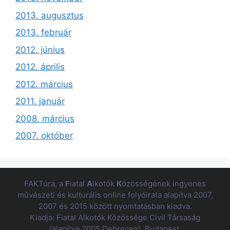
2013. augusztus
2013. február
2012. június
2012. április
2012. március
2011. január
2008. március
2007. október
FAKTúra, a
F
iatal
A
lkotók
K
özösségének ingyenes
művészeti és kulturális online folyóirata alapítva 2007,
2007 és 2015 között nyomtatásban kiadva.
Kiadja: Fiatal Alkotók Közössége Civil Társaság
(alapítva 2005 Debrecen), Budapest.