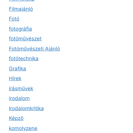
Filmajánló
Fotó
fotográfia
fotóművészet
Fotóművészeti Ajánló
fotótechnika
Grafika
Hírek
írásművek
irodalom
Irodalomkritika
Képző
komolyzene