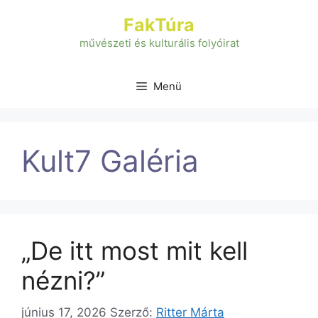
Kilépés
FakTúra
a
tartalomba
művészeti és kulturális folyóirat
Menü
Kult7 Galéria
„De itt most mit kell
nézni?”
június 17, 2026
Szerző:
Ritter Márta