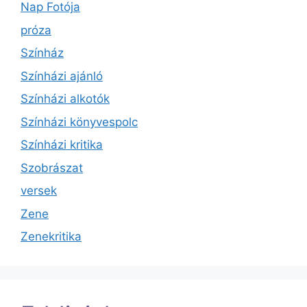
Nap Fotója
próza
Színház
Színházi ajánló
Színházi alkotók
Színházi könyvespolc
Színházi kritika
Szobrászat
versek
Zene
Zenekritika