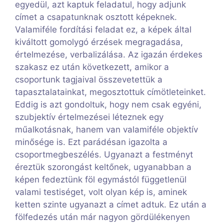
egyedül, azt kaptuk feladatul, hogy adjunk
címet a csapatunknak osztott képeknek.
Valamiféle fordítási feladat ez, a képek által
kiváltott gomolygó érzések megragadása,
értelmezése, verbalizálása. Az igazán érdekes
szakasz ez után következett, amikor a
csoportunk tagjaival összevetettük a
tapasztalatainkat, megosztottuk címötleteinket.
Eddig is azt gondoltuk, hogy nem csak egyéni,
szubjektív értelmezései léteznek egy
műalkotásnak, hanem van valamiféle objektív
minősége is. Ezt parádésan igazolta a
csoportmegbeszélés. Ugyanazt a festményt
éreztük szorongást keltőnek, ugyanabban a
képen fedeztünk föl egymástól függetlenül
valami testiséget, volt olyan kép is, aminek
ketten szinte ugyanazt a címet adtuk. Ez után a
fölfedezés után már nagyon gördülékenyen