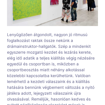
Lenyűgözően átgondolt, nagyon jó ritmusú
foglalkozást raktak össze nekünk a
drámainstruktor-hallgatók. Szép a mindenkit
egyszerre mozgató kezdet és lezárás kerete,
elég idő adatik a teljes kiállítás végig nézésére
egyedül és csoportban is, miközben a
csoportbeosztás miatt néhány alkotással
közelebbi kapcsolatba kerülhetünk. Valóban
lemérhető a kezdeti válaszaink és a kiállítás
hatására bennünk végbement változás a nyitó
játékra adott, lejegyzett válaszaink újra
olvasásával. Reméljük, hasonlóan kedves és