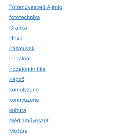
Fotóművészeti Ajánló
fotótechnika
Grafika
Hírek
írásművek
irodalom
Irodalomkritika
Képző
komolyzene
könnyűzene
kultúra
Médiaművészet
MűTúra