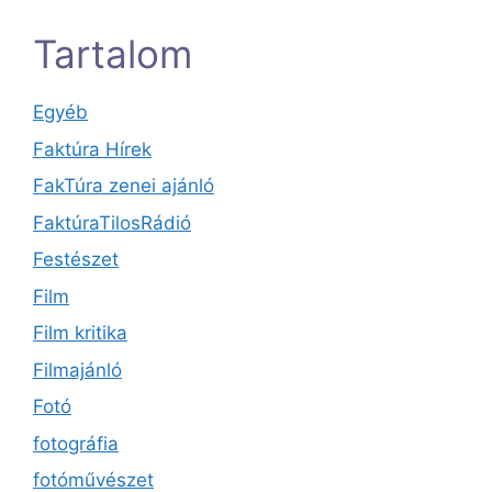
Tartalom
Egyéb
Faktúra Hírek
FakTúra zenei ajánló
FaktúraTilosRádió
Festészet
Film
Film kritika
Filmajánló
Fotó
fotográfia
fotóművészet