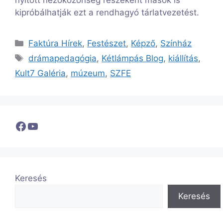
nyitott nézőközönség részeként mások is
kipróbálhatják ezt a rendhagyó tárlatvezetést.
Kategória
Faktúra Hírek
,
Festészet
,
Képző
,
Színház
Címkék
drámapedagógia
,
Kétlámpás Blog
,
kiállítás
,
Kult7 Galéria
,
múzeum
,
SZFE
Facebook
YouTube
Keresés
Keresés