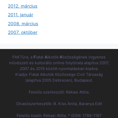
2012. március
2011. január
2008. március
2007. október
FAKTúra, a
F
iatal
A
lkotók
K
özösségének ingyenes
művészeti és kulturális online folyóirata alapítva 2007,
2007 és 2015 között nyomtatásban kiadva.
Kiadja: Fiatal Alkotók Közössége Civil Társaság
(alapítva 2005 Debrecen), Budapest.
Felelős szerkesztő: Rékasi Attila.
Olvasószerkesztők: B. Kiss Anita, Baranya Edit
Felelős kiadó: Rékasi Attila. * ISSN: 1789-1167