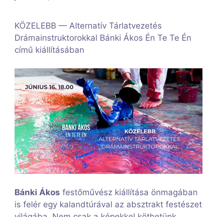
KÖZELEBB — Alternatív Tárlatvezetés
Drámainstruktorokkal Bánki Ákos Én Te Te Én
című kiállításában
Bánki Ákos
festőművész kiállítása önmagában
is felér egy kalandtúrával az absztrakt festészet
világába. Nem csak a képekkel köthetünk