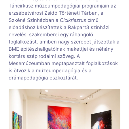
Táncirkusz múzeumpedagógiai programjain az
erzsébetvárosi Zsidó Történeti Tárban, a
Szkéné Színházban a
Cicikrisztus
című
előadáshoz készítettek a Rakpart3 színházi
nevelési szakemberei egy ráhangoló
foglalkozást, amiben nagy szerepet játszottak a
BME építészhallgatóinak makettjei és néhány
kortárs szépirodalmi szöveg. A
Mesemúzeumban megtapasztalt foglalkozások
is ötvözik a múzeumpedagógia és a
drámapedagógia eszköztárát.