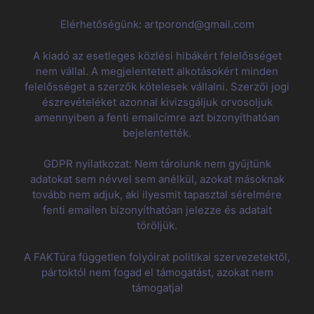
Elérhetőségünk: artporond@gmail.com
A kiadó az esetleges közlési hibákért felelősséget
nem vállal. A megjelentetett alkotásokért minden
felelősséget a szerzők kötelesek vállalni. Szerzői jogi
észrevételéket azonnal kivizsgáljuk orvosoljuk
amennyiben a fenti emailcímre azt bizonyíthatóan
bejelentették.
GDPR nyilatkozat: Nem tárolunk nem gyűjtünk
adatokat sem névvel sem anélkül, azokat másoknak
tovább nem adjuk, aki ilyesmit tapasztal sérelmére
fenti emailen bizonyíthatóan jelezze és adatait
töröljük.
A FAKTúra független folyóirat politikai szervezetektől,
pártoktól nem fogad el támogatást, azokat nem
támogatja!