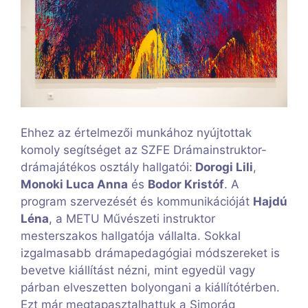
Ehhez az értelmezői munkához nyújtottak
komoly segítséget az SZFE Drámainstruktor-
drámajátékos osztály hallgatói:
Dorogi Lili
,
Monoki Luca Anna
és
Bodor Kristóf
. A
program szervezését és kommunikációját
Hajdú
Léna
, a METU Művészeti instruktor
mesterszakos hallgatója vállalta. Sokkal
izgalmasabb drámapedagógiai módszereket is
bevetve kiállítást nézni, mint egyedül vagy
párban elveszetten bolyongani a kiállítótérben.
Ezt már megtapasztalhattuk a Simorág