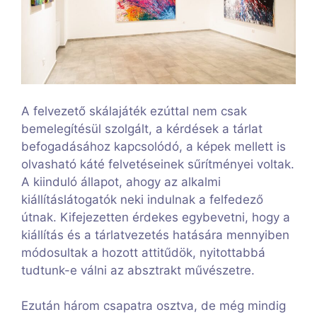
A felvezető skálajáték ezúttal nem csak
bemelegítésül szolgált, a kérdések a tárlat
befogadásához kapcsolódó, a képek mellett is
olvasható káté felvetéseinek sűrítményei voltak.
A kiinduló állapot, ahogy az alkalmi
kiállításlátogatók neki indulnak a felfedező
útnak. Kifejezetten érdekes egybevetni, hogy a
kiállítás és a tárlatvezetés hatására mennyiben
módosultak a hozott attitűdök, nyitottabbá
tudtunk-e válni az absztrakt művészetre.
Ezután három csapatra osztva, de még mindig