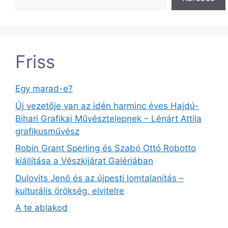
Friss
Egy marad-e?
Új vezetője van az idén harminc éves Hajdú-
Bihari Grafikai Művésztelepnek – Lénárt Attila
grafikusművész
Robin Grant Sperling és Szabó Ottó Robotto
kiállítása a Vészkijárat Galériában
Dulovits Jenő és az újpesti lomtalanítás –
kulturális örökség, elvitelre
A te ablakod