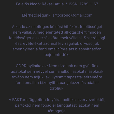
Felelős kiadó: Rékasi Attila. * ISSN: 1789-1167
Elérhetőségünk: artporond@gmail.com
A kiadó az esetleges közlési hibákért felelősséget
nem vállal. A megjelentetett alkotásokért minden
felelősséget a szerzők kötelesek vállalni. Szerzői jogi
észrevételéket azonnal kivizsgáljuk orvosoljuk
amennyiben a fenti emailcímre azt bizonyíthatóan
bejelentették.
GDPR nyilatkozat: Nem tárolunk nem gyűjtünk
adatokat sem névvel sem anélkül, azokat másoknak
tovább nem adjuk, aki ilyesmit tapasztal sérelmére
fenti emailen bizonyíthatóan jelezze és adatait
töröljük.
A FAKTúra független folyóirat politikai szervezetektől,
pártoktól nem fogad el támogatást, azokat nem
támogatja!