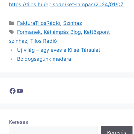
https://tilos.hu/episode/ket-lampas/2024/01/07
Kategória
FaktúraTilosRádió
,
Színház
Címkék
Formanek
,
Kétlámpás Blog
,
Kettőspont
színhàz
,
Tilos Rádió
Új világ – egy éves a Klisé Társulat
Boldogságunk madara
Facebook
YouTube
Keresés
Keresés