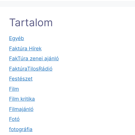
Tartalom
Egyéb
Faktúra Hírek
FakTúra zenei ajánló
FaktúraTilosRádió
Festészet
Film
Film kritika
Filmajánló
Fotó
fotográfia