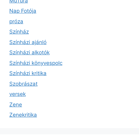
MűTúra
Nap Fotója
próza
Színház
Színházi ajánló
Színházi alkotók
Színházi könyvespolc
Színházi kritika
Szobrászat
versek
Zene
Zenekritika