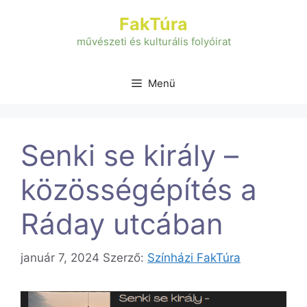
Kilépés
FakTúra
a
tartalomba
művészeti és kulturális folyóirat
Menü
Senki se király –
közösségépítés a
Ráday utcában
január 7, 2024
Szerző:
Színházi FakTúra