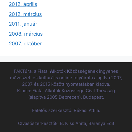
2012. április
2012. március
2011. január
2008. március
2007. október
FAKTúra, a
F
iatal
A
lkotók
K
özösségének ingyenes
művészeti és kulturális online folyóirata alapítva 2007,
2007 és 2015 között nyomtatásban kiadva.
Kiadja: Fiatal Alkotók Közössége Civil Társaság
(alapítva 2005 Debrecen), Budapest.
Felelős szerkesztő: Rékasi Attila.
Olvasószerkesztők: B. Kiss Anita, Baranya Edit