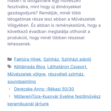
másért is látogatnánk egy művészeti
fesztiválra, mint hogy új élményekkel
gazdagodjunk? Reméljük, minél több
látogatónak része lesz ebben a Művészetek
Völgyében. És abban is reménykedünk, hogy a
következő évadban megtalálja otthonát a
produkció, hogy minél többen részesei
lehessenek.
Kategória
Faktúra Hírek
,
Színház
,
Színházi ajánló
Címkék
Kétlámpás Blog
,
Láthatáron Csoport
,
Művészetek völgye
,
részvételi színház
,
soundpainting
Derecske Anno -Rékasi 50/30
MűteremTúra-Kusnyár Eveline festőművész
keramikusnál jártunk