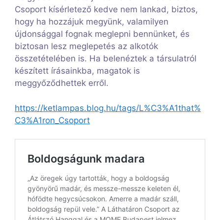
Csoport kísérletező kedve nem lankad, biztos,
hogy ha hozzájuk megyünk, valamilyen
újdonsággal fognak meglepni bennünket, és
biztosan lesz meglepetés az alkotók
összetételében is. Ha belenéztek a társulatról
készített írásainkba, magatok is
meggyőződhettek erről.
https://ketlampas.blog.hu/tags/L%C3%A1that%
C3%A1ron_Csoport