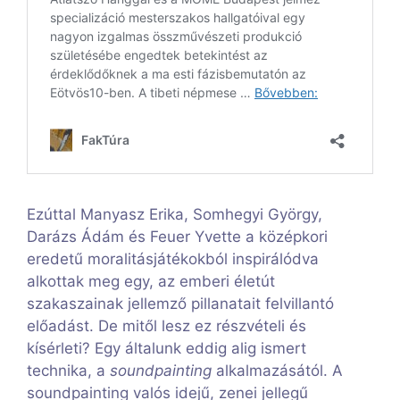
Ezúttal Manyasz Erika, Somhegyi György,
Darázs Ádám és Feuer Yvette a középkori
eredetű moralitásjátékokból inspirálódva
alkottak meg egy, az emberi életút
szakaszainak jellemző pillanatait felvillantó
előadást. De mitől lesz ez részvételi és
kísérleti? Egy általunk eddig alig ismert
technika, a
soundpainting
alkalmazásától. A
soundpainting valós idejű, zenei jellegű