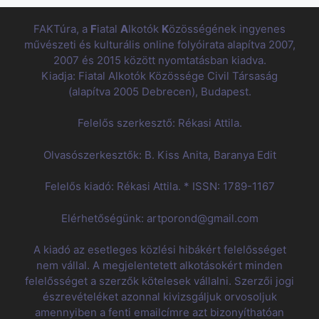
FAKTúra, a
F
iatal
A
lkotók
K
özösségének ingyenes
művészeti és kulturális online folyóirata alapítva 2007,
2007 és 2015 között nyomtatásban kiadva.
Kiadja: Fiatal Alkotók Közössége Civil Társaság
(alapítva 2005 Debrecen), Budapest.
Felelős szerkesztő: Rékasi Attila.
Olvasószerkesztők: B. Kiss Anita, Baranya Edit
Felelős kiadó: Rékasi Attila. * ISSN: 1789-1167
Elérhetőségünk: artporond@gmail.com
A kiadó az esetleges közlési hibákért felelősséget
nem vállal. A megjelentetett alkotásokért minden
felelősséget a szerzők kötelesek vállalni. Szerzői jogi
észrevételéket azonnal kivizsgáljuk orvosoljuk
amennyiben a fenti emailcímre azt bizonyíthatóan