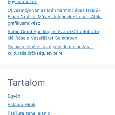
Egy marad-e?
Új vezetője van az idén harminc éves Hajdú-
Bihari Grafikai Művésztelepnek – Lénárt Attila
grafikusművész
Robin Grant Sperling és Szabó Ottó Robotto
kiállítása a Vészkijárat Galériában
Dulovits Jenő és az újpesti lomtalanítás –
kulturális örökség, elvitelre
Tartalom
Egyéb
Faktúra Hírek
FakTúra zenei ajánló