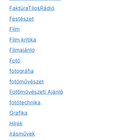
FaktúraTilosRádió
Festészet
Film
Film kritika
Filmajánló
Fotó
fotográfia
fotóművészet
Fotóművészeti Ajánló
fotótechnika
Grafika
Hírek
írásművek