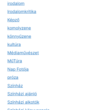
irodalom
Irodalomkritika
Képző
komolyzene
könnyűzene
kultúra
Médiaművészet
MűTúra
Nap Fotója
próza
Színház
Színházi ajánló
Színházi alkotók