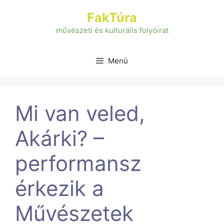
Kilépés
FakTúra
a
tartalomba
művészeti és kulturális folyóirat
Menü
Mi van veled,
Akárki? –
performansz
érkezik a
Művészetek