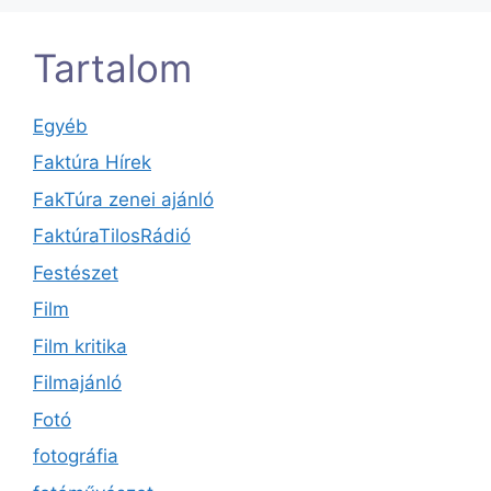
Tartalom
Egyéb
Faktúra Hírek
FakTúra zenei ajánló
FaktúraTilosRádió
Festészet
Film
Film kritika
Filmajánló
Fotó
fotográfia