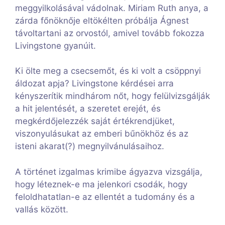
meggyilkolásával vádolnak. Miriam Ruth anya, a
zárda főnöknője eltökélten próbálja Ágnest
távoltartani az orvostól, amivel tovább fokozza
Livingstone gyanúit.
Ki ölte meg a csecsemőt, és ki volt a csöppnyi
áldozat apja? Livingstone kérdései arra
kényszerítik mindhárom nőt, hogy felülvizsgálják
a hit jelentését, a szeretet erejét, és
megkérdőjelezzék saját értékrendjüket,
viszonyulásukat az emberi bűnökhöz és az
isteni akarat(?) megnyilvánulásaihoz.
A történet izgalmas krimibe ágyazva vizsgálja,
hogy léteznek-e ma jelenkori csodák, hogy
feloldhatatlan-e az ellentét a tudomány és a
vallás között.