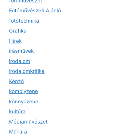
fotóművészet
Fotóművészeti Ajánló
fotótechnika
Grafika
Hírek
írásművek
irodalom
Irodalomkritika
Képző
komolyzene
könnyűzene
kultúra
Médiaművészet
MűTúra