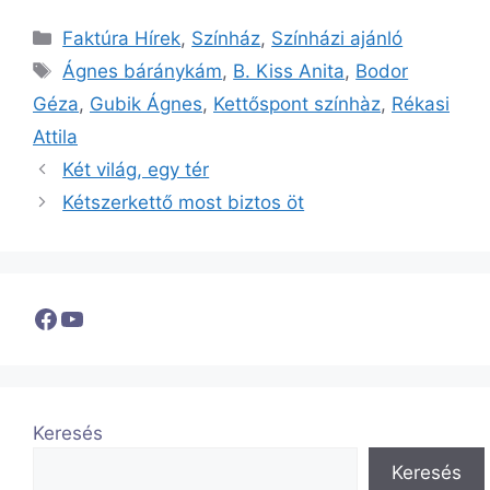
Kategória
Faktúra Hírek
,
Színház
,
Színházi ajánló
Címkék
Ágnes báránykám
,
B. Kiss Anita
,
Bodor
Géza
,
Gubik Ágnes
,
Kettőspont színhàz
,
Rékasi
Attila
Két világ, egy tér
Kétszerkettő most biztos öt
Facebook
YouTube
Keresés
Keresés