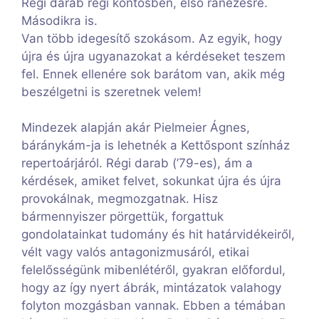
Régi darab régi köntösben, első ránézésre.
Másodikra is.
Van több idegesítő szokásom. Az egyik, hogy
újra és újra ugyanazokat a kérdéseket teszem
fel. Ennek ellenére sok barátom van, akik még
beszélgetni is szeretnek velem!
Mindezek alapján akár Pielmeier Ágnes,
báránykám-ja is lehetnék a Kettőspont színház
repertoárjáról. Régi darab (’79-es), ám a
kérdések, amiket felvet, sokunkat újra és újra
provokálnak, megmozgatnak. Hisz
bármennyiszer pörgettük, forgattuk
gondolatainkat tudomány és hit határvidékeiről,
vélt vagy valós antagonizmusáról, etikai
felelősségünk mibenlétéről, gyakran előfordul,
hogy az így nyert ábrák, mintázatok valahogy
folyton mozgásban vannak. Ebben a témában