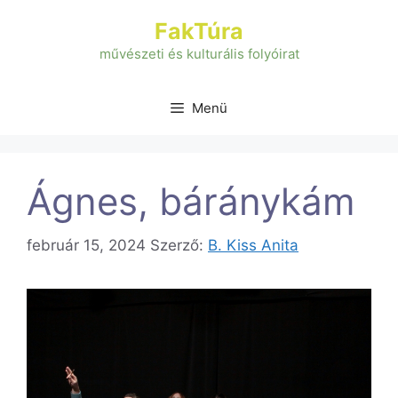
Kilépés
FakTúra
a
tartalomba
művészeti és kulturális folyóirat
Menü
Ágnes, báránykám
február 15, 2024
Szerző:
B. Kiss Anita