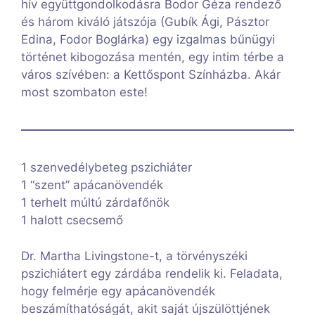
hív együttgondolkodásra Bodor Géza rendező
és három kiváló játszója (Gubík Ági, Pásztor
Edina, Fodor Boglárka) egy izgalmas bűnügyi
történet kibogozása mentén, egy intim térbe a
város szívében: a Kettőspont Színházba. Akár
most szombaton este!
1 szenvedélybeteg pszichiáter
1 “szent” apácanövendék
1 terhelt múltú zárdafőnök
1 halott csecsemő
Dr. Martha Livingstone-t, a törvényszéki
pszichiátert egy zárdába rendelik ki. Feladata,
hogy felmérje egy apácanövendék
beszámíthatóságát, akit saját újszülöttjének