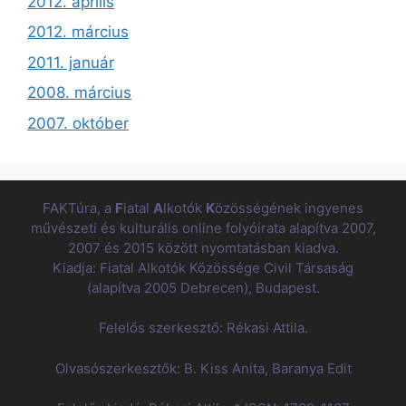
2012. április
2012. március
2011. január
2008. március
2007. október
FAKTúra, a
F
iatal
A
lkotók
K
özösségének ingyenes
művészeti és kulturális online folyóirata alapítva 2007,
2007 és 2015 között nyomtatásban kiadva.
Kiadja: Fiatal Alkotók Közössége Civil Társaság
(alapítva 2005 Debrecen), Budapest.
Felelős szerkesztő: Rékasi Attila.
Olvasószerkesztők: B. Kiss Anita, Baranya Edit