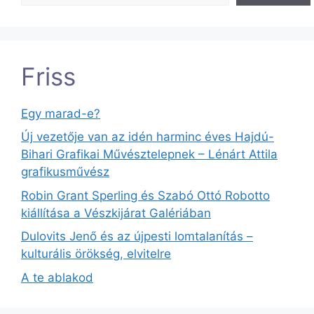
Friss
Egy marad-e?
Új vezetője van az idén harminc éves Hajdú-
Bihari Grafikai Művésztelepnek – Lénárt Attila
grafikusművész
Robin Grant Sperling és Szabó Ottó Robotto
kiállítása a Vészkijárat Galériában
Dulovits Jenő és az újpesti lomtalanítás –
kulturális örökség, elvitelre
A te ablakod