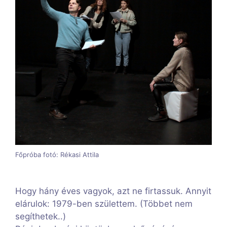
Főpróba fotó: Rékasi Attila
Hogy hány éves vagyok, azt ne firtassuk. Annyit
elárulok: 1979-ben születtem. (Többet nem
segíthetek..)