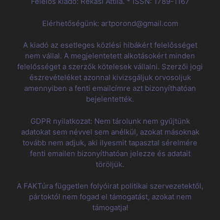
Felelős kiadó: Rékasi Attila. * ISSN: 1789-1167
Elérhetőségünk: artporond@gmail.com
A kiadó az esetleges közlési hibákért felelősséget
nem vállal. A megjelentetett alkotásokért minden
felelősséget a szerzők kötelesek vállalni. Szerzői jogi
észrevételéket azonnal kivizsgáljuk orvosoljuk
amennyiben a fenti emailcímre azt bizonyíthatóan
bejelentették.
GDPR nyilatkozat: Nem tárolunk nem gyűjtünk
adatokat sem névvel sem anélkül, azokat másoknak
tovább nem adjuk, aki ilyesmit tapasztal sérelmére
fenti emailen bizonyíthatóan jelezze és adatait
töröljük.
A FAKTúra független folyóirat politikai szervezetektől,
pártoktól nem fogad el támogatást, azokat nem
támogatja!