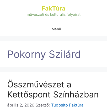
Kilépés
FakTúra
a
tartalomba
művészeti és kulturális folyóirat
Menü
Pokorny Szilárd
Összművészet a
Kettőspont Színházban
április 2, 2026
Szerző:
Tudósító Faktúra