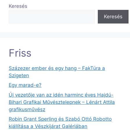
Keresés
Keresés
Friss
Százezer ember és egy hang – FakTúra a
Szigeten
Egy marad-e?
Új vezetője van az idén harminc éves Hajdú-
Bihari Grafikai Művésztelepnek – Lénárt Attila
grafikusművész
Robin Grant Sperling és Szabó Ottó Robotto
kiállítása a Vészkijárat Galériában