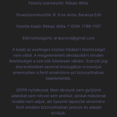
Felelős szerkesztő: Rékasi Attila.
Olvasószerkesztők: B. Kiss Anita, Baranya Edit
Felelős kiadó: Rékasi Attila. * ISSN: 1789-1167
Elérhetőségünk: artporond@gmail.com
A kiadó az esetleges közlési hibákért felelősséget
nem vállal. A megjelentetett alkotásokért minden
felelősséget a szerzők kötelesek vállalni. Szerzői jogi
észrevételéket azonnal kivizsgáljuk orvosoljuk
amennyiben a fenti emailcímre azt bizonyíthatóan
bejelentették.
GDPR nyilatkozat: Nem tárolunk nem gyűjtünk
adatokat sem névvel sem anélkül, azokat másoknak
tovább nem adjuk, aki ilyesmit tapasztal sérelmére
fenti emailen bizonyíthatóan jelezze és adatait
töröljük.