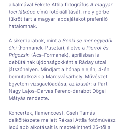
alkalmával Fekete Attila fotográfus
A magyar
foci látképe
című fotókiállítását, mely görbe
tükröt tart a magyar labdajátékot preferáló
hatalomnak.
A sikerdarabok, mint a
Senki se mer egyedül
élni
(Formanek–Pusztai), illetve a
Pierrot és
Prigozsin
(Ács–Formanek), áprilisban is
debütálnak újdonságokként a Ráday utcai
játszóhelyen. Mindjárt a hónap elején, 4-én
bemutatkozik a Marosvásárhelyi Művészeti
Egyetem vizsgaelőadása, az
Ibusár
: a Parti
Nagy Lajos–Darvas Ferenc-darabot Dögei
Mátyás rendezte.
Koncertek, flamencoest, Cseh Tamás
dalköltészete mellett Rékasi Attila fotóművész
legújabb alkotásait is megtekintheti 25-től a