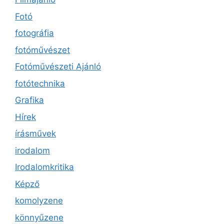
Fotó
fotográfia
fotóművészet
Fotóművészeti Ajánló
fotótechnika
Grafika
Hírek
írásművek
irodalom
Irodalomkritika
Képző
komolyzene
könnyűzene