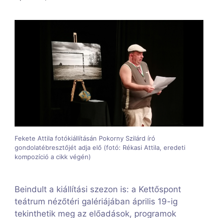
Fekete Attila fotókiállításán Pokorny Szilárd író
gondolatébresztőjét adja elő (fotó: Rékasi Attila, eredeti
kompozíció a cikk végén)
Beindult a kiállítási szezon is: a Kettőspont
teátrum nézőtéri galériájában április 19-ig
tekinthetik meg az előadások, programok