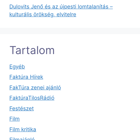
Dulovits Jenő és az újpesti lomtalanítás –
kulturális örökség, elvitelre
Tartalom
Egyéb
Faktúra Hírek
FakTúra zenei ajánló
FaktúraTilosRádió
Festészet
Film
Film kritika
Filmajánló