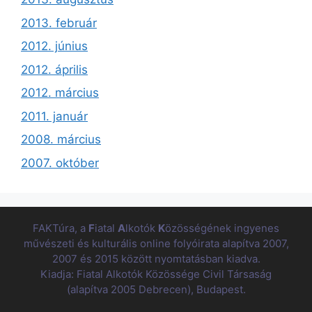
2013. február
2012. június
2012. április
2012. március
2011. január
2008. március
2007. október
FAKTúra, a
F
iatal
A
lkotók
K
özösségének ingyenes
művészeti és kulturális online folyóirata alapítva 2007,
2007 és 2015 között nyomtatásban kiadva.
Kiadja: Fiatal Alkotók Közössége Civil Társaság
(alapítva 2005 Debrecen), Budapest.