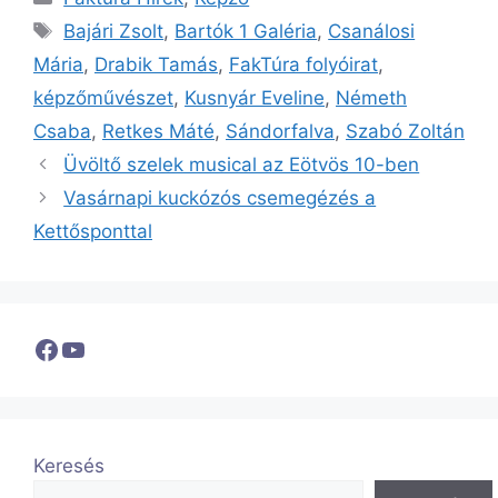
Címkék
Bajári Zsolt
,
Bartók 1 Galéria
,
Csanálosi
Mária
,
Drabik Tamás
,
FakTúra folyóirat
,
képzőművészet
,
Kusnyár Eveline
,
Németh
Csaba
,
Retkes Máté
,
Sándorfalva
,
Szabó Zoltán
Üvöltő szelek musical az Eötvös 10-ben
Vasárnapi kuckózós csemegézés a
Kettősponttal
Facebook
YouTube
Keresés