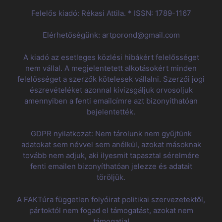
Felelős kiadó: Rékasi Attila. * ISSN: 1789-1167
Elérhetőségünk: artporond@gmail.com
A kiadó az esetleges közlési hibákért felelősséget
nem vállal. A megjelentetett alkotásokért minden
felelősséget a szerzők kötelesek vállalni. Szerzői jogi
észrevételéket azonnal kivizsgáljuk orvosoljuk
amennyiben a fenti emailcímre azt bizonyíthatóan
bejelentették.
GDPR nyilatkozat: Nem tárolunk nem gyűjtünk
adatokat sem névvel sem anélkül, azokat másoknak
tovább nem adjuk, aki ilyesmit tapasztal sérelmére
fenti emailen bizonyíthatóan jelezze és adatait
töröljük.
A FAKTúra független folyóirat politikai szervezetektől,
pártoktól nem fogad el támogatást, azokat nem
támogatja!