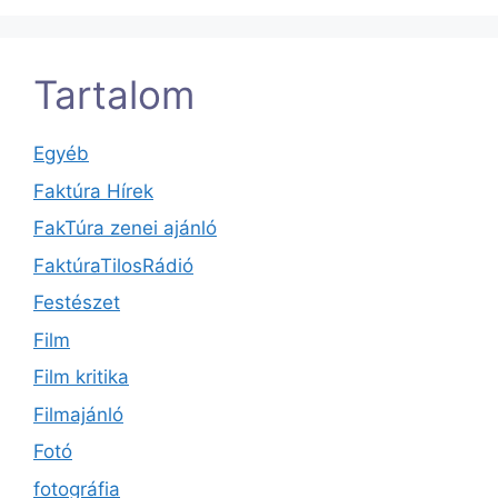
Tartalom
Egyéb
Faktúra Hírek
FakTúra zenei ajánló
FaktúraTilosRádió
Festészet
Film
Film kritika
Filmajánló
Fotó
fotográfia