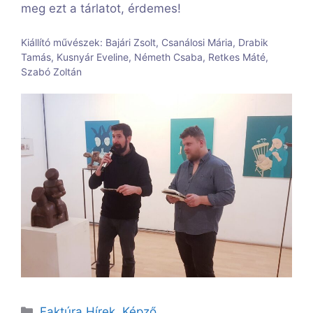
meg ezt a tárlatot, érdemes!
Kiállító művészek: Bajári Zsolt, Csanálosi Mária, Drabik
Tamás, Kusnyár Eveline, Németh Csaba, Retkes Máté,
Szabó Zoltán
Kategória
Faktúra Hírek
,
Képző