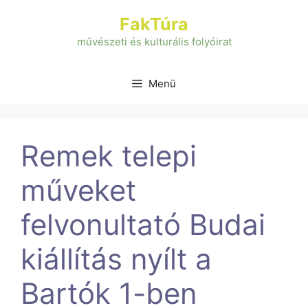
Kilépés
FakTúra
a
tartalomba
művészeti és kulturális folyóirat
Menü
Remek telepi
műveket
felvonultató Budai
kiállítás nyílt a
Bartók 1-ben