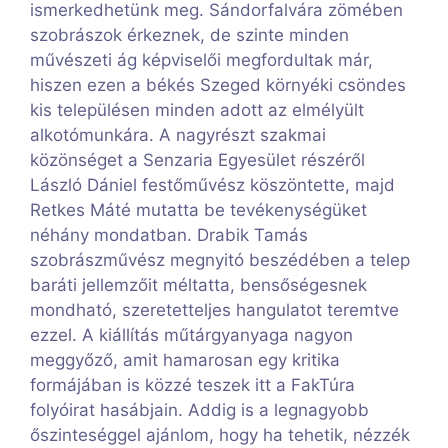
ismerkedhetünk meg. Sándorfalvára zömében
szobrászok érkeznek, de szinte minden
művészeti ág képviselői megfordultak már,
hiszen ezen a békés Szeged környéki csöndes
kis településen minden adott az elmélyült
alkotómunkára. A nagyrészt szakmai
közönséget a Senzaria Egyesület részéről
László Dániel festőművész köszöntette, majd
Retkes Máté mutatta be tevékenységüket
néhány mondatban. Drabik Tamás
szobrászművész megnyitó beszédében a telep
baráti jellemzőit méltatta, bensőségesnek
mondható, szeretetteljes hangulatot teremtve
ezzel. A kiállítás műtárgyanyaga nagyon
meggyőző, amit hamarosan egy kritika
formájában is közzé teszek itt a FakTúra
folyóirat hasábjain. Addig is a legnagyobb
őszinteséggel ajánlom, hogy ha tehetik, nézzék