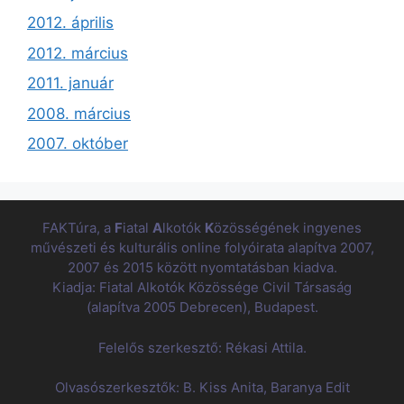
2012. április
2012. március
2011. január
2008. március
2007. október
FAKTúra, a
F
iatal
A
lkotók
K
özösségének ingyenes
művészeti és kulturális online folyóirata alapítva 2007,
2007 és 2015 között nyomtatásban kiadva.
Kiadja: Fiatal Alkotók Közössége Civil Társaság
(alapítva 2005 Debrecen), Budapest.
Felelős szerkesztő: Rékasi Attila.
Olvasószerkesztők: B. Kiss Anita, Baranya Edit