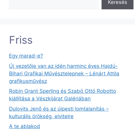
Keresés
Friss
Egy marad-e?
Új vezetője van az idén harminc éves Hajdú-
Bihari Grafikai Művésztelepnek – Lénárt Attila
grafikusművész
Robin Grant Sperling és Szabó Ottó Robotto
kiállítása a Vészkijárat Galériában
Dulovits Jenő és az újpesti lomtalanítás –
kulturális örökség, elvitelre
A te ablakod