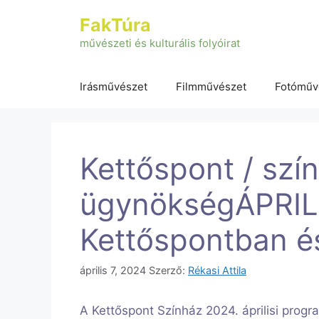
Kilépés
FakTúra
a
tartalomba
művészeti és kulturális folyóirat
Irásművészet
Filmművészet
Fotóműv
Kettőspont / szín
ügynökségÁPRI
Kettőspontban é
április 7, 2024
Szerző:
Rékasi Attila
A Kettőspont Színház 2024. áprilisi progr