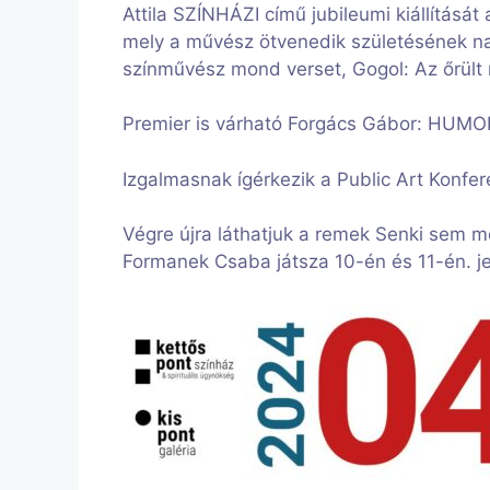
Attila SZÍNHÁZI című jubileumi kiállítás
mely a művész ötvenedik születésének na
színművész mond verset, Gogol: Az őrült 
Premier is várható Forgács Gábor: HUM
Izgalmasnak ígérkezik a Public Art Konfe
Végre újra láthatjuk a remek Senki sem m
Formanek Csaba játsza 10-én és 11-én. je