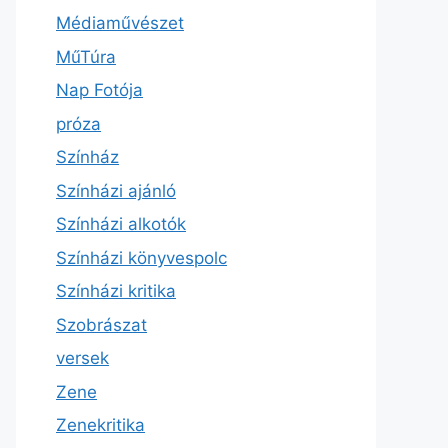
Médiaművészet
MűTúra
Nap Fotója
próza
Színház
Színházi ajánló
Színházi alkotók
Színházi könyvespolc
Színházi kritika
Szobrászat
versek
Zene
Zenekritika