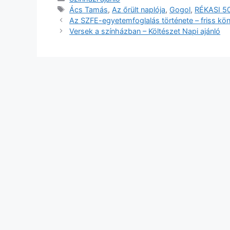
Címkék
Ács Tamás
,
Az őrült naplója
,
Gogol
,
RÉKASI 5
Az SZFE-egyetemfoglalás története – friss k
Versek a színházban – Költészet Napi ajánló