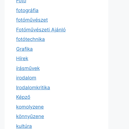
Fotó
fotográfia
fotóművészet
Fotóművészeti Ajánló
fotótechnika
Grafika
Hírek
írásművek
irodalom
Irodalomkritika
Képző
komolyzene
könnyűzene
kultúra