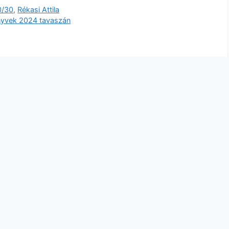
0/30
,
Rékasi Attila
önyvek 2024 tavaszán