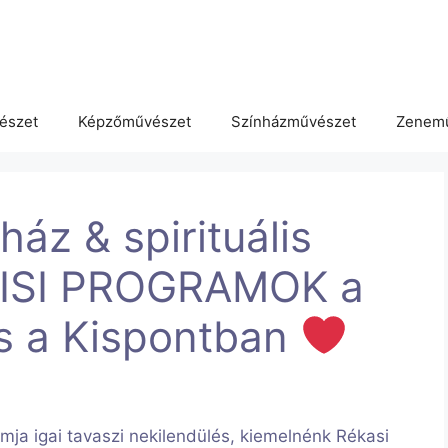
észet
Képzőművészet
Színházművészet
Zenem
ház & spirituális
LISI PROGRAMOK a
s a Kispontban
amja igai tavaszi nekilendülés, kiemelnénk Rékasi