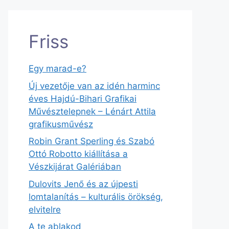
Friss
Egy marad-e?
Új vezetője van az idén harminc
éves Hajdú-Bihari Grafikai
Művésztelepnek – Lénárt Attila
grafikusművész
Robin Grant Sperling és Szabó
Ottó Robotto kiállítása a
Vészkijárat Galériában
Dulovits Jenő és az újpesti
lomtalanítás – kulturális örökség,
elvitelre
A te ablakod