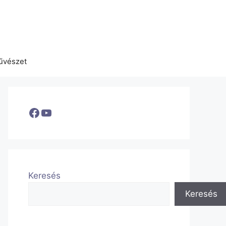
űvészet
Facebook
YouTube
Keresés
Keresés