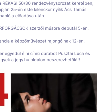
át a RÉKASI 50/30 rendezvénysorozat keretében,
pján 25-én este kilenckor nyílik Ács Tamás
naplója előadása után.
ORFORGÁCSOK szerzői műsora debütál 5-én.
rencia a képzőművészet rajongóinak 12-én.
er egyedül élni című darabot Pusztai Luca és
gyek a jegy.hu oldalon beszerezhetők!!!