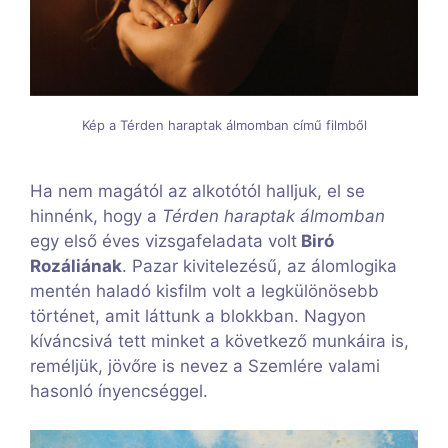
Kép a Térden haraptak álmomban című filmből
Ha nem magától az alkotótól halljuk, el se
hinnénk, hogy a
Térden haraptak álmomban
egy első éves vizsgafeladata volt
Biró
Rozáliának
. Pazar kivitelezésű, az álomlogika
mentén haladó kisfilm volt a legkülönösebb
történet, amit láttunk a blokkban. Nagyon
kíváncsivá tett minket a következő munkáira is,
reméljük, jövőre is nevez a Szemlére valami
hasonló ínyencséggel.