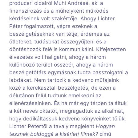
produceri oldalról Muhi Andrásé, aki a
finanszírozás és a műhelyként működés
kérdéseinek volt szakértője. Ahogy Lichter
Péter fogalmazott, végre ezeknek a
beszélgetéseknek van tétje, érdemes az
ötleteket, tudásokat összegyűjteni és a
döntéshozók felé is kommunikálni. Kifejezetten
élvezetes volt hallgatni, ahogy a három
különböző terület összeér, ahogy a három
beszélgetőtárs egymásnak tudta passzolgatni a
labdákat. Nem tartozik a kedvenc műfajaink
közé a kerekasztal-beszélgetés, de ezen a
délutánon felül tudtunk emelkedni az
ellenérzéseinken. És ha már egy térben találtuk
a két neves oktatót, megragadtuk az alkalmat,
hogy dedikáltassuk kedvenc könyveinket tőlük,
Lichter Pétertől a tavaly megjelent
Hogyan
tesznek boldoggá a kísérleti filmek?
című