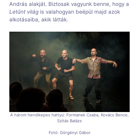
András alakját. Biztosak vagyunk benne, hogy a
Letűnt világ
is valahogyan beépül majd azok
alkotásaiba, akik látták.
A három hendikepes hattyú: Formanek Csaba, Kovács Bence,
Szitás Balázs
Fotó: Görgényi Gábor