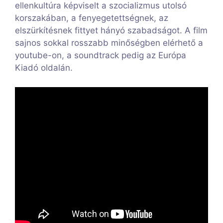
ellenkultúra képviselt a szocializmus utolsó
korszakában, a fenyegetettségnek, az
elszürkítésnek fittyet hányó szabadságot. A film
sajnos sokkal rosszabb minőségben elérhető a
youtube-on, a soundtrack pedig az Európa
Kiadó oldalán.