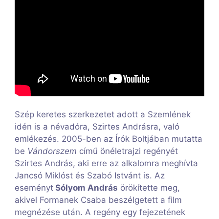
Szép keretes szerkezetet adott a Szemlének
idén is a névadóra, Szirtes Andrásra, való
emlékezés. 2005-ben az Írók Boltjában mutatta
be
Vándorszem
című önéletrajzi regényét
Szirtes András, aki erre az alkalomra meghívta
Jancsó Miklóst és Szabó Istvánt is. Az
eseményt
Sólyom András
örökítette meg,
akivel Formanek Csaba beszélgetett a film
megnézése után. A regény egy fejezetének