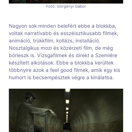
Fotó: Görgényi Gábor
Nagyon sok minden belefért ebbe a blokkba,
voltak narratívabb és esszéisztikusabb filmek,
animáció, trükkfilm, kollázs, installáció.
Nosztalgikus mozi és közérzeti film, de még
börleszk is. Vizsgafilmek és direkt a Szemlére
készített alkotások. Ebbe a blokkba kerültek
többnyire azok a feel good filmek, amik egy kis
humort is becsempésztek végre a kínálatba.