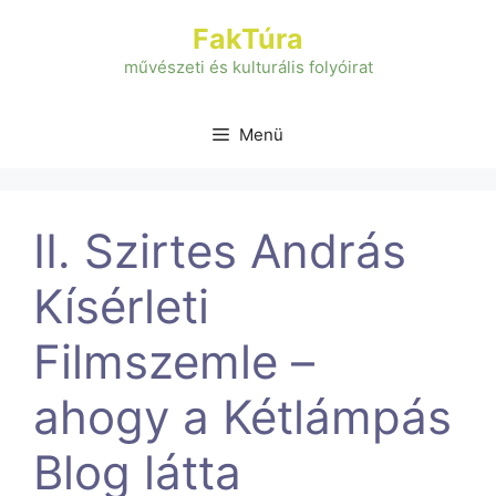
Kilépés
FakTúra
a
tartalomba
művészeti és kulturális folyóirat
Menü
II. Szirtes András
Kísérleti
Filmszemle –
ahogy a Kétlámpás
Blog látta