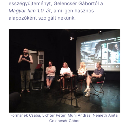
esszégyűjteményt, Gelencsér Gábortól a
Magyar film 1.0-át
, ami igen hasznos
alapozóként szolgált nekünk.
Formanek Csaba, Lichter Péter, Muhi András, Németh Anita,
Gelencsér Gábor