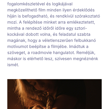
fogalomkészletével és logikájával
megközelíthető film minden ilyen érdeklődés
híján is befogadható, és rendkívül szórakoztató
mozi. A felépítése minket arra emlékeztetett,
mintha a rendező időről időre egy sztori-
kockával dobott volna, és feladatul szabta
magának, hogy a véletlenszerűen felbukkanó
motívumot beépítse a filmjébe. Imádtuk a
szöveget, a roadmovie hangulatot. Reméljük,
máskor is elérhető lesz, szívesen megnéznénk
ismét.