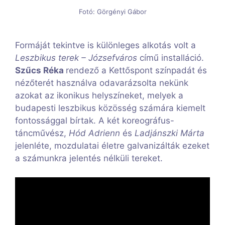
Fotó: Görgényi Gábor
Formáját tekintve is különleges alkotás volt a
Leszbikus terek – Józsefváros
című installáció.
Szűcs Réka
rendező a Kettőspont színpadát és
nézőterét használva odavarázsolta nekünk
azokat az ikonikus helyszíneket, melyek a
budapesti leszbikus közösség számára kiemelt
fontossággal bírtak. A két koreográfus-
táncművész,
Hód Adrienn
és
Ladjánszki Márta
jelenléte, mozdulatai életre galvanizálták ezeket
a számunkra jelentés nélküli tereket.