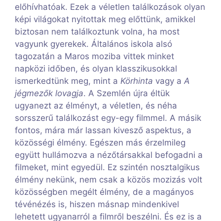
előhívhatóak. Ezek a véletlen találkozások olyan
képi világokat nyitottak meg előttünk, amikkel
biztosan nem találkoztunk volna, ha most
vagyunk gyerekek. Általános iskola alsó
tagozatán a Maros moziba vittek minket
napközi időben, és olyan klasszikusokkal
ismerkedtünk meg, mint a
Körhinta
vagy a
A
jégmezők lovagja
. A Szemlén újra éltük
ugyanezt az élményt, a véletlen, és néha
sorsszerű találkozást egy-egy filmmel. A másik
fontos, mára már lassan kivesző aspektus, a
közösségi élmény. Egészen más érzelmileg
együtt hullámozva a nézőtársakkal befogadni a
filmeket, mint egyedül. Ez szintén nosztalgikus
élmény nekünk, nem csak a közös mozizás volt
közösségben megélt élmény, de a magányos
tévénézés is, hiszen másnap mindenkivel
lehetett ugyanarról a filmről beszélni. És ez is a