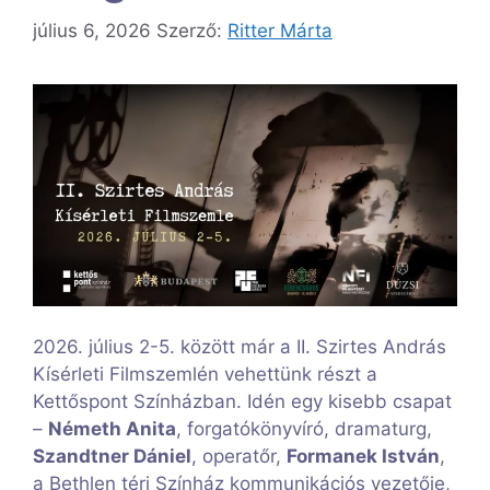
július 6, 2026
Szerző:
Ritter Márta
2026. július 2-5. között már a II. Szirtes András
Kísérleti Filmszemlén vehettünk részt a
Kettőspont Színházban. Idén egy kisebb csapat
–
Németh Anita
, forgatókönyvíró, dramaturg,
Szandtner Dániel
, operatőr,
Formanek István
,
a Bethlen téri Színház kommunikációs vezetője,