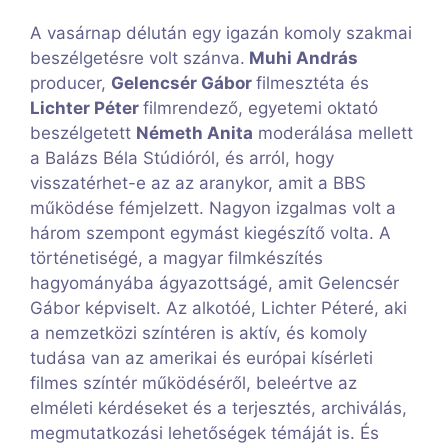
A vasárnap délután egy igazán komoly szakmai
beszélgetésre volt szánva.
Muhi András
producer,
Gelencsér Gábor
filmesztéta és
Lichter Péter
filmrendező, egyetemi oktató
beszélgetett
Németh Anita
moderálása mellett
a Balázs Béla Stúdióról, és arról, hogy
visszatérhet-e az az aranykor, amit a BBS
működése fémjelzett. Nagyon izgalmas volt a
három szempont egymást kiegészítő volta. A
történetiségé, a magyar filmkészítés
hagyományába ágyazottságé, amit Gelencsér
Gábor képviselt. Az alkotóé, Lichter Péteré, aki
a nemzetközi színtéren is aktív, és komoly
tudása van az amerikai és európai kísérleti
filmes színtér működéséről, beleértve az
elméleti kérdéseket és a terjesztés, archiválás,
megmutatkozási lehetőségek témáját is. És