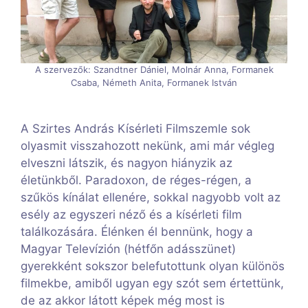
A szervezők: Szandtner Dániel, Molnár Anna, Formanek
Csaba, Németh Anita, Formanek István
A Szirtes András Kísérleti Filmszemle sok
olyasmit visszahozott nekünk, ami már végleg
elveszni látszik, és nagyon hiányzik az
életünkből. Paradoxon, de réges-régen, a
szűkös kínálat ellenére, sokkal nagyobb volt az
esély az egyszeri néző és a kísérleti film
találkozására. Élénken él bennünk, hogy a
Magyar Televízión (hétfőn adásszünet)
gyerekként sokszor belefutottunk olyan különös
filmekbe, amiből ugyan egy szót sem értettünk,
de az akkor látott képek még most is