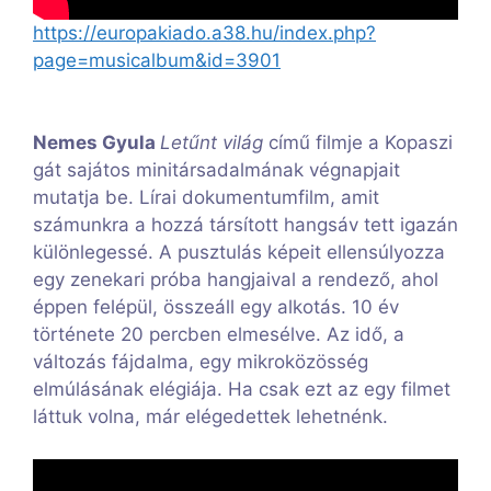
https://europakiado.a38.hu/index.php?
page=musicalbum&id=3901
Nemes Gyula
Letűnt világ
című filmje a Kopaszi
gát sajátos minitársadalmának végnapjait
mutatja be. Lírai dokumentumfilm, amit
számunkra a hozzá társított hangsáv tett igazán
különlegessé. A pusztulás képeit ellensúlyozza
egy zenekari próba hangjaival a rendező, ahol
éppen felépül, összeáll egy alkotás. 10 év
története 20 percben elmesélve. Az idő, a
változás fájdalma, egy mikroközösség
elmúlásának elégiája. Ha csak ezt az egy filmet
láttuk volna, már elégedettek lehetnénk.