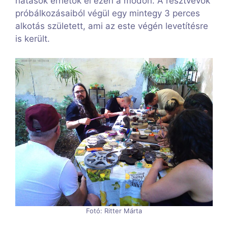
hatások érhetők el ezen a módon. A résztvevők
próbálkozásaiból végül egy mintegy 3 perces
alkotás született, ami az este végén levetítésre
is került.
Fotó: Ritter Márta