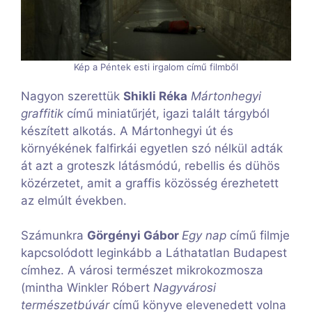
Kép a Péntek esti irgalom című filmből
Nagyon szerettük
Shikli Réka
Mártonhegyi
graffitik
című miniatűrjét, igazi talált tárgyból
készített alkotás. A Mártonhegyi út és
környékének falfirkái egyetlen szó nélkül adták
át azt a groteszk látásmódú, rebellis és dühös
közérzetet, amit a graffis közösség érezhetett
az elmúlt években.
Számunkra
Görgényi Gábor
Egy nap
című filmje
kapcsolódott leginkább a Láthatatlan Budapest
címhez. A városi természet mikrokozmosza
(mintha Winkler Róbert
Nagyvárosi
természetbúvár
című könyve elevenedett volna