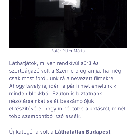
Fotó: Ritter Márta
Láthatjátok, milyen rendkívül sűrű és
szerteágazó volt a Szemle programja, ha még
csak most fordulunk rá a nevezett filmekre.
Ahogy tavaly is, idén is pár filmet emelünk ki
minden blokkból. Ezúton is biztatnánk
nézőtársainkat saját beszámolójuk
elkészítésére, hogy minél több alkotásról, minél
több szempontból szó essék.
Új kategória volt a
Láthatatlan Budapest