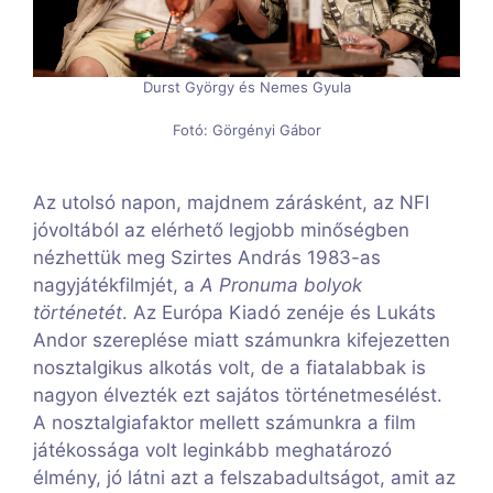
Durst György és Nemes Gyula
Fotó: Görgényi Gábor
Az utolsó napon, majdnem zárásként, az NFI
jóvoltából az elérhető legjobb minőségben
nézhettük meg Szirtes András 1983-as
nagyjátékfilmjét, a
A Pronuma bolyok
történetét
. Az Európa Kiadó zenéje és Lukáts
Andor szereplése miatt számunkra kifejezetten
nosztalgikus alkotás volt, de a fiatalabbak is
nagyon élvezték ezt sajátos történetmesélést.
A nosztalgiafaktor mellett számunkra a film
játékossága volt leginkább meghatározó
élmény, jó látni azt a felszabadultságot, amit az