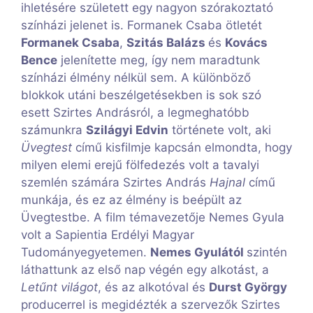
ihletésére született egy nagyon szórakoztató
színházi jelenet is. Formanek Csaba ötletét
Formanek Csaba
,
Szitás Balázs
és
Kovács
Bence
jelenítette meg, így nem maradtunk
színházi élmény nélkül sem. A különböző
blokkok utáni beszélgetésekben is sok szó
esett Szirtes Andrásról, a legmeghatóbb
számunkra
Szilágyi Edvin
története volt, aki
Üvegtest
című kisfilmje kapcsán elmondta, hogy
milyen elemi erejű fölfedezés volt a tavalyi
szemlén számára Szirtes András
Hajnal
című
munkája, és ez az élmény is beépült az
Üvegtestbe. A film témavezetője Nemes Gyula
volt a Sapientia Erdélyi Magyar
Tudományegyetemen.
Nemes Gyulától
szintén
láthattunk az első nap végén egy alkotást, a
Letűnt világot
, és az alkotóval és
Durst György
producerrel is megidézték a szervezők Szirtes