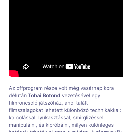
Az offprogram része volt még vasárnap kora
délután
Tobai Botond
vezetésével egy
filmroncsoló játszóház, ahol talált
filmszalagokat lehetett különböző technikákkal:
karcolással, lyukasztással, smirglizéssel
manipulálni, és kipróbálni, milyen különleges