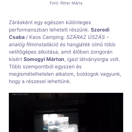
Fotó: Ritter Márta
Zárásként egy egészen különleges
performanszban lehetett részünk.
Szeredi
Csaba
/ Kaos Camping:
SZÁRAZ ÚSZÁS –
analóg filminstalláció és hangjáték
című több
vetítőgépes alkotása, amit élőben zongorán
kísért
Somogyi Márton
, igazi látványorgia volt.
Több szempontból egyszeri és
megismételhetelen alkalom, boldogok vagyunk,
hogy a részesei lehettünk.