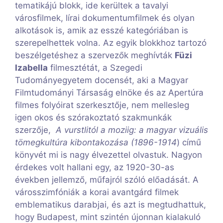
tematikájú blokk, ide kerültek a tavalyi
városfilmek, lírai dokumentumfilmek és olyan
alkotások is, amik az esszé kategóriában is
szerepelhettek volna. Az egyik blokkhoz tartozó
beszélgetéshez a szervezők meghívták
Füzi
Izabella
filmesztétát, a Szegedi
Tudományegyetem docensét, aki a Magyar
Filmtudományi Társaság elnöke és az Apertúra
filmes folyóirat szerkesztője, nem mellesleg
igen okos és szórakoztató szakmunkák
szerzője,
A vurstlitól a moziig: a magyar vizuális
tömegkultúra kibontakozása (1896-1914
) című
könyvét mi is nagy élvezettel olvastuk. Nagyon
érdekes volt hallani egy, az 1920-30-as
években jellemző, műfajról szóló előadását. A
városszimfóniák a korai avantgárd filmek
emblematikus darabjai, és azt is megtudhattuk,
hogy Budapest, mint szintén újonnan kialakuló