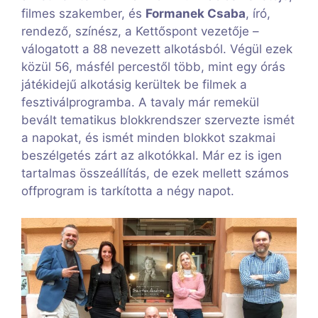
filmes szakember, és
Formanek Csaba
, író,
rendező, színész, a Kettőspont vezetője –
válogatott a 88 nevezett alkotásból. Végül ezek
közül 56, másfél percestől több, mint egy órás
játékidejű alkotásig kerültek be filmek a
fesztiválprogramba. A tavaly már remekül
bevált tematikus blokkrendszer szervezte ismét
a napokat, és ismét minden blokkot szakmai
beszélgetés zárt az alkotókkal. Már ez is igen
tartalmas összeállítás, de ezek mellett számos
offprogram is tarkította a négy napot.