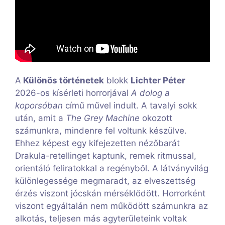
A
Különös történetek
blokk
Lichter Péter
2026-os kísérleti horrorjával
A dolog a
koporsóban
című művel indult. A tavalyi sokk
után, amit a
The Grey Machine
okozott
számunkra, mindenre fel voltunk készülve.
Ehhez képest egy kifejezetten nézőbarát
Drakula-retellinget kaptunk, remek ritmussal,
orientáló feliratokkal a regényből. A látványvilág
különlegessége megmaradt, az elveszettség
érzés viszont jócskán mérséklődött. Horrorként
viszont egyáltalán nem működött számunkra az
alkotás, teljesen más agyterületeink voltak