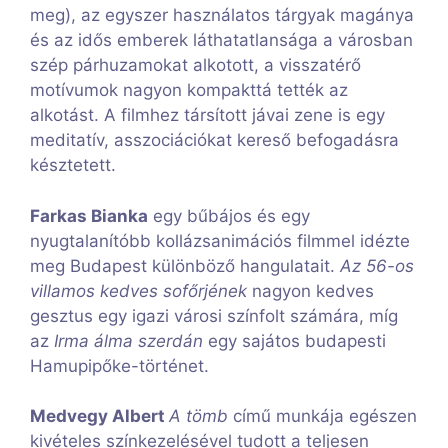
meg), az egyszer használatos tárgyak magánya
és az idős emberek láthatatlansága a városban
szép párhuzamokat alkotott, a visszatérő
motívumok nagyon kompakttá tették az
alkotást. A filmhez társított jávai zene is egy
meditatív, asszociációkat kereső befogadásra
késztetett.
Farkas Bianka
egy bűbájos és egy
nyugtalanítóbb kollázsanimációs filmmel idézte
meg Budapest különböző hangulatait.
Az 56-os
villamos kedves sofőrjének
nagyon kedves
gesztus egy igazi városi színfolt számára, míg
az
Irma álma szerdán
egy sajátos budapesti
Hamupipőke-történet.
Medvegy Albert
A tömb
című munkája egészen
kivételes színkezelésével tudott a teljesen