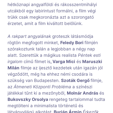
hétköznapi angyalföldi és rákosszentmihályi
utcákból egy labirintust formálni, a film végi
trükk csak megkoronázta azt a szorongató
érzetet, amit a film kiváltott belőlünk.
A rakpart angyalának
groteszk látásmódja
rögtön megfogott minket,
Feledy Bori
filmjén
szórakoztunk talán a legjobban a négy nap
alatt. Szerettük a mágikus realista
Péntek esti
irgalom
című filmet is
, Varga Mici
és
Maruszki
Milán
filmje az ijesztő kezdetek után igazán jól
végződött, még ha ehhez némi csodára is
szükség van Budapesten.
Szoták Gergő
filmje,
az
Átmeneti Központi Probléma
a színészi
játékkal tűnt ki a mezőnyből,
Molnár András
és
Bukovszky Orsolya
rengeteg tartalommal tudta
megtölteni a minimalista történetű és
látványvilágú alkotást.
Burján Ármin
Érkezők