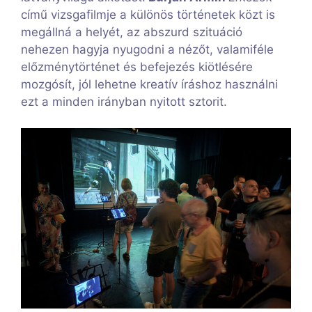
című vizsgafilmje a különös történetek közt is
megállná a helyét, az abszurd szituáció
nehezen hagyja nyugodni a nézőt, valamiféle
előzménytörténet és befejezés kiötlésére
mozgósít, jól lehetne kreatív íráshoz használni
ezt a minden irányban nyitott sztorit.