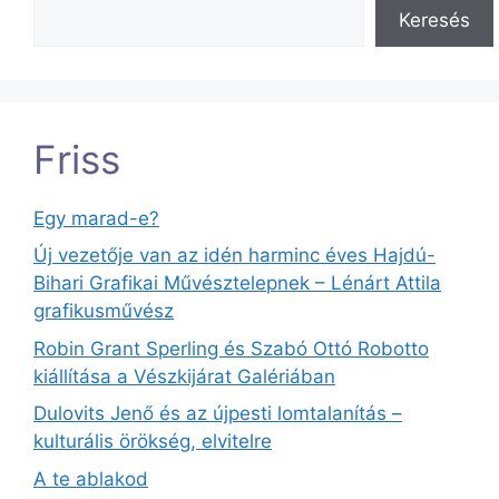
Keresés
Friss
Egy marad-e?
Új vezetője van az idén harminc éves Hajdú-
Bihari Grafikai Művésztelepnek – Lénárt Attila
grafikusművész
Robin Grant Sperling és Szabó Ottó Robotto
kiállítása a Vészkijárat Galériában
Dulovits Jenő és az újpesti lomtalanítás –
kulturális örökség, elvitelre
A te ablakod