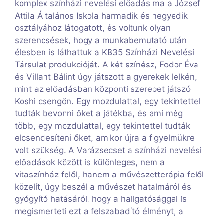
komplex színházi nevelési előadás ma a József
Attila Általános Iskola harmadik és negyedik
osztályához látogatott, és voltunk olyan
szerencsések, hogy a munkabemutató után
élesben is láthattuk a KB35 Színházi Nevelési
Társulat produkcióját. A két színész, Fodor Éva
és Villant Bálint úgy játszott a gyerekek lelkén,
mint az előadásban központi szerepet játszó
Koshi csengőn. Egy mozdulattal, egy tekintettel
tudták bevonni őket a játékba, és ami még
több, egy mozdulattal, egy tekintettel tudták
elcsendesíteni őket, amikor újra a figyelmükre
volt szükség. A Varázsecset a színházi nevelési
előadások között is különleges, nem a
vitaszínház felől, hanem a művészetterápia felől
közelít, úgy beszél a művészet hatalmáról és
gyógyító hatásáról, hogy a hallgatósággal is
megismerteti ezt a felszabadító élményt, a