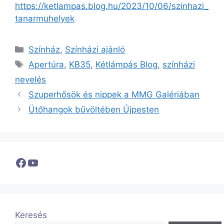
https://ketlampas.blog.hu/2023/10/06/szinhazi_
tanarmuhelyek
Kategória
Színház
,
Színházi ajánló
Címkék
Apertúra
,
KB35
,
Kétlámpás Blog
,
színházi
nevelés
Szuperhősök és nippek a MMG Galériában
Ütőhangok bűvöltében Újpesten
Facebook
YouTube
Keresés