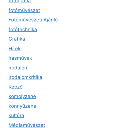
fotográfia
fotóművészet
Fotóművészeti Ajánló
fotótechnika
Grafika
Hírek
írásművek
irodalom
Irodalomkritika
Képző
komolyzene
könnyűzene
kultúra
Médiaművészet