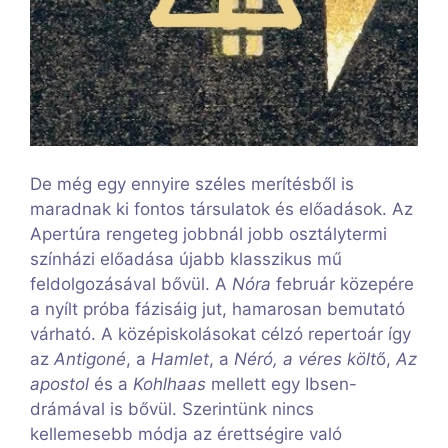
De még egy ennyire széles merítésből is
maradnak ki fontos társulatok és előadások. Az
Apertúra rengeteg jobbnál jobb osztálytermi
színházi előadása újabb klasszikus mű
feldolgozásával bővül. A
Nóra
február közepére
a nyílt próba fázisáig jut, hamarosan bemutató
várható. A középiskolásokat célzó repertoár így
az
Antigoné
, a
Hamlet
, a
Néró, a véres költ
ő,
Az
apostol
és a
Kohlhaas
mellett egy Ibsen-
drámával is bővül. Szerintünk nincs
kellemesebb módja az érettségire való