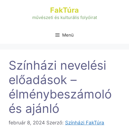
Kilépés
FakTúra
a
tartalomba
művészeti és kulturális folyóirat
Menü
Színházi nevelési
előadások –
élménybeszámoló
és ajánló
február 8, 2024
Szerző:
Színházi FakTúra