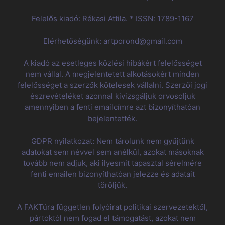
Felelős kiadó: Rékasi Attila. * ISSN: 1789-1167
Elérhetőségünk: artporond@gmail.com
A kiadó az esetleges közlési hibákért felelősséget
nem vállal. A megjelentetett alkotásokért minden
felelősséget a szerzők kötelesek vállalni. Szerzői jogi
észrevételéket azonnal kivizsgáljuk orvosoljuk
amennyiben a fenti emailcímre azt bizonyíthatóan
bejelentették.
GDPR nyilatkozat: Nem tárolunk nem gyűjtünk
adatokat sem névvel sem anélkül, azokat másoknak
tovább nem adjuk, aki ilyesmit tapasztal sérelmére
fenti emailen bizonyíthatóan jelezze és adatait
töröljük.
A FAKTúra független folyóirat politikai szervezetektől,
pártoktól nem fogad el támogatást, azokat nem