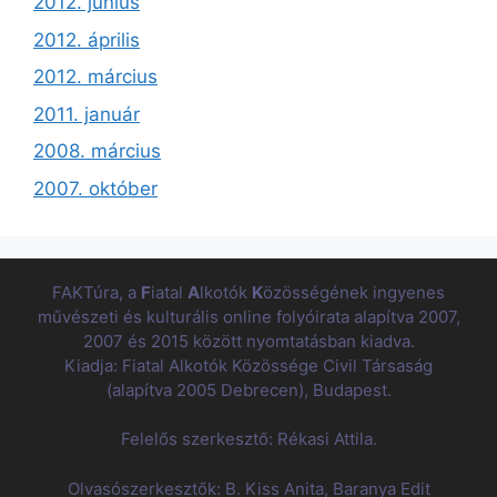
2012. június
2012. április
2012. március
2011. január
2008. március
2007. október
FAKTúra, a
F
iatal
A
lkotók
K
özösségének ingyenes
művészeti és kulturális online folyóirata alapítva 2007,
2007 és 2015 között nyomtatásban kiadva.
Kiadja: Fiatal Alkotók Közössége Civil Társaság
(alapítva 2005 Debrecen), Budapest.
Felelős szerkesztő: Rékasi Attila.
Olvasószerkesztők: B. Kiss Anita, Baranya Edit