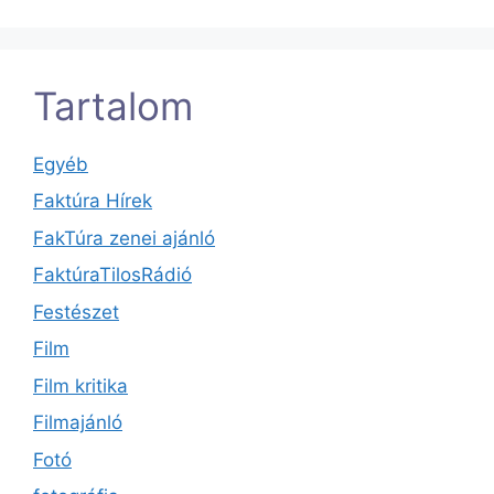
Tartalom
Egyéb
Faktúra Hírek
FakTúra zenei ajánló
FaktúraTilosRádió
Festészet
Film
Film kritika
Filmajánló
Fotó