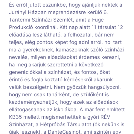
És erről jutott eszünkbe, hogy ajánljuk nektek a
Jurányi Házban megrendezésre kerülő 6.
Tantermi Színházi Szemlét, amit a Füge
Produkció koordinál. Két nap alatt 11 társulat 12
előadása lesz látható, a felhozatal, bár nem
teljes, elég pontos képet fog adni arról, hol tart
ma a gyerekeknek, kamaszoknak szóló színházi
nevelés, milyen előadásokat érdemes keresni,
ha meg akarjuk szerettetni a következő
generációkkal a színházat, és fontos, őket
érintő és foglalkoztató kérdésekről akarunk
velük beszélgetni. Nem győzzük hangsúlyozni,
hogy nem csak tanárként, de szülőként is
kezdeményezhetjük, hogy ezek az előadások
ellátogassanak az iskolákba. A már fent említett
KB35 mellett megismerhetitek a győri RÉV
Színházat, a Hétpróbás Társulatot (ők nekünk is
újak lesznek), a DanteCasinot, ami szintén egy