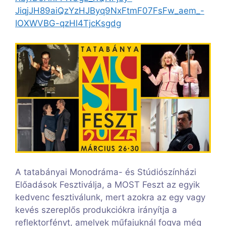
JiqjJH89aiQzYzHJByq9NxFtmF07FsFw_aem_-
IOXWVBG-qzHl4TjcKsgdg
A tatabányai Monodráma- és Stúdiószínházi
Előadások Fesztiválja, a MOST Feszt az egyik
kedvenc fesztiválunk, mert azokra az egy vagy
kevés szereplős produkciókra irányítja a
reflektorfényt, amelyek műfajuknál fogva még