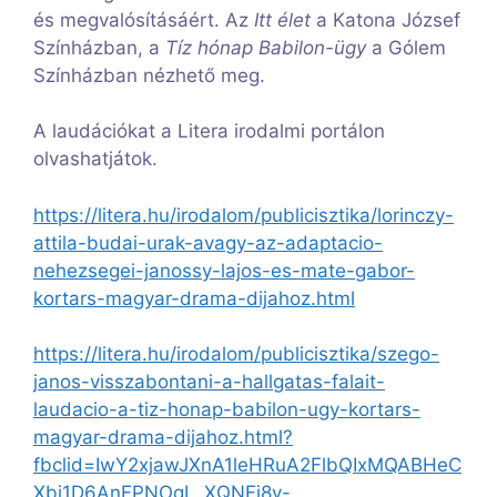
és megvalósításáért. Az
Itt élet
a Katona József
Színházban, a
Tíz hónap Babilon-ügy
a Gólem
Színházban nézhető meg.
A laudációkat a Litera irodalmi portálon
olvashatjátok.
https://litera.hu/irodalom/publicisztika/lorinczy-
attila-budai-urak-avagy-az-adaptacio-
nehezsegei-janossy-lajos-es-mate-gabor-
kortars-magyar-drama-dijahoz.html
https://litera.hu/irodalom/publicisztika/szego-
janos-visszabontani-a-hallgatas-falait-
laudacio-a-tiz-honap-babilon-ugy-kortars-
magyar-drama-dijahoz.html?
fbclid=IwY2xjawJXnA1leHRuA2FlbQIxMQABHeC
Xbj1D6AnFPNOgL_XQNFj8y-