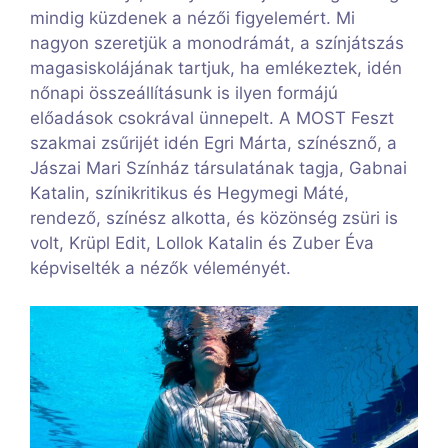
mindig küzdenek a nézői figyelemért. Mi
nagyon szeretjük a monodrámát, a színjátszás
magasiskolájának tartjuk, ha emlékeztek, idén
nőnapi összeállításunk is ilyen formájú
előadások csokrával ünnepelt. A MOST Feszt
szakmai zsűrijét idén Egri Márta, színésznő, a
Jászai Mari Színház társulatának tagja, Gabnai
Katalin, színikritikus és Hegymegi Máté,
rendező, színész alkotta, és közönség zsüri is
volt, Krüpl Edit, Lollok Katalin és Zuber Éva
képviselték a nézők véleményét.