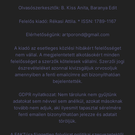
Olvasószerkesztők: B. Kiss Anita, Baranya Edit
Felelős kiadó: Rékasi Attila. * ISSN: 1789-1167
Elérhetőségünk: artporond@gmail.com
A kiadó az esetleges közlési hibákért felelősséget
nem vállal. A megjelentetett alkotásokért minden
felelősséget a szerzők kötelesek vállalni. Szerzői jogi
észrevételéket azonnal kivizsgáljuk orvosoljuk
amennyiben a fenti emailcímre azt bizonyíthatóan
bejelentették.
GDPR nyilatkozat: Nem tárolunk nem gyűjtünk
adatokat sem névvel sem anélkül, azokat másoknak
tovább nem adjuk, aki ilyesmit tapasztal sérelmére
fenti emailen bizonyíthatóan jelezze és adatait
töröljük.
A FAKTúra független folyóirat politikai szervezetektől,