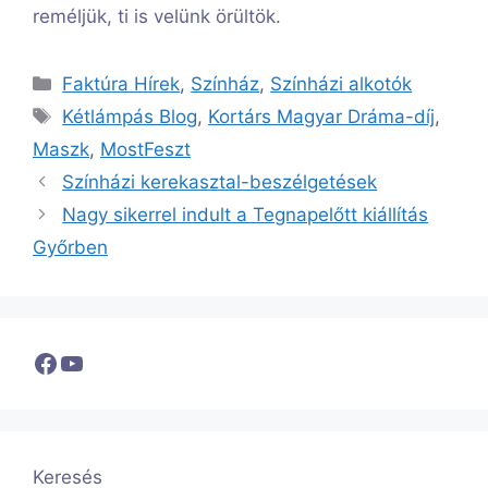
reméljük, ti is velünk örültök.
Kategória
Faktúra Hírek
,
Színház
,
Színházi alkotók
Címkék
Kétlámpás Blog
,
Kortárs Magyar Dráma-díj
,
Maszk
,
MostFeszt
Színházi kerekasztal-beszélgetések
Nagy sikerrel indult a Tegnapelőtt kiállítás
Győrben
Facebook
YouTube
Keresés