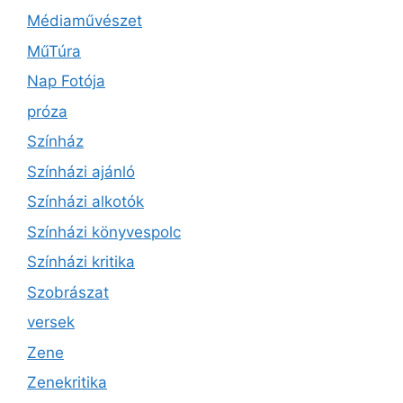
Médiaművészet
MűTúra
Nap Fotója
próza
Színház
Színházi ajánló
Színházi alkotók
Színházi könyvespolc
Színházi kritika
Szobrászat
versek
Zene
Zenekritika