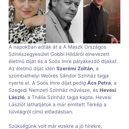
A napokban adták át a A Maszk Országos
Színészegyesület Gobbi Hildáról elnevezett
életmű díját és a Soós Imre pályakezdő díjakat.
Az életmű díjat idén
Szerémi Zoltán
, a
szombathelyi Weöres Sándor Színház tagja
nyerte el. A Soós Imre díjat pedig
Ács Petra
, a
Szegedi Nemzeti Színház művésze, és
Hevesi
László
, a Thália Színház tagja kapta. Hevesi
Lászlót láthatjátok a már említett Térkép a
túlvilágról című előadásban.
Szükségünk volt már ezekre a jó hírekre,