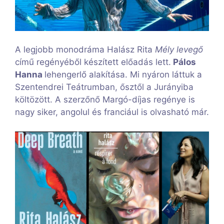
A legjobb monodráma Halász Rita
Mély levegő
című regényéből készített előadás lett.
Pálos
Hanna
lehengerlő alakítása. Mi nyáron láttuk a
Szentendrei Teátrumban, ősztől a Jurányiba
költözött. A szerzőnő Margó-díjas regénye is
nagy siker, angolul és franciául is olvasható már.