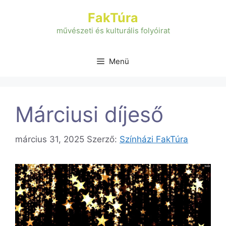
Kilépés
FakTúra
a
tartalomba
művészeti és kulturális folyóirat
Menü
Márciusi díjeső
március 31, 2025
Szerző:
Színházi FakTúra