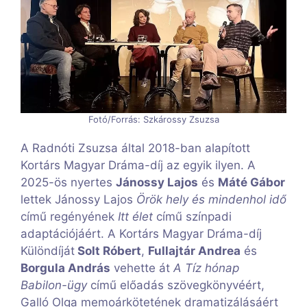
Fotó/Forrás: Szkárossy Zsuzsa
A Radnóti Zsuzsa által 2018-ban alapított
Kortárs Magyar Dráma-díj az egyik ilyen. A
2025-ös nyertes
Jánossy Lajos
és
Máté Gábor
lettek Jánossy Lajos
Örök hely és mindenhol idő
című regényének
Itt élet
című színpadi
adaptációjáért. A Kortárs Magyar Dráma-díj
Különdíját
Solt Róbert
,
Fullajtár Andrea
és
Borgula András
vehette át
A
Tíz hónap
Babilon-ügy
című előadás szövegkönyvéért,
Galló Olga memoárkötetének dramatizálásáért