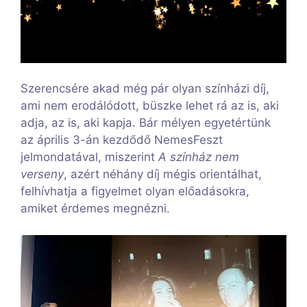
Szerencsére akad még pár olyan színházi díj,
ami nem erodálódott, büszke lehet rá az is, aki
adja, az is, aki kapja. Bár mélyen egyetértünk
az április 3-án kezdődő NemesFeszt
jelmondatával, miszerint
A színház nem
verseny
, azért néhány díj mégis orientálhat,
felhívhatja a figyelmet olyan előadásokra,
amiket érdemes megnézni.