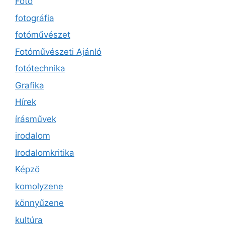
Fotó
fotográfia
fotóművészet
Fotóművészeti Ajánló
fotótechnika
Grafika
Hírek
írásművek
irodalom
Irodalomkritika
Képző
komolyzene
könnyűzene
kultúra