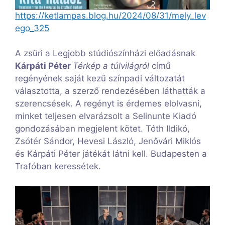
https://ketlampas.blog.hu/2024/08/31/mely_lev
ego_325
A zsüri a Legjobb stúdiószínházi előadásnak
Kárpáti Péter
Térkép a túlvilágról
című
regényének saját kezű színpadi változatát
választotta, a szerző rendezésében láthatták a
szerencsések. A regényt is érdemes elolvasni,
minket teljesen elvarázsolt a Selinunte Kiadó
gondozásában megjelent kötet. Tóth Ildikó,
Zsótér Sándor, Hevesi László, Jenővári Miklós
és Kárpáti Péter játékát látni kell. Budapesten a
Trafóban keressétek.