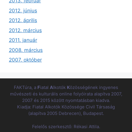
2013. február
2012. június
2012. április
2012. március
2011. január
2008. március
2007. október
FAKTúra, a
F
iatal
A
lkotók
K
özösségének ingyenes
művészeti és kulturális online folyóirata alapítva 2007,
2007 és 2015 között nyomtatásban kiadva.
Kiadja: Fiatal Alkotók Közössége Civil Társaság
(alapítva 2005 Debrecen), Budapest.
Felelős szerkesztő: Rékasi Attila.