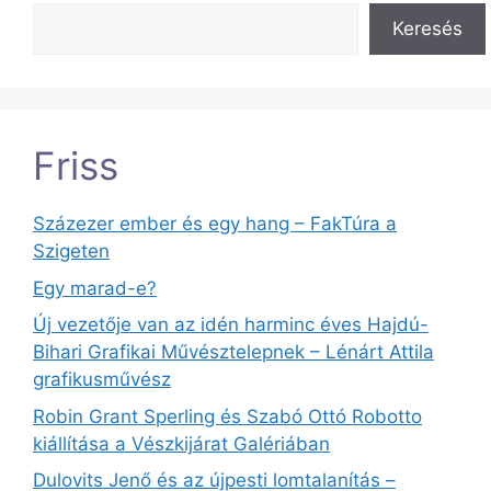
Keresés
Friss
Százezer ember és egy hang – FakTúra a
Szigeten
Egy marad-e?
Új vezetője van az idén harminc éves Hajdú-
Bihari Grafikai Művésztelepnek – Lénárt Attila
grafikusművész
Robin Grant Sperling és Szabó Ottó Robotto
kiállítása a Vészkijárat Galériában
Dulovits Jenő és az újpesti lomtalanítás –