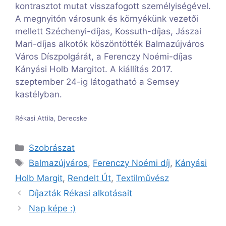
kontrasztot mutat visszafogott személyiségével.
A megnyitón városunk és környékünk vezetői
mellett Széchenyi-díjas, Kossuth-díjas, Jászai
Mari-díjas alkotók köszöntötték Balmazújváros
Város Díszpolgárát, a Ferenczy Noémi-díjas
Kányási Holb Margitot. A kiállítás 2017.
szeptember 24-ig látogatható a Semsey
kastélyban.
Rékasi Attila, Derecske
Kategória
Szobrászat
Címkék
Balmazújváros
,
Ferenczy Noémi díj
,
Kányási
Holb Margit
,
Rendelt Út
,
Textilművész
Díjazták Rékasi alkotásait
Nap képe :)