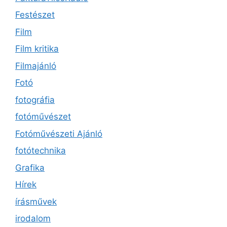
Festészet
Film
Film kritika
Filmajánló
Fotó
fotográfia
fotóművészet
Fotóművészeti Ajánló
fotótechnika
Grafika
Hírek
írásművek
irodalom