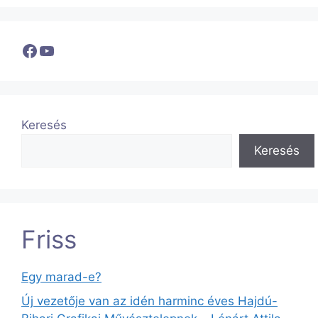
Facebook
YouTube
Keresés
Keresés
Friss
Egy marad-e?
Új vezetője van az idén harminc éves Hajdú-