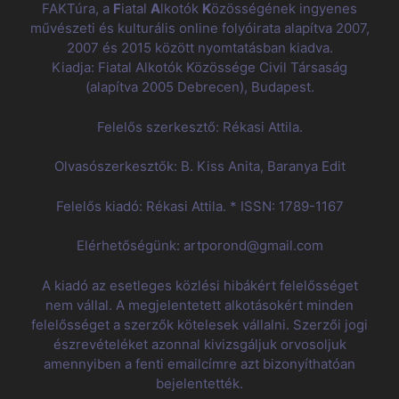
FAKTúra, a
F
iatal
A
lkotók
K
özösségének ingyenes
művészeti és kulturális online folyóirata alapítva 2007,
2007 és 2015 között nyomtatásban kiadva.
Kiadja: Fiatal Alkotók Közössége Civil Társaság
(alapítva 2005 Debrecen), Budapest.
Felelős szerkesztő: Rékasi Attila.
Olvasószerkesztők: B. Kiss Anita, Baranya Edit
Felelős kiadó: Rékasi Attila. * ISSN: 1789-1167
Elérhetőségünk: artporond@gmail.com
A kiadó az esetleges közlési hibákért felelősséget
nem vállal. A megjelentetett alkotásokért minden
felelősséget a szerzők kötelesek vállalni. Szerzői jogi
észrevételéket azonnal kivizsgáljuk orvosoljuk
amennyiben a fenti emailcímre azt bizonyíthatóan
bejelentették.