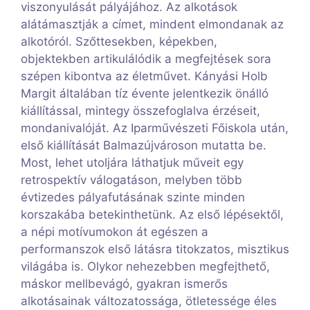
viszonyulását pályájához. Az alkotások
alátámasztják a címet, mindent elmondanak az
alkotóról. Szőttesekben, képekben,
objektekben artikulálódik a megfejtések sora
szépen kibontva az életművet. Kányási Holb
Margit általában tíz évente jelentkezik önálló
kiállítással, mintegy összefoglalva érzéseit,
mondanivalóját. Az Iparművészeti Főiskola után,
első kiállítását Balmazújvároson mutatta be.
Most, lehet utoljára láthatjuk műveit egy
retrospektív válogatáson, melyben több
évtizedes pályafutásának szinte minden
korszakába betekinthetünk. Az első lépésektől,
a népi motívumokon át egészen a
performanszok első látásra titokzatos, misztikus
világába is. Olykor nehezebben megfejthető,
máskor mellbevágó, gyakran ismerős
alkotásainak változatossága, ötletessége éles