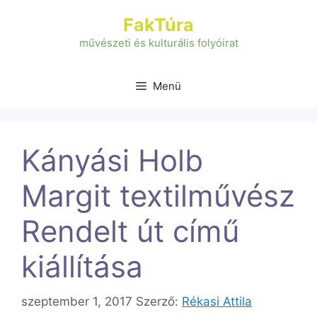
Kilépés
FakTúra
a
tartalomba
művészeti és kulturális folyóirat
Menü
Kányási Holb
Margit textilművész
Rendelt út című
kiállítása
szeptember 1, 2017
Szerző:
Rékasi Attila