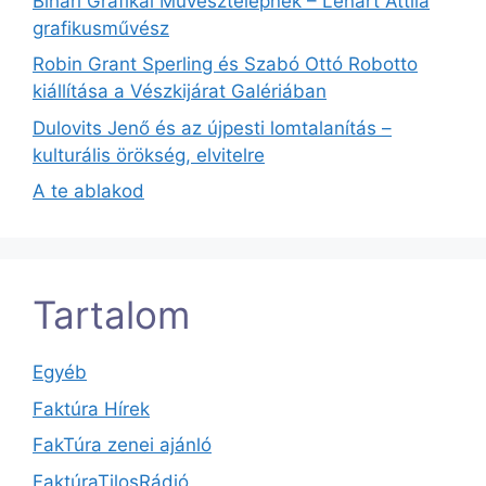
Bihari Grafikai Művésztelepnek – Lénárt Attila
grafikusművész
Robin Grant Sperling és Szabó Ottó Robotto
kiállítása a Vészkijárat Galériában
Dulovits Jenő és az újpesti lomtalanítás –
kulturális örökség, elvitelre
A te ablakod
Tartalom
Egyéb
Faktúra Hírek
FakTúra zenei ajánló
FaktúraTilosRádió