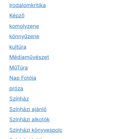
Irodalomkritika
Képző
komolyzene
könnyűzene
kultúra
Médiaművészet
MűTúra
Nap Fotója
próza
Színház
Színházi ajánló
Színházi alkotók
Színházi könyvespolc