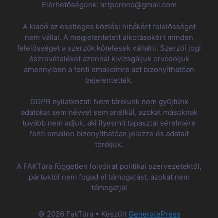
Elérhetőségünk: artporond@gmail.com
A kiadó az esetleges közlési hibákért felelősséget
nem vállal. A megjelentetett alkotásokért minden
felelősséget a szerzők kötelesek vállalni. Szerzői jogi
észrevételéket azonnal kivizsgáljuk orvosoljuk
amennyiben a fenti emailcímre azt bizonyíthatóan
bejelentették.
GDPR nyilatkozat: Nem tárolunk nem gyűjtünk
adatokat sem névvel sem anélkül, azokat másoknak
tovább nem adjuk, aki ilyesmit tapasztal sérelmére
fenti emailen bizonyíthatóan jelezze és adatait
töröljük.
A FAKTúra független folyóirat politikai szervezetektől,
pártoktól nem fogad el támogatást, azokat nem
támogatja!
© 2026 FakTúra
• Készült
GeneratePress