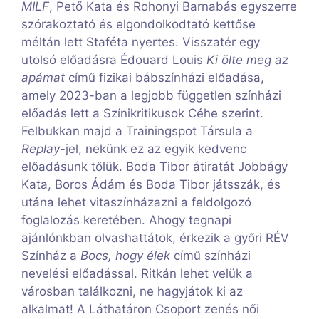
MILF
, Pető Kata és Rohonyi Barnabás egyszerre
szórakoztató és elgondolkodtató kettőse
méltán lett Staféta nyertes. Visszatér egy
utolsó előadásra Édouard Louis
Ki ölte meg az
apámat
című fizikai bábszínházi előadása,
amely 2023-ban a legjobb független színházi
előadás lett a Színikritikusok Céhe szerint.
Felbukkan majd a Trainingspot Társula a
Replay
-jel, nekünk ez az egyik kedvenc
előadásunk tőlük. Boda Tibor átiratát Jobbágy
Kata, Boros Ádám és Boda Tibor játsszák, és
utána lehet vitaszínházazni a feldolgozó
foglalozás keretében. Ahogy tegnapi
ajánlónkban olvashattátok, érkezik a győri RÉV
Színház a
Bocs, hogy élek
című színházi
nevelési előadással. Ritkán lehet velük a
városban találkozni, ne hagyjátok ki az
alkalmat! A Láthatáron Csoport zenés női