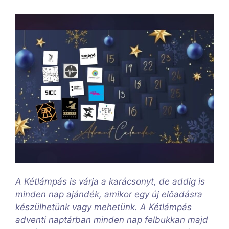
A Kétlámpás is várja a karácsonyt, de addig is
minden nap ajándék, amikor egy új előadásra
készülhetünk vagy mehetünk. A Kétlámpás
adventi naptárban minden nap felbukkan majd