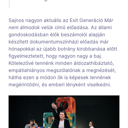
Sajnos nagyon aktuális az Exit Generáció
Már
nem álmodok
velük című előadása. Az állami
gondoskodásban élők beszámolói alapján
készített dokumentumszínházi előadás már
hónapokkal az újabb botrány kirobbanása előtt
figyelmeztetett, hogy nagyon nagy a baj.
Kötelezővé tennénk minden áldozathibáztató,
empátiahiányos megszólalónak a megnézését,
hátha ezen a módon ők is képesek lennének
megérintődni, és emberi lényként viselkedni.