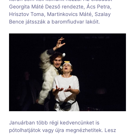
Georgita Máté Dezső rendezte, Ács Petra,
Hrisztov Toma, Martinkovics Máté, Szalay
Bence játsszák a baromfiudvar lakóit.
Januárban több régi kedvencünket is
pótolhatjátok vagy újra megnézhetitek. Lesz