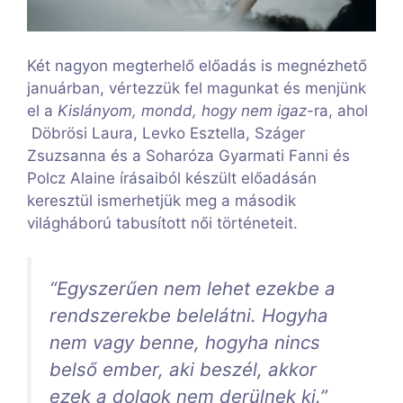
Két nagyon megterhelő előadás is megnézhető
januárban, vértezzük fel magunkat és menjünk
el a
Kislányom, mondd, hogy nem igaz
-ra, ahol
Döbrösi Laura, Levko Esztella, Száger
Zsuzsanna és a Soharóza Gyarmati Fanni és
Polcz Alaine írásaiból készült előadásán
keresztül ismerhetjük meg a második
világháború tabusított női történeteit.
“Egyszerűen nem lehet ezekbe a
rendszerekbe belelátni. Hogyha
nem vagy benne, hogyha nincs
belső ember, aki beszél, akkor
ezek a dolgok nem derülnek ki.”