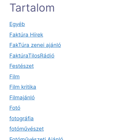
Tartalom
Egyéb
Faktúra Hírek
FakTúra zenei ajánló
FaktúraTilosRádió
Festészet
Film
Film kritika
Filmajánló
Fotó
fotográfia
fotóművészet
Fotóművészeti Ajánló