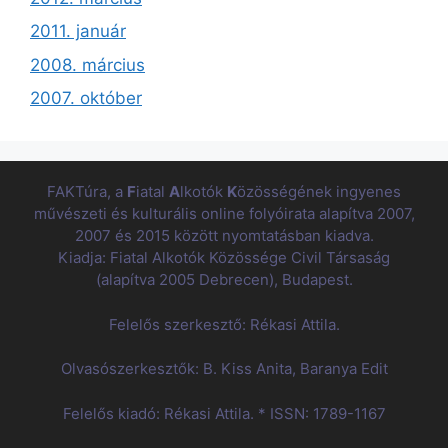
2011. január
2008. március
2007. október
FAKTúra, a
F
iatal
A
lkotók
K
özösségének ingyenes
művészeti és kulturális online folyóirata alapítva 2007,
2007 és 2015 között nyomtatásban kiadva.
Kiadja: Fiatal Alkotók Közössége Civil Társaság
(alapítva 2005 Debrecen), Budapest.
Felelős szerkesztő: Rékasi Attila.
Olvasószerkesztők: B. Kiss Anita, Baranya Edit
Felelős kiadó: Rékasi Attila. * ISSN: 1789-1167