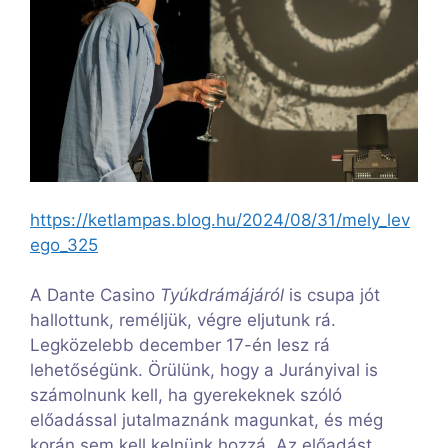
https://ketlampas.blog.hu/2024/08/31/mely_lev
ego_325
A Dante Casino
Tyúkdrámájáról
is csupa jót
hallottunk, reméljük, végre eljutunk rá.
Legközelebb december 17-én lesz rá
lehetőségünk. Örülünk, hogy a Jurányival is
számolnunk kell, ha gyerekeknek szóló
előadással jutalmaznánk magunkat, és még
korán sem kell kelnünk hozzá. Az előadást