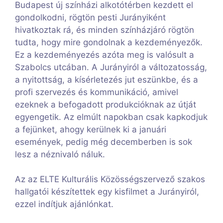
Budapest új színházi alkotótérben kezdett el
gondolkodni, rögtön pesti Jurányiként
hivatkoztak rá, és minden színházjáró rögtön
tudta, hogy mire gondolnak a kezdeményezők.
Ez a kezdeményezés azóta meg is valósult a
Szabolcs utcában. A Jurányiról a változatosság,
a nyitottság, a kísérletezés jut eszünkbe, és a
profi szervezés és kommunikáció, amivel
ezeknek a befogadott produkcióknak az útját
egyengetik. Az elmúlt napokban csak kapkodjuk
a fejünket, ahogy kerülnek ki a januári
események, pedig még decemberben is sok
lesz a néznivaló náluk.
Az az ELTE Kulturális Közösségszervező szakos
hallgatói készítettek egy kisfilmet a Jurányiról,
ezzel indítjuk ajánlónkat.