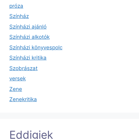
próza
Színház
Színházi ajánló
Színházi alkotók
Színházi könyvespolc
Színházi kritika
Szobrászat
versek
Zene
Zenekritika
Eddigiek