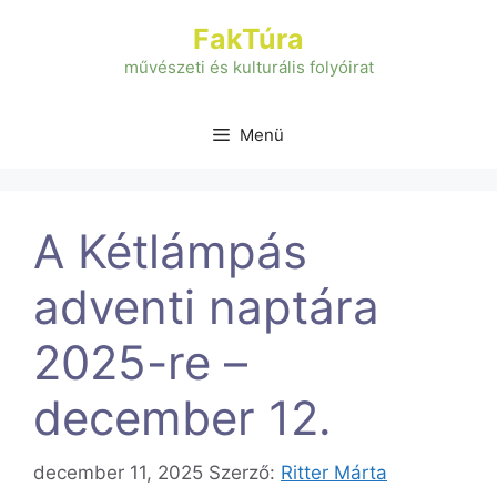
Kilépés
FakTúra
a
tartalomba
művészeti és kulturális folyóirat
Menü
A Kétlámpás
adventi naptára
2025-re –
december 12.
december 11, 2025
Szerző:
Ritter Márta