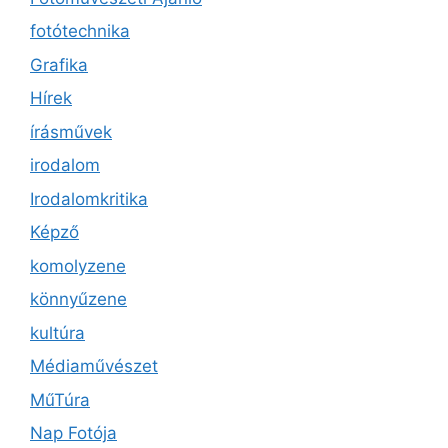
fotótechnika
Grafika
Hírek
írásművek
irodalom
Irodalomkritika
Képző
komolyzene
könnyűzene
kultúra
Médiaművészet
MűTúra
Nap Fotója