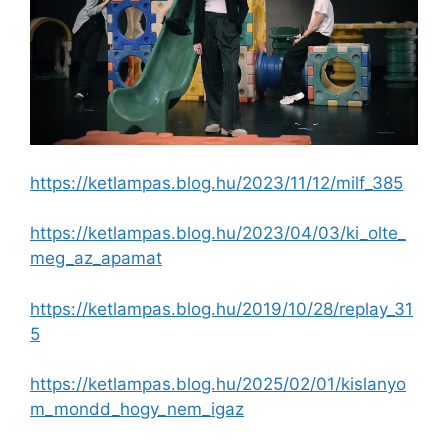
https://ketlampas.blog.hu/2023/11/12/milf_385
https://ketlampas.blog.hu/2023/04/03/ki_olte_
meg_az_apamat
https://ketlampas.blog.hu/2019/10/28/replay_31
5
https://ketlampas.blog.hu/2025/02/01/kislanyo
m_mondd_hogy_nem_igaz