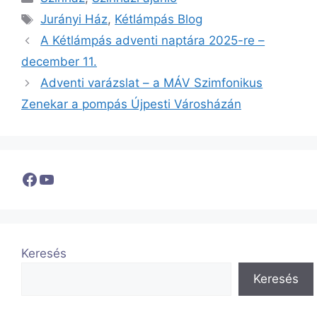
Címkék
Jurányi Ház
,
Kétlámpás Blog
A Kétlámpás adventi naptára 2025-re –
december 11.
Adventi varázslat – a MÁV Szimfonikus
Zenekar a pompás Újpesti Városházán
Facebook
YouTube
Keresés
Keresés