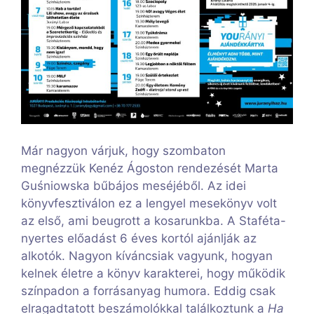
Már nagyon várjuk, hogy szombaton
megnézzük Kenéz Ágoston rendezését Marta
Guśniowska bűbájos meséjéből. Az idei
könyvfesztiválon ez a lengyel mesekönyv volt
az első, ami beugrott a kosarunkba. A Staféta-
nyertes előadást 6 éves kortól ajánlják az
alkotók. Nagyon kíváncsiak vagyunk, hogyan
kelnek életre a könyv karakterei, hogy működik
színpadon a forrásanyag humora. Eddig csak
elragadtatott beszámolókkal találkoztunk a
Ha