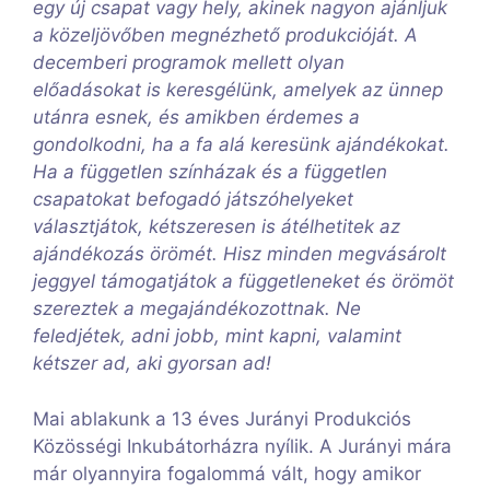
egy új csapat vagy hely, akinek nagyon ajánljuk
a közeljövőben megnézhető produkcióját. A
decemberi programok mellett olyan
előadásokat is keresgélünk, amelyek az ünnep
utánra esnek, és amikben érdemes a
gondolkodni, ha a fa alá keresünk ajándékokat.
Ha a független színházak és a független
csapatokat befogadó játszóhelyeket
választjátok, kétszeresen is átélhetitek az
ajándékozás örömét. Hisz minden megvásárolt
jeggyel támogatjátok a függetleneket és örömöt
szereztek a megajándékozottnak. Ne
feledjétek, adni jobb, mint kapni, valamint
kétszer ad, aki gyorsan ad!
Mai ablakunk a 13 éves Jurányi Produkciós
Közösségi Inkubátorházra nyílik. A Jurányi mára
már olyannyira fogalommá vált, hogy amikor