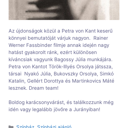
Az újdonságok közül a Petra von Kant keserű
könnyei bemutatóját várjuk nagyon. Rainer
Werner Fassbinder filmje annak idején nagy
hatást gyakorolt ránk, ezért különösen
kíváncsiak vagyunk Bagossy Júlia munkájára.
Petra von Kantot Török-Illyés Orsolya játssza,
társai Nyakó Júlia, Bukovszky Orsolya, Simkó
Katalin, Gellért Dorottya és Martinkovics Máté
lesznek. Dream team!
Boldog karácsonyvárást, és találkozzunk még
idén vagy legalább jövőre a Jurányiban!
Kategória
Színház
,
Színházi ajánló