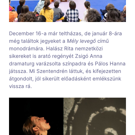
December 16-a már teltházas, de január 8-ára
még találtok jegyeket a
Mély levegő
című
monodrámára. Halász Rita nemzetközi
sikereket is arató regényét Zsigó Anna
dramaturg varázsolta színpadra és Pálos Hanna
játssza. Mi Szentendrén láttuk, és kifejezetten
átgondolt, jól sikerült előadásként emlékszünk
vissza rá.