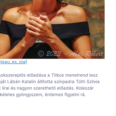
cteau_es_piaf
sokszereplős előadása a
Titkos menetrend
lesz
ját Lábán Katalin állította színpadra Tóth Szilvia
it lírai és nagyon szerethető előadás. Koleszár
ökéletes gyöngyszem, érdemes figyelni rá.