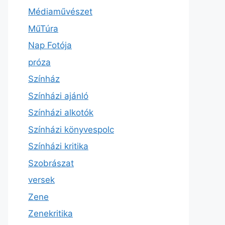
Médiaművészet
MűTúra
Nap Fotója
próza
Színház
Színházi ajánló
Színházi alkotók
Színházi könyvespolc
Színházi kritika
Szobrászat
versek
Zene
Zenekritika