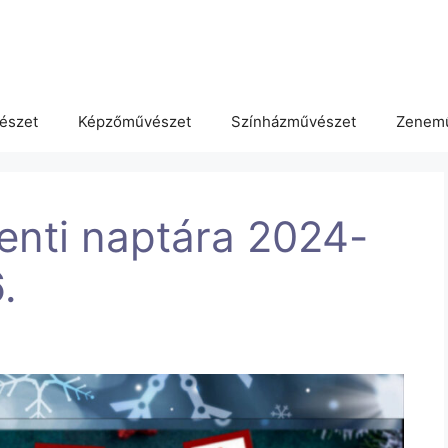
észet
Képzőművészet
Színházművészet
Zenem
enti naptára 2024-
.