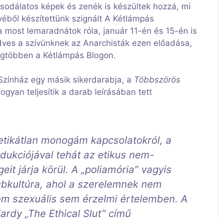
sodálatos képek és zenék is készültek hozzá, mi
éből készítettünk szignált A Kétlámpás
most lemaradnátok róla, január 11-én és 15-én is
edves a szívünknek az Anarchisták ezen előadása,
legtöbben a Kétlámpás Blogon.
zínház egy másik sikerdarabja, a
Többszörös
yan teljesítik a darab leírásában tett
etikátlan monogám kapcsolatokról, a
ukciójával tehát az etikus nem-
t járja körül. A „poliamória” vagyis
ubkultúra, ahol a szerelemnek nem
sem szexuális sem érzelmi értelemben. A
rdy „The Ethical Slut” című