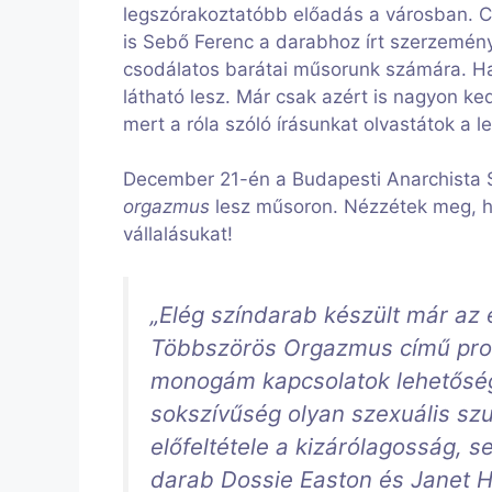
legszórakoztatóbb előadás a városban. C
is Sebő Ferenc a darabhoz írt szerzemény
csodálatos barátai műsorunk számára. Ha 
látható lesz. Már csak azért is nagyon k
mert a róla szóló írásunkat olvastátok a 
December 21-én a Budapesti Anarchista S
orgazmus
lesz műsoron. Nézzétek meg, hog
vállalásukat!
„Elég színdarab készült már az 
Többszörös Orgazmus című prod
monogám kapcsolatok lehetőségei
sokszívűség olyan szexuális sz
előfeltétele a kizárólagosság, 
darab Dossie Easton és Janet Ha