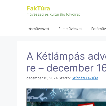
Kilépés
FakTúra
a
tartalomba
művészeti és kulturális folyóirat
Irásművészet
Filmművészet
Fotóműv
A Kétlámpás adv
re – december 16
december 15, 2024
Szerző:
Színházi FakTúra