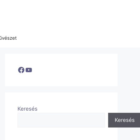
űvészet
Facebook
YouTube
Keresés
Keresés