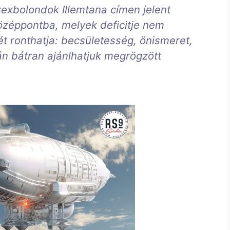
zexbolondok Illemtana címen jelent
középpontba, melyek deficitje nem
t ronthatja: becsületesség, önismeret,
án bátran ajánlhatjuk megrögzött