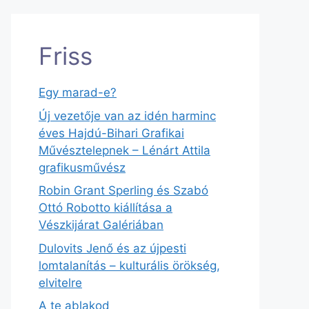
Friss
Egy marad-e?
Új vezetője van az idén harminc
éves Hajdú-Bihari Grafikai
Művésztelepnek – Lénárt Attila
grafikusművész
Robin Grant Sperling és Szabó
Ottó Robotto kiállítása a
Vészkijárat Galériában
Dulovits Jenő és az újpesti
lomtalanítás – kulturális örökség,
elvitelre
A te ablakod