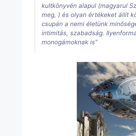
kultkönyvén alapul (magyarul S
meg, ) és olyan értékeket állít 
csupán a nemi életünk minőségé
intimitás, szabadság. Ilyenform
monogámoknak is”