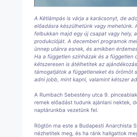
A Kétlámpás is várja a karácsonyt, de ad
előadásra készülhetünk vagy mehetünk. 
felbukkan majd egy új csapat vagy hely, 
produkcióját. A decemberi programok mell
ünnep utánra esnek, és amikben érdemes 
Ha a független színházak és a független 
kétszeresen is átélhetitek az ajándékozá
támogatjátok a függetleneket és örömöt 
adni jobb, mint kapni, valamint kétszer ad
A Rumbach Sebestény utca 9. pinceablaká
remek előadást tudunk ajánlani nektek, de
naptárunkba vezetünk fel.
Rögtön ma este a Budapesti Anarchista 
nézhetitek meg, és ha ránk hallgattok meg