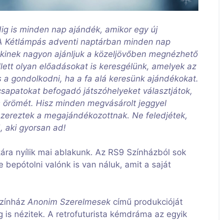
dig is minden nap ajándék, amikor egy új
A Kétlámpás adventi naptárban minden nap
akinek nagyon ajánljuk a közeljövőben megnézhető
ett olyan előadásokat is keresgélünk, amelyek az
a gondolkodni, ha a fa alá keresünk ajándékokat.
csapatokat befogadó játszóhelyeket választjátok,
s örömét. Hisz minden megvásárolt jeggyel
szereztek a megajándékozottnak. Ne feledjétek,
, aki gyorsan ad!
ra nyílik mai ablakunk. Az RS9 Színházból sok
 bepótolni valónk is van náluk, amit a saját
Színház
Anonim Szerelmesek
című produkcióját
 is nézitek. A retrofuturista kémdráma az egyik