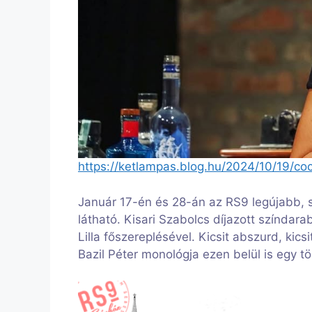
https://ketlampas.blog.hu/2024/10/19/co
Január 17-én és 28-án az RS9 legújabb, 
látható. Kisari Szabolcs díjazott színdarab
Lilla főszereplésével. Kicsit abszurd, kics
Bazil Péter monológja ezen belül is egy t