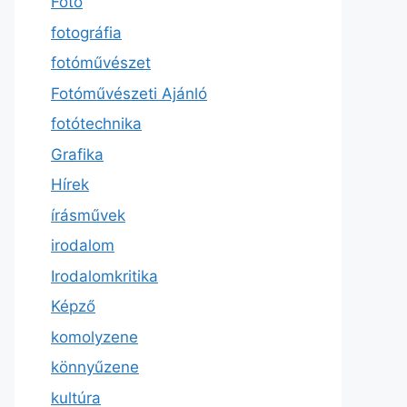
Fotó
fotográfia
fotóművészet
Fotóművészeti Ajánló
fotótechnika
Grafika
Hírek
írásművek
irodalom
Irodalomkritika
Képző
komolyzene
könnyűzene
kultúra