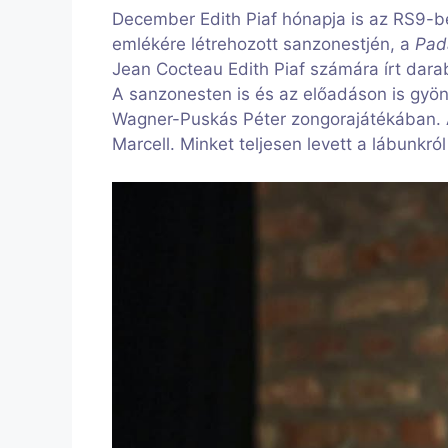
December Edith Piaf hónapja is az RS9-
emlékére létrehozott sanzonestjén, a
Pa
Jean Cocteau Edith Piaf számára írt dar
A sanzonesten is és az előadáson is gyö
Wagner-Puskás Péter zongorajátékában.
Marcell. Minket teljesen levett a lábunkról