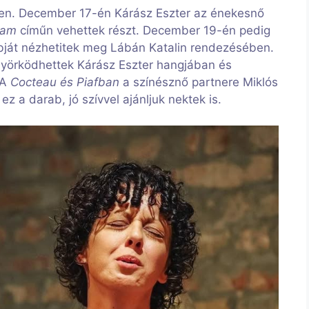
ben. December 17-én Kárász Eszter az énekesnő
dam
címűn vehettek részt. December 19-én pedig
abját nézhetitek meg Lábán Katalin rendezésében.
nyörködhettek Kárász Eszter hangjában és
 A
Cocteau és Piafban
a színésznő partnere Miklós
 ez a darab, jó szívvel ajánljuk nektek is.